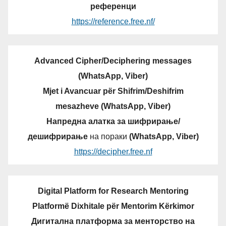
референци
https://reference.free.nf/
Advanced Cipher/Deciphering messages
(WhatsApp, Viber)
Mjet i Avancuar për Shifrim/Deshifrim
mesazheve (WhatsApp, Viber)
Напредна алатка за шифрирање/
дешифрирање
на пораки
(WhatsApp, Viber)
https://decipher.free.nf
Digital Platform for Research Mentoring
Platformë Dixhitale për Mentorim Kërkimor
Дигитална платформа за менторство на