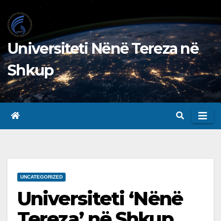
Skip
to
content
Universiteti Nënë Tereza në
Shkup
UNCATEGORIZED
Universiteti ‘Nënë
Tereza’ në Shkup,