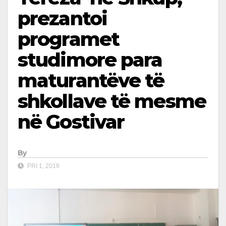
prezantoi
programet
studimore para
maturantëve të
shkollave të mesme
në Gostivar
By
PRI 1, 2019