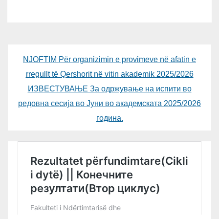
NJOFTIM Për organizimin e provimeve në afatin e
rregullt të Qershorit në vitin akademik 2025/2026
ИЗВЕСТУВАЊЕ За одржување на испити во
редовна сесија во Јуни во академската 2025/2026
година.