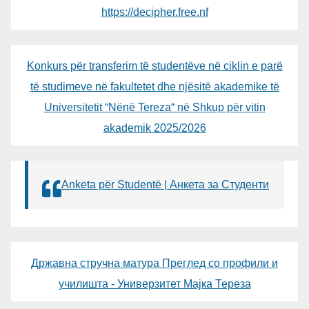
https://decipher.free.nf
Konkurs për transferim të studentëve në ciklin e parë
të studimeve në fakultetet dhe njësitë akademike të
Universitetit “Nënë Tereza“ në Shkup për vitin
akademik 2025/2026
Anketa për Studentë | Анкета за Студенти
Државна стручна матура Преглед со профили и
училишта - Универзитет Мајка Тереза