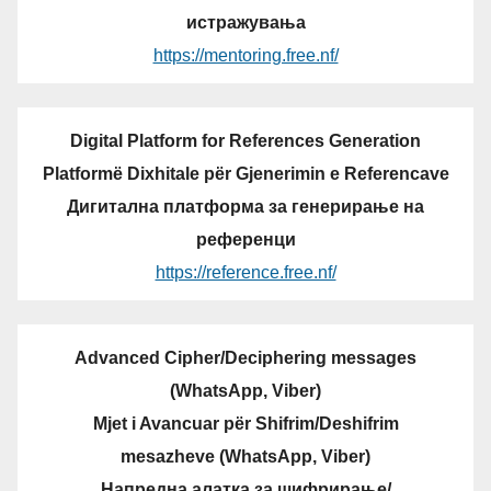
истражувања
https://mentoring.free.nf/
Digital Platform for References Generation
Platformë Dixhitale për Gjenerimin e Referencave
Дигитална платформа за генерирање на
референци
https://reference.free.nf/
Advanced Cipher/Deciphering messages
(WhatsApp, Viber)
Mjet i Avancuar për Shifrim/Deshifrim
mesazheve (WhatsApp, Viber)
Напредна алатка за шифрирање/