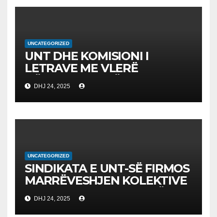
UNCATEGORIZED
UNT DHE KOMISIONI I
LETRAVE ME VLERË
NËNSHKRUAJNË
DHJ 24, 2025
MEMORANDUM
BASHKËPUNIMI PËR
AVANCIMIN E EDUKIMIT
FINANCIAR
UNCATEGORIZED
SINDIKATA E UNT-SË FIRMOS
MARRËVESHJEN KOLEKTIVE
ME KUVENDIN E RMV-SË
DHJ 24, 2025