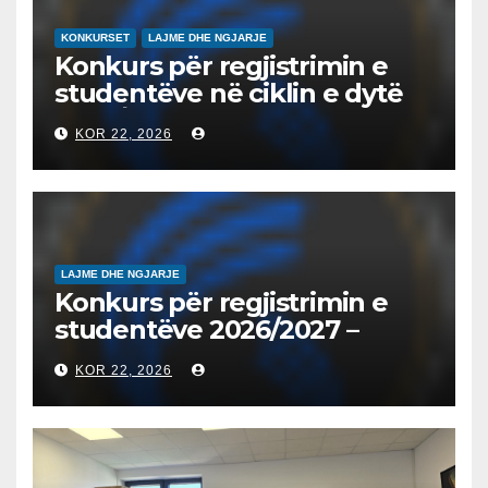
KONKURSET
LAJME DHE NGJARJE
Konkurs për regjistrimin e
studentëve në ciklin e dytë
2026/2027 – Конкурс за
KOR 22, 2026
запишување на студенти
на втор циклус студии за
2026/2027
LAJME DHE NGJARJE
Konkurs për regjistrimin e
studentëve 2026/2027 –
Конкурс за запишување на
KOR 22, 2026
студенти за 2026/2027