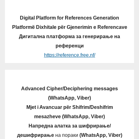
Digital Platform for References Generation
Platformë Dixhitale për Gjenerimin e Referencave
Дигитална платформа за генерирање на
референци
https://reference.free.nf/
Advanced Cipher/Deciphering messages
(WhatsApp, Viber)
Mjet i Avancuar për Shifrim/Deshifrim
mesazheve (WhatsApp, Viber)
Напредна алатка за шифрирање/
дешифрирање
на пораки
(WhatsApp, Viber)