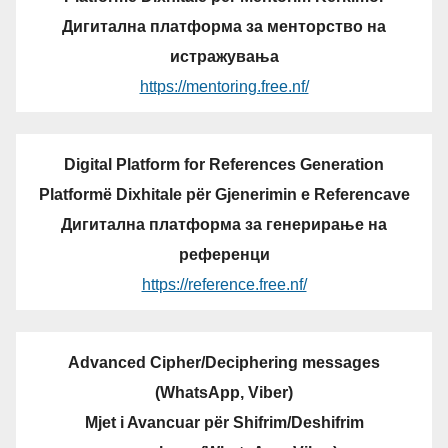
Дигитална платформа за менторство на
истражувања
https://mentoring.free.nf/
Digital Platform for References Generation
Platformë Dixhitale për Gjenerimin e Referencave
Дигитална платформа за генерирање на
референци
https://reference.free.nf/
Advanced Cipher/Deciphering messages
(WhatsApp, Viber)
Mjet i Avancuar për Shifrim/Deshifrim