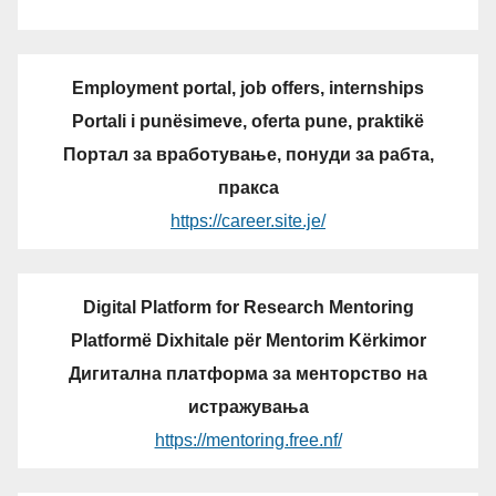
Employment portal, job offers, internships
Portali i punësimeve, oferta pune, praktikë
Портал за вработување, понуди за рабта,
пракса
https://career.site.je/
Digital Platform for Research Mentoring
Platformë Dixhitale për Mentorim Kërkimor
Дигитална платформа за менторство на
истражувања
https://mentoring.free.nf/