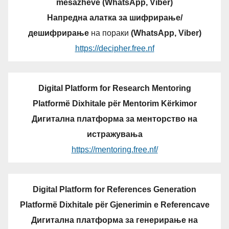
mesazheve (WhatsApp, Viber)
Напредна алатка за шифрирање/
дешифрирање
на пораки
(WhatsApp, Viber)
https://decipher.free.nf
Digital Platform for Research Mentoring
Platformë Dixhitale për Mentorim Kërkimor
Дигитална платформа за менторство на
истражувања
https://mentoring.free.nf/
Digital Platform for References Generation
Platformë Dixhitale për Gjenerimin e Referencave
Дигитална платформа за генерирање на