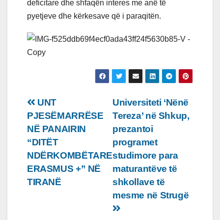
deficitare dhe shfaqën interes me anë të
pyetjeve dhe kërkesave që i paraqitën.
Lëvizje
UNT
Universiteti ‘Nënë
PJESËMARRËSE
Tereza’ në Shkup,
te
NË PANAIRIN
prezantoi
postimet
“DITËT
programet
NDËRKOMBËTARE
studimore para
ERASMUS +” NË
maturantëve të
TIRANË
shkollave të
mesme në Strugë