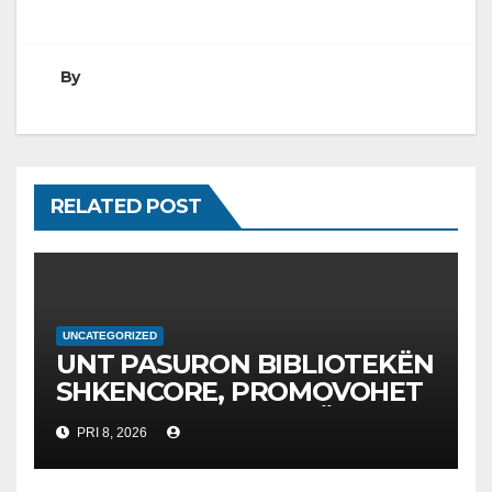
By
RELATED POST
UNCATEGORIZED
UNT PASURON BIBLIOTEKËN
SHKENCORE, PROMOVOHET
LIBRI SHKENCAT E TË
PRI 8, 2026
DHËNAVE, NGA PROF. DR.
BEKIM FETAJI