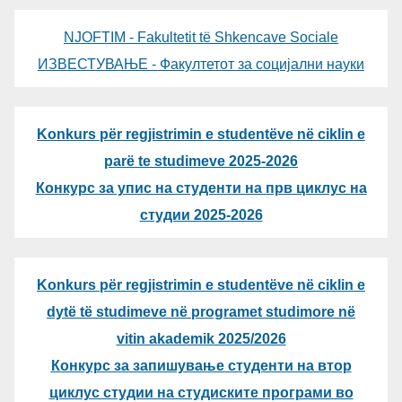
NJOFTIM - Fakultetit të Shkencave Sociale
ИЗВЕСТУВАЊЕ - Факултетот за социјални науки
Konkurs për regjistrimin e studentëve në ciklin e
parë te studimeve 2025-2026
Конкурс за упис на студенти на прв циклус на
студии 2025-2026
Konkurs për regjistrimin e studentëve në ciklin e
dytë të studimeve në programet studimore në
vitin akademik 2025/2026
Конкурс за запишување студенти на втор
циклус студии на студиските програми во