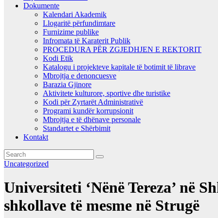
Dokumente
Kalendari Akademik
Llogaritë përfundimtare
Furnizime publike
Infromata të Karaterit Publik
PROCEDURA PËR ZGJEDHJEN E REKTORIT
Kodi Etik
Katalogu i projekteve kapitale të botimit të librave
Mbrojtja e denoncuesve
Barazia Gjinore
Aktivitete kulturore, sportive dhe turistike
Kodi për Zyrtarët Administrativë
Programi kundër korrupsionit
Mbrojtja e të dhënave personale
Standartet e Shërbimit
Kontakt
Uncategorized
Universiteti ‘Nënë Tereza’ në 
shkollave të mesme në Strugë