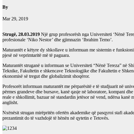
By
Mar 29, 2019
Strugë, 28.03.2019
Një grup profesorësh nga Universiteti ‘Nënë Tere
profesionale ‘Niko Nestor’ dhe gjimnazin ‘Ibrahim Temo’.
Maturantët e këtyre dy shkollave u informuan me sistemin e funksionim
pjesë në veprimtaritë më të paguara.
Maturantët struganë u informuan se Universiteti “Nënë Tereza” në Shk
Teknike, Fakultetin e shkencave Teknologjike dhe Fakultetin e Shkenca
ekonomisë së tregut dhe globalizimit shoqëror.
Profesorët informuan maturantët me përparësitë e të studjuarit në unive
përmes grandeve dhe bursave, kanë qasje në laboratore, kompani dhe L
reale e shkollimit, bazuar në standardin jetësor në vend, ndërsa kanë
anglisht.
Nxënësit strugan mirëpritën ofertën akademike që pasqyroi stafi akade
prezantimit do të vazhdojë të hënën në qytetin e Tetovës.