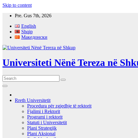
Skip to content
Pre. Gus 7th, 2026
English
Shqip
Македонски
Universiteti Nënë Tereza në Sh
Rreth Universitetit
Procedura për zgjedhje të rektorit
Fjalimi i Rektorit
Programi i rektorit
Statuti i Universitetit
Plani Strategjik
Plani Aksional