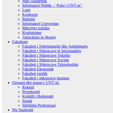
Stafi Akademik
Informatori Publik – ‘Pulsi i UNT-së’
Ligje
Konkurse
Buletini
Informatori Universitar
Mbrojtjet publike
Regjistrimet
Attractions in Skopje
Fakultetet
Fakulteti i Ndërtimtarisë dhe Arkitekturës
Fakulteti i Shkencave të Informatikës
Fakulteti i Shkencave Teknike
Fakulteti i Shkencave Sociale
Fakulteti i Shkencave Teknologjike
Fakulteti Ekonomik
Fakulteti juridik
Fakulteti i shkencave humane
Organet dhe trupat e UNT-së:
Rektori
Prorektorët
Këshilli i Rektoratit
Senati
Shërbimi Profesional
Për Studentët