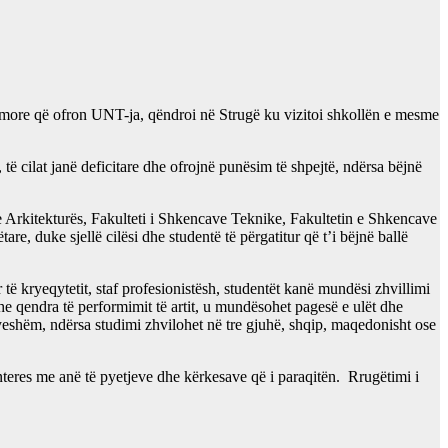
more që ofron UNT-ja, qëndroi në Strugë ku vizitoi
shkollën e mesme
 cilat janë deficitare dhe ofrojnë punësim të shpejtë, ndërsa bëjnë
e Arkitekturës, Fakulteti i Shkencave Teknike, Fakultetin e Shkencave
 duke sjellë cilësi dhe studentë të përgatitur që t’i bëjnë ballë
të kryeqytetit, staf profesionistësh, studentët kanë mundësi zhvillimi
 qendra të performimit të artit, u mundësohet pagesë e ulët dhe
yeshëm, ndërsa studimi zhvilohet në tre gjuhë, shqip, maqedonisht ose
nteres me anë të pyetjeve dhe kërkesave që i paraqitën. Rrugëtimi i