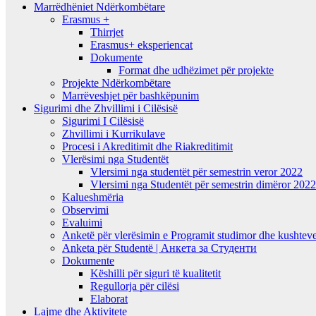
Marrëdhëniet Ndërkombëtare
Erasmus +
Thirrjet
Erasmus+ eksperiencat
Dokumente
Format dhe udhëzimet për projekte
Projekte Ndërkombëtare
Marrëveshjet për bashkëpunim
Sigurimi dhe Zhvillimi i Cilësisë
Sigurimi I Cilësisë
Zhvillimi i Kurrikulave
Procesi i Akreditimit dhe Riakreditimit
Vlerësimi nga Studentët
Vlersimi nga studentët për semestrin veror 2022
Vlersimi nga Studentët për semestrin dimëror 202
Kalueshmëria
Observimi
Evaluimi
Anketë për vlerësimin e Programit studimor dhe kushteve
Anketa për Studentë | Анкета за Студенти
Dokumente
Këshilli për siguri të kualitetit
Regullorja për cilësi
Elaborat
Lajme dhe Aktivitete