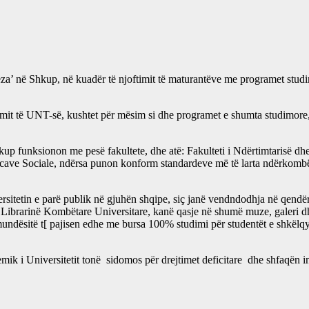
za’ në Shkup, në kuadër të njoftimit të maturantëve me programet studi
it të UNT-së, kushtet për mësim si dhe programet e shumta studimore, të
up funksionon me pesë fakultete, dhe atë: Fakulteti i Ndërtimtarisë dh
ve Sociale, ndërsa punon konform standardeve më të larta ndërkombëtare,
rsitetin e parë publik në gjuhën shqipe, siç janë vendndodhja në qendër 
ibrarinë Kombëtare Universitare, kanë qasje në shumë muze, galeri dhe
 mundësitë t[ pajisen edhe me bursa 100% studimi për studentët e shkëlq
mik i Universitetit tonë sidomos për drejtimet deficitare dhe shfaqën i