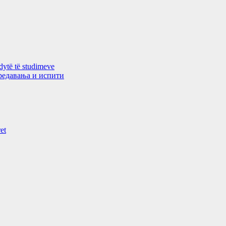
 dytë të studimeve
 предавањa и испити
et