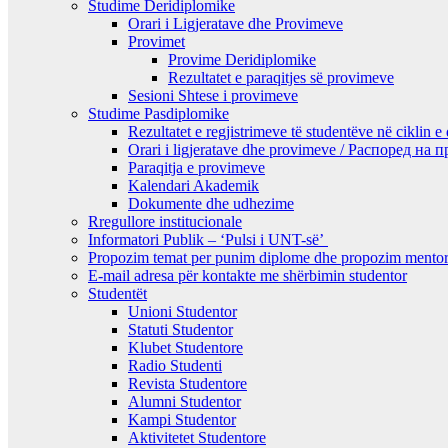
Studime Deridiplomike
Orari i Ligjeratave dhe Provimeve
Provimet
Provime Deridiplomike
Rezultatet e paraqitjes së provimeve
Sesioni Shtese i provimeve
Studime Pasdiplomike
Rezultatet e regjistrimeve të studentëve në ciklin e
Orari i ligjeratave dhe provimeve / Распоред на
Paraqitja e provimeve
Kalendari Akademik
Dokumente dhe udhezime
Rregullore institucionale
Informatori Publik – ‘Pulsi i UNT-së’
Propozim temat per punim diplome dhe propozim mentor
E-mail adresa për kontakte me shërbimin studentor
Studentët
Unioni Studentor
Statuti Studentor
Klubet Studentore
Radio Studenti
Revista Studentore
Alumni Studentor
Kampi Studentor
Aktivitetet Studentore