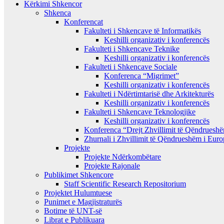
Kërkimi Shkencor
Shkenca
Konferencat
Fakulteti i Shkencave të Informatikës
Keshilli organizativ i konferencës
Fakulteti i Shkencave Teknike
Keshilli organizativ i konferencës
Fakulteti i Shkencave Sociale
Konferenca “Migrimet”
Keshilli organizativ i konferencës
Fakulteti i Ndërtimtarisë dhe Arkitekturës
Keshilli organizativ i konferencës
Fakulteti i Shkencave Teknologjike
Keshilli organizativ i konferencës
Konferenca “Drejt Zhvillimit të Qëndrues
Zhurnali i Zhvillimit të Qëndrueshëm i Eur
Projekte
Projekte Ndërkombëtare
Projekte Rajonale
Publikimet Shkencore
Staff Scientific Research Repositorium
Projektet Hulumtuese
Punimet e Magjistraturës
Botime të UNT-së
Librat e Publikuara