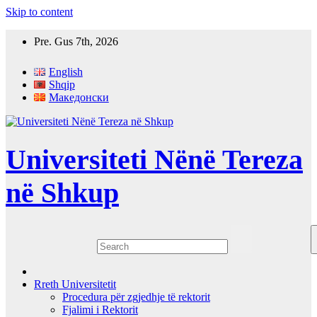
Skip to content
Pre. Gus 7th, 2026
English
Shqip
Македонски
Universiteti Nënë Tereza
në Shkup
Rreth Universitetit
Procedura për zgjedhje të rektorit
Fjalimi i Rektorit