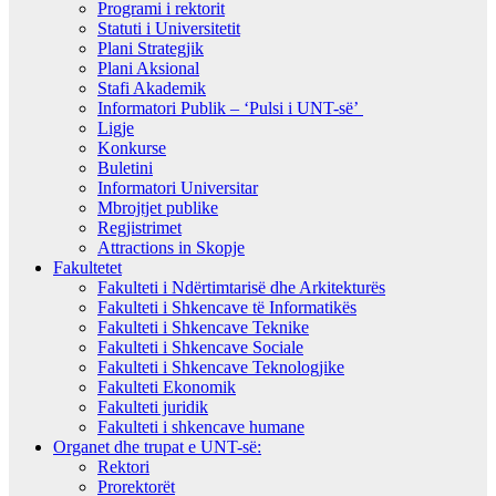
Programi i rektorit
Statuti i Universitetit
Plani Strategjik
Plani Aksional
Stafi Akademik
Informatori Publik – ‘Pulsi i UNT-së’
Ligje
Konkurse
Buletini
Informatori Universitar
Mbrojtjet publike
Regjistrimet
Attractions in Skopje
Fakultetet
Fakulteti i Ndërtimtarisë dhe Arkitekturës
Fakulteti i Shkencave të Informatikës
Fakulteti i Shkencave Teknike
Fakulteti i Shkencave Sociale
Fakulteti i Shkencave Teknologjike
Fakulteti Ekonomik
Fakulteti juridik
Fakulteti i shkencave humane
Organet dhe trupat e UNT-së:
Rektori
Prorektorët