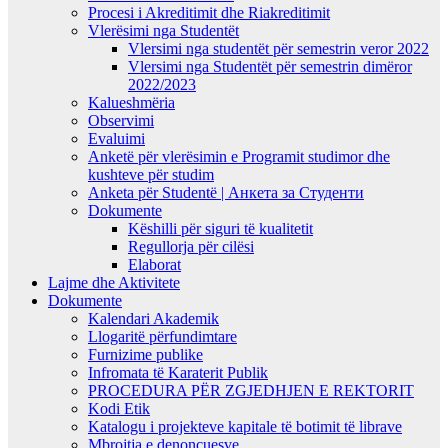
Procesi i Akreditimit dhe Riakreditimit
Vlerësimi nga Studentët
Vlersimi nga studentët për semestrin veror 2022
Vlersimi nga Studentët për semestrin dimëror
2022/2023
Kalueshmëria
Observimi
Evaluimi
Anketë për vlerësimin e Programit studimor dhe
kushteve për studim
Anketa për Studentë | Анкета за Студенти
Dokumente
Këshilli për siguri të kualitetit
Regullorja për cilësi
Elaborat
Lajme dhe Aktivitete
Dokumente
Kalendari Akademik
Llogaritë përfundimtare
Furnizime publike
Infromata të Karaterit Publik
PROCEDURA PËR ZGJEDHJEN E REKTORIT
Kodi Etik
Katalogu i projekteve kapitale të botimit të librave
Mbrojtja e denoncuesve