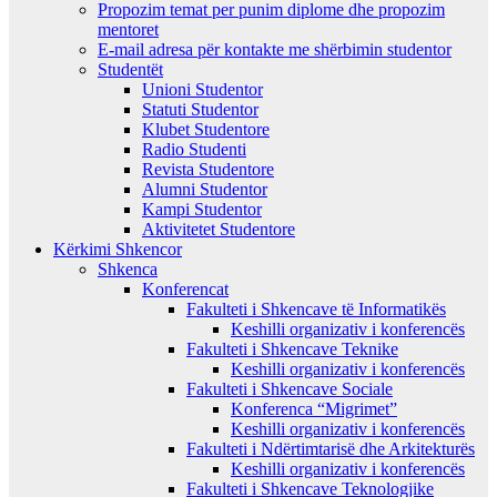
Propozim temat per punim diplome dhe propozim
mentoret
E-mail adresa për kontakte me shërbimin studentor
Studentët
Unioni Studentor
Statuti Studentor
Klubet Studentore
Radio Studenti
Revista Studentore
Alumni Studentor
Kampi Studentor
Aktivitetet Studentore
Kërkimi Shkencor
Shkenca
Konferencat
Fakulteti i Shkencave të Informatikës
Keshilli organizativ i konferencës
Fakulteti i Shkencave Teknike
Keshilli organizativ i konferencës
Fakulteti i Shkencave Sociale
Konferenca “Migrimet”
Keshilli organizativ i konferencës
Fakulteti i Ndërtimtarisë dhe Arkitekturës
Keshilli organizativ i konferencës
Fakulteti i Shkencave Teknologjike