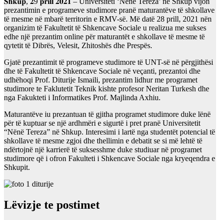
𝐒𝐡𝐤𝐮𝐩, 𝟐9 𝐩𝐫𝐢𝐥𝐥 𝟐𝟎𝟐𝟏 – Universiteti ‘Nënë Tereza’ në Shkup vijon
prezantimin e programeve studimore pranë maturantëve të shkollave
të mesme në mbarë territorin e RMV-së. Më datë 28 prill, 2021 nën
organizim të Fakultetit të Shkencave Sociale u realizua me sukses
edhe një prezantim online për maturantët e shkollave të mesme të
qytetit të Dibrës, Velesit, Zhitoshës dhe Prespës.
Gjatë prezantimit të programeve studimore të UNT-së në përgjithësi
dhe të Fakultetit të Shkencave Sociale në veçanti, prezantoi dhe
udhëhoqi Prof. Diturije Ismaili, prezantim lidhur me programet
studimore te Faklutetit Teknik kishte profesor Neritan Turkesh dhe
nga Fakukteti i Informatikes Prof. Majlinda Axhiu.
Maturantëve iu prezantuan të gjitha programet studimore duke lënë
për të kuptuar se një ardhmëri e sigurtë i pret pranë Universitetit
“Nënë Tereza” në Shkup. Interesimi i lartë nga studentët potencial të
shkollave të mesme zgjoi dhe thellimin e debatit se si më lehtë të
ndërtojnë një karrierë të suksesshme duke studiuar në programet
studimore që i ofron Fakulteti i Shkencave Sociale nga kryeqendra e
Shkupit.
Lëvizje te postimet