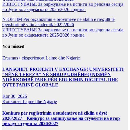
ИЗВЕСТУВАЊЕ За одржување на испити во редовна сесија
во Јуни во академската 2025/2026 година.
NJOFTIM Për organizimin e provimeve në afatin e rregullt të
Qershorit në vitin akademik 2025/2026
ИЗВЕСТУВАЊЕ За одржување на испити во редовна сесија
во Јуни во академската 2025/2026 година.
You missed
Erasmus+ eksperiencat
Lajme dhe Ngjarje
LANSOHET PROJEKTI V-EXCHANGE! UNIVERSITETI
“NËNË TEREZA” NË SHKUP UDHËHEQ NISMËN
NDËRKOMBËTARE PËR EDUKIMIN DIGJITAL DHE
QYTETARINË GLOBALE
Kor 30, 2026
Konkurset
Lajme dhe Ngjarje
Konkurs për regjistrimin e studentëve në ciklin e dytë
2026/2027 – Конкурс за запишување на студенти на втор
циклус студии за 2026/2027