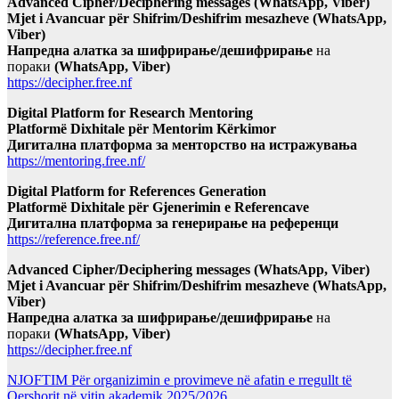
Advanced Cipher/Deciphering messages (WhatsApp, Viber)
Mjet i Avancuar për Shifrim/Deshifrim mesazheve (WhatsApp,
Viber)
Напредна алатка за шифрирање/дешифрирање
на
пораки
(WhatsApp, Viber)
https://decipher.free.nf
Digital Platform for Research Mentoring
Platformë Dixhitale për Mentorim Kërkimor
Дигитална платформа за менторство на истражувања
https://mentoring.free.nf/
Digital Platform for References Generation
Platformë Dixhitale për Gjenerimin e Referencave
Дигитална платформа за генерирање на референци
https://reference.free.nf/
Advanced Cipher/Deciphering messages (WhatsApp, Viber)
Mjet i Avancuar për Shifrim/Deshifrim mesazheve (WhatsApp,
Viber)
Напредна алатка за шифрирање/дешифрирање
на
пораки
(WhatsApp, Viber)
https://decipher.free.nf
NJOFTIM Për organizimin e provimeve në afatin e rregullt të
Qershorit në vitin akademik 2025/2026