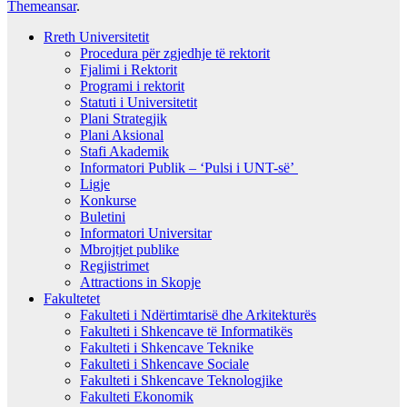
Themeansar
.
Rreth Universitetit
Procedura për zgjedhje të rektorit
Fjalimi i Rektorit
Programi i rektorit
Statuti i Universitetit
Plani Strategjik
Plani Aksional
Stafi Akademik
Informatori Publik – ‘Pulsi i UNT-së’
Ligje
Konkurse
Buletini
Informatori Universitar
Mbrojtjet publike
Regjistrimet
Attractions in Skopje
Fakultetet
Fakulteti i Ndërtimtarisë dhe Arkitekturës
Fakulteti i Shkencave të Informatikës
Fakulteti i Shkencave Teknike
Fakulteti i Shkencave Sociale
Fakulteti i Shkencave Teknologjike
Fakulteti Ekonomik