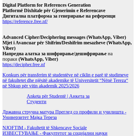
Digital Platform for References Generation
Platformë Dixhitale për Gjenerimin e Referencave
Дигитална платформа за генерирање на референци
https://reference.free.nf/
Advanced Cipher/Deciphering messages (WhatsApp, Viber)
Mjet i Avancuar për Shifrim/Deshifrim mesazheve (WhatsApp,
Viber)
Напредна алатка за шифрирање/дешифрирање
на
пораки
(WhatsApp, Viber)
https://decipher.free.nf
Konkurs për transferim të studentëve në ciklin e parë të studimeve
në fakultetet dhe njësitë akademike të Universitetit “Nënë Tereza“
në Shkup për vitin akademik 2025/2026
Anketa për Studentë | Анкета за
Студенти
Државна стручна матура Преглед со профили и училишта -
Универзитет Мајка Тереза
NJOFTIM - Fakultetit të Shkencave Sociale
ИЗВЕСТУВАЊЕ - Факултетот за социјални науки