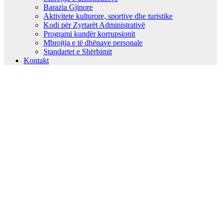
Barazia Gjinore
Aktivitete kulturore, sportive dhe turistike
Kodi për Zyrtarët Administrativë
Programi kundër korrupsionit
Mbrojtja e të dhënave personale
Standartet e Shërbimit
Kontakt