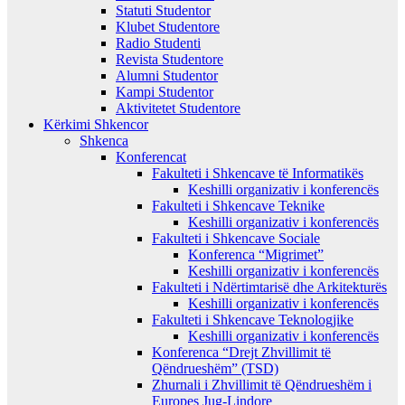
Statuti Studentor
Klubet Studentore
Radio Studenti
Revista Studentore
Alumni Studentor
Kampi Studentor
Aktivitetet Studentore
Kërkimi Shkencor
Shkenca
Konferencat
Fakulteti i Shkencave të Informatikës
Keshilli organizativ i konferencës
Fakulteti i Shkencave Teknike
Keshilli organizativ i konferencës
Fakulteti i Shkencave Sociale
Konferenca “Migrimet”
Keshilli organizativ i konferencës
Fakulteti i Ndërtimtarisë dhe Arkitekturës
Keshilli organizativ i konferencës
Fakulteti i Shkencave Teknologjike
Keshilli organizativ i konferencës
Konferenca “Drejt Zhvillimit të
Qëndrueshëm” (TSD)
Zhurnali i Zhvillimit të Qëndrueshëm i
Europes Jug-Lindore