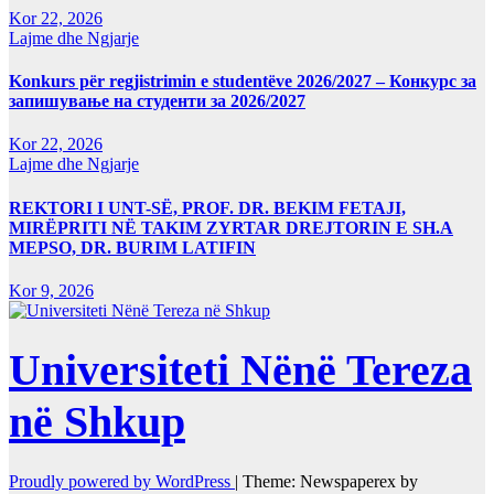
Kor 22, 2026
Lajme dhe Ngjarje
Konkurs për regjistrimin e studentëve 2026/2027 – Конкурс за
запишување на студенти за 2026/2027
Kor 22, 2026
Lajme dhe Ngjarje
REKTORI I UNT-SË, PROF. DR. BEKIM FETAJI,
MIRËPRITI NË TAKIM ZYRTAR DREJTORIN E SH.A
MEPSO, DR. BURIM LATIFIN
Kor 9, 2026
Universiteti Nënë Tereza
në Shkup
Proudly powered by WordPress
|
Theme: Newspaperex by