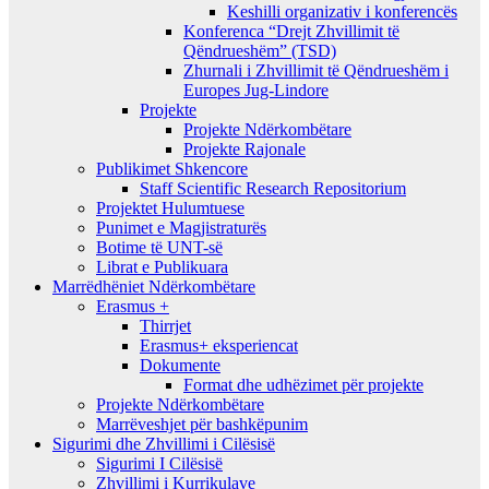
Keshilli organizativ i konferencës
Konferenca “Drejt Zhvillimit të
Qëndrueshëm” (TSD)
Zhurnali i Zhvillimit të Qëndrueshëm i
Europes Jug-Lindore
Projekte
Projekte Ndërkombëtare
Projekte Rajonale
Publikimet Shkencore
Staff Scientific Research Repositorium
Projektet Hulumtuese
Punimet e Magjistraturës
Botime të UNT-së
Librat e Publikuara
Marrëdhëniet Ndërkombëtare
Erasmus +
Thirrjet
Erasmus+ eksperiencat
Dokumente
Format dhe udhëzimet për projekte
Projekte Ndërkombëtare
Marrëveshjet për bashkëpunim
Sigurimi dhe Zhvillimi i Cilësisë
Sigurimi I Cilësisë
Zhvillimi i Kurrikulave