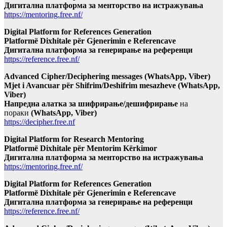
Дигитална платформа за менторство на истражувања
https://mentoring.free.nf/
Digital Platform for References Generation
Platformë Dixhitale për Gjenerimin e Referencave
Дигитална платформа за генерирање на референци
https://reference.free.nf/
Advanced Cipher/Deciphering messages (WhatsApp, Viber)
Mjet i Avancuar për Shifrim/Deshifrim mesazheve (WhatsApp,
Viber)
Напредна алатка за шифрирање/дешифрирање
на
пораки
(WhatsApp, Viber)
https://decipher.free.nf
Digital Platform for Research Mentoring
Platformë Dixhitale për Mentorim Kërkimor
Дигитална платформа за менторство на истражувања
https://mentoring.free.nf/
Digital Platform for References Generation
Platformë Dixhitale për Gjenerimin e Referencave
Дигитална платформа за генерирање на референци
https://reference.free.nf/