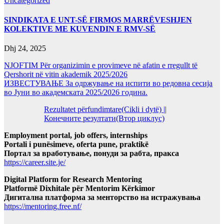
Uncategorized
SINDIKATA E UNT-SË FIRMOS MARRËVESHJEN
KOLEKTIVE ME KUVENDIN E RMV-SË
Dhj 24, 2025
NJOFTIM Për organizimin e provimeve në afatin e rregullt të
Qershorit në vitin akademik 2025/2026
ИЗВЕСТУВАЊЕ За одржување на испити во редовна сесија
во Јуни во академската 2025/2026 година.
Rezultatet përfundimtare(Cikli i dytë) ||
Конечните резултати(Втор циклус)
Employment portal, job offers, internships
Portali i punësimeve, oferta pune, praktikë
Портал за вработување, понуди за рабта, пракса
https://career.site.je/
Digital Platform for Research Mentoring
Platformë Dixhitale për Mentorim Kërkimor
Дигитална платформа за менторство на истражувања
https://mentoring.free.nf/