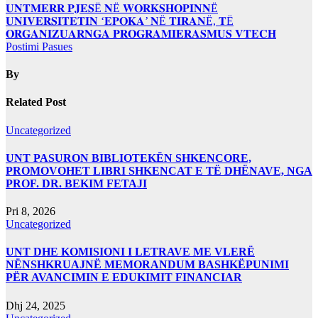
𝐔𝐍𝐓𝐌𝐄𝐑𝐑 𝐏𝐉𝐄𝐒Ë 𝐍Ë 𝐖𝐎𝐑𝐊𝐒𝐇𝐎𝐏𝐈𝐍𝐍Ë
𝐔𝐍𝐈𝐕𝐄𝐑𝐒𝐈𝐓𝐄𝐓𝐈𝐍 ‘𝐄𝐏𝐎𝐊𝐀’ 𝐍Ë 𝐓𝐈𝐑𝐀𝐍Ë, 𝐓Ë
𝐎𝐑𝐆𝐀𝐍𝐈𝐙𝐔𝐀𝐑𝐍𝐆𝐀 𝐏𝐑𝐎𝐆𝐑𝐀𝐌𝐈𝐄𝐑𝐀𝐒𝐌𝐔𝐒 𝐕𝐓𝐄𝐂𝐇
Postimi Pasues
By
Related Post
Uncategorized
UNT PASURON BIBLIOTEKËN SHKENCORE,
PROMOVOHET LIBRI SHKENCAT E TË DHËNAVE, NGA
PROF. DR. BEKIM FETAJI
Pri 8, 2026
Uncategorized
UNT DHE KOMISIONI I LETRAVE ME VLERË
NËNSHKRUAJNË MEMORANDUM BASHKËPUNIMI
PËR AVANCIMIN E EDUKIMIT FINANCIAR
Dhj 24, 2025