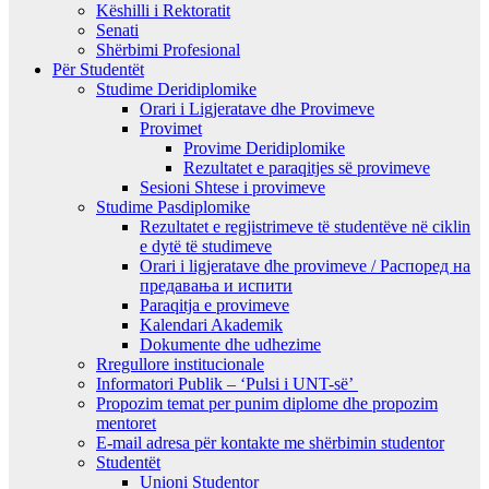
Këshilli i Rektoratit
Senati
Shërbimi Profesional
Për Studentët
Studime Deridiplomike
Orari i Ligjeratave dhe Provimeve
Provimet
Provime Deridiplomike
Rezultatet e paraqitjes së provimeve
Sesioni Shtese i provimeve
Studime Pasdiplomike
Rezultatet e regjistrimeve të studentëve në ciklin
e dytë të studimeve
Orari i ligjeratave dhe provimeve / Распоред на
предавањa и испити
Paraqitja e provimeve
Kalendari Akademik
Dokumente dhe udhezime
Rregullore institucionale
Informatori Publik – ‘Pulsi i UNT-së’
Propozim temat per punim diplome dhe propozim
mentoret
E-mail adresa për kontakte me shërbimin studentor
Studentët
Unioni Studentor