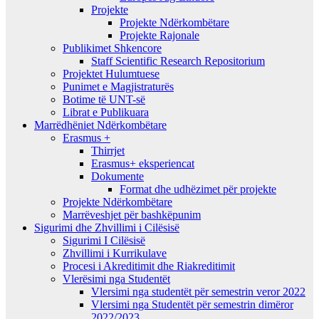
Projekte
Projekte Ndërkombëtare
Projekte Rajonale
Publikimet Shkencore
Staff Scientific Research Repositorium
Projektet Hulumtuese
Punimet e Magjistraturës
Botime të UNT-së
Librat e Publikuara
Marrëdhëniet Ndërkombëtare
Erasmus +
Thirrjet
Erasmus+ eksperiencat
Dokumente
Format dhe udhëzimet për projekte
Projekte Ndërkombëtare
Marrëveshjet për bashkëpunim
Sigurimi dhe Zhvillimi i Cilësisë
Sigurimi I Cilësisë
Zhvillimi i Kurrikulave
Procesi i Akreditimit dhe Riakreditimit
Vlerësimi nga Studentët
Vlersimi nga studentët për semestrin veror 2022
Vlersimi nga Studentët për semestrin dimëror
2022/2023