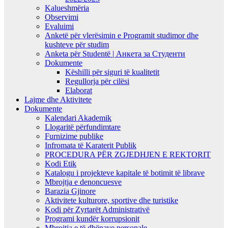
Kalueshmëria
Observimi
Evaluimi
Anketë për vlerësimin e Programit studimor dhe
kushteve për studim
Anketa për Studentë | Анкета за Студенти
Dokumente
Këshilli për siguri të kualitetit
Regullorja për cilësi
Elaborat
Lajme dhe Aktivitete
Dokumente
Kalendari Akademik
Llogaritë përfundimtare
Furnizime publike
Infromata të Karaterit Publik
PROCEDURA PËR ZGJEDHJEN E REKTORIT
Kodi Etik
Katalogu i projekteve kapitale të botimit të librave
Mbrojtja e denoncuesve
Barazia Gjinore
Aktivitete kulturore, sportive dhe turistike
Kodi për Zyrtarët Administrativë
Programi kundër korrupsionit
Mbrojtja e të dhënave personale