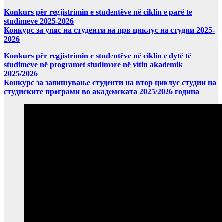
Konkurs për regjistrimin e studentëve në ciklin e parë te
studimeve 2025-2026
Конкурс за упис на студенти на прв циклус на студии 2025-
2026
Konkurs për regjistrimin e studentëve në ciklin e dytë të
studimeve në programet studimore në vitin akademik
2025/2026
Конкурс за запишување студенти на втор циклус студии на
студиските програми во академската 2025/2026 година