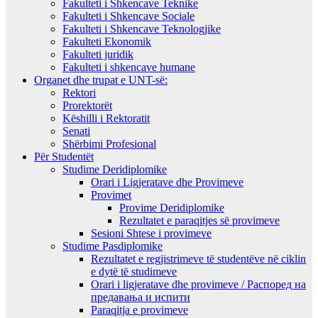
Fakulteti i Shkencave Teknike
Fakulteti i Shkencave Sociale
Fakulteti i Shkencave Teknologjike
Fakulteti Ekonomik
Fakulteti juridik
Fakulteti i shkencave humane
Organet dhe trupat e UNT-së:
Rektori
Prorektorët
Këshilli i Rektoratit
Senati
Shërbimi Profesional
Për Studentët
Studime Deridiplomike
Orari i Ligjeratave dhe Provimeve
Provimet
Provime Deridiplomike
Rezultatet e paraqitjes së provimeve
Sesioni Shtese i provimeve
Studime Pasdiplomike
Rezultatet e regjistrimeve të studentëve në ciklin
e dytë të studimeve
Orari i ligjeratave dhe provimeve / Распоред на
предавањa и испити
Paraqitja e provimeve