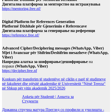
Дигитална платформа за менторство на истражувања
https://mentoring.free.nf/
Digital Platform for References Generation
Platformë Dixhitale për Gjenerimin e Referencave
Дигитална платформа за генерирање на референци
https://reference.free.nf/
Advanced Cipher/Deciphering messages (WhatsApp, Viber)
Mjet i Avancuar për Shifrim/Deshifrim mesazheve (WhatsApp,
Viber)
Напредна алатка за шифрирање/дешифрирање
на
пораки
(WhatsApp, Viber)
https://decipher.free.nf
Konkurs për transferim të studentëve në ciklin e parë të studimeve
në fakultetet dhe njësitë akademike të Universitetit “Nënë Tereza“
në Shkup për vitin akademik 2025/2026
Anketa për Studentë | Анкета за
Студенти
Државна стручна матура Преглед со профили и училишта -