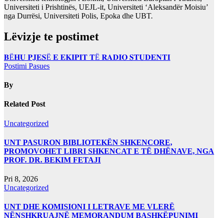
Universiteti i Prishtinës, UEJL-it, Universiteti ‘Aleksandër Moisiu’
nga Durrësi, Universiteti Polis, Epoka dhe UBT.
Lëvizje te postimet
𝐁Ë𝐇𝐔 𝐏𝐉𝐄𝐒Ë 𝐄 𝐄𝐊𝐈𝐏𝐈𝐓 𝐓Ë 𝐑𝐀𝐃𝐈𝐎 𝐒𝐓𝐔𝐃𝐄𝐍𝐓𝐈
Postimi Pasues
By
Related Post
Uncategorized
UNT PASURON BIBLIOTEKËN SHKENCORE,
PROMOVOHET LIBRI SHKENCAT E TË DHËNAVE, NGA
PROF. DR. BEKIM FETAJI
Pri 8, 2026
Uncategorized
UNT DHE KOMISIONI I LETRAVE ME VLERË
NËNSHKRUAJNË MEMORANDUM BASHKËPUNIMI