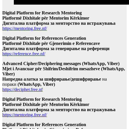
Digital Platform for Research Mentoring
Platformë Dixhitale për Mentorim Kërkimor
Дигитална платформа за менторство на истражувања
https://mentoring.free.nf/
Digital Platform for References Generation
Platformë Dixhitale për Gjenerimin e Referencave
Дигитална платформа за генерирање на референци
https://reference.free.nf/
Advanced Cipher/Deciphering messages (WhatsApp, Viber)
Mjet i Avancuar për Shifrim/Deshifrim mesazheve (WhatsApp,
Viber)
Напредна алатка за шифрирање/дешифрирање
на
пораки
(WhatsApp, Viber)
https://decipher.free.nf
Digital Platform for Research Mentoring
Platformë Dixhitale për Mentorim Kërkimor
Дигитална платформа за менторство на истражувања
https://mentoring.free.nf/
Digital Platform for References Generation