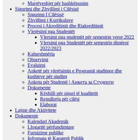
Marrëveshjet për bashkëpunim
Sigurimi dhe Zhvillimi i Cilësisë
Sigurimi I Cilësisë
Zhvillimi i Kurrikulave
Procesi i Akreditimit dhe Riakreditimit
Vlerësimi nga Studentët
Vlersimi nga studentët për semestrin veror 2022
Vlersimi nga Studentët për semestrin dimëror
2022/2023
Kalueshmëria
Observimi
Evaluimi
Anketë për vlerësimin e Programit studimor dhe
kushteve për studim
Anketa për Studentë | Анкета за Студенти
Dokumente
Këshilli për siguri të kualitetit
Regullorja për cilësi
Elaborat
Lajme dhe Aktivitete
Dokumente
Kalendari Akademik
Llogaritë përfundimtare
Furnizime publike
Infromata të Karaterit Publik