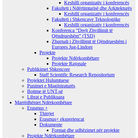
Keshilli organizativ i konferencës
Fakulteti i Ndërtimtarisë dhe Arkitekturës
Keshilli organizativ i konferencës
Fakulteti i Shkencave Teknologjike
Keshilli organizativ i konferencës
Konferenca “Drejt Zhvillimit të
Qëndrueshëm” (TSD)
Zhurnali i Zhvillimit të Qëndrueshëm i
Europes Jug-Lindore
Projekte
Projekte Ndërkombëtare
Projekte Rajonale
Publikimet Shkencore
Staff Scientific Research Repositorium
Projektet Hulumtuese
Punimet e Magjistraturës
Botime të UNT-së
Librat e Publikuara
Marrëdhëniet Ndërkombëtare
Erasmus +
Thirrjet
Erasmus+ eksperiencat
Dokumente
Format dhe udhëzimet për projekte
Projekte Ndërkombëtare