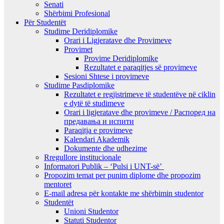
Senati
Shërbimi Profesional
Për Studentët
Studime Deridiplomike
Orari i Ligjeratave dhe Provimeve
Provimet
Provime Deridiplomike
Rezultatet e paraqitjes së provimeve
Sesioni Shtese i provimeve
Studime Pasdiplomike
Rezultatet e regjistrimeve të studentëve në ciklin
e dytë të studimeve
Orari i ligjeratave dhe provimeve / Распоред на
предавањa и испити
Paraqitja e provimeve
Kalendari Akademik
Dokumente dhe udhezime
Rregullore institucionale
Informatori Publik – ‘Pulsi i UNT-së’
Propozim temat per punim diplome dhe propozim
mentoret
E-mail adresa për kontakte me shërbimin studentor
Studentët
Unioni Studentor
Statuti Studentor