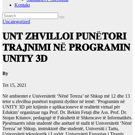
Kontakt
Uncategorized
𝐔𝐍𝐓 𝐙𝐇𝐕𝐈𝐋𝐋𝐎𝐈 𝐏𝐔𝐍Ë𝐓𝐎𝐑𝐈
𝐓𝐑𝐀𝐉𝐍𝐈𝐌𝐈 𝐍Ë 𝐏𝐑𝐎𝐆𝐑𝐀𝐌𝐈𝐍
𝐔𝐍𝐈𝐓𝐘 𝟑𝐃
By
Tet 15, 2021
Në ambientet e Universitetit ‘Nënë Tereza’ në Shkup më 12 dhe 13
tetor u zhvillua punëtori trajnimi dyditor në temë: ‘Programim në
UNITY 3D për krijimin e aplikacioneve të realitetit virtual për
Edukim’ organizuar nga Prof. Dr. Bekim Fetaji dhe Ass. Prof. Dr.
Stojan Kitanov, pedagogë të Fakultetit të Shkencave të Informatikës.
Pjesëmarrës ishin studentë dhe anëtarë të stafit të Universitetit ‘Nënë
Tereza’ në Shkup, instruktorë dhe studentë, Universiti i Tartu,
Universiteti teknologjik i Loxhit, Universiteti Europian i Tiranës,