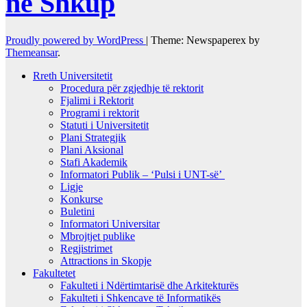
në Shkup
Proudly powered by WordPress
|
Theme: Newspaperex by
Themeansar
.
Rreth Universitetit
Procedura për zgjedhje të rektorit
Fjalimi i Rektorit
Programi i rektorit
Statuti i Universitetit
Plani Strategjik
Plani Aksional
Stafi Akademik
Informatori Publik – ‘Pulsi i UNT-së’
Ligje
Konkurse
Buletini
Informatori Universitar
Mbrojtjet publike
Regjistrimet
Attractions in Skopje
Fakultetet
Fakulteti i Ndërtimtarisë dhe Arkitekturës
Fakulteti i Shkencave të Informatikës