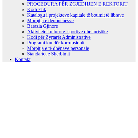
PROCEDURA PËR ZGJEDHJEN E REKTORIT
Kodi Etik
Katalogu i projekteve kapitale të botimit të librave
Mbrojtja e denoncuesve
Barazia Gjinore
Aktivitete kulturore, sportive dhe turistike
Kodi për Zyrtarët Administrativë
Programi kundër korrupsionit
Mbrojtja e të dhënave personale
Standartet e Shërbimit
Kontakt