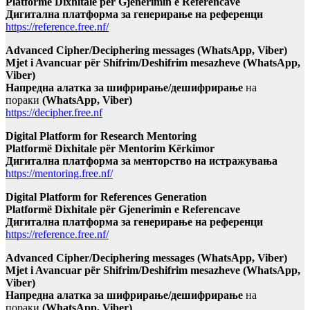
Platformë Dixhitale për Gjenerimin e Referencave
Дигитална платформа за генерирање на референци
https://reference.free.nf/
Advanced Cipher/Deciphering messages (WhatsApp, Viber)
Mjet i Avancuar për Shifrim/Deshifrim mesazheve (WhatsApp,
Viber)
Напредна алатка за шифрирање/дешифрирање
на
пораки
(WhatsApp, Viber)
https://decipher.free.nf
Digital Platform for Research Mentoring
Platformë Dixhitale për Mentorim Kërkimor
Дигитална платформа за менторство на истражувања
https://mentoring.free.nf/
Digital Platform for References Generation
Platformë Dixhitale për Gjenerimin e Referencave
Дигитална платформа за генерирање на референци
https://reference.free.nf/
Advanced Cipher/Deciphering messages (WhatsApp, Viber)
Mjet i Avancuar për Shifrim/Deshifrim mesazheve (WhatsApp,
Viber)
Напредна алатка за шифрирање/дешифрирање
на
пораки
(WhatsApp, Viber)