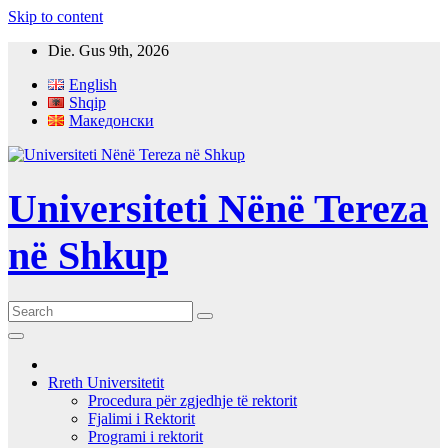
Skip to content
Die. Gus 9th, 2026
English
Shqip
Македонски
Universiteti Nënë Tereza
në Shkup
Rreth Universitetit
Procedura për zgjedhje të rektorit
Fjalimi i Rektorit
Programi i rektorit