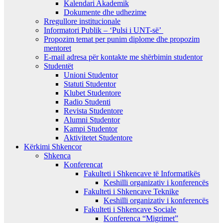
Kalendari Akademik
Dokumente dhe udhezime
Rregullore institucionale
Informatori Publik – ‘Pulsi i UNT-së’
Propozim temat per punim diplome dhe propozim
mentoret
E-mail adresa për kontakte me shërbimin studentor
Studentët
Unioni Studentor
Statuti Studentor
Klubet Studentore
Radio Studenti
Revista Studentore
Alumni Studentor
Kampi Studentor
Aktivitetet Studentore
Kërkimi Shkencor
Shkenca
Konferencat
Fakulteti i Shkencave të Informatikës
Keshilli organizativ i konferencës
Fakulteti i Shkencave Teknike
Keshilli organizativ i konferencës
Fakulteti i Shkencave Sociale
Konferenca “Migrimet”