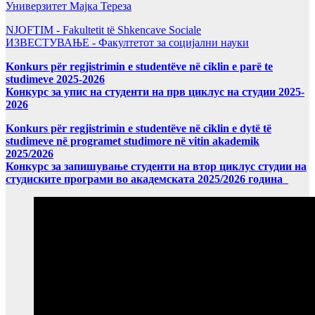
Универзитет Мајка Тереза
NJOFTIM - Fakultetit të Shkencave Sociale
ИЗВЕСТУВАЊЕ - Факултетот за социјални науки
Konkurs për regjistrimin e studentëve në ciklin e parë te
studimeve 2025-2026
Конкурс за упис на студенти на прв циклус на студии 2025-
2026
Konkurs për regjistrimin e studentëve në ciklin e dytë të
studimeve në programet studimore në vitin akademik
2025/2026
Конкурс за запишување студенти на втор циклус студии на
студиските програми во академската 2025/2026 година