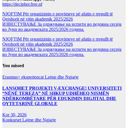
https://decipher.free.nf
NJOFTIM Për organizimin e provimeve në afatin e rregullt të
Qershorit në vitin akademik 2025/2026
ИЗВЕСТУВАЊЕ За одржување на испити во редовна сесија
во Јуни во академската 2025/2026 година.
NJOFTIM Për organizimin e provimeve në afatin e rregullt të
Qershorit në vitin akademik 2025/2026
ИЗВЕСТУВАЊЕ За одржување на испити во редовна сесија
во Јуни во академската 2025/2026 година.
You missed
Erasmus+ eksperiencat
Lajme dhe Ngjarje
LANSOHET PROJEKTI V-EXCHANGE! UNIVERSITETI
“NËNË TEREZA” NË SHKUP UDHËHEQ NISMËN
NDËRKOMBËTARE PËR EDUKIMIN DIGJITAL DHE
QYTETARINË GLOBALE
Kor 30, 2026
Konkurset
Lajme dhe Ngjarje