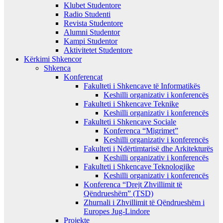
Klubet Studentore
Radio Studenti
Revista Studentore
Alumni Studentor
Kampi Studentor
Aktivitetet Studentore
Kërkimi Shkencor
Shkenca
Konferencat
Fakulteti i Shkencave të Informatikës
Keshilli organizativ i konferencës
Fakulteti i Shkencave Teknike
Keshilli organizativ i konferencës
Fakulteti i Shkencave Sociale
Konferenca “Migrimet”
Keshilli organizativ i konferencës
Fakulteti i Ndërtimtarisë dhe Arkitekturës
Keshilli organizativ i konferencës
Fakulteti i Shkencave Teknologjike
Keshilli organizativ i konferencës
Konferenca “Drejt Zhvillimit të
Qëndrueshëm” (TSD)
Zhurnali i Zhvillimit të Qëndrueshëm i
Europes Jug-Lindore
Projekte