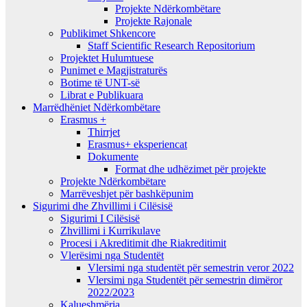
Projekte Ndërkombëtare
Projekte Rajonale
Publikimet Shkencore
Staff Scientific Research Repositorium
Projektet Hulumtuese
Punimet e Magjistraturës
Botime të UNT-së
Librat e Publikuara
Marrëdhëniet Ndërkombëtare
Erasmus +
Thirrjet
Erasmus+ eksperiencat
Dokumente
Format dhe udhëzimet për projekte
Projekte Ndërkombëtare
Marrëveshjet për bashkëpunim
Sigurimi dhe Zhvillimi i Cilësisë
Sigurimi I Cilësisë
Zhvillimi i Kurrikulave
Procesi i Akreditimit dhe Riakreditimit
Vlerësimi nga Studentët
Vlersimi nga studentët për semestrin veror 2022
Vlersimi nga Studentët për semestrin dimëror
2022/2023
Kalueshmëria