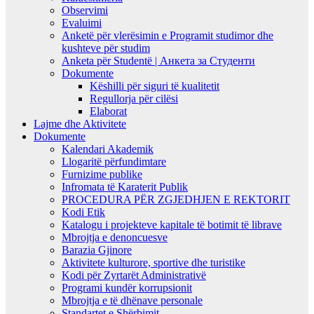
Observimi
Evaluimi
Anketë për vlerësimin e Programit studimor dhe
kushteve për studim
Anketa për Studentë | Анкета за Студенти
Dokumente
Këshilli për siguri të kualitetit
Regullorja për cilësi
Elaborat
Lajme dhe Aktivitete
Dokumente
Kalendari Akademik
Llogaritë përfundimtare
Furnizime publike
Infromata të Karaterit Publik
PROCEDURA PËR ZGJEDHJEN E REKTORIT
Kodi Etik
Katalogu i projekteve kapitale të botimit të librave
Mbrojtja e denoncuesve
Barazia Gjinore
Aktivitete kulturore, sportive dhe turistike
Kodi për Zyrtarët Administrativë
Programi kundër korrupsionit
Mbrojtja e të dhënave personale
Standartet e Shërbimit