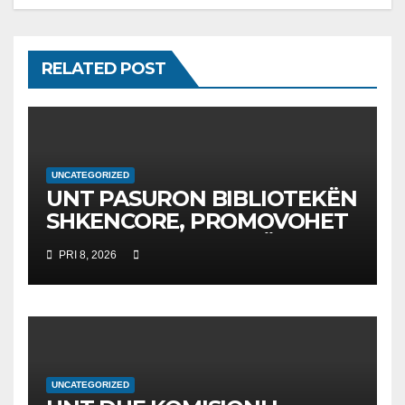
RELATED POST
UNCATEGORIZED
UNT PASURON BIBLIOTEKËN
SHKENCORE, PROMOVOHET
LIBRI SHKENCAT E TË
PRI 8, 2026
DHËNAVE, NGA PROF. DR.
BEKIM FETAJI
UNCATEGORIZED