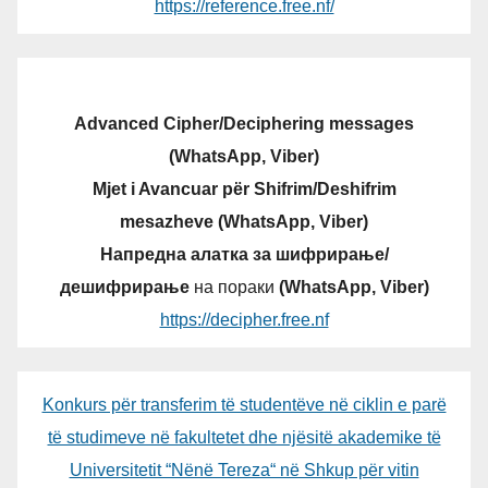
https://reference.free.nf/
Advanced Cipher/Deciphering messages
(WhatsApp, Viber)
Mjet i Avancuar për Shifrim/Deshifrim
mesazheve (WhatsApp, Viber)
Напредна алатка за шифрирање/
дешифрирање
на пораки
(WhatsApp, Viber)
https://decipher.free.nf
Konkurs për transferim të studentëve në ciklin e parë
të studimeve në fakultetet dhe njësitë akademike të
Universitetit “Nënë Tereza“ në Shkup për vitin