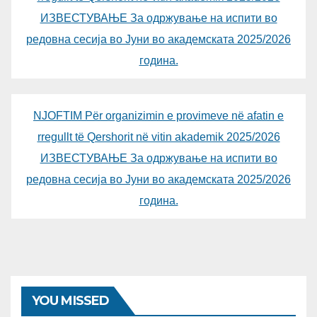
ИЗВЕСТУВАЊЕ За одржување на испити во
редовна сесија во Јуни во академската 2025/2026
година.
NJOFTIM Për organizimin e provimeve në afatin e
rregullt të Qershorit në vitin akademik 2025/2026
ИЗВЕСТУВАЊЕ За одржување на испити во
редовна сесија во Јуни во академската 2025/2026
година.
YOU MISSED