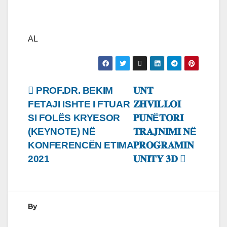
AL
Lëvizje
PROF.DR. BEKIM
𝐔𝐍𝐓
FETAJI ISHTE I FTUAR
𝐙𝐇𝐕𝐈𝐋𝐋𝐎𝐈
te
SI FOLËS KRYESOR
𝐏𝐔𝐍Ë𝐓𝐎𝐑𝐈
postimet
(KEYNOTE) NË
𝐓𝐑𝐀𝐉𝐍𝐈𝐌𝐈 𝐍Ë
KONFERENCËN ETIMA
𝐏𝐑𝐎𝐆𝐑𝐀𝐌𝐈𝐍
2021
𝐔𝐍𝐈𝐓𝐘 𝟑𝐃
By