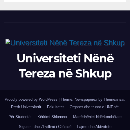
Universiteti Nënë
Tereza në Shkup
Proudly powered by WordPress
|
Theme: Newspaperex by
Themeansar
.
Rreth Universitetit
Fakultetet
Organet dhe trupat e UNT-së:
Për Studentët
Kërkimi Shkencor
Marrëdhëniet Ndërkombëtare
Sigurimi dhe Zhvillimi i Cilësisë
Lajme dhe Aktivitete