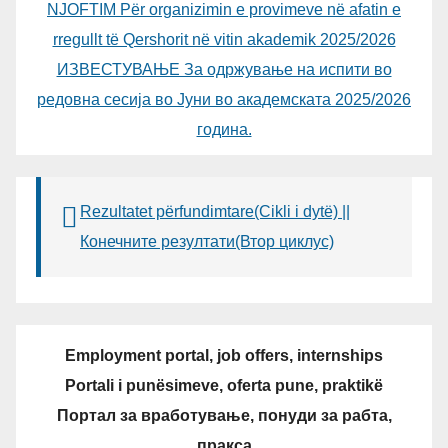
NJOFTIM Për organizimin e provimeve në afatin e
rregullt të Qershorit në vitin akademik 2025/2026
ИЗВЕСТУВАЊЕ За одржување на испити во
редовна сесија во Јуни во академската 2025/2026
година.
Rezultatet përfundimtare(Cikli i dytë) ||
Конечните резултати(Втор циклус)
Employment portal, job offers, internships
Portali i punësimeve, oferta pune, praktikë
Портал за вработување, понуди за рабта,
пракса