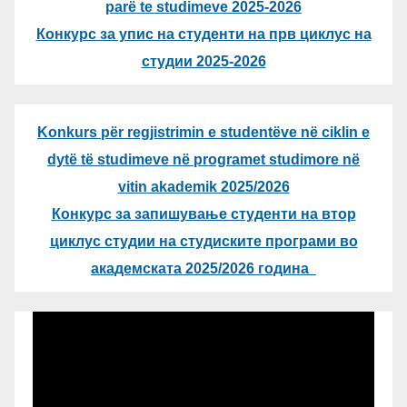
parë te studimeve 2025-2026
Конкурс за упис на студенти на прв циклус на
студии 2025-2026
Konkurs për regjistrimin e studentëve në ciklin e
dytë të studimeve në programet studimore në
vitin akademik 2025/2026
Конкурс за запишување студенти на втор
циклус студии на студиските програми во
академската 2025/2026 година