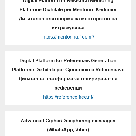
Digital Platform for Research Mentoring
Platformë Dixhitale për Mentorim Kërkimor
Дигитална платформа за менторство на
истражувања
https://mentoring.free.nf/
Digital Platform for References Generation
Platformë Dixhitale për Gjenerimin e Referencave
Дигитална платформа за генерирање на
референци
https://reference.free.nf/
Advanced Cipher/Deciphering messages
(WhatsApp, Viber)