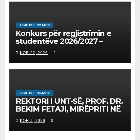
2026/2027
LAJME DHE NGJARJE
Konkurs për regjistrimin e
studentëve 2026/2027 –
Конкурс за запишување на
KOR 22, 2026
студенти за 2026/2027
LAJME DHE NGJARJE
REKTORI I UNT-SË, PROF. DR.
BEKIM FETAJI, MIRËPRITI NË
TAKIM ZYRTAR DREJTORIN E
KOR 9, 2026
SH.A MEPSO, DR. BURIM
LATIFIN