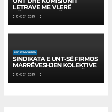
UNT DHE KOMISIONI I
LETRAVE ME VLERË
NËNSHKRUAJNË
DHJ 24, 2025
MEMORANDUM
BASHKËPUNIMI PËR
AVANCIMIN E EDUKIMIT
FINANCIAR
UNCATEGORIZED
SINDIKATA E UNT-SË FIRMOS
MARRËVESHJEN KOLEKTIVE
ME KUVENDIN E RMV-SË
DHJ 24, 2025