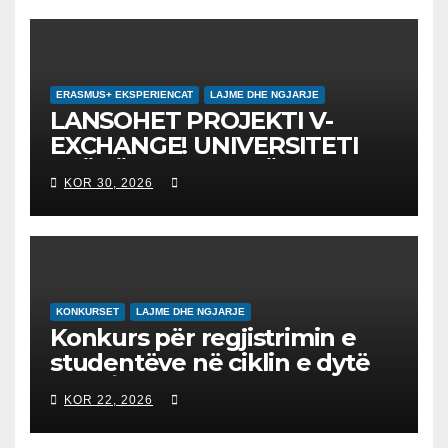
ERASMUS+ EKSPERIENCAT
LAJME DHE NGJARJE
LANSOHET PROJEKTI V-
EXCHANGE! UNIVERSITETI
“NËNË TEREZA” NË SHKUP
KOR 30, 2026
UDHËHEQ NISMËN
NDËRKOMBËTARE PËR
EDUKIMIN DIGJITAL DHE
QYTETARINË GLOBALE
KONKURSET
LAJME DHE NGJARJE
Konkurs për regjistrimin e
studentëve në ciklin e dytë
2026/2027 – Конкурс за
KOR 22, 2026
запишување на студенти
на втор циклус студии за