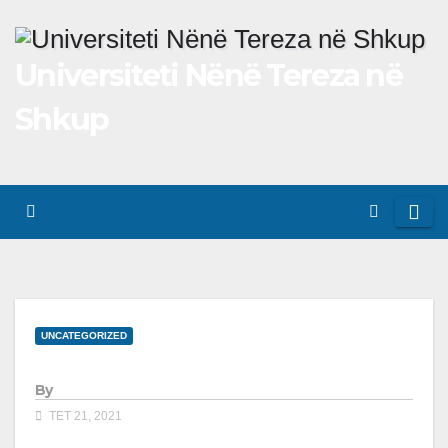
Skip
to
Universiteti Nënë Tereza në
content
Shkup
UNCATEGORIZED
By
TET 21, 2021