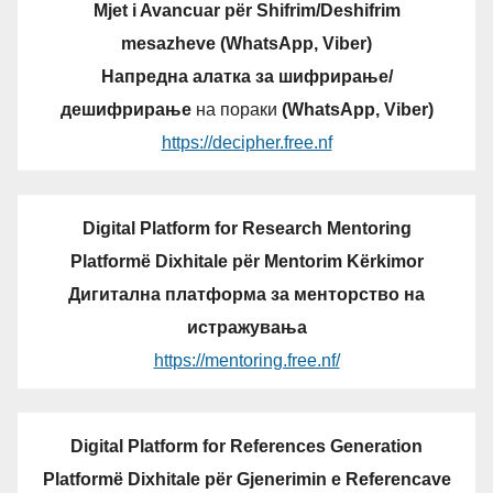
Mjet i Avancuar për Shifrim/Deshifrim
mesazheve (WhatsApp, Viber)
Напредна алатка за шифрирање/
дешифрирање
на пораки
(WhatsApp, Viber)
https://decipher.free.nf
Digital Platform for Research Mentoring
Platformë Dixhitale për Mentorim Kërkimor
Дигитална платформа за менторство на
истражувања
https://mentoring.free.nf/
Digital Platform for References Generation
Platformë Dixhitale për Gjenerimin e Referencave