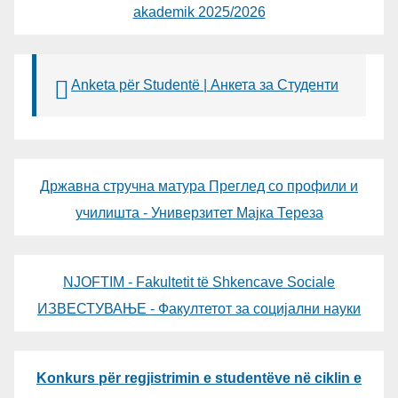
akademik 2025/2026
Anketa për Studentë | Анкета за Студенти
Државна стручна матура Преглед со профили и
училишта - Универзитет Мајка Тереза
NJOFTIM - Fakultetit të Shkencave Sociale
ИЗВЕСТУВАЊЕ - Факултетот за социјални науки
Konkurs për regjistrimin e studentëve në ciklin e