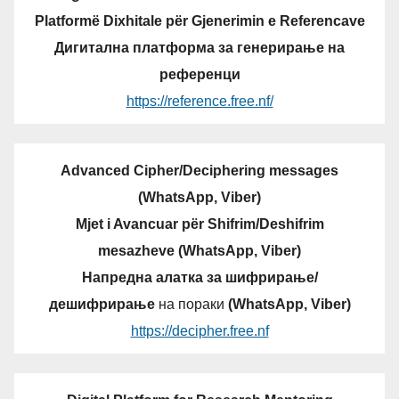
Platformë Dixhitale për Gjenerimin e Referencave
Дигитална платформа за генерирање на
референци
https://reference.free.nf/
Advanced Cipher/Deciphering messages
(WhatsApp, Viber)
Mjet i Avancuar për Shifrim/Deshifrim
mesazheve (WhatsApp, Viber)
Напредна алатка за шифрирање/
дешифрирање
на пораки
(WhatsApp, Viber)
https://decipher.free.nf