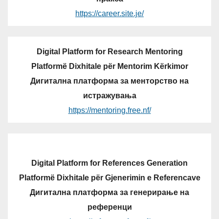
https://career.site.je/
Digital Platform for Research Mentoring
Platformë Dixhitale për Mentorim Kërkimor
Дигитална платформа за менторство на
истражувања
https://mentoring.free.nf/
Digital Platform for References Generation
Platformë Dixhitale për Gjenerimin e Referencave
Дигитална платформа за генерирање на
референци