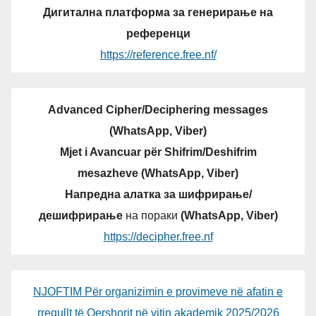
Дигитална платформа за генерирање на
референци
https://reference.free.nf/
Advanced Cipher/Deciphering messages
(WhatsApp, Viber)
Mjet i Avancuar për Shifrim/Deshifrim
mesazheve (WhatsApp, Viber)
Напредна алатка за шифрирање/
дешифрирање
на пораки
(WhatsApp, Viber)
https://decipher.free.nf
NJOFTIM Për organizimin e provimeve në afatin e
rregullt të Qershorit në vitin akademik 2025/2026