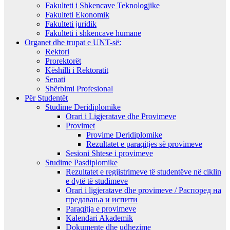
Fakulteti i Shkencave Teknologjike
Fakulteti Ekonomik
Fakulteti juridik
Fakulteti i shkencave humane
Organet dhe trupat e UNT-së:
Rektori
Prorektorët
Këshilli i Rektoratit
Senati
Shërbimi Profesional
Për Studentët
Studime Deridiplomike
Orari i Ligjeratave dhe Provimeve
Provimet
Provime Deridiplomike
Rezultatet e paraqitjes së provimeve
Sesioni Shtese i provimeve
Studime Pasdiplomike
Rezultatet e regjistrimeve të studentëve në ciklin
e dytë të studimeve
Orari i ligjeratave dhe provimeve / Распоред на
предавањa и испити
Paraqitja e provimeve
Kalendari Akademik
Dokumente dhe udhezime