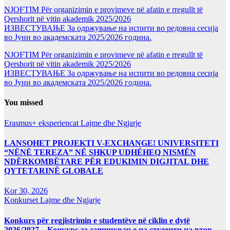
NJOFTIM Për organizimin e provimeve në afatin e rregullt të
Qershorit në vitin akademik 2025/2026
ИЗВЕСТУВАЊЕ За одржување на испити во редовна сесија
во Јуни во академската 2025/2026 година.
NJOFTIM Për organizimin e provimeve në afatin e rregullt të
Qershorit në vitin akademik 2025/2026
ИЗВЕСТУВАЊЕ За одржување на испити во редовна сесија
во Јуни во академската 2025/2026 година.
You missed
Erasmus+ eksperiencat
Lajme dhe Ngjarje
LANSOHET PROJEKTI V-EXCHANGE! UNIVERSITETI
“NËNË TEREZA” NË SHKUP UDHËHEQ NISMËN
NDËRKOMBËTARE PËR EDUKIMIN DIGJITAL DHE
QYTETARINË GLOBALE
Kor 30, 2026
Konkurset
Lajme dhe Ngjarje
Konkurs për regjistrimin e studentëve në ciklin e dytë
2026/2027 – Конкурс за запишување на студенти на втор