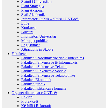
Statuti i Universitetit
Plani Strategjik
Plani Aksional
Stafi Akademik
Informatori Publik – ‘Pulsi i UNT-së’
Ligje
Konkurse
Buletini
Informatori Universitar
Mbrojtjet publike
Regjistrimet
Attractions in Skopje
Fakultetet
Fakulteti i Ndërtimtarisë dhe Arkitekturës
Fakulteti i Shkencave të Informatikës
Fakulteti i Shkencave Teknike
Fakulteti i Shkencave Sociale
Fakulteti i Shkencave Teknologjike
Fakulteti Ekonomik
Fakulteti juridik
Fakulteti i shkencave humane
Organet dhe trupat e UNT-së:
Rektori
Prorektorët
Këshilli i Rektoratit