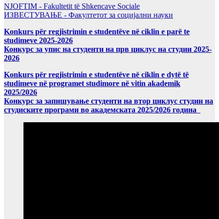
NJOFTIM - Fakultetit të Shkencave Sociale
ИЗВЕСТУВАЊЕ - Факултетот за социјални науки
Konkurs për regjistrimin e studentëve në ciklin e parë te
studimeve 2025-2026
Конкурс за упис на студенти на прв циклус на студии 2025-
2026
Konkurs për regjistrimin e studentëve në ciklin e dytë të
studimeve në programet studimore në vitin akademik
2025/2026
Конкурс за запишување студенти на втор циклус студии на
студиските програми во академската 2025/2026 година