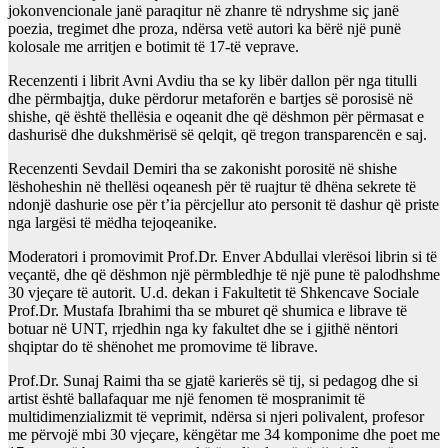
jokonvencionale janë paraqitur në zhanre të ndryshme siç janë
poezia, tregimet dhe proza, ndërsa vetë autori ka bërë një punë
kolosale me arritjen e botimit të 17-të veprave.
Recenzenti i librit Avni Avdiu tha se ky libër dallon për nga titulli
dhe përmbajtja, duke përdorur metaforën e bartjes së porosisë në
shishe, që është thellësia e oqeanit dhe që dëshmon për përmasat e
dashurisë dhe dukshmërisë së qelqit, që tregon transparencën e saj.
Recenzenti Sevdail Demiri tha se zakonisht porositë në shishe
lëshoheshin në thellësi oqeanesh për të ruajtur të dhëna sekrete të
ndonjë dashurie ose për t’ia përcjellur ato personit të dashur që priste
nga largësi të mëdha tejoqeanike.
Moderatori i promovimit Prof.Dr. Enver Abdullai vlerësoi librin si të
veçantë, dhe që dëshmon një përmbledhje të një pune të palodhshme
30 vjeçare të autorit. U.d. dekan i Fakultetit të Shkencave Sociale
Prof.Dr. Mustafa Ibrahimi tha se mburet që shumica e librave të
botuar në UNT, rrjedhin nga ky fakultet dhe se i gjithë nëntori
shqiptar do të shënohet me promovime të librave.
Prof.Dr. Sunaj Raimi tha se gjatë karierës së tij, si pedagog dhe si
artist është ballafaquar me një fenomen të mospranimit të
multidimenzializmit të veprimit, ndërsa si njeri polivalent, profesor
me përvojë mbi 30 vjeçare, këngëtar me 34 komponime dhe poet me