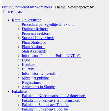
Proudly powered by WordPress
|
Theme: Newspaperex by
Themeansar
.
Rreth Universitetit
Procedura për zgjedhje të rektorit
Fjalimi i Rektorit
Programi i rektorit
Statuti i Universitetit
Plani Strategjik
Plani Aksional
Stafi Akademik
Informatori Publik – ‘Pulsi i UNT-së’
Ligje
Konkurse
Buletini
Informatori Universitar
Mbrojtjet publike
Regjistrimet
Attractions in Skopje
Fakultetet
Fakulteti i Ndërtimtarisë dhe Arkitekturës
Fakulteti i Shkencave të Informatikës
Fakulteti i Shkencave Teknike
Fakulteti i Shkencave Sociale