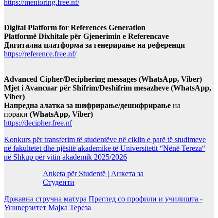
https://mentoring.free.nf/
Digital Platform for References Generation
Platformë Dixhitale për Gjenerimin e Referencave
Дигитална платформа за генерирање на референци
https://reference.free.nf/
Advanced Cipher/Deciphering messages (WhatsApp, Viber)
Mjet i Avancuar për Shifrim/Deshifrim mesazheve (WhatsApp,
Viber)
Напредна алатка за шифрирање/дешифрирање
на
пораки
(WhatsApp, Viber)
https://decipher.free.nf
Konkurs për transferim të studentëve në ciklin e parë të studimeve
në fakultetet dhe njësitë akademike të Universitetit “Nënë Tereza“
në Shkup për vitin akademik 2025/2026
Anketa për Studentë | Анкета за
Студенти
Државна стручна матура Преглед со профили и училишта -
Универзитет Мајка Тереза