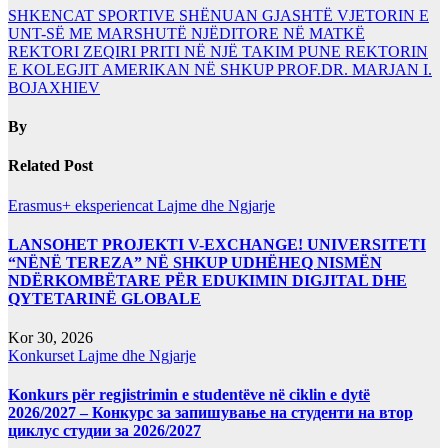
SHKENCAT SPORTIVE SHËNUAN GJASHTË VJETORIN E
UNT-SË ME MARSHUTË NJËDITORE NË MATKË
REKTORI ZEQIRI PRITI NË NJË TAKIM PUNE REKTORIN
E KOLEGJIT AMERIKAN NË SHKUP PROF.DR. MARJAN I.
BOJAXHIEV
By
Related Post
Erasmus+ eksperiencat
Lajme dhe Ngjarje
LANSOHET PROJEKTI V-EXCHANGE! UNIVERSITETI
“NËNË TEREZA” NË SHKUP UDHËHEQ NISMËN
NDËRKOMBËTARE PËR EDUKIMIN DIGJITAL DHE
QYTETARINË GLOBALE
Kor 30, 2026
Konkurset
Lajme dhe Ngjarje
Konkurs për regjistrimin e studentëve në ciklin e dytë
2026/2027 – Конкурс за запишување на студенти на втор
циклус студии за 2026/2027