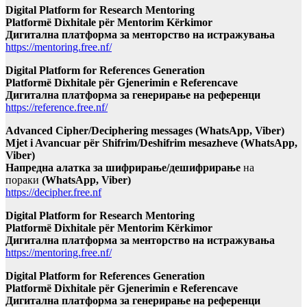
Digital Platform for Research Mentoring
Platformë Dixhitale për Mentorim Kërkimor
Дигитална платформа за менторство на истражувања
https://mentoring.free.nf/
Digital Platform for References Generation
Platformë Dixhitale për Gjenerimin e Referencave
Дигитална платформа за генерирање на референци
https://reference.free.nf/
Advanced Cipher/Deciphering messages (WhatsApp, Viber)
Mjet i Avancuar për Shifrim/Deshifrim mesazheve (WhatsApp,
Viber)
Напредна алатка за шифрирање/дешифрирање
на
пораки
(WhatsApp, Viber)
https://decipher.free.nf
Digital Platform for Research Mentoring
Platformë Dixhitale për Mentorim Kërkimor
Дигитална платформа за менторство на истражувања
https://mentoring.free.nf/
Digital Platform for References Generation
Platformë Dixhitale për Gjenerimin e Referencave
Дигитална платформа за генерирање на референци