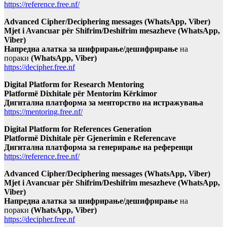
https://reference.free.nf/
Advanced Cipher/Deciphering messages (WhatsApp, Viber)
Mjet i Avancuar për Shifrim/Deshifrim mesazheve (WhatsApp,
Viber)
Напредна алатка за шифрирање/дешифрирање
на
пораки
(WhatsApp, Viber)
https://decipher.free.nf
Digital Platform for Research Mentoring
Platformë Dixhitale për Mentorim Kërkimor
Дигитална платформа за менторство на истражувања
https://mentoring.free.nf/
Digital Platform for References Generation
Platformë Dixhitale për Gjenerimin e Referencave
Дигитална платформа за генерирање на референци
https://reference.free.nf/
Advanced Cipher/Deciphering messages (WhatsApp, Viber)
Mjet i Avancuar për Shifrim/Deshifrim mesazheve (WhatsApp,
Viber)
Напредна алатка за шифрирање/дешифрирање
на
пораки
(WhatsApp, Viber)
https://decipher.free.nf