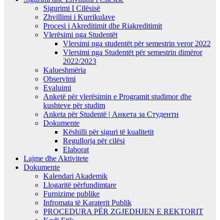
Sigurimi I Cilësisë
Zhvillimi i Kurrikulave
Procesi i Akreditimit dhe Riakreditimit
Vlerësimi nga Studentët
Vlersimi nga studentët për semestrin veror 2022
Vlersimi nga Studentët për semestrin dimëror
2022/2023
Kalueshmëria
Observimi
Evaluimi
Anketë për vlerësimin e Programit studimor dhe
kushteve për studim
Anketa për Studentë | Анкета за Студенти
Dokumente
Këshilli për siguri të kualitetit
Regullorja për cilësi
Elaborat
Lajme dhe Aktivitete
Dokumente
Kalendari Akademik
Llogaritë përfundimtare
Furnizime publike
Infromata të Karaterit Publik
PROCEDURA PËR ZGJEDHJEN E REKTORIT