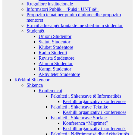
Rregullore institucionale
Informatori Publik – ‘Pulsi i UNT-së’
Propozim temat per punim diplome dhe propozim
mentoret
E-mail adresa për kontakte me shërbimin studentor
Studentët
Unioni Studentor
Statuti Studentor
Klubet Studentore
Radio Studenti
Revista Studentore
Alumni Studentor
Kampi Studentor
Aktivitetet Studentore
Kërkimi Shkencor
Shkenca
Konferencat
Fakulteti i Shkencave të Informatikës
Keshilli organizativ i konferencës
Fakulteti i Shkencave Teknike
Keshilli organizativ i konferencës
Fakulteti i Shkencave Sociale
Konferenca “Migrimet”
Keshilli organizativ i konferencës
Fakulteti i Ndërtimtarisë dhe Arkitekturës