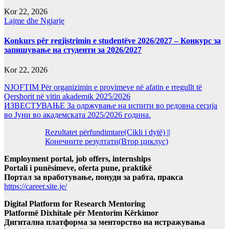
Kor 22, 2026
Lajme dhe Ngjarje
Konkurs për regjistrimin e studentëve 2026/2027 – Конкурс за
запишување на студенти за 2026/2027
Kor 22, 2026
NJOFTIM Për organizimin e provimeve në afatin e rregullt të
Qershorit në vitin akademik 2025/2026
ИЗВЕСТУВАЊЕ За одржување на испити во редовна сесија
во Јуни во академската 2025/2026 година.
Rezultatet përfundimtare(Cikli i dytë) ||
Конечните резултати(Втор циклус)
Employment portal, job offers, internships
Portali i punësimeve, oferta pune, praktikë
Портал за вработување, понуди за рабта, пракса
https://career.site.je/
Digital Platform for Research Mentoring
Platformë Dixhitale për Mentorim Kërkimor
Дигитална платформа за менторство на истражувања