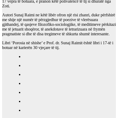
17 vepra të botuara, e pranon këtë polivalencë të tij si dhuratë nga
Zoti.
Autori Sunaj Raimi ne këtë libër ofron një risi zhanri, duke përfshirë
me shije një numër të përzgjedhur të poezive të vlerësuara
gjithandej, të qasjeve filozofiko-sociologjike, të meditimeve përkitazi
me të jetuarit shoqëror, të anekdotave të letrarizuara në frymën
pragmatiste si dhe të disa tregimeve të shkurta shumë interesante.
Libri ‘Porosia në shishe’ e Prof. dr. Sunaj Raimit është libri i 17-të i
botuar në karierën 30 vjeçare të tij.