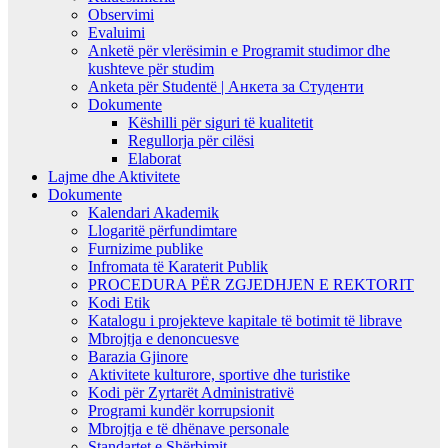
Observimi
Evaluimi
Anketë për vlerësimin e Programit studimor dhe
kushteve për studim
Anketa për Studentë | Анкета за Студенти
Dokumente
Këshilli për siguri të kualitetit
Regullorja për cilësi
Elaborat
Lajme dhe Aktivitete
Dokumente
Kalendari Akademik
Llogaritë përfundimtare
Furnizime publike
Infromata të Karaterit Publik
PROCEDURA PËR ZGJEDHJEN E REKTORIT
Kodi Etik
Katalogu i projekteve kapitale të botimit të librave
Mbrojtja e denoncuesve
Barazia Gjinore
Aktivitete kulturore, sportive dhe turistike
Kodi për Zyrtarët Administrativë
Programi kundër korrupsionit
Mbrojtja e të dhënave personale
Standartet e Shërbimit