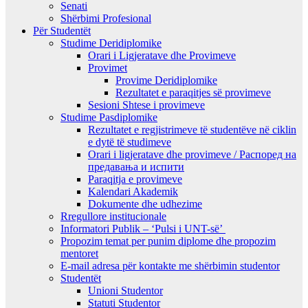
Senati
Shërbimi Profesional
Për Studentët
Studime Deridiplomike
Orari i Ligjeratave dhe Provimeve
Provimet
Provime Deridiplomike
Rezultatet e paraqitjes së provimeve
Sesioni Shtese i provimeve
Studime Pasdiplomike
Rezultatet e regjistrimeve të studentëve në ciklin
e dytë të studimeve
Orari i ligjeratave dhe provimeve / Распоред на
предавањa и испити
Paraqitja e provimeve
Kalendari Akademik
Dokumente dhe udhezime
Rregullore institucionale
Informatori Publik – ‘Pulsi i UNT-së’
Propozim temat per punim diplome dhe propozim
mentoret
E-mail adresa për kontakte me shërbimin studentor
Studentët
Unioni Studentor
Statuti Studentor