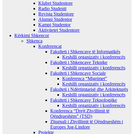
Klubet Studentore
Radio Studenti
Revista Studentore
Alumni Studentor
Kampi Studentor
Aktivitetet Studentore
Kërkimi Shkencor
Shkenca
Konferencat
Fakulteti i Shkencave të Informatikës
Keshilli organizativ i konferencës
Fakulteti i Shkencave Teknike
Keshilli organizativ i konferencës
Fakulteti i Shkencave Sociale
Konferenca “Migrimet”
Keshilli organizativ i konferencës
Fakulteti i Ndërtimtarisë dhe Arkitekturës
Keshilli organizativ i konferencës
Fakulteti i Shkencave Teknologjike
Keshilli organizativ i konferencës
Konferenca “Drejt Zhvillimit të
Qëndrueshëm” (TSD)
Zhurnali i Zhvillimit të Qëndrueshëm i
Europes Jug-Lindore
Projekte