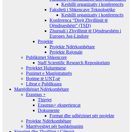
Keshilli organizativ i konferencës
Fakulteti i Shkencave Teknologjike
Keshilli organizativ i konferencës
Konferenca “Drejt Zhvillimit të
Qëndrueshëm” (TSD)
Zhurnali i Zhvillimit të Qëndrueshëm i
Europes Jug-Lindore
Projekte
Projekte Ndërkombëtare
Projekte Rajonale
Publikimet Shkencore
Staff Scientific Research Repositorium
Projektet Hulumtuese
Punimet e Magjistraturës
Botime të UNT-së
Librat e Publikuara
Marrëdhëniet Ndërkombëtare
Erasmus +
Thirrjet
Erasmus+ eksperiencat
Dokumente
Format dhe udhëzimet për projekte
Projekte Ndërkombëtare
Marrëveshjet për bashkëpunim
Sigurimi dhe Zhvillimi i Cilësisë