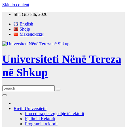
Skip to content
Sht. Gus 8th, 2026
English
Shqip
Македонски
Universiteti Nënë Tereza
në Shkup
Rreth Universitetit
Procedura për zgjedhje të rektorit
Fjalimi i Rektorit
Programi i rektorit