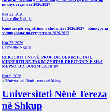
циклус студии за 2026/2027
Kor 22, 2026
Lajme dhe Ngjarje
Konkurs për regjistrimin e studentëve 2026/2027 – Конкурс за
запишување на студенти за 2026/2027
Kor 22, 2026
Lajme dhe Ngjarje
REKTORI I UNT-SË, PROF. DR. BEKIM FETAJI,
MIRËPRITI NË TAKIM ZYRTAR DREJTORIN E SH.A
MEPSO, DR. BURIM LATIFIN
Kor 9, 2026
Universiteti Nënë Tereza
në Shkup