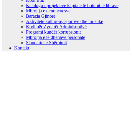
Kodi Etik
Katalogu i projekteve kapitale të botimit të librave
Mbrojtja e denoncuesve
Barazia Gjinore
Aktivitete kulturore, sportive dhe turistike
Kodi për Zyrtarët Administrativë
Programi kundër korrupsionit
Mbrojtja e të dhënave personale
Standartet e Shërbimit
Kontakt