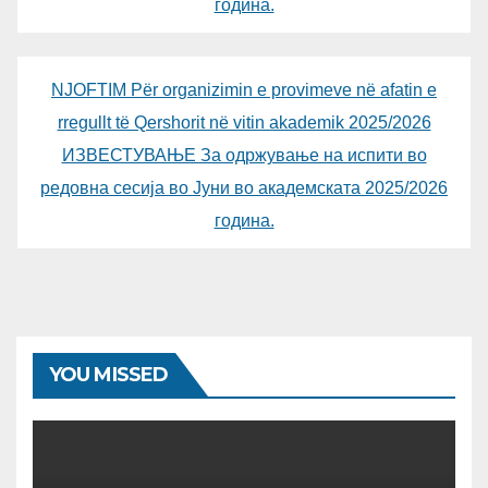
година.
NJOFTIM Për organizimin e provimeve në afatin e
rregullt të Qershorit në vitin akademik 2025/2026
ИЗВЕСТУВАЊЕ За одржување на испити во
редовна сесија во Јуни во академската 2025/2026
година.
YOU MISSED