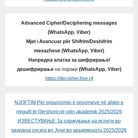
Advanced Cipher/Deciphering messages
(WhatsApp, Viber)
Mjet i Avancuar për Shifrim/Deshifrim
mesazheve (WhatsApp, Viber)
Напредна алатка за шифрирање/
дешифрирање
на пораки
(WhatsApp, Viber)
https://decipher.free.nf
NJOFTIM Për organizimin e provimeve në afatin e
rregullt të Qershorit në vitin akademik 2025/2026
ИЗВЕСТУВАЊЕ За одржување на испити во
редовна сесија во Јуни во академската 2025/2026