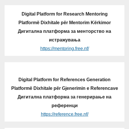
Digital Platform for Research Mentoring
Platformë Dixhitale për Mentorim Kërkimor
Дигитална платформа за менторство на
истражувања
https://mentoring.free.nf/
Digital Platform for References Generation
Platformë Dixhitale për Gjenerimin e Referencave
Дигитална платформа за генерирање на
референци
https://reference.free.nf/