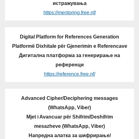
истражувања
https://mentoring.free.nf/
Digital Platform for References Generation
Platformë Dixhitale për Gjenerimin e Referencave
Дигитална платформа за генерирање на
референци
https://reference.free.nf/
Advanced Cipher/Deciphering messages
(WhatsApp, Viber)
Mjet i Avancuar për Shifrim/Deshifrim
mesazheve (WhatsApp, Viber)
Напредна алатка за шифрирање/