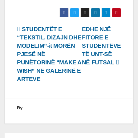
Lëvizje
STUDENTËT E
EDHE NJË
“TEKSTIL, DIZAJN DHE
FITORE E
te
MODELIM”-it MORËN
STUDENTËVE
postimet
PJESË NË
TË UNT-SË
PUNËTORINË “MAKE A
NË FUTSAL
WISH” NË GALERINË E
ARTEVE
By