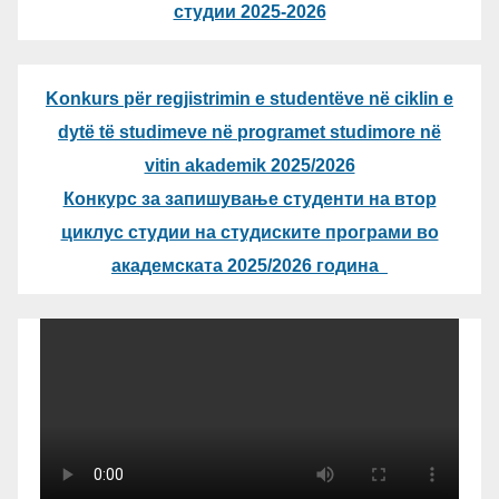
студии 2025-2026
Konkurs për regjistrimin e studentëve në ciklin e
dytë të studimeve në programet studimore në
vitin akademik 2025/2026
Конкурс за запишување студенти на втор
циклус студии на студиските програми во
академската 2025/2026 година