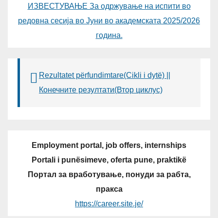
ИЗВЕСТУВАЊЕ За одржување на испити во
редовна сесија во Јуни во академската 2025/2026
година.
Rezultatet përfundimtare(Cikli i dytë) ||
Конечните резултати(Втор циклус)
Employment portal, job offers, internships
Portali i punësimeve, oferta pune, praktikë
Портал за вработување, понуди за рабта,
пракса
https://career.site.je/