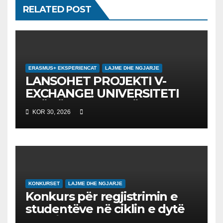
RELATED POST
ERASMUS+ EKSPERIENCAT
LAJME DHE NGJARJE
LANSOHET PROJEKTI V-
EXCHANGE! UNIVERSITETI
“NËNË TEREZA” NË SHKUP
KOR 30, 2026
UDHËHEQ NISMËN
NDËRKOMBËTARE PËR
EDUKIMIN DIGJITAL DHE
QYTETARINË GLOBALE
KONKURSET
LAJME DHE NGJARJE
Konkurs për regjistrimin e
studentëve në ciklin e dytë
2026/2027 – Конкурс за