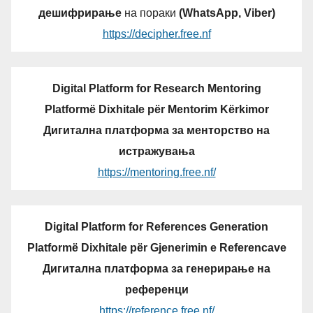
дешифрирање
на пораки
(WhatsApp, Viber)
https://decipher.free.nf
Digital Platform for Research Mentoring
Platformë Dixhitale për Mentorim Kërkimor
Дигитална платформа за менторство на
истражувања
https://mentoring.free.nf/
Digital Platform for References Generation
Platformë Dixhitale për Gjenerimin e Referencave
Дигитална платформа за генерирање на
референци
https://reference.free.nf/