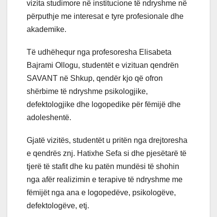
vizita studimore në institucione të ndryshme në
përputhje me interesat e tyre profesionale dhe
akademike.
Të udhëhequr nga profesoresha Elisabeta
Bajrami Ollogu, studentët e vizituan qendrën
SAVANT në Shkup, qendër kjo që ofron
shërbime të ndryshme psikologjike,
defektologjike dhe logopedike për fëmijë dhe
adoleshentë.
Gjatë vizitës, studentët u pritën nga drejtoresha
e qendrës znj. Hatixhe Sefa si dhe pjesëtarë të
tjerë të stafit dhe ku patën mundësi të shohin
nga afër realizimin e terapive të ndryshme me
fëmijët nga ana e logopedëve, psikologëve,
defektologëve, etj.