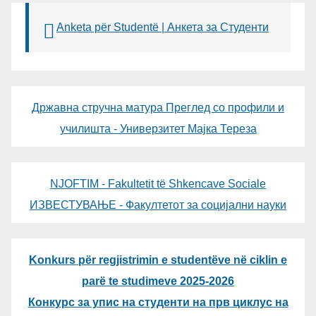
Anketa për Studentë | Анкета за Студенти
Државна стручна матура Преглед со профили и
училишта - Универзитет Мајка Тереза
NJOFTIM - Fakultetit të Shkencave Sociale
ИЗВЕСТУВАЊЕ - Факултетот за социјални науки
Konkurs për regjistrimin e studentëve në ciklin e
parë te studimeve 2025-2026
Конкурс за упис на студенти на прв циклус на