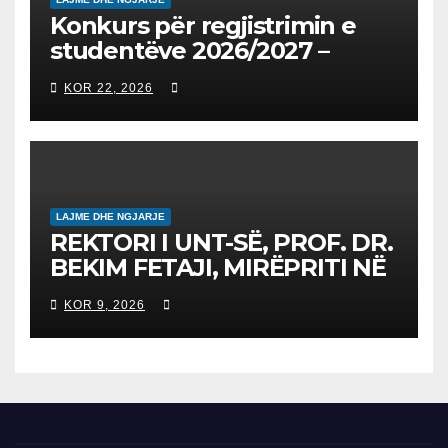
Konkurs për regjistrimin e
studentëve 2026/2027 –
Конкурс за запишување на
KOR 22, 2026
студенти за 2026/2027
LAJME DHE NGJARJE
REKTORI I UNT-SË, PROF. DR.
BEKIM FETAJI, MIRËPRITI NË
TAKIM ZYRTAR DREJTORIN E
KOR 9, 2026
SH.A MEPSO, DR. BURIM
LATIFIN