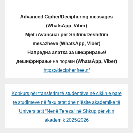
Advanced Cipher/Deciphering messages
(WhatsApp, Viber)
Mjet i Avancuar për Shifrim/Deshifrim
mesazheve (WhatsApp, Viber)
Напредна алатка за шифрирање/
дешифрирање
на пораки
(WhatsApp, Viber)
https://decipher.free.nf
Konkurs për transferim të studentëve në ciklin e parë
të studimeve në fakultetet dhe njësitë akademike të
Universitetit “Nënë Tereza“ në Shkup për vitin
akademik 2025/2026