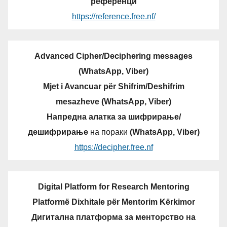
референци
https://reference.free.nf/
Advanced Cipher/Deciphering messages
(WhatsApp, Viber)
Mjet i Avancuar për Shifrim/Deshifrim
mesazheve (WhatsApp, Viber)
Напредна алатка за шифрирање/
дешифрирање
на пораки
(WhatsApp, Viber)
https://decipher.free.nf
Digital Platform for Research Mentoring
Platformë Dixhitale për Mentorim Kërkimor
Дигитална платформа за менторство на