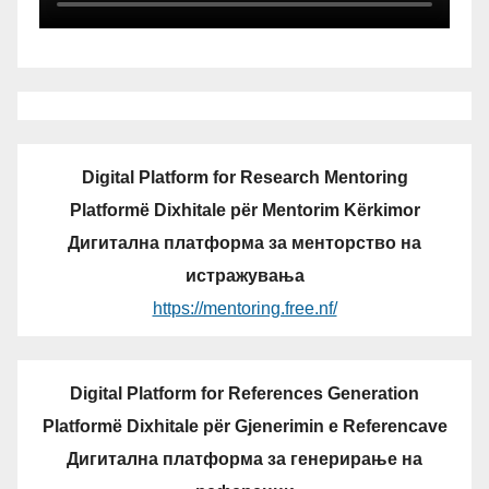
Digital Platform for Research Mentoring
Platformë Dixhitale për Mentorim Kërkimor
Дигитална платформа за менторство на
истражувања
https://mentoring.free.nf/
Digital Platform for References Generation
Platformë Dixhitale për Gjenerimin e Referencave
Дигитална платформа за генерирање на