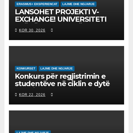
ERASMUS+ EKSPERIENCAT
LAJME DHE NGJARJE
LANSOHET PROJEKTI V-
EXCHANGE! UNIVERSITETI
“NËNË TEREZA” NË SHKUP
KOR 30, 2026
UDHËHEQ NISMËN
NDËRKOMBËTARE PËR
EDUKIMIN DIGJITAL DHE
QYTETARINË GLOBALE
KONKURSET
LAJME DHE NGJARJE
Konkurs për regjistrimin e
studentëve në ciklin e dytë
2026/2027 – Конкурс за
KOR 22, 2026
запишување на студенти
на втор циклус студии за
2026/2027
LAJME DHE NGJARJE