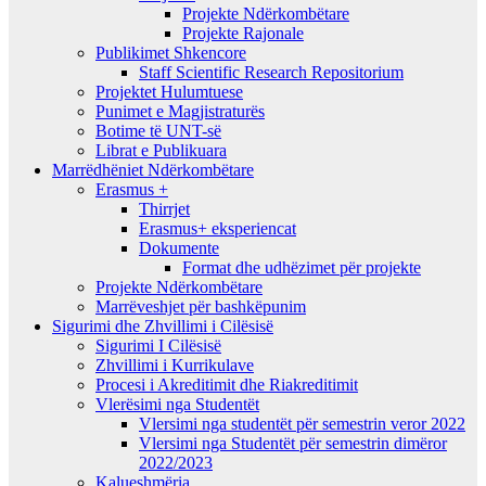
Projekte Ndërkombëtare
Projekte Rajonale
Publikimet Shkencore
Staff Scientific Research Repositorium
Projektet Hulumtuese
Punimet e Magjistraturës
Botime të UNT-së
Librat e Publikuara
Marrëdhëniet Ndërkombëtare
Erasmus +
Thirrjet
Erasmus+ eksperiencat
Dokumente
Format dhe udhëzimet për projekte
Projekte Ndërkombëtare
Marrëveshjet për bashkëpunim
Sigurimi dhe Zhvillimi i Cilësisë
Sigurimi I Cilësisë
Zhvillimi i Kurrikulave
Procesi i Akreditimit dhe Riakreditimit
Vlerësimi nga Studentët
Vlersimi nga studentët për semestrin veror 2022
Vlersimi nga Studentët për semestrin dimëror
2022/2023
Kalueshmëria