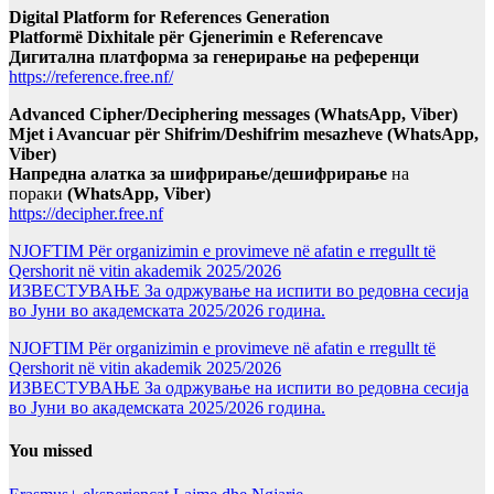
Digital Platform for References Generation
Platformë Dixhitale për Gjenerimin e Referencave
Дигитална платформа за генерирање на референци
https://reference.free.nf/
Advanced Cipher/Deciphering messages (WhatsApp, Viber)
Mjet i Avancuar për Shifrim/Deshifrim mesazheve (WhatsApp,
Viber)
Напредна алатка за шифрирање/дешифрирање
на
пораки
(WhatsApp, Viber)
https://decipher.free.nf
NJOFTIM Për organizimin e provimeve në afatin e rregullt të
Qershorit në vitin akademik 2025/2026
ИЗВЕСТУВАЊЕ За одржување на испити во редовна сесија
во Јуни во академската 2025/2026 година.
NJOFTIM Për organizimin e provimeve në afatin e rregullt të
Qershorit në vitin akademik 2025/2026
ИЗВЕСТУВАЊЕ За одржување на испити во редовна сесија
во Јуни во академската 2025/2026 година.
You missed