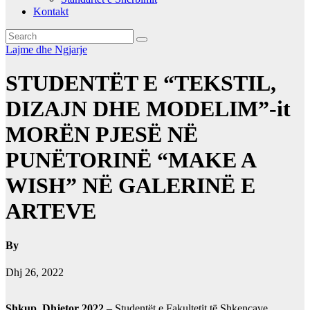
Kontakt
Lajme dhe Ngjarje
STUDENTËT E “TEKSTIL,
DIZAJN DHE MODELIM”-it
MORËN PJESË NË
PUNËTORINË “MAKE A
WISH” NË GALERINË E
ARTEVE
By
Dhj 26, 2022
Shkup, Dhjetor 2022
– Studentët e Fakultetit të Shkencave