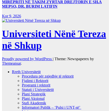
MIRËPRITI NË TAKIM ZYRTAR DREJTORIN E SH.A
MEPSO, DR. BURIM LATIFIN
Kor 9, 2026
Universiteti Nënë Tereza
në Shkup
Proudly powered by WordPress
|
Theme: Newspaperex by
Themeansar
.
Rreth Universitetit
Procedura për zgjedhje të rektorit
Fjalimi i Rektorit
Programi i rektorit
Statuti i Universitetit
Plani Strategjik
Plani Aksional
Stafi Akademik
Informatori Publik – ‘Pulsi i UNT-së’