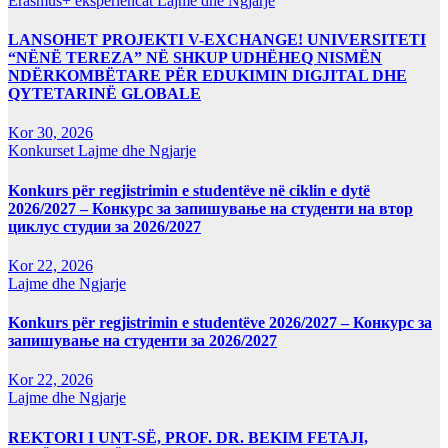
Erasmus+ eksperiencat
Lajme dhe Ngjarje
LANSOHET PROJEKTI V-EXCHANGE! UNIVERSITETI
“NËNË TEREZA” NË SHKUP UDHËHEQ NISMËN
NDËRKOMBËTARE PËR EDUKIMIN DIGJITAL DHE
QYTETARINË GLOBALE
Kor 30, 2026
Konkurset
Lajme dhe Ngjarje
Konkurs për regjistrimin e studentëve në ciklin e dytë
2026/2027 – Конкурс за запишување на студенти на втор
циклус студии за 2026/2027
Kor 22, 2026
Lajme dhe Ngjarje
Konkurs për regjistrimin e studentëve 2026/2027 – Конкурс за
запишување на студенти за 2026/2027
Kor 22, 2026
Lajme dhe Ngjarje
REKTORI I UNT-SË, PROF. DR. BEKIM FETAJI,