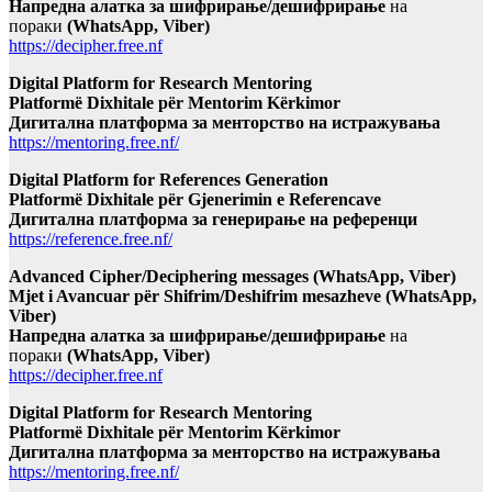
Напредна алатка за шифрирање/дешифрирање
на
пораки
(WhatsApp, Viber)
https://decipher.free.nf
Digital Platform for Research Mentoring
Platformë Dixhitale për Mentorim Kërkimor
Дигитална платформа за менторство на истражувања
https://mentoring.free.nf/
Digital Platform for References Generation
Platformë Dixhitale për Gjenerimin e Referencave
Дигитална платформа за генерирање на референци
https://reference.free.nf/
Advanced Cipher/Deciphering messages (WhatsApp, Viber)
Mjet i Avancuar për Shifrim/Deshifrim mesazheve (WhatsApp,
Viber)
Напредна алатка за шифрирање/дешифрирање
на
пораки
(WhatsApp, Viber)
https://decipher.free.nf
Digital Platform for Research Mentoring
Platformë Dixhitale për Mentorim Kërkimor
Дигитална платформа за менторство на истражувања
https://mentoring.free.nf/