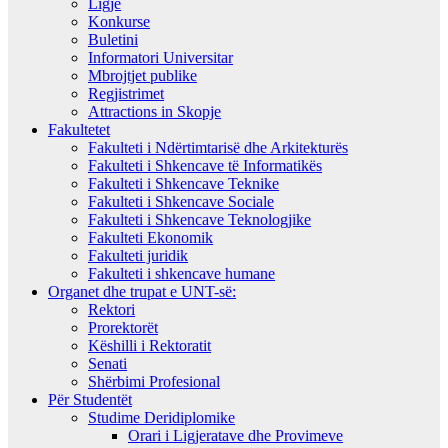
Ligje
Konkurse
Buletini
Informatori Universitar
Mbrojtjet publike
Regjistrimet
Attractions in Skopje
Fakultetet
Fakulteti i Ndërtimtarisë dhe Arkitekturës
Fakulteti i Shkencave të Informatikës
Fakulteti i Shkencave Teknike
Fakulteti i Shkencave Sociale
Fakulteti i Shkencave Teknologjike
Fakulteti Ekonomik
Fakulteti juridik
Fakulteti i shkencave humane
Organet dhe trupat e UNT-së:
Rektori
Prorektorët
Këshilli i Rektoratit
Senati
Shërbimi Profesional
Për Studentët
Studime Deridiplomike
Orari i Ligjeratave dhe Provimeve