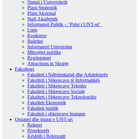
Statuti i Universitetit
Plani Strategjik
Plani Aksional
Stafi Akademik
Informatori Publik – ‘Pulsi i UNT-së’
Ligje
Konkurse
Buletini
Informatori Universitar
Mbrojtjet publike
Regjistrimet
Attractions in Skopje
Fakultetet
Fakulteti i Ndërtimtarisë dhe Arkitekturës
Fakulteti i Shkencave të Informatikës
Fakulteti i Shkencave Teknike
Fakulteti i Shkencave Sociale
Fakulteti i Shkencave Teknologjike
Fakulteti Ekonomik
Fakulteti juridik
Fakulteti i shkencave humane
Organet dhe trupat e UNT-së:
Rektori
Prorektorët
Këshilli i Rektoratit