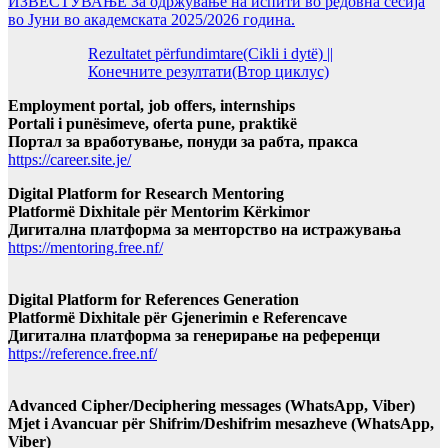
ИЗВЕСТУВАЊЕ За одржување на испити во редовна сесија
во Јуни во академската 2025/2026 година.
Rezultatet përfundimtare(Cikli i dytë) ||
Конечните резултати(Втор циклус)
Employment portal, job offers, internships
Portali i punësimeve, oferta pune, praktikë
Портал за вработување, понуди за рабта, пракса
https://career.site.je/
Digital Platform for Research Mentoring
Platformë Dixhitale për Mentorim Kërkimor
Дигитална платформа за менторство на истражувања
https://mentoring.free.nf/
Digital Platform for References Generation
Platformë Dixhitale për Gjenerimin e Referencave
Дигитална платформа за генерирање на референци
https://reference.free.nf/
Advanced Cipher/Deciphering messages (WhatsApp, Viber)
Mjet i Avancuar për Shifrim/Deshifrim mesazheve (WhatsApp,
Viber)