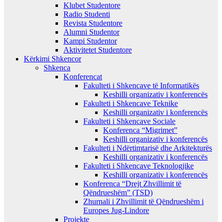
Klubet Studentore
Radio Studenti
Revista Studentore
Alumni Studentor
Kampi Studentor
Aktivitetet Studentore
Kërkimi Shkencor
Shkenca
Konferencat
Fakulteti i Shkencave të Informatikës
Keshilli organizativ i konferencës
Fakulteti i Shkencave Teknike
Keshilli organizativ i konferencës
Fakulteti i Shkencave Sociale
Konferenca “Migrimet”
Keshilli organizativ i konferencës
Fakulteti i Ndërtimtarisë dhe Arkitekturës
Keshilli organizativ i konferencës
Fakulteti i Shkencave Teknologjike
Keshilli organizativ i konferencës
Konferenca “Drejt Zhvillimit të
Qëndrueshëm” (TSD)
Zhurnali i Zhvillimit të Qëndrueshëm i
Europes Jug-Lindore
Projekte