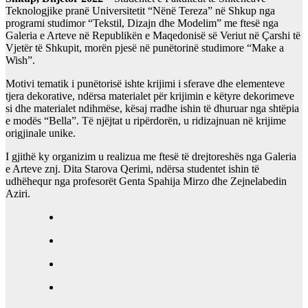
Teknologjike pranë Universitetit “Nënë Tereza” në Shkup nga
programi studimor “Tekstil, Dizajn dhe Modelim” me ftesë nga
Galeria e Arteve në Republikën e Maqedonisë së Veriut në Çarshi të
Vjetër të Shkupit, morën pjesë në punëtorinë studimore “Make a
Wish”.
Motivi tematik i punëtorisë ishte krijimi i sferave dhe elementeve
tjera dekorative, ndërsa materialet për krijimin e këtyre dekorimeve
si dhe materialet ndihmëse, kësaj rradhe ishin të dhuruar nga shtëpia
e modës “Bella”. Të njëjtat u ripërdorën, u ridizajnuan në krijime
origjinale unike.
I gjithë ky organizim u realizua me ftesë të drejtoreshës nga Galeria
e Arteve znj. Dita Starova Qerimi, ndërsa studentet ishin të
udhëhequr nga profesorët Genta Spahija Mirzo dhe Zejnelabedin
Aziri.