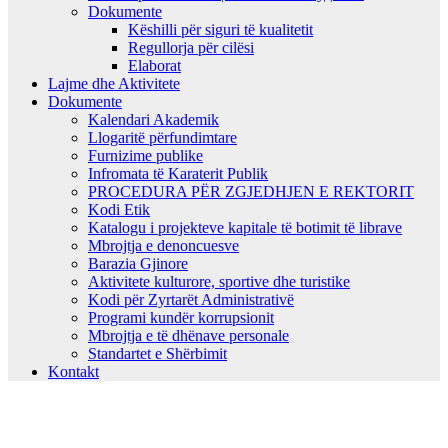
Dokumente
Këshilli për siguri të kualitetit
Regullorja për cilësi
Elaborat
Lajme dhe Aktivitete
Dokumente
Kalendari Akademik
Llogaritë përfundimtare
Furnizime publike
Infromata të Karaterit Publik
PROCEDURA PËR ZGJEDHJEN E REKTORIT
Kodi Etik
Katalogu i projekteve kapitale të botimit të librave
Mbrojtja e denoncuesve
Barazia Gjinore
Aktivitete kulturore, sportive dhe turistike
Kodi për Zyrtarët Administrativë
Programi kundër korrupsionit
Mbrojtja e të dhënave personale
Standartet e Shërbimit
Kontakt