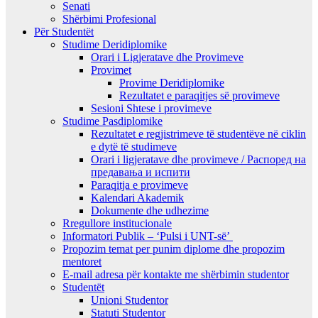
Senati
Shërbimi Profesional
Për Studentët
Studime Deridiplomike
Orari i Ligjeratave dhe Provimeve
Provimet
Provime Deridiplomike
Rezultatet e paraqitjes së provimeve
Sesioni Shtese i provimeve
Studime Pasdiplomike
Rezultatet e regjistrimeve të studentëve në ciklin
e dytë të studimeve
Orari i ligjeratave dhe provimeve / Распоред на
предавањa и испити
Paraqitja e provimeve
Kalendari Akademik
Dokumente dhe udhezime
Rregullore institucionale
Informatori Publik – ‘Pulsi i UNT-së’
Propozim temat per punim diplome dhe propozim
mentoret
E-mail adresa për kontakte me shërbimin studentor
Studentët
Unioni Studentor
Statuti Studentor