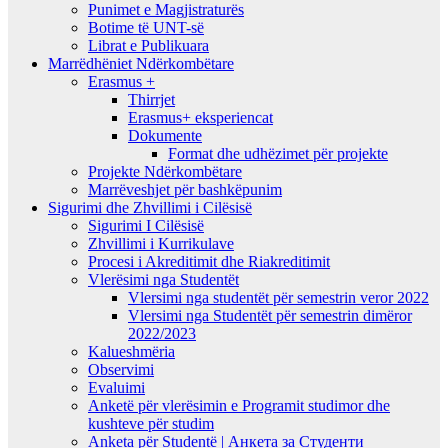
Punimet e Magjistraturës
Botime të UNT-së
Librat e Publikuara
Marrëdhëniet Ndërkombëtare
Erasmus +
Thirrjet
Erasmus+ eksperiencat
Dokumente
Format dhe udhëzimet për projekte
Projekte Ndërkombëtare
Marrëveshjet për bashkëpunim
Sigurimi dhe Zhvillimi i Cilësisë
Sigurimi I Cilësisë
Zhvillimi i Kurrikulave
Procesi i Akreditimit dhe Riakreditimit
Vlerësimi nga Studentët
Vlersimi nga studentët për semestrin veror 2022
Vlersimi nga Studentët për semestrin dimëror
2022/2023
Kalueshmëria
Observimi
Evaluimi
Anketë për vlerësimin e Programit studimor dhe
kushteve për studim
Anketa për Studentë | Анкета за Студенти