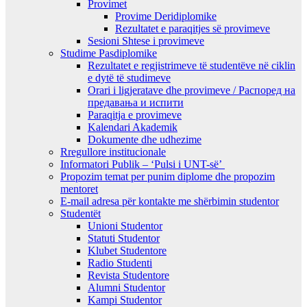
Provimet
Provime Deridiplomike
Rezultatet e paraqitjes së provimeve
Sesioni Shtese i provimeve
Studime Pasdiplomike
Rezultatet e regjistrimeve të studentëve në ciklin
e dytë të studimeve
Orari i ligjeratave dhe provimeve / Распоред на
предавањa и испити
Paraqitja e provimeve
Kalendari Akademik
Dokumente dhe udhezime
Rregullore institucionale
Informatori Publik – ‘Pulsi i UNT-së’
Propozim temat per punim diplome dhe propozim
mentoret
E-mail adresa për kontakte me shërbimin studentor
Studentët
Unioni Studentor
Statuti Studentor
Klubet Studentore
Radio Studenti
Revista Studentore
Alumni Studentor
Kampi Studentor