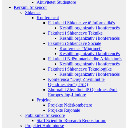
Aktivitetet Studentore
Kërkimi Shkencor
Shkenca
Konferencat
Fakulteti i Shkencave të Informatikës
Keshilli organizativ i konferencës
Fakulteti i Shkencave Teknike
Keshilli organizativ i konferencës
Fakulteti i Shkencave Sociale
Konferenca “Migrimet”
Keshilli organizativ i konferencës
Fakulteti i Ndërtimtarisë dhe Arkitekturës
Keshilli organizativ i konferencës
Fakulteti i Shkencave Teknologjike
Keshilli organizativ i konferencës
Konferenca “Drejt Zhvillimit të
Qëndrueshëm” (TSD)
Zhurnali i Zhvillimit të Qëndrueshëm i
Europes Jug-Lindore
Projekte
Projekte Ndërkombëtare
Projekte Rajonale
Publikimet Shkencore
Staff Scientific Research Repositorium
Projektet Hulumtuese