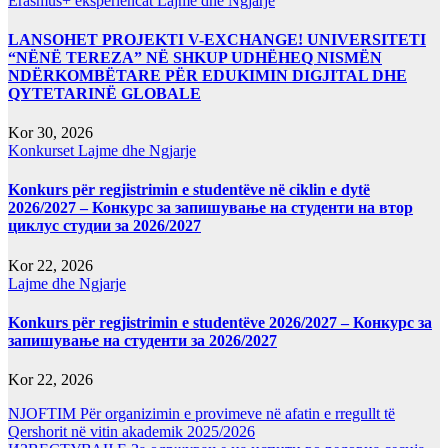
Erasmus+ eksperiencat
Lajme dhe Ngjarje
LANSOHET PROJEKTI V-EXCHANGE! UNIVERSITETI
“NËNË TEREZA” NË SHKUP UDHËHEQ NISMËN
NDËRKOMBËTARE PËR EDUKIMIN DIGJITAL DHE
QYTETARINË GLOBALE
Kor 30, 2026
Konkurset
Lajme dhe Ngjarje
Konkurs për regjistrimin e studentëve në ciklin e dytë
2026/2027 – Конкурс за запишување на студенти на втор
циклус студии за 2026/2027
Kor 22, 2026
Lajme dhe Ngjarje
Konkurs për regjistrimin e studentëve 2026/2027 – Конкурс за
запишување на студенти за 2026/2027
Kor 22, 2026
NJOFTIM Për organizimin e provimeve në afatin e rregullt të
Qershorit në vitin akademik 2025/2026