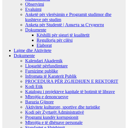
Observimi
Evaluimi
Anketë për vlerësimin e Programit studimor dhe
kushteve për studim
Anketa për Studentë | Анкета за Студенти
Dokumente
Këshilli për siguri të kualitetit
Regullorja për cilësi
Elaborat
Lajme dhe Aktivitete
Dokumente
Kalendari Akademik
Llogaritë përfundimtare
Furnizime publike
Infromata të Karaterit Publik
PROCEDURA PËR ZGJEDHJEN E REKTORIT
Kodi Etik
Katalogu i projekteve kapitale të botimit të librave
Mbrojtja e denoncuesve
Barazia Gjinore
Aktivitete kulturore, sportive dhe turistike
Kodi për Zyrtarët Administrativë
Programi kundër korrupsionit
Mbrojtja e të dhënave personale
Standartet e Shërbimit