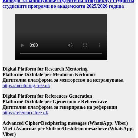
Конкурс за запишување студенти на втор циклус студии на
студиските програми во академската 2025/2026 година
Digital Platform for Research Mentoring
Platformë Dixhitale për Mentorim Kërkimor
Дигитална платформа за менторство на истражувања
https://mentoring.free.nf/
Digital Platform for References Generation
Platformë Dixhitale për Gjenerimin e Referencave
Дигитална платформа за генерирање на референци
https://reference.free.nf/
Advanced Cipher/Deciphering messages (WhatsApp, Viber)
Mjet i Avancuar për Shifrim/Deshifrim mesazheve (WhatsApp,
Viber)