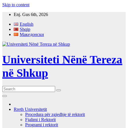
Skip to content
Enj. Gus 6th, 2026
English
Shqip
Македонски
Universiteti Nënë Tereza
në Shkup
Rreth Universitetit
Procedura për zgjedhje të rektorit
Fjalimi i Rektorit
Programi i rektorit