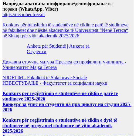
Напредна алатка за шифрирање/дешифрирање
на
пораки
(WhatsApp, Viber)
https://decipher.free.nf
Konkurs për transferim të studentëve në ciklin e parë të studimeve
në fakultetet dhe njësitë akademike të Universitetit “Nënë Tereza“
në Shkup për vitin akademik 2025/2026
Anketa për Studentë | Анкета за
Студенти
Државна стручна матура Преглед со профили и училишта -
Универзитет Мајка Тереза
NJOFTIM - Fakultetit të Shkencave Sociale
ИЗВЕСТУВАЊЕ - Факултетот за социјални науки
Konkurs për regjistrimin e studentëve në ciklin e parë te
studimeve 2025-2026
Конкурс за упис на студенти на прв циклус на студии 2025-
2026
Konkurs për regjistrimin e studentëve në ciklin e dytë të
studimeve në programet studimore në vitin akademik
2025/2026