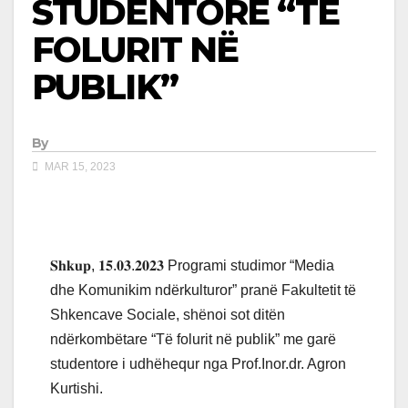
STUDENTORE “TË
FOLURIT NË
PUBLIK”
By
MAR 15, 2023
𝐒𝐡𝐤𝐮𝐩, 𝟏𝟓.𝟎𝟑.𝟐𝟎𝟐𝟑 Programi studimor “Media
dhe Komunikim ndërkulturor” pranë Fakultetit të
Shkencave Sociale, shënoi sot ditën
ndërkombëtare “Të folurit në publik” me garë
studentore i udhëhequr nga Prof.Inor.dr. Agron
Kurtishi.