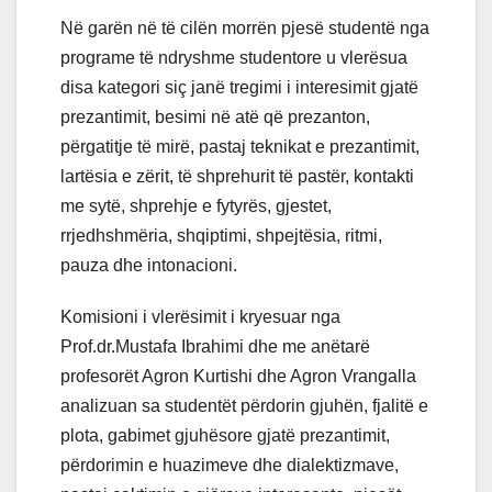
Në garën në të cilën morrën pjesë studentë nga
programe të ndryshme studentore u vlerësua
disa kategori siç janë tregimi i interesimit gjatë
prezantimit, besimi në atë që prezanton,
përgatitje të mirë, pastaj teknikat e prezantimit,
lartësia e zërit, të shprehurit të pastër, kontakti
me sytë, shprehje e fytyrës, gjestet,
rrjedhshmëria, shqiptimi, shpejtësia, ritmi,
pauza dhe intonacioni.
Komisioni i vlerësimit i kryesuar nga
Prof.dr.Mustafa Ibrahimi dhe me anëtarë
profesorët Agron Kurtishi dhe Agron Vrangalla
analizuan sa studentët përdorin gjuhën, fjalitë e
plota, gabimet gjuhësore gjatë prezantimit,
përdorimin e huazimeve dhe dialektizmave,