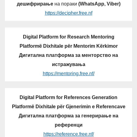
дешифрирање
на пораки
(WhatsApp, Viber)
https://decipher.free.nf
Digital Platform for Research Mentoring
Platformë Dixhitale për Mentorim Kërkimor
Дигитална платформа за менторство на
истражувања
https://mentoring.free.nf/
Digital Platform for References Generation
Platformë Dixhitale për Gjenerimin e Referencave
Дигитална платформа за генерирање на
референци
https://reference.free.nf/