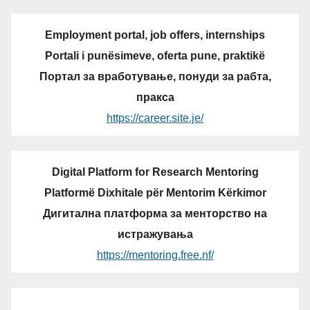
Employment portal, job offers, internships
Portali i punësimeve, oferta pune, praktikë
Портал за вработување, понуди за рабта,
пракса
https://career.site.je/
Digital Platform for Research Mentoring
Platformë Dixhitale për Mentorim Kërkimor
Дигитална платформа за менторство на
истражувања
https://mentoring.free.nf/