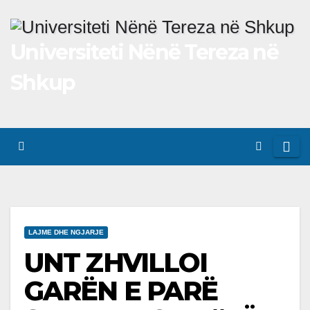
Skip
to
Universiteti Nënë Tereza në
content
Shkup
LAJME DHE NGJARJE
UNT ZHVILLOI
GARËN E PARË