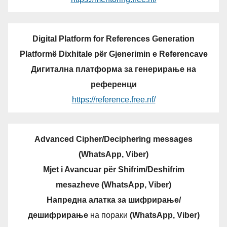
Digital Platform for References Generation
Platformë Dixhitale për Gjenerimin e Referencave
Дигитална платформа за генерирање на
референци
https://reference.free.nf/
Advanced Cipher/Deciphering messages
(WhatsApp, Viber)
Mjet i Avancuar për Shifrim/Deshifrim
mesazheve (WhatsApp, Viber)
Напредна алатка за шифрирање/
дешифрирање
на пораки
(WhatsApp, Viber)