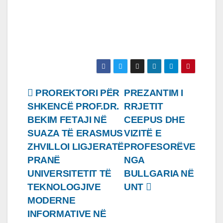
Lëvizje
PROREKTORI PËR
PREZANTIM I
SHKENCË PROF.DR.
RRJETIT
te
BEKIM FETAJI NË
CEEPUS DHE
postimet
SUAZA TË ERASMUS
VIZITË E
ZHVILLOI LIGJERATË
PROFESORËVE
PRANË
NGA
UNIVERSITETIT TË
BULLGARIA NË
TEKNOLOGJIVE
UNT
MODERNE
INFORMATIVE NË