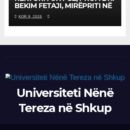
BEKIM FETAJI, MIRËPRITI NË
TAKIM ZYRTAR DREJTORIN E
KOR 9, 2026
SH.A MEPSO, DR. BURIM
LATIFIN
Universiteti Nënë
Tereza në Shkup