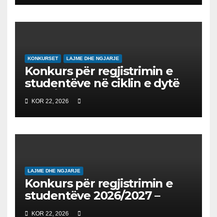
NDËRKOMBËTARE PËR
EDUKIMIN DIGJITAL DHE
QYTETARINË GLOBALE
KONKURSET
LAJME DHE NGJARJE
Konkurs për regjistrimin e
studentëve në ciklin e dytë
2026/2027 – Конкурс за
KOR 22, 2026
запишување на студенти
на втор циклус студии за
2026/2027
LAJME DHE NGJARJE
Konkurs për regjistrimin e
studentëve 2026/2027 –
Конкурс за запишување на
KOR 22, 2026