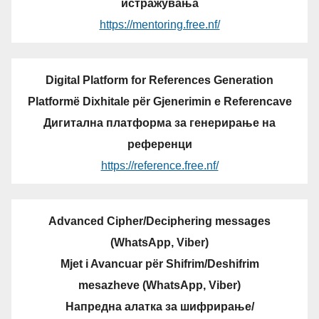
истражувања
https://mentoring.free.nf/
Digital Platform for References Generation
Platformë Dixhitale për Gjenerimin e Referencave
Дигитална платформа за генерирање на
референци
https://reference.free.nf/
Advanced Cipher/Deciphering messages
(WhatsApp, Viber)
Mjet i Avancuar për Shifrim/Deshifrim
mesazheve (WhatsApp, Viber)
Напредна алатка за шифрирање/