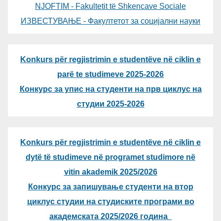
NJOFTIM - Fakultetit të Shkencave Sociale
ИЗВЕСТУВАЊЕ - Факултетот за социјални науки
Konkurs për regjistrimin e studentëve në ciklin e
parë te studimeve 2025-2026
Конкурс за упис на студенти на прв циклус на
студии 2025-2026
Konkurs për regjistrimin e studentëve në ciklin e
dytë të studimeve në programet studimore në
vitin akademik 2025/2026
Конкурс за запишување студенти на втор
циклус студии на студиските програми во
академската 2025/2026 година