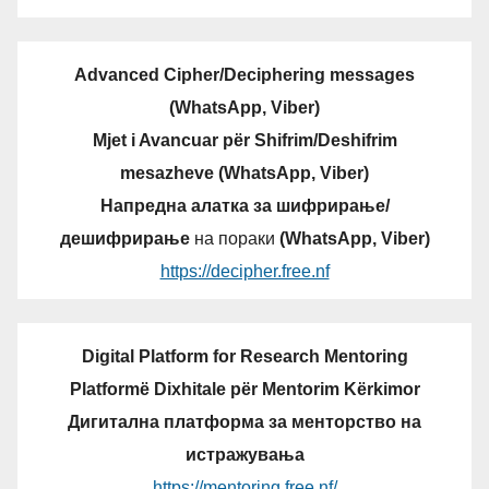
Advanced Cipher/Deciphering messages
(WhatsApp, Viber)
Mjet i Avancuar për Shifrim/Deshifrim
mesazheve (WhatsApp, Viber)
Напредна алатка за шифрирање/
дешифрирање
на пораки
(WhatsApp, Viber)
https://decipher.free.nf
Digital Platform for Research Mentoring
Platformë Dixhitale për Mentorim Kërkimor
Дигитална платформа за менторство на
истражувања
https://mentoring.free.nf/