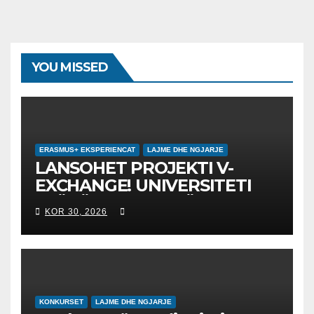
YOU MISSED
ERASMUS+ EKSPERIENCAT
LAJME DHE NGJARJE
LANSOHET PROJEKTI V-
EXCHANGE! UNIVERSITETI
“NËNË TEREZA” NË SHKUP
KOR 30, 2026
UDHËHEQ NISMËN
NDËRKOMBËTARE PËR
EDUKIMIN DIGJITAL DHE
QYTETARINË GLOBALE
KONKURSET
LAJME DHE NGJARJE