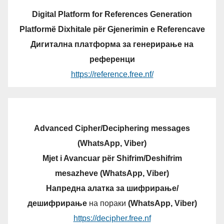
Digital Platform for References Generation
Platformë Dixhitale për Gjenerimin e Referencave
Дигитална платформа за генерирање на
референци
https://reference.free.nf/
Advanced Cipher/Deciphering messages
(WhatsApp, Viber)
Mjet i Avancuar për Shifrim/Deshifrim
mesazheve (WhatsApp, Viber)
Напредна алатка за шифрирање/
дешифрирање
на пораки
(WhatsApp, Viber)
https://decipher.free.nf