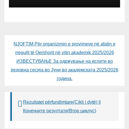
студенти за 2026/2027
NJOFTIM Për organizimin e provimeve në afatin e
rregullt të Qershorit në vitin akademik 2025/2026
ИЗВЕСТУВАЊЕ За одржување на испити во
редовна сесија во Јуни во академската 2025/2026
година.
Rezultatet përfundimtare(Cikli i dytë) ||
Конечните резултати(Втор циклус)