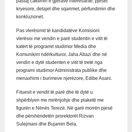
pastaj caktimin e gjërave interesante, pjesët
kryesore, detajet dhe sqarimet, përfundimin dhe
konkluzionet.
Pas vlerësimit të kandidatëve Komisioni
vlerësoi me vendin e parë studentin e vitit të
katërt të programit studimor Media dhe
Komunikim ndërkulturor, Jaha Abazi dhe në
vendin e dytë studenten e vitit të tretë nga
programi studimor Administrata publike dhe
menaxhimi i burimeve njerëzore, Edibe Asani.
Fituesit e vendit të parë dhe të dytë u
shpërblyen me mirënjohje dhe plaketë me
figurën e Nënës Terezë. Në garë morrën pjesë
dhe përshëndetën prorektorët Rizvan
Sulejmani dhe Bujamin Bela.