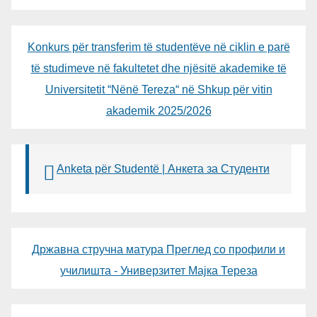
Konkurs për transferim të studentëve në ciklin e parë
të studimeve në fakultetet dhe njësitë akademike të
Universitetit “Nënë Tereza“ në Shkup për vitin
akademik 2025/2026
Anketa për Studentë | Анкета за Студенти
Државна стручна матура Преглед со профили и
училишта - Универзитет Мајка Тереза