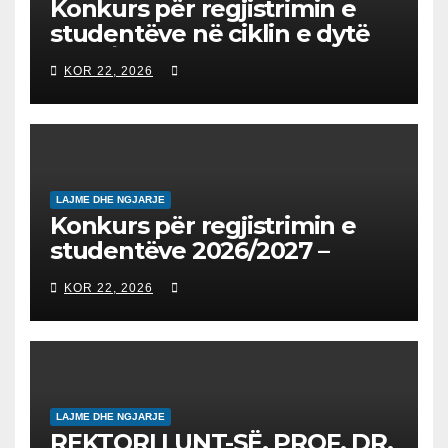
Konkurs për regjistrimin e
studentëve në ciklin e dytë
2026/2027 – Конкурс за
KOR 22, 2026
запишување на студенти
на втор циклус студии за
2026/2027
LAJME DHE NGJARJE
Konkurs për regjistrimin e
studentëve 2026/2027 –
Конкурс за запишување на
KOR 22, 2026
студенти за 2026/2027
LAJME DHE NGJARJE
REKTORI I UNT-SË, PROF. DR.