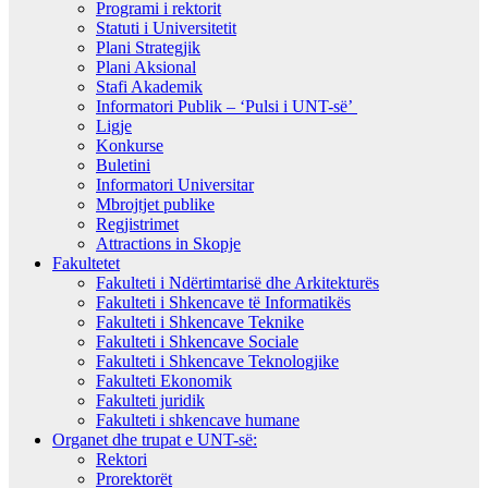
Programi i rektorit
Statuti i Universitetit
Plani Strategjik
Plani Aksional
Stafi Akademik
Informatori Publik – ‘Pulsi i UNT-së’
Ligje
Konkurse
Buletini
Informatori Universitar
Mbrojtjet publike
Regjistrimet
Attractions in Skopje
Fakultetet
Fakulteti i Ndërtimtarisë dhe Arkitekturës
Fakulteti i Shkencave të Informatikës
Fakulteti i Shkencave Teknike
Fakulteti i Shkencave Sociale
Fakulteti i Shkencave Teknologjike
Fakulteti Ekonomik
Fakulteti juridik
Fakulteti i shkencave humane
Organet dhe trupat e UNT-së:
Rektori
Prorektorët