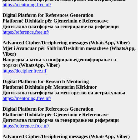
https://mentoring.free.nf/
Digital Platform for References Generation
Platformë Dixhitale për Gjenerimin e Referencave
Дигитална платформа за генерирање на референци
https://reference.free.nf/
Advanced Cipher/Deciphering messages (WhatsApp, Viber)
Mjet i Avancuar për Shifrim/Deshifrim mesazheve (WhatsApp,
Viber)
Напредна алатка за шифрирање/дешифрирање
на
пораки
(WhatsApp, Viber)
https://decipher.free.nf
Digital Platform for Research Mentoring
Platformë Dixhitale për Mentorim Kërkimor
Дигитална платформа за менторство на истражувања
https://mentoring.free.nf/
Digital Platform for References Generation
Platformë Dixhitale për Gjenerimin e Referencave
Дигитална платформа за генерирање на референци
https://reference.free.nf/
Advanced Cipher/Deciphering messages (WhatsApp, Viber)