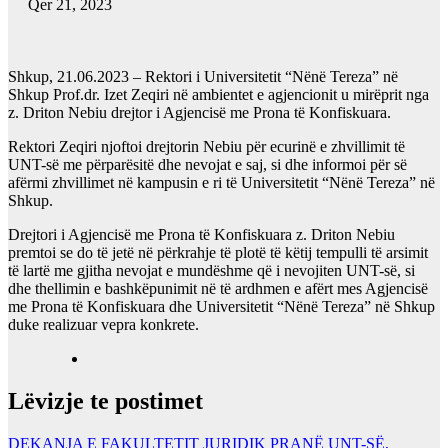
Qer 21, 2023
Shkup, 21.06.2023 – Rektori i Universitetit “Nënë Tereza” në
Shkup Prof.dr. Izet Zeqiri në ambientet e agjencionit u mirëprit nga
z. Driton Nebiu drejtor i Agjencisë me Prona të Konfiskuara.
Rektori Zeqiri njoftoi drejtorin Nebiu për ecurinë e zhvillimit të
UNT-së me përparësitë dhe nevojat e saj, si dhe informoi për së
afërmi zhvillimet në kampusin e ri të Universitetit “Nënë Tereza” në
Shkup.
Drejtori i Agjencisë me Prona të Konfiskuara z. Driton Nebiu
premtoi se do të jetë në përkrahje të plotë të këtij tempulli të arsimit
të lartë me gjitha nevojat e mundëshme që i nevojiten UNT-së, si
dhe thellimin e bashkëpunimit në të ardhmen e afërt mes Agjencisë
me Prona të Konfiskuara dhe Universitetit “Nënë Tereza” në Shkup
duke realizuar vepra konkrete.
Lëvizje te postimet
DEKANJA E FAKULTETIT JURIDIK PRANË UNT-SË,