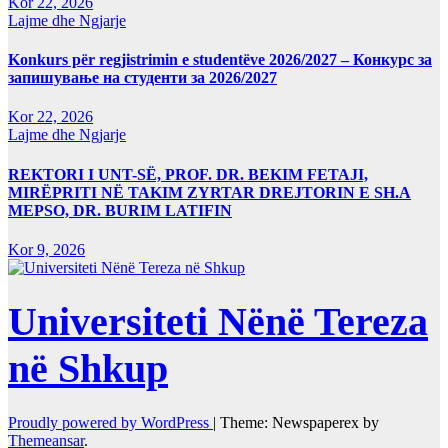
Kor 22, 2026
Lajme dhe Ngjarje
Konkurs për regjistrimin e studentëve 2026/2027 – Конкурс за
запишување на студенти за 2026/2027
Kor 22, 2026
Lajme dhe Ngjarje
REKTORI I UNT-SË, PROF. DR. BEKIM FETAJI,
MIRËPRITI NË TAKIM ZYRTAR DREJTORIN E SH.A
MEPSO, DR. BURIM LATIFIN
Kor 9, 2026
Universiteti Nënë Tereza
në Shkup
Proudly powered by WordPress
|
Theme: Newspaperex by
Themeansar
.