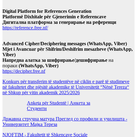
Digital Platform for References Generation
Platformë Dixhitale për Gjenerimin e Referencave
Дигитална платформа за генерирање на референци
https://reference.free.nf/
Advanced Cipher/Deciphering messages (WhatsApp, Viber)
Mjet i Avancuar për Shifrim/Deshifrim mesazheve (WhatsApp,
Viber)
Напредна алатка за шифрирање/дешифрирање
на
пораки
(WhatsApp, Viber)
https://decipher.free.nf
Konkurs për transferim të studentëve në ciklin e parë të studimeve
në fakultetet dhe njësitë akademike të Universitetit “Nënë Tereza“
në Shkup për vitin akademik 2025/2026
Anketa për Studentë | Анкета за
Студенти
Државна стручна матура Преглед со профили и училишта -
Универзитет Мајка Тереза
NJOFTIM - Fakultetit të Shkencave Sociale