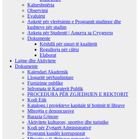
Kalueshmëria
Observimi
Evaluimi
Anketë për vlerësimin e Programit studimor dhe
kushteve për studim
Anketa për Studentë | Анкета за Студенти
Dokumente
Këshilli për siguri të kualitetit
Regullorja për cilësi
Elaborat
Lajme dhe Aktivitete
Dokumente
Kalendari Akademik
Llogaritë përfundimtare
Furnizime publike
Infromata të Karaterit Publik
PROCEDURA PËR ZGJEDHJEN E REKTORIT
Kodi Etik
Katalogu i projekteve kapitale të botimit të librave
Mbrojtja e denoncuesve
Barazia Gjinore
Aktivitete kulturore, sportive dhe turistike
Kodi për Zyrtarët Administrativë
Programi kundër korrupsionit
Mbrojtja e të dhënave personale