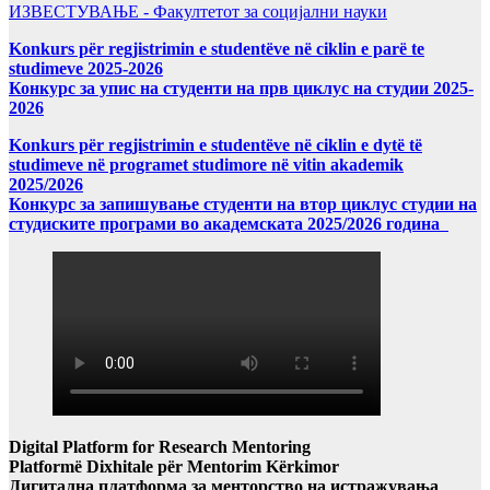
ИЗВЕСТУВАЊЕ - Факултетот за социјални науки
Konkurs për regjistrimin e studentëve në ciklin e parë te
studimeve 2025-2026
Конкурс за упис на студенти на прв циклус на студии 2025-
2026
Konkurs për regjistrimin e studentëve në ciklin e dytë të
studimeve në programet studimore në vitin akademik
2025/2026
Конкурс за запишување студенти на втор циклус студии на
студиските програми во академската 2025/2026 година
Digital Platform for Research Mentoring
Platformë Dixhitale për Mentorim Kërkimor
Дигитална платформа за менторство на истражувања