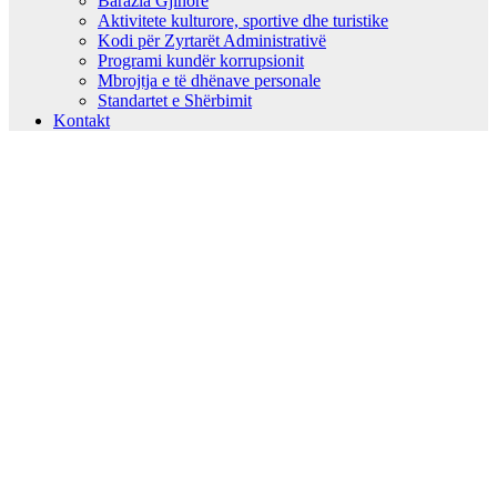
Barazia Gjinore
Aktivitete kulturore, sportive dhe turistike
Kodi për Zyrtarët Administrativë
Programi kundër korrupsionit
Mbrojtja e të dhënave personale
Standartet e Shërbimit
Kontakt