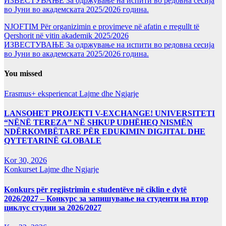
ИЗВЕСТУВАЊЕ За одржување на испити во редовна сесија
во Јуни во академската 2025/2026 година.
NJOFTIM Për organizimin e provimeve në afatin e rregullt të
Qershorit në vitin akademik 2025/2026
ИЗВЕСТУВАЊЕ За одржување на испити во редовна сесија
во Јуни во академската 2025/2026 година.
You missed
Erasmus+ eksperiencat
Lajme dhe Ngjarje
LANSOHET PROJEKTI V-EXCHANGE! UNIVERSITETI
“NËNË TEREZA” NË SHKUP UDHËHEQ NISMËN
NDËRKOMBËTARE PËR EDUKIMIN DIGJITAL DHE
QYTETARINË GLOBALE
Kor 30, 2026
Konkurset
Lajme dhe Ngjarje
Konkurs për regjistrimin e studentëve në ciklin e dytë
2026/2027 – Конкурс за запишување на студенти на втор
циклус студии за 2026/2027