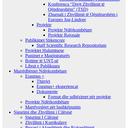
Konferenca “Drejt Zhvillimit të
Qëndrueshëm” (TSD)
Zhurnali i Zhvillimit të Qëndrueshëm i
Europes Jug-Lindore
Projekte
Projekte Ndërkombëtare
Projekte Rajonale
Publikimet Shkencore
Staff Scientific Research Repositorium
Projektet Hulumtuese
Punimet e Magjistraturës
Botime të UNT-së
Librat e Publikuara
Marrëdhëniet Ndërkombëtare
Erasmus +
Thirrjet
Erasmus+ eksperiencat
Dokumente
Format dhe udhëzimet për projekte
Projekte Ndërkombëtare
Marrëveshjet për bashkëpunim
Sigurimi dhe Zhvillimi i Cilësisë
Sigurimi I Cilësisë
Zhvillimi i Kurrikulave
Procesi i Akreditimit dhe Riakreditimit