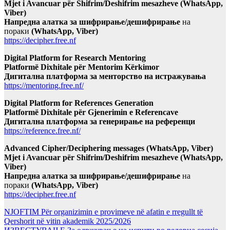
Mjet i Avancuar për Shifrim/Deshifrim mesazheve (WhatsApp,
Viber)
Напредна алатка за шифрирање/дешифрирање
на
пораки
(WhatsApp, Viber)
https://decipher.free.nf
Digital Platform for Research Mentoring
Platformë Dixhitale për Mentorim Kërkimor
Дигитална платформа за менторство на истражувања
https://mentoring.free.nf/
Digital Platform for References Generation
Platformë Dixhitale për Gjenerimin e Referencave
Дигитална платформа за генерирање на референци
https://reference.free.nf/
Advanced Cipher/Deciphering messages (WhatsApp, Viber)
Mjet i Avancuar për Shifrim/Deshifrim mesazheve (WhatsApp,
Viber)
Напредна алатка за шифрирање/дешифрирање
на
пораки
(WhatsApp, Viber)
https://decipher.free.nf
NJOFTIM Për organizimin e provimeve në afatin e rregullt të
Qershorit në vitin akademik 2025/2026