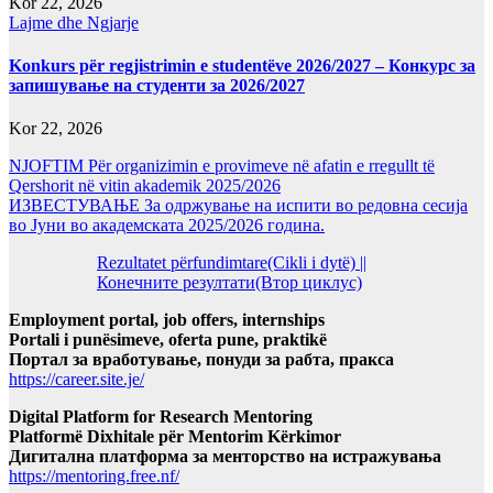
Kor 22, 2026
Lajme dhe Ngjarje
Konkurs për regjistrimin e studentëve 2026/2027 – Конкурс за
запишување на студенти за 2026/2027
Kor 22, 2026
NJOFTIM Për organizimin e provimeve në afatin e rregullt të
Qershorit në vitin akademik 2025/2026
ИЗВЕСТУВАЊЕ За одржување на испити во редовна сесија
во Јуни во академската 2025/2026 година.
Rezultatet përfundimtare(Cikli i dytë) ||
Конечните резултати(Втор циклус)
Employment portal, job offers, internships
Portali i punësimeve, oferta pune, praktikë
Портал за вработување, понуди за рабта, пракса
https://career.site.je/
Digital Platform for Research Mentoring
Platformë Dixhitale për Mentorim Kërkimor
Дигитална платформа за менторство на истражувања
https://mentoring.free.nf/