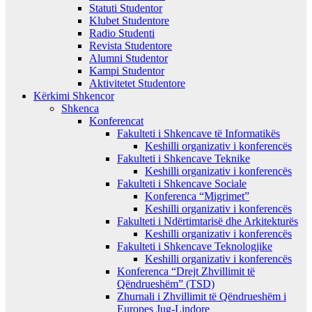
Statuti Studentor
Klubet Studentore
Radio Studenti
Revista Studentore
Alumni Studentor
Kampi Studentor
Aktivitetet Studentore
Kërkimi Shkencor
Shkenca
Konferencat
Fakulteti i Shkencave të Informatikës
Keshilli organizativ i konferencës
Fakulteti i Shkencave Teknike
Keshilli organizativ i konferencës
Fakulteti i Shkencave Sociale
Konferenca “Migrimet”
Keshilli organizativ i konferencës
Fakulteti i Ndërtimtarisë dhe Arkitekturës
Keshilli organizativ i konferencës
Fakulteti i Shkencave Teknologjike
Keshilli organizativ i konferencës
Konferenca “Drejt Zhvillimit të
Qëndrueshëm” (TSD)
Zhurnali i Zhvillimit të Qëndrueshëm i
Europes Jug-Lindore