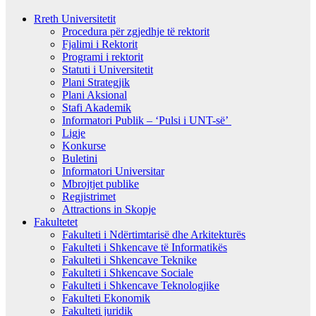
Rreth Universitetit
Procedura për zgjedhje të rektorit
Fjalimi i Rektorit
Programi i rektorit
Statuti i Universitetit
Plani Strategjik
Plani Aksional
Stafi Akademik
Informatori Publik – ‘Pulsi i UNT-së’
Ligje
Konkurse
Buletini
Informatori Universitar
Mbrojtjet publike
Regjistrimet
Attractions in Skopje
Fakultetet
Fakulteti i Ndërtimtarisë dhe Arkitekturës
Fakulteti i Shkencave të Informatikës
Fakulteti i Shkencave Teknike
Fakulteti i Shkencave Sociale
Fakulteti i Shkencave Teknologjike
Fakulteti Ekonomik
Fakulteti juridik