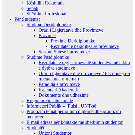
Këshilli i Rektoratit
Senati
Shërbimi Profesional
Për Studentët
Studime Deridiplomike
Orari i Ligjeratave dhe Provimeve
Provimet
Provime Deridiplomike
Rezultatet e paraqitjes së provimeve
Sesioni Shtese i provimeve
Studime Pasdiplomike
Rezultatet e regjistrimeve të studentëve në ciklin
e dytë të studimeve
Orari i ligjeratave dhe provimeve / Распоред на
предавањa и испити
Paraqitja e provimeve
Kalendari Akademik
Dokumente dhe udhezime
Rregullore institucionale
Informatori Publik – ‘Pulsi i UNT-së’
Propozim temat per punim diplome dhe propozim
mentoret
E-mail adresa për kontakte me shërbimin studentor
Studentët
Unioni Studentor