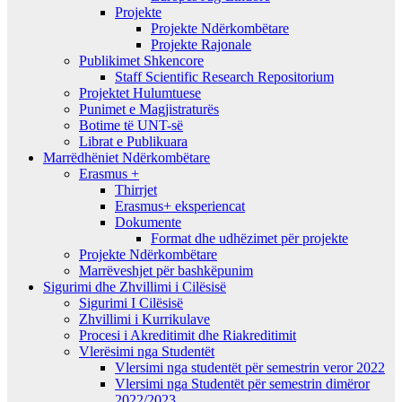
Projekte
Projekte Ndërkombëtare
Projekte Rajonale
Publikimet Shkencore
Staff Scientific Research Repositorium
Projektet Hulumtuese
Punimet e Magjistraturës
Botime të UNT-së
Librat e Publikuara
Marrëdhëniet Ndërkombëtare
Erasmus +
Thirrjet
Erasmus+ eksperiencat
Dokumente
Format dhe udhëzimet për projekte
Projekte Ndërkombëtare
Marrëveshjet për bashkëpunim
Sigurimi dhe Zhvillimi i Cilësisë
Sigurimi I Cilësisë
Zhvillimi i Kurrikulave
Procesi i Akreditimit dhe Riakreditimit
Vlerësimi nga Studentët
Vlersimi nga studentët për semestrin veror 2022
Vlersimi nga Studentët për semestrin dimëror
2022/2023