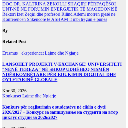
DOC.DR. KALTRINA ZEKOLLI SHAQIRI PËRFAQËSOI
UNT-NË NË FORUMIN ENERGJETIK TË MAQEDONISË
Rektori Izet Zeqiri dhe profesori Rilind Ademi morrën pjesë në
Konferencën Shkencore të ASHAM-it mbi tregun e punës
By
Related Post
Erasmus+ eksperiencat
Lajme dhe Ngjarje
LANSOHET PROJEKTI V-EXCHANGE! UNIVERSITETI
“NËNË TEREZA” NË SHKUP UDHËHEQ NISMËN
NDËRKOMBËTARE PËR EDUKIMIN DIGJITAL DHE
QYTETARINË GLOBALE
Kor 30, 2026
Konkurset
Lajme dhe Ngjarje
Konkurs për regjistrimin e studentëve në ciklin e dytë
2026/2027 – Конкурс за запишување на студенти на втор
циклус студии за 2026/2027