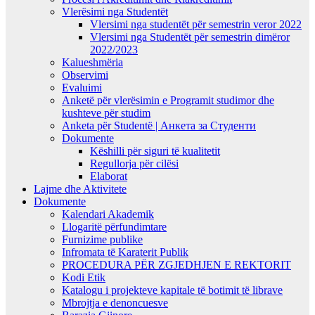
Vlerësimi nga Studentët
Vlersimi nga studentët për semestrin veror 2022
Vlersimi nga Studentët për semestrin dimëror
2022/2023
Kalueshmëria
Observimi
Evaluimi
Anketë për vlerësimin e Programit studimor dhe
kushteve për studim
Anketa për Studentë | Анкета за Студенти
Dokumente
Këshilli për siguri të kualitetit
Regullorja për cilësi
Elaborat
Lajme dhe Aktivitete
Dokumente
Kalendari Akademik
Llogaritë përfundimtare
Furnizime publike
Infromata të Karaterit Publik
PROCEDURA PËR ZGJEDHJEN E REKTORIT
Kodi Etik
Katalogu i projekteve kapitale të botimit të librave
Mbrojtja e denoncuesve