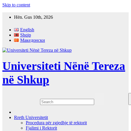
Skip to content
Hën. Gus 10th, 2026
English
Shqip
Македонски
Universiteti Nënë Tereza
në Shkup
Rreth Universitetit
Procedura për zgjedhje të rektorit
Fjalimi i Rektorit