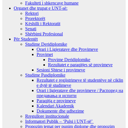
Fakulteti i shkencave humane
Organet dhe trupat e UNT-së:
Rektori
Prorektorët
Këshilli i Rektoratit
Senati
Shërbimi Profesional
Për Studentët
Studime Deridiplomike
Orari i Ligjeratave dhe Provimeve
Provimet
Provime Deridiplomike
Rezultatet e paraqitjes së provimeve
Sesioni Shtese i provimeve
Studime Pasdiplomike
Rezultatet e regjistrimeve të studentëve në ciklin
e dytë të studimeve
Orari i ligjeratave dhe provimeve / Распоред на
предавањa и испити
Paraqitja e provimeve
Kalendari Akademik
Dokumente dhe udhezime
Rregullore institucionale
Informatori Publik – ‘Pulsi i UNT-së’
Propozim temat per punim diplome dhe propozim