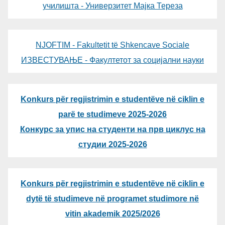
училишта - Универзитет Мајка Тереза
NJOFTIM - Fakultetit të Shkencave Sociale
ИЗВЕСТУВАЊЕ - Факултетот за социјални науки
Konkurs për regjistrimin e studentëve në ciklin e
parë te studimeve 2025-2026
Конкурс за упис на студенти на прв циклус на
студии 2025-2026
Konkurs për regjistrimin e studentëve në ciklin e
dytë të studimeve në programet studimore në
vitin akademik 2025/2026