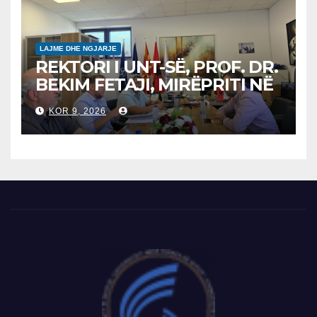
LAJME DHE NGJARJE
REKTORI I UNT-SË, PROF. DR.
BEKIM FETAJI, MIRËPRITI NË
TAKIM ZYRTAR DREJTORIN E
KOR 9, 2026
SH.A MEPSO, DR. BURIM
LATIFIN