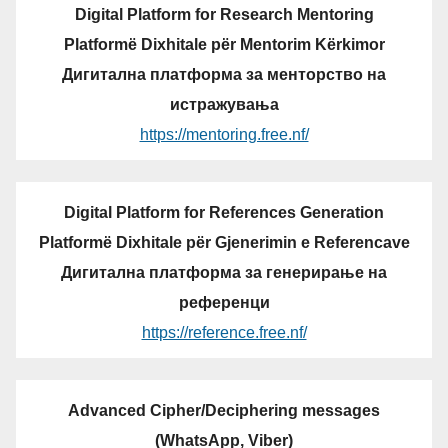
Digital Platform for Research Mentoring
Platformë Dixhitale për Mentorim Kërkimor
Дигитална платформа за менторство на
истражувања
https://mentoring.free.nf/
Digital Platform for References Generation
Platformë Dixhitale për Gjenerimin e Referencave
Дигитална платформа за генерирање на
референци
https://reference.free.nf/
Advanced Cipher/Deciphering messages
(WhatsApp, Viber)