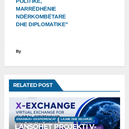
POLITIKE,
MARRËDHËNIE
NDËRKOMBËTARE
DHE DIPLOMATIKE”
By
RELATED POST
ERASMUS+ EKSPERIENCAT
LAJME DHE NGJARJE
LANSOHET PROJEKTI V-