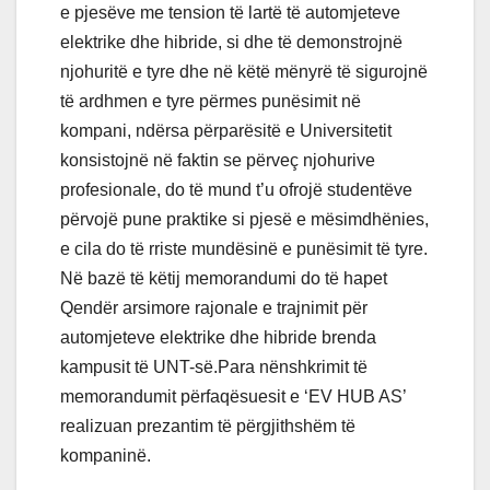
e pjesëve me tension të lartë të automjeteve
elektrike dhe hibride, si dhe të demonstrojnë
njohuritë e tyre dhe në këtë mënyrë të sigurojnë
të ardhmen e tyre përmes punësimit në
kompani, ndërsa përparësitë e Universitetit
konsistojnë në faktin se përveç njohurive
profesionale, do të mund t’u ofrojë studentëve
përvojë pune praktike si pjesë e mësimdhënies,
e cila do të rriste mundësinë e punësimit të tyre.
Në bazë të këtij memorandumi do të hapet
Qendër arsimore rajonale e trajnimit për
automjeteve elektrike dhe hibride brenda
kampusit të UNT-së.Para nënshkrimit të
memorandumit përfaqësuesit e ‘EV HUB AS’
realizuan prezantim të përgjithshëm të
kompaninë.