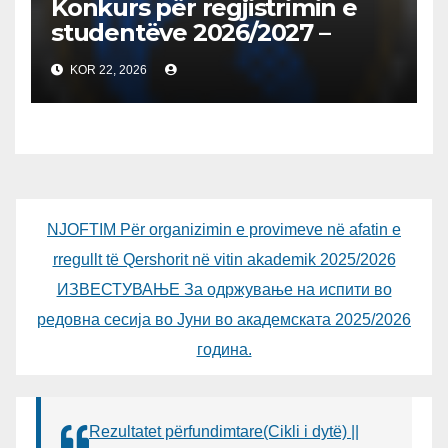
Konkurs për regjistrimin e
studentëve 2026/2027 –
Конкурс за запишување на
KOR 22, 2026
студенти за 2026/2027
NJOFTIM Për organizimin e provimeve në afatin e
rregullt të Qershorit në vitin akademik 2025/2026
ИЗВЕСТУВАЊЕ За одржување на испити во
редовна сесија во Јуни во академската 2025/2026
година.
Rezultatet përfundimtare(Cikli i dytë) ||