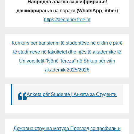
Напредна алатка за шифрирање/
дешифрирање
на пораки
(WhatsApp, Viber)
https://decipher.free.nf
Konkurs për transferim të studentëve në ciklin e parë
të studimeve në fakultetet dhe njësitë akademike të
Universitetit “Nënë Tereza“ në Shkup për vitin
akademik 2025/2026
Anketa për Studentë | Анкета за Студенти
Државна стручна матура Преглед со профили и