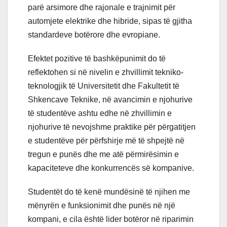
parë arsimore dhe rajonale e trajnimit për
automjete elektrike dhe hibride, sipas të gjitha
standardeve botërore dhe evropiane.
Efektet pozitive të bashkëpunimit do të
reflektohen si në nivelin e zhvillimit tekniko-
teknologjik të Universitetit dhe Fakultetit të
Shkencave Teknike, në avancimin e njohurive
të studentëve ashtu edhe në zhvillimin e
njohurive të nevojshme praktike për përgatitjen
e studentëve për përfshirje më të shpejtë në
tregun e punës dhe me atë përmirësimin e
kapaciteteve dhe konkurrencës së kompanive.
Studentët do të kenë mundësinë të njihen me
mënyrën e funksionimit dhe punës në një
kompani, e cila është lider botëror në riparimin