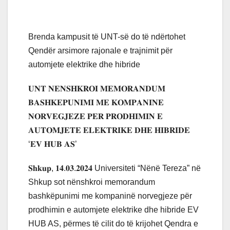
Brenda kampusit të UNT-së do të ndërtohet
Qendër arsimore rajonale e trajnimit për
automjete elektrike dhe hibride
𝐔𝐍𝐓 𝐍𝐄𝐍𝐒𝐇𝐊𝐑𝐎𝐈 𝐌𝐄𝐌𝐎𝐑𝐀𝐍𝐃𝐔𝐌
𝐁𝐀𝐒𝐇𝐊𝐄𝐏𝐔𝐍𝐈𝐌𝐈 𝐌𝐄 𝐊𝐎𝐌𝐏𝐀𝐍𝐈𝐍𝐄
𝐍𝐎𝐑𝐕𝐄𝐆𝐉𝐄𝐙𝐄 𝐏𝐄𝐑 𝐏𝐑𝐎𝐃𝐇𝐈𝐌𝐈𝐍 𝐄
𝐀𝐔𝐓𝐎𝐌𝐉𝐄𝐓𝐄 𝐄𝐋𝐄𝐊𝐓𝐑𝐈𝐊𝐄 𝐃𝐇𝐄 𝐇𝐈𝐁𝐑𝐈𝐃𝐄
‘𝐄𝐕 𝐇𝐔𝐁 𝐀𝐒’
𝐒𝐡𝐤𝐮𝐩, 𝟏𝟒.𝟎𝟑.𝟐𝟎𝟐𝟒 Universiteti “Nënë Tereza” në
Shkup sot nënshkroi memorandum
bashkëpunimi me kompaninë norvegjeze për
prodhimin e automjete elektrike dhe hibride EV
HUB AS, përmes të cilit do të krijohet Qendra e