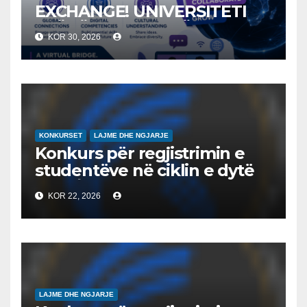
EXCHANGE! UNIVERSITETI
“NËNË TEREZA” NË SHKUP
KOR 30, 2026
UDHËHEQ NISMËN
NDËRKOMBËTARE PËR
EDUKIMIN DIGJITAL DHE
QYTETARINË GLOBALE
KONKURSET
LAJME DHE NGJARJE
Konkurs për regjistrimin e
studentëve në ciklin e dytë
2026/2027 – Конкурс за
KOR 22, 2026
запишување на студенти
на втор циклус студии за
2026/2027
LAJME DHE NGJARJE