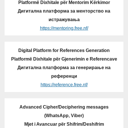
Platformë Dixhitale për Mentorim Kërkimor
Дигитална платформа за менторство на
истражувања
https://mentoring.free.nf/
Digital Platform for References Generation
Platformë Dixhitale për Gjenerimin e Referencave
Дигитална платформа за генерирање на
референци
https://reference.free.nf/
Advanced Cipher/Deciphering messages
(WhatsApp, Viber)
Mjet i Avancuar për Shifrim/Deshifrim