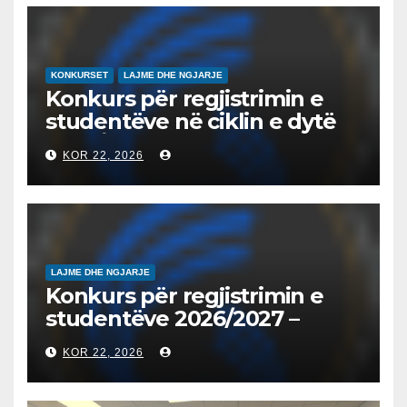
EDUKIMIN DIGJITAL DHE
QYTETARINË GLOBALE
KONKURSET
LAJME DHE NGJARJE
Konkurs për regjistrimin e
studentëve në ciklin e dytë
2026/2027 – Конкурс за
KOR 22, 2026
запишување на студенти
на втор циклус студии за
2026/2027
LAJME DHE NGJARJE
Konkurs për regjistrimin e
studentëve 2026/2027 –
Конкурс за запишување на
KOR 22, 2026
студенти за 2026/2027