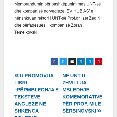
Memorandumin për bashkëpunim mes UNT-së
dhe kompanisë norvegjeze ‘EV HUB AS’ e
nënshkruan rektori i UNT-së Prof.dr. Izet Zeqiri
dhe përfaqësuesi I kompanisë Zoran
Temelkovski.
Lëvizje
U PROMOVUA
NË UNT U
LIBRI
ZHVILLUA
te
“PËRMBLEDHJA E
MBLEDHJE
postimet
TEKSTEVE
KOMEMORATIVE
ANGLEZE NË
PËR PROF. MILE
SHKENCA
SËRBINOVSKI