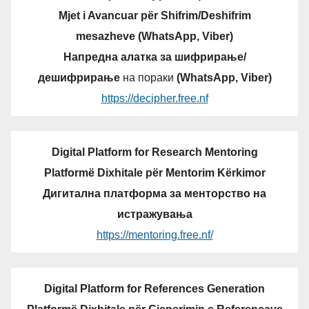
Mjet i Avancuar për Shifrim/Deshifrim
mesazheve (WhatsApp, Viber)
Напредна алатка за шифрирање/
дешифрирање
на пораки
(WhatsApp, Viber)
https://decipher.free.nf
Digital Platform for Research Mentoring
Platformë Dixhitale për Mentorim Kërkimor
Дигитална платформа за менторство на
истражувања
https://mentoring.free.nf/
Digital Platform for References Generation