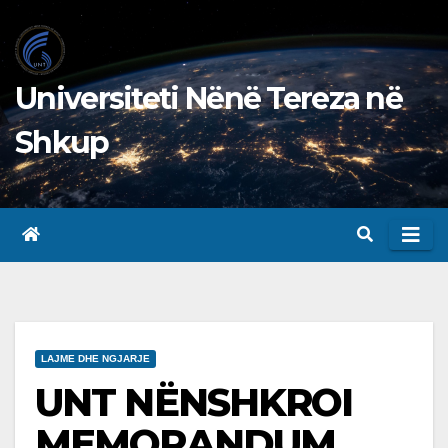
Skip
to
content
Universiteti Nënë Tereza në
Shkup
LAJME DHE NGJARJE
UNT NËNSHKROI
MEMORANDUM