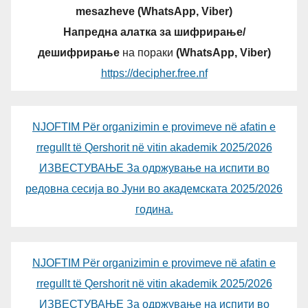
mesazheve (WhatsApp, Viber)
Напредна алатка за шифрирање/
дешифрирање
на пораки
(WhatsApp, Viber)
https://decipher.free.nf
NJOFTIM Për organizimin e provimeve në afatin e
rregullt të Qershorit në vitin akademik 2025/2026
ИЗВЕСТУВАЊЕ За одржување на испити во
редовна сесија во Јуни во академската 2025/2026
година.
NJOFTIM Për organizimin e provimeve në afatin e
rregullt të Qershorit në vitin akademik 2025/2026
ИЗВЕСТУВАЊЕ За одржување на испити во