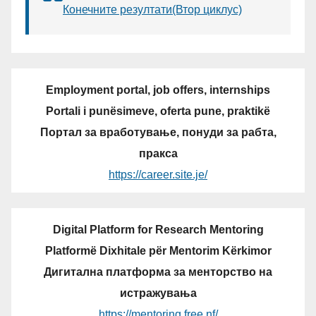
Конечните резултати(Втор циклус)
Employment portal, job offers, internships
Portali i punësimeve, oferta pune, praktikë
Портал за вработување, понуди за рабта,
пракса
https://career.site.je/
Digital Platform for Research Mentoring
Platformë Dixhitale për Mentorim Kërkimor
Дигитална платформа за менторство на
истражувања
https://mentoring.free.nf/