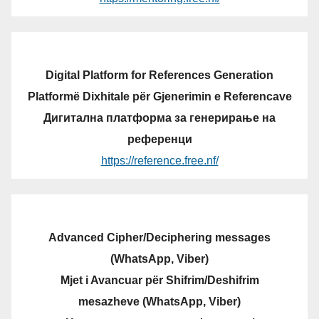
Digital Platform for References Generation
Platformë Dixhitale për Gjenerimin e Referencave
Дигитална платформа за генерирање на
референци
https://reference.free.nf/
Advanced Cipher/Deciphering messages
(WhatsApp, Viber)
Mjet i Avancuar për Shifrim/Deshifrim
mesazheve (WhatsApp, Viber)