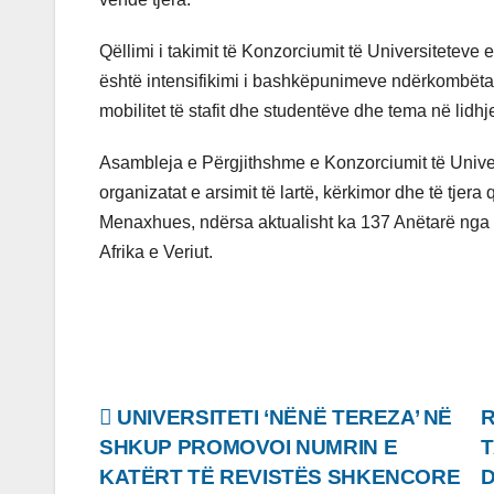
Qëllimi i takimit të Konzorciumit të Universitetev
është intensifikimi i bashkëpunimeve ndërkombëtare
mobilitet të stafit dhe studentëve dhe tema në lidh
Asambleja e Përgjithshme e Konzorciumit të Univer
organizatat e arsimit të lartë, kërkimor dhe të tjer
Menaxhues, ndërsa aktualisht ka 137 Anëtarë nga
Afrika e Veriut.
Lëvizje
UNIVERSITETI ‘NËNË TEREZA’ NË
R
SHKUP PROMOVOI NUMRIN E
T
te
KATËRT TË REVISTËS SHKENCORE
D