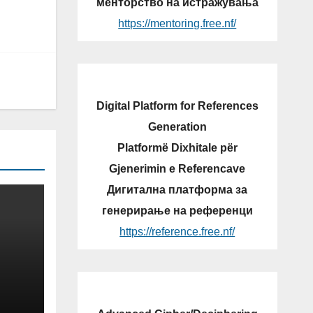
менторство на истражувања
https://mentoring.free.nf/
Digital Platform for References
Generation
Platformë Dixhitale për
Gjenerimin e Referencave
Дигитална платформа за
генерирање на референци
https://reference.free.nf/