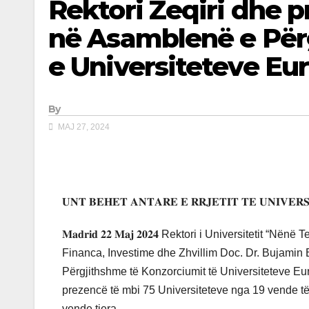
Rektori Zeqiri dhe p
në Asamblenë e Për
e Universiteteve E
By
MAJ 27, 2024
𝐔𝐍𝐓 𝐁𝐄𝐇𝐄𝐓 𝐀𝐍𝐓𝐀𝐑𝐄 𝐄 𝐑𝐑𝐉𝐄𝐓𝐈𝐓 𝐓𝐄 𝐔𝐍𝐈𝐕𝐄𝐑
𝐌𝐚𝐝𝐫𝐢𝐝 𝟐𝟐 𝐌𝐚𝐣 𝟐𝟎𝟐𝟒 Rektori i Universitetit 
Financa, Investime dhe Zhvillim Doc. Dr. Bujami
Përgjithshme të Konzorciumit të Universiteteve Eu
prezencë të mbi 75 Universiteteve nga 19 vende të 
vende tjera.