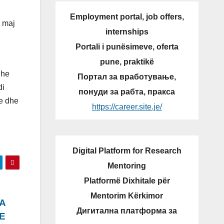
Employment portal, job offers,
5 maj
internships
Portali i punësimeve, oferta
pune, praktikë
dhe
Портал за вработување,
di
понуди за рабта, пракса
e dhe
https://career.site.je/
Digital Platform for Research
Mentoring
Platformë Dixhitale për
Mentorim Kërkimor
A
Дигитална платформа за
E