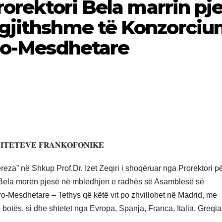
rorektori Bela marrin pj
gjithshme të Konzorciu
uro-Mesdhetare
𝐈𝐓𝐄𝐓𝐄𝐕𝐄 𝐅𝐑𝐀𝐍𝐊𝐎𝐅𝐎𝐍𝐈𝐊𝐄
“Nënë Tereza” në Shkup Prof.Dr. Izet Zeqiri i shoqëruar nga Prorektori p
n Bela morën pjesë në mbledhjen e radhës së Asamblesë së
ro-Mesdhetare – Tethys që këtë vit po zhvillohet në Madrid, me
botës, si dhe shtetet nga Evropa, Spanja, Franca, Italia, Greqi