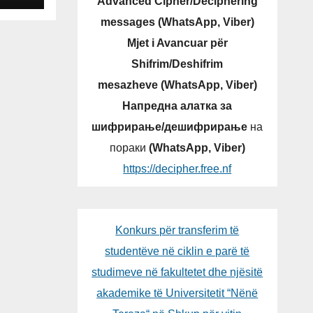
Advanced Cipher/Deciphering
messages (WhatsApp, Viber)
Mjet i Avancuar për
Shifrim/Deshifrim
mesazheve (WhatsApp, Viber)
Напредна алатка за
шифрирање/дешифрирање
на
пораки
(WhatsApp, Viber)
https://decipher.free.nf
Konkurs për transferim të
studentëve në ciklin e parë të
studimeve në fakultetet dhe njësitë
akademike të Universitetit “Nënë