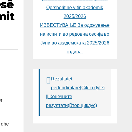
esë
Qershorit në vitin akademik
mit
2025/2026
ИЗВЕСТУВАЊЕ За одржување
на испити во редовна сесија во
Јуни во академската 2025/2026
година.
Rezultatet
përfundimtare(Cikli i dytë)
|| Конечните
ër
резултати(Втор циклус)
a dhe