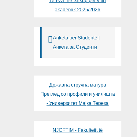
Tereza“ në Shkup për vitin
akademik 2025/2026
Anketa për Studentë |
Анкета за Студенти
Државна стручна матура
Преглед со профили и училишта
- Универзитет Мајка Тереза
NJOFTIM - Fakultetit të