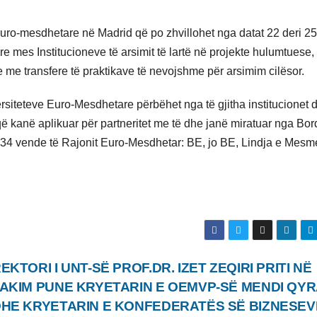
e euro-mesdhetare në Madrid që po zhvillohet nga datat 22 deri 2
 mes Institucioneve të arsimit të lartë në projekte hulumtuese,
je me transfere të praktikave të nevojshme për arsimim cilësor.
siteteve Euro-Mesdhetare përbëhet nga të gjitha institucionet 
a që kanë aplikuar për partneritet me të dhe janë miratuar nga Bor
 34 vende të Rajonit Euro-Mesdhetar: BE, jo BE, Lindja e Mesm
EKTORI I UNT-SË PROF.DR. IZET ZEQIRI PRITI NË
AKIM PUNE KRYETARIN E OEMVP-SË MENDI QYR
HE KRYETARIN E KONFEDERATËS SË BIZNESEV