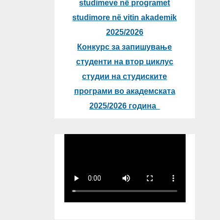
studimeve në programet
studimore në vitin akademik
2025/2026
Конкурс за запишување
студенти на втор циклус
студии на студиските
програми во академската
2025/2026 година