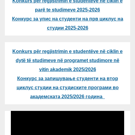
Konkurs për regjistrimin e studentëve në ciklin e
parë te studimeve 2025-2026
Конкурс за упис на студенти на прв циклус на
студии 2025-2026
Konkurs për regjistrimin e studentëve në ciklin e
dytë të studimeve në programet studimore në
vitin akademik 2025/2026
Конкурс за запишување студенти на втор
циклус студии на студиските програми во
академската 2025/2026 година