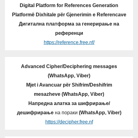
Digital Platform for References Generation
Platformë Dixhitale për Gjenerimin e Referencave
Дигитална платформа за генерирање на
референци
https://reference.free.nf/
Advanced Cipher/Deciphering messages
(WhatsApp, Viber)
Mjet i Avancuar për Shifrim/Deshifrim
mesazheve (WhatsApp, Viber)
Напредна алатка за шифрирање/
дешифрирање
на пораки
(WhatsApp, Viber)
https://decipher.free.nf