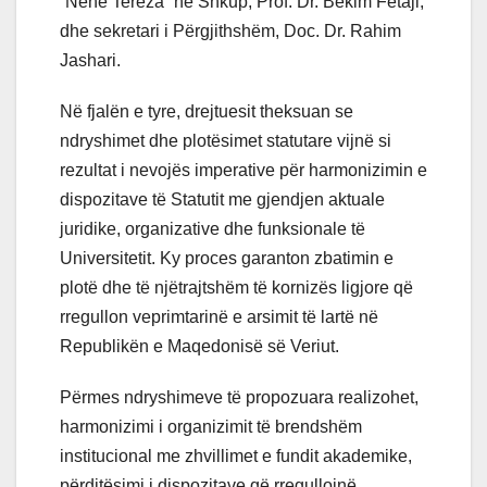
“Nënë Tereza” në Shkup, Prof. Dr. Bekim Fetaji,
dhe sekretari i Përgjithshëm, Doc. Dr. Rahim
Jashari.
Në fjalën e tyre, drejtuesit theksuan se
ndryshimet dhe plotësimet statutare vijnë si
rezultat i nevojës imperative për harmonizimin e
dispozitave të Statutit me gjendjen aktuale
juridike, organizative dhe funksionale të
Universitetit. Ky proces garanton zbatimin e
plotë dhe të njëtrajtshëm të kornizës ligjore që
rregullon veprimtarinë e arsimit të lartë në
Republikën e Maqedonisë së Veriut.
Përmes ndryshimeve të propozuara realizohet,
harmonizimi i organizimit të brendshëm
institucional me zhvillimet e fundit akademike,
përditësimi i dispozitave që rregullojnë