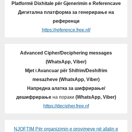
Platformë Dixhitale për Gjenerimin e Referencave
Дигитална платформа за генерирање на
референци
https://reference.free.nf/
Advanced Cipher/Deciphering messages
(WhatsApp, Viber)
Mjet i Avancuar për Shifrim/Deshifrim
mesazheve (WhatsApp, Viber)
Напредна алатка за шифрирање/
дешифрирање
на пораки
(WhatsApp, Viber)
https://decipher.free.nf
NJOFTIM Për organizimin e provimeve në afatin e