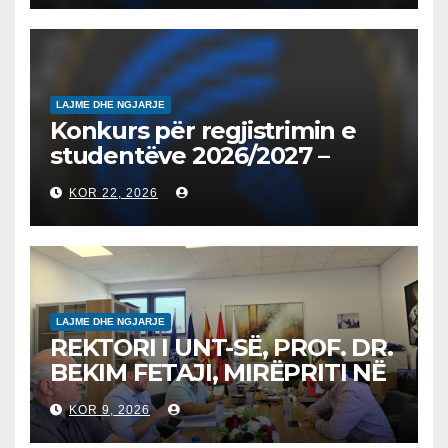
на втор циклус студии за
2026/2027
LAJME DHE NGJARJE
Konkurs për regjistrimin e
studentëve 2026/2027 –
Конкурс за запишување на
KOR 22, 2026
студенти за 2026/2027
LAJME DHE NGJARJE
REKTORI I UNT-SË, PROF. DR.
BEKIM FETAJI, MIRËPRITI NË
TAKIM ZYRTAR DREJTORIN E
KOR 9, 2026
SH.A MEPSO, DR. BURIM
LATIFIN