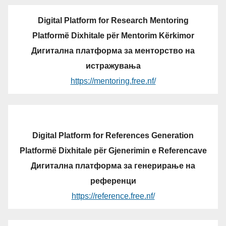
Digital Platform for Research Mentoring
Platformë Dixhitale për Mentorim Kërkimor
Дигитална платформа за менторство на
истражувања
https://mentoring.free.nf/
Digital Platform for References Generation
Platformë Dixhitale për Gjenerimin e Referencave
Дигитална платформа за генерирање на
референци
https://reference.free.nf/