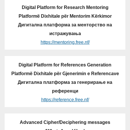
Digital Platform for Research Mentoring
Platformë Dixhitale për Mentorim Kërkimor
Дигитална платформа за менторство на
истражувања
https://mentoring.free.nf/
Digital Platform for References Generation
Platformë Dixhitale për Gjenerimin e Referencave
Дигитална платформа за генерирање на
референци
https://reference.free.nf/
Advanced Cipher/Deciphering messages