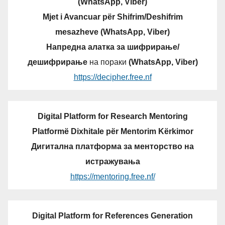
(WhatsApp, Viber)
Mjet i Avancuar për Shifrim/Deshifrim
mesazheve (WhatsApp, Viber)
Напредна алатка за шифрирање/
дешифрирање
на пораки
(WhatsApp, Viber)
https://decipher.free.nf
Digital Platform for Research Mentoring
Platformë Dixhitale për Mentorim Kërkimor
Дигитална платформа за менторство на
истражувања
https://mentoring.free.nf/
Digital Platform for References Generation