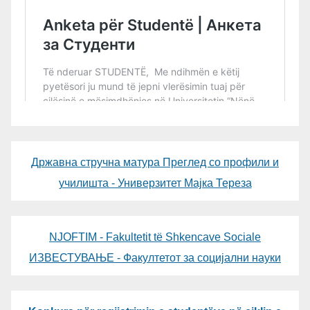
Државна стручна матура Преглед со профили и
училишта - Универзитет Мајка Тереза
NJOFTIM - Fakultetit të Shkencave Sociale
ИЗВЕСТУВАЊЕ - Факултетот за социјални науки