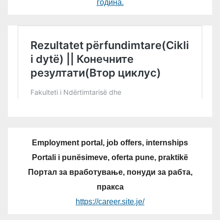
година.
Employment portal, job offers, internships
Portali i punësimeve, oferta pune, praktikë
Портал за вработување, понуди за рабта,
пракса
https://career.site.je/