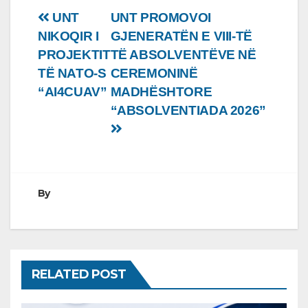
Lëvizje
UNT
UNT PROMOVOI
NIKOQIR I
GJENERATËN E VIII-TË
te
PROJEKTIT
TË ABSOLVENTËVE NË
postimet
TË NATO-S
CEREMONINË
“AI4CUAV”
MADHËSHTORE
“ABSOLVENTIADA 2026”
By
RELATED POST