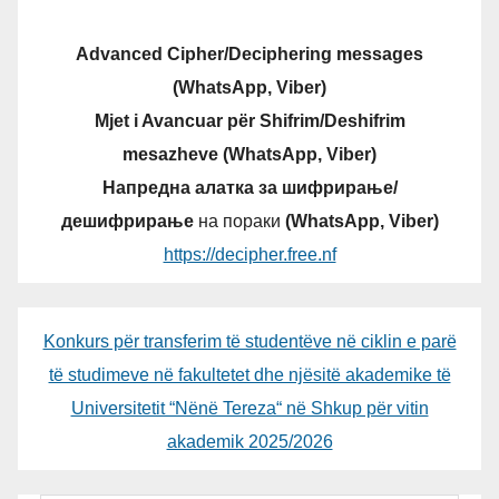
Advanced Cipher/Deciphering messages
(WhatsApp, Viber)
Mjet i Avancuar për Shifrim/Deshifrim
mesazheve (WhatsApp, Viber)
Напредна алатка за шифрирање/
дешифрирање
на пораки
(WhatsApp, Viber)
https://decipher.free.nf
Konkurs për transferim të studentëve në ciklin e parë
të studimeve në fakultetet dhe njësitë akademike të
Universitetit “Nënë Tereza“ në Shkup për vitin
akademik 2025/2026