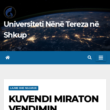
Skip
to
content
Universiteti Nënë Tereza në
Shkup
LAJME DHE NGJARJE
KUVENDI MIRATON
VENDIMIN