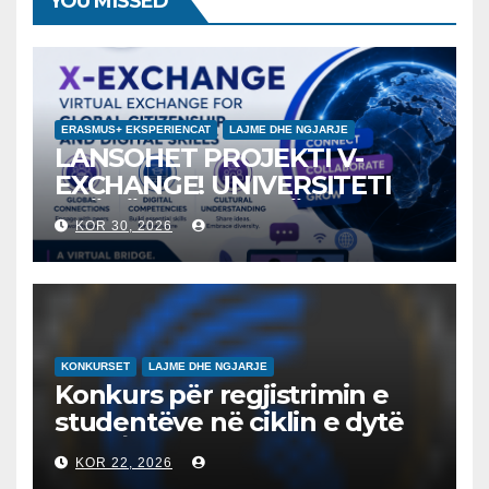
YOU MISSED
ERASMUS+ EKSPERIENCAT
LAJME DHE NGJARJE
LANSOHET PROJEKTI V-
EXCHANGE! UNIVERSITETI
“NËNË TEREZA” NË SHKUP
KOR 30, 2026
UDHËHEQ NISMËN
NDËRKOMBËTARE PËR
EDUKIMIN DIGJITAL DHE
QYTETARINË GLOBALE
KONKURSET
LAJME DHE NGJARJE
Konkurs për regjistrimin e
studentëve në ciklin e dytë
2026/2027 – Конкурс за
KOR 22, 2026
запишување на студенти