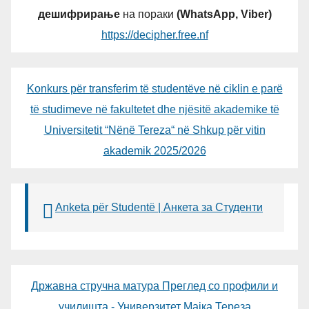
дешифрирање
на пораки
(WhatsApp, Viber)
https://decipher.free.nf
Konkurs për transferim të studentëve në ciklin e parë
të studimeve në fakultetet dhe njësitë akademike të
Universitetit “Nënë Tereza“ në Shkup për vitin
akademik 2025/2026
Anketa për Studentë | Анкета за Студенти
Државна стручна матура Преглед со профили и
училишта - Универзитет Мајка Тереза