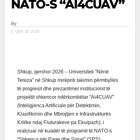
NATO-S “AI4CUAV”
By
QER 10, 2026
Shkup, qershor 2026 – Universiteti “Nënë
Tereza” në Shkup mirëpriti takimin përmbyllës
të progresit dhe prezantimet institucionit të
projektit shkencor ndërkombëtar “Ai4CUAV”
(Inteligjenca Artificiale për Detektimin,
Klasifikimin dhe Mbrojtjen e Infrastrukturës
Kritike ndaj Fluturakeve pa Ekuipazh), i
realizuar në kuadër të programit të NATO-s
“Shkenca për Paqe dhe Siguri” (SPS).