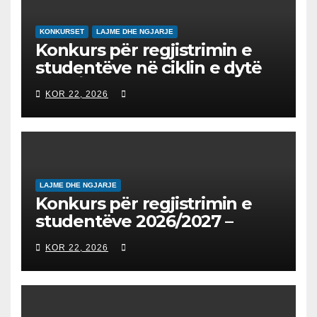
QYTETARINË GLOBALE
KONKURSET
LAJME DHE NGJARJE
Konkurs për regjistrimin e
studentëve në ciklin e dytë
2026/2027 – Конкурс за
KOR 22, 2026
запишување на студенти
на втор циклус студии за
2026/2027
LAJME DHE NGJARJE
Konkurs për regjistrimin e
studentëve 2026/2027 –
Конкурс за запишување на
KOR 22, 2026
студенти за 2026/2027