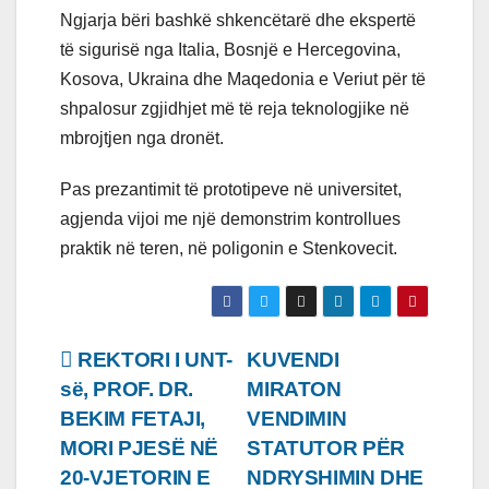
Ngjarja bëri bashkë shkencëtarë dhe ekspertë
të sigurisë nga Italia, Bosnjë e Hercegovina,
Kosova, Ukraina dhe Maqedonia e Veriut për të
shpalosur zgjidhjet më të reja teknologjike në
mbrojtjen nga dronët.
Pas prezantimit të prototipeve në universitet,
agjenda vijoi me një demonstrim kontrollues
praktik në teren, në poligonin e Stenkovecit.
Lëvizje
REKTORI I UNT-
KUVENDI
së, PROF. DR.
MIRATON
te
BEKIM FETAJI,
VENDIMIN
postimet
MORI PJESË NË
STATUTOR PËR
20-VJETORIN E
NDRYSHIMIN DHE