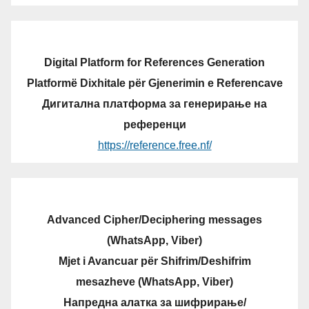
Digital Platform for References Generation
Platformë Dixhitale për Gjenerimin e Referencave
Дигитална платформа за генерирање на
референци
https://reference.free.nf/
Advanced Cipher/Deciphering messages
(WhatsApp, Viber)
Mjet i Avancuar për Shifrim/Deshifrim
mesazheve (WhatsApp, Viber)
Напредна алатка за шифрирање/