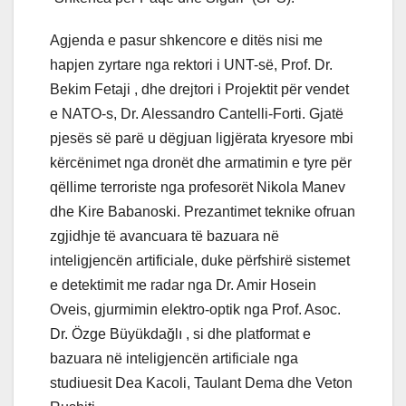
Agjenda e pasur shkencore e ditës nisi me
hapjen zyrtare nga rektori i UNT-së, Prof. Dr.
Bekim Fetaji , dhe drejtori i Projektit për vendet
e NATO-s, Dr. Alessandro Cantelli-Forti. Gjatë
pjesës së parë u dëgjuan ligjërata kryesore mbi
kërcënimet nga dronët dhe armatimin e tyre për
qëllime terroriste nga profesorët Nikola Manev
dhe Kire Babanoski. Prezantimet teknike ofruan
zgjidhje të avancuara të bazuara në
inteligjencën artificiale, duke përfshirë sistemet
e detektimit me radar nga Dr. Amir Hosein
Oveis, gjurmimin elektro-optik nga Prof. Asoc.
Dr. Özge Büyükdağlı , si dhe platformat e
bazuara në inteligjencën artificiale nga
studiuesit Dea Kacoli, Taulant Dema dhe Veton