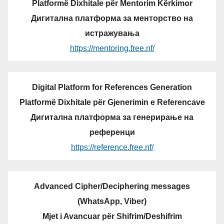
Platformë Dixhitale për Mentorim Kërkimor
Дигитална платформа за менторство на
истражувања
https://mentoring.free.nf/
Digital Platform for References Generation
Platformë Dixhitale për Gjenerimin e Referencave
Дигитална платформа за генерирање на
референци
https://reference.free.nf/
Advanced Cipher/Deciphering messages
(WhatsApp, Viber)
Mjet i Avancuar për Shifrim/Deshifrim