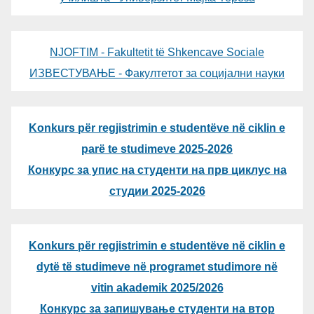
NJOFTIM - Fakultetit të Shkencave Sociale
ИЗВЕСТУВАЊЕ - Факултетот за социјални науки
Konkurs për regjistrimin e studentëve në ciklin e
parë te studimeve 2025-2026
Конкурс за упис на студенти на прв циклус на
студии 2025-2026
Konkurs për regjistrimin e studentëve në ciklin e
dytë të studimeve në programet studimore në
vitin akademik 2025/2026
Конкурс за запишување студенти на втор