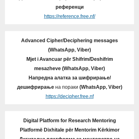
референци
https://reference.free.nf/
Advanced Cipher/Deciphering messages
(WhatsApp, Viber)
Mjet i Avancuar për Shifrim/Deshifrim
mesazheve (WhatsApp, Viber)
Напредна алатка за шифрирање/
дешифрирање
на пораки
(WhatsApp, Viber)
https://decipher.free.nf
Digital Platform for Research Mentoring
Platformë Dixhitale për Mentorim Kërkimor