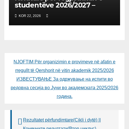
studentëve 2026/2027 –
Конкурс за запишување на
KOR 22, 2026
студенти за 2026/2027
NJOFTIM Për organizimin e provimeve në afatin e
rregullt të Qershorit në vitin akademik 2025/2026
ИЗВЕСТУВАЊЕ За одржување на испити во
редовна сесија во Јуни во академската 2025/2026
година.
Rezultatet përfundimtare(Cikli i dytë) ||
Конечните резултати(Втор циклус)