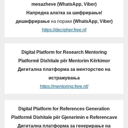
mesazheve (WhatsApp, Viber)
Напредна алатка за шифрирање/
дешифрирање
на пораки
(WhatsApp, Viber)
https://decipher.free.nf
Digital Platform for Research Mentoring
Platformë Dixhitale për Mentorim Kërkimor
Дигитална платформа за менторство на
истражувања
https://mentoring.free.nf/
Digital Platform for References Generation
Platformë Dixhitale për Gjenerimin e Referencave
Дигитална платформа за генерирање на