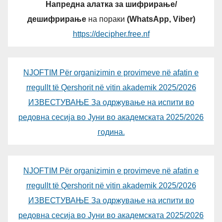
Напредна алатка за шифрирање/
дешифрирање
на пораки
(WhatsApp, Viber)
https://decipher.free.nf
NJOFTIM Për organizimin e provimeve në afatin e
rregullt të Qershorit në vitin akademik 2025/2026
ИЗВЕСТУВАЊЕ За одржување на испити во
редовна сесија во Јуни во академската 2025/2026
година.
NJOFTIM Për organizimin e provimeve në afatin e
rregullt të Qershorit në vitin akademik 2025/2026
ИЗВЕСТУВАЊЕ За одржување на испити во
редовна сесија во Јуни во академската 2025/2026