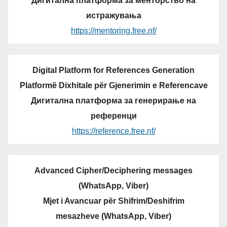
Дигитална платформа за менторство на
истражувања
https://mentoring.free.nf/
Digital Platform for References Generation
Platformë Dixhitale për Gjenerimin e Referencave
Дигитална платформа за генерирање на
референци
https://reference.free.nf/
Advanced Cipher/Deciphering messages
(WhatsApp, Viber)
Mjet i Avancuar për Shifrim/Deshifrim
mesazheve (WhatsApp, Viber)