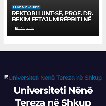
LAJME DHE NGJARJE
REKTORI I UNT-SË, PROF. DR.
BEKIM FETAJI, MIRËPRITI NË
TAKIM ZYRTAR DREJTORIN E
KOR 9, 2026
SH.A MEPSO, DR. BURIM
LATIFIN
Universiteti Nënë
Tereza në Shkup