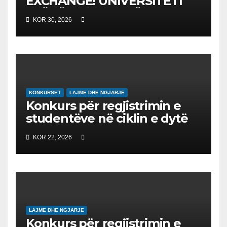
EXCHANGE! UNIVERSITETI
“NËNË TEREZA” NË SHKUP
KOR 30, 2026
UDHËHEQ NISMËN
NDËRKOMBËTARE PËR
EDUKIMIN DIGJITAL DHE
QYTETARINË GLOBALE
KONKURSET
LAJME DHE NGJARJE
Konkurs për regjistrimin e
studentëve në ciklin e dytë
2026/2027 – Конкурс за
KOR 22, 2026
запишување на студенти
на втор циклус студии за
2026/2027
LAJME DHE NGJARJE
Konkurs për regjistrimin e