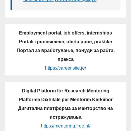
Employment portal, job offers, internships
Portali i punësimeve, oferta pune, praktikë
Портал за вработување, понуди за рабта,
пракса
https://career.site.je/
Digital Platform for Research Mentoring
Platformë Dixhitale për Mentorim Kërkimor
Дигитална платформа за менторство на
истражувања
https://mentoring.free.nf/