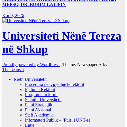
MEPSO, DR. BURIM LATIFIN
Kor 9, 2026
Universiteti Nënë Tereza
në Shkup
Proudly powered by WordPress
|
Theme: Newspaperex by
Themeansar
.
Rreth Universitetit
Procedura për zgjedhje të rektorit
Fjalimi i Rektorit
Programi i rektorit
Statuti i Universitetit
Plani Strategjik
Plani Aksional
Stafi Akademik
Informatori Publik – ‘Pulsi i UNT-së’
Ligje