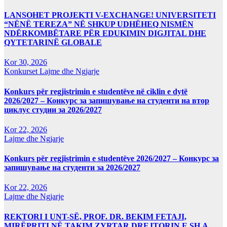
LANSOHET PROJEKTI V-EXCHANGE! UNIVERSITETI
“NËNË TEREZA” NË SHKUP UDHËHEQ NISMËN
NDËRKOMBËTARE PËR EDUKIMIN DIGJITAL DHE
QYTETARINË GLOBALE
Kor 30, 2026
Konkurset
Lajme dhe Ngjarje
Konkurs për regjistrimin e studentëve në ciklin e dytë
2026/2027 – Конкурс за запишување на студенти на втор
циклус студии за 2026/2027
Kor 22, 2026
Lajme dhe Ngjarje
Konkurs për regjistrimin e studentëve 2026/2027 – Конкурс за
запишување на студенти за 2026/2027
Kor 22, 2026
Lajme dhe Ngjarje
REKTORI I UNT-SË, PROF. DR. BEKIM FETAJI,
MIRËPRITI NË TAKIM ZYRTAR DREJTORIN E SH.A