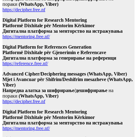
пораки
(WhatsApp, Viber)
https://decipher.free.nf
Digital Platform for Research Mentoring
Platformë Dixhitale për Mentorim Kërkimor
Дигитална платформа за менторство на истражувања
https://mentoring.free.nf/
Digital Platform for References Generation
Platformë Dixhitale për Gjenerimin e Referencave
Дигитална платформа за генерирање на референци
https://reference.free.nf/
Advanced Cipher/Deciphering messages (WhatsApp, Viber)
Mjet i Avancuar për Shifrim/Deshifrim mesazheve (WhatsApp,
Viber)
Напредна алатка за шифрирање/дешифрирање
на
пораки
(WhatsApp, Viber)
https://decipher.free.nf
Digital Platform for Research Mentoring
Platformë Dixhitale për Mentorim Kërkimor
Дигитална платформа за менторство на истражувања
https://mentoring.free.nf/