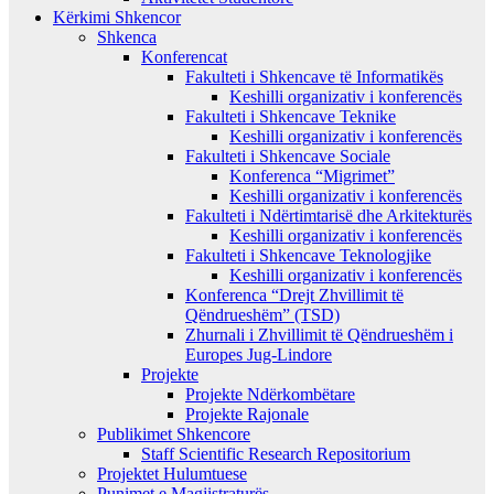
Kërkimi Shkencor
Shkenca
Konferencat
Fakulteti i Shkencave të Informatikës
Keshilli organizativ i konferencës
Fakulteti i Shkencave Teknike
Keshilli organizativ i konferencës
Fakulteti i Shkencave Sociale
Konferenca “Migrimet”
Keshilli organizativ i konferencës
Fakulteti i Ndërtimtarisë dhe Arkitekturës
Keshilli organizativ i konferencës
Fakulteti i Shkencave Teknologjike
Keshilli organizativ i konferencës
Konferenca “Drejt Zhvillimit të
Qëndrueshëm” (TSD)
Zhurnali i Zhvillimit të Qëndrueshëm i
Europes Jug-Lindore
Projekte
Projekte Ndërkombëtare
Projekte Rajonale
Publikimet Shkencore
Staff Scientific Research Repositorium
Projektet Hulumtuese
Punimet e Magjistraturës