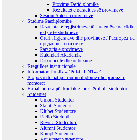
Provime Deridiplomike
Rezultatet e paraqitjes së provimeve
Sesioni Shtese i provimeve
Studime Pasdiplomike
Rezultatet e regjistrimeve të studentëve në ciklin
e dytë të studimeve
Orari i ligjeratave dhe provimeve / Распоред на
предавањa и испити
Paraqitja e provimeve
Kalendari Akademik
Dokumente dhe udhezime
Rregullore institucionale
Informatori Publik – ‘Pulsi i UNT-së’
Propozim temat per punim diplome dhe propozim
mentoret
E-mail adresa për kontakte me shërbimin studentor
Studentët
Unioni Studentor
Statuti Studentor
Klubet Studentore
Radio Studenti
Revista Studentore
Alumni Studentor
Kampi Studentor
Aktivitetet Studentore