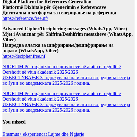
Digital Platform for References Generation
Platformë Dixhitale për Gjenerimin e Referencave
Дигитална платформа за генерирање на референци
https://reference.free.nf/
Advanced Cipher/Deciphering messages (WhatsApp, Viber)
Mjet i Avancuar për Shifrim/Deshifrim mesazheve (WhatsApp,
Viber)
Напредна алатка за шифрирање/дешифрирање
на
пораки
(WhatsApp, Viber)
https://decipher.free.nf
NJOFTIM Për organizimin e provimeve në afatin e rregullt të
Qershorit në vitin akademik 2025/2026
ИЗВЕСТУВАЊЕ За одржување на испити во редовна сесија
во Јуни во академската 2025/2026 година.
NJOFTIM Për organizimin e provimeve në afatin e rregullt të
Qershorit në vitin akademik 2025/2026
ИЗВЕСТУВАЊЕ За одржување на испити во редовна сесија
во Јуни во академската 2025/2026 година.
You missed
Erasmus+ eksperiencat
Lajme dhe Ngjarje