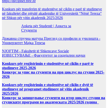
https://decipher.free.nf
Konkurs për transferim të studentëve në ciklin e parë të studimeve
në fakultetet dhe njësitë akademike të Universitetit “Nënë Tereza“
në Shkup për vitin akademik 2025/2026
Anketa për Studentë | Анкета за
Студенти
Државна стручна матура Преглед со профили и училишта -
Универзитет Мајка Тереза
NJOFTIM - Fakultetit të Shkencave Sociale
ИЗВЕСТУВАЊЕ - Факултетот за социјални науки
Konkurs për regjistrimin e studentëve në ciklin e parë te
studimeve 2025-2026
Конкурс за упис на студенти на прв циклус на студии 2025-
2026
Konkurs për regjistrimin e studentëve në ciklin e dytë të
studimeve në programet studimore në vitin akademik
2025/2026
Конкурс за запишување студенти на втор циклус студии на
студиските програми во академската 2025/2026 година