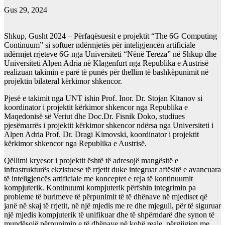
Gus 29, 2024
Shkup, Gusht 2024 – Përfaqësuesit e projektit “The 6G Computing
Continuum” si softuer ndërmjetës për inteligjencën artificiale
ndërmjet rrjeteve 6G nga Universiteti “Nënë Tereza” në Shkup dhe
Universiteti Alpen Adria në Klagenfurt nga Republika e Austrisë
realizuan takimin e parë të punës për thellim të bashkëpunimit në
projektin bilateral kërkimor shkencor.
Pjesë e takimit nga UNT ishin Prof. Inor. Dr. Stojan Kitanov si
koordinator i projektit kërkimor shkencor nga Republika e
Maqedonisë së Veriut dhe Doc.Dr. Fisnik Doko, studiues
pjesëmarrës i projektit kërkimor shkencor ndërsa nga Universiteti i
Alpen Adria Prof. Dr. Dragi Kimovski, koordinator i projektit
kërkimor shkencor nga Republika e Austrisë.
Qëllimi kryesor i projektit është të adresojë mangësitë e
infrastrukturës ekzistuese të rrjetit duke integruar aftësitë e avancuara
të inteligjencës artificiale me konceptet e reja të kontinuumit
kompjuterik. Kontinuumi kompjuterik përfshin integrimin pa
probleme të burimeve të përpunimit të të dhënave në mjediset që
janë në skaj të rrjetit, në një mjedis me re dhe mjegull, për të siguruar
një mjedis kompjuterik të unifikuar dhe të shpërndarë dhe synon të
mundësojë përpunimin e të dhënave në kohë reale, përgjigjen me