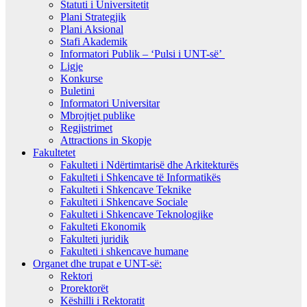
Statuti i Universitetit
Plani Strategjik
Plani Aksional
Stafi Akademik
Informatori Publik – ‘Pulsi i UNT-së’
Ligje
Konkurse
Buletini
Informatori Universitar
Mbrojtjet publike
Regjistrimet
Attractions in Skopje
Fakultetet
Fakulteti i Ndërtimtarisë dhe Arkitekturës
Fakulteti i Shkencave të Informatikës
Fakulteti i Shkencave Teknike
Fakulteti i Shkencave Sociale
Fakulteti i Shkencave Teknologjike
Fakulteti Ekonomik
Fakulteti juridik
Fakulteti i shkencave humane
Organet dhe trupat e UNT-së:
Rektori
Prorektorët
Këshilli i Rektoratit