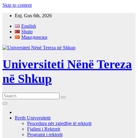
Skip to content
Enj. Gus 6th, 2026
English
Shqip
Македонски
Universiteti Nënë Tereza
në Shkup
Rreth Universitetit
Procedura për zgjedhje të rektorit
Fjalimi i Rektorit
Programi i rektorit