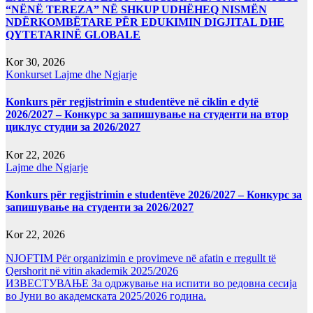
“NËNË TEREZA” NË SHKUP UDHËHEQ NISMËN
NDËRKOMBËTARE PËR EDUKIMIN DIGJITAL DHE
QYTETARINË GLOBALE
Kor 30, 2026
Konkurset
Lajme dhe Ngjarje
Konkurs për regjistrimin e studentëve në ciklin e dytë
2026/2027 – Конкурс за запишување на студенти на втор
циклус студии за 2026/2027
Kor 22, 2026
Lajme dhe Ngjarje
Konkurs për regjistrimin e studentëve 2026/2027 – Конкурс за
запишување на студенти за 2026/2027
Kor 22, 2026
NJOFTIM Për organizimin e provimeve në afatin e rregullt të
Qershorit në vitin akademik 2025/2026
ИЗВЕСТУВАЊЕ За одржување на испити во редовна сесија
во Јуни во академската 2025/2026 година.