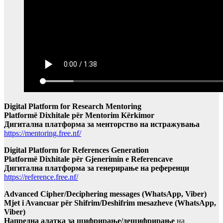
Digital Platform for Research Mentoring
Platformë Dixhitale për Mentorim Kërkimor
Дигитална платформа за менторство на истражувања
https://mentoring.free.nf/
Digital Platform for References Generation
Platformë Dixhitale për Gjenerimin e Referencave
Дигитална платформа за генерирање на референци
https://reference.free.nf/
Advanced Cipher/Deciphering messages (WhatsApp, Viber)
Mjet i Avancuar për Shifrim/Deshifrim mesazheve (WhatsApp,
Viber)
Напредна алатка за шифрирање/дешифрирање
на