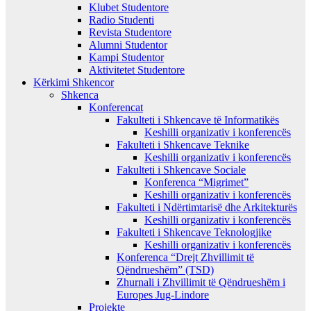
Klubet Studentore
Radio Studenti
Revista Studentore
Alumni Studentor
Kampi Studentor
Aktivitetet Studentore
Kërkimi Shkencor
Shkenca
Konferencat
Fakulteti i Shkencave të Informatikës
Keshilli organizativ i konferencës
Fakulteti i Shkencave Teknike
Keshilli organizativ i konferencës
Fakulteti i Shkencave Sociale
Konferenca “Migrimet”
Keshilli organizativ i konferencës
Fakulteti i Ndërtimtarisë dhe Arkitekturës
Keshilli organizativ i konferencës
Fakulteti i Shkencave Teknologjike
Keshilli organizativ i konferencës
Konferenca “Drejt Zhvillimit të
Qëndrueshëm” (TSD)
Zhurnali i Zhvillimit të Qëndrueshëm i
Europes Jug-Lindore
Projekte