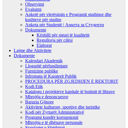
Observimi
Evaluimi
Anketë për vlerësimin e Programit studimor dhe
kushteve për studim
Anketa për Studentë | Анкета за Студенти
Dokumente
Këshilli për siguri të kualitetit
Regullorja për cilësi
Elaborat
Lajme dhe Aktivitete
Dokumente
Kalendari Akademik
Llogaritë përfundimtare
Furnizime publike
Infromata të Karaterit Publik
PROCEDURA PËR ZGJEDHJEN E REKTORIT
Kodi Etik
Katalogu i projekteve kapitale të botimit të librave
Mbrojtja e denoncuesve
Barazia Gjinore
Aktivitete kulturore, sportive dhe turistike
Kodi për Zyrtarët Administrativë
Programi kundër korrupsionit
Mbrojtja e të dhënave personale
Standartet e Shërbimit