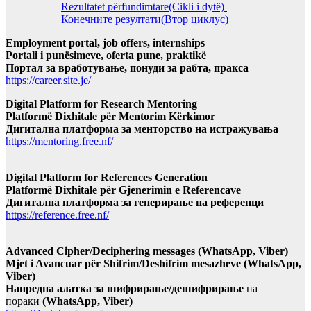
Rezultatet përfundimtare(Cikli i dytë) ||
Конечните резултати(Втор циклус)
Employment portal, job offers, internships
Portali i punësimeve, oferta pune, praktikë
Портал за вработување, понуди за рабта, пракса
https://career.site.je/
Digital Platform for Research Mentoring
Platformë Dixhitale për Mentorim Kërkimor
Дигитална платформа за менторство на истражувања
https://mentoring.free.nf/
Digital Platform for References Generation
Platformë Dixhitale për Gjenerimin e Referencave
Дигитална платформа за генерирање на референци
https://reference.free.nf/
Advanced Cipher/Deciphering messages (WhatsApp, Viber)
Mjet i Avancuar për Shifrim/Deshifrim mesazheve (WhatsApp,
Viber)
Напредна алатка за шифрирање/дешифрирање
на
пораки
(WhatsApp, Viber)