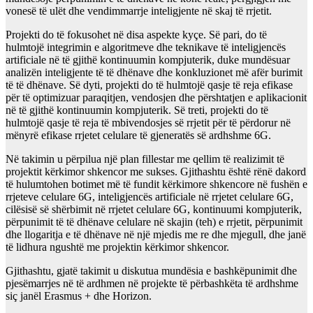
vonesë të ulët dhe vendimmarrje inteligjente në skaj të rrjetit.
Projekti do të fokusohet në disa aspekte kyçe. Së pari, do të
hulmtojë integrimin e algoritmeve dhe teknikave të inteligjencës
artificiale në të gjithë kontinuumin kompjuterik, duke mundësuar
analizën inteligjente të të dhënave dhe konkluzionet më afër burimit
të të dhënave. Së dyti, projekti do të hulmtojë qasje të reja efikase
për të optimizuar paraqitjen, vendosjen dhe përshtatjen e aplikacionit
në të gjithë kontinuumin kompjuterik. Së treti, projekti do të
hulmtojë qasje të reja të mbivendosjes së rrjetit për të përdorur në
mënyrë efikase rrjetet celulare të gjeneratës së ardhshme 6G.
Në takimin u përpilua një plan fillestar me qellim të realizimit të
projektit kërkimor shkencor me sukses. Gjithashtu është rënë dakord
të hulumtohen botimet më të fundit kërkimore shkencore në fushën e
rrjeteve celulare 6G, inteligjencës artificiale në rrjetet celulare 6G,
cilësisë së shërbimit në rrjetet celulare 6G, kontinuumi kompjuterik,
përpunimit të të dhënave celulare në skajin (teh) e rrjetit, përpunimit
dhe llogaritja e të dhënave në një mjedis me re dhe mjegull, dhe janë
të lidhura ngushtë me projektin kërkimor shkencor.
Gjithashtu, gjatë takimit u diskutua mundësia e bashkëpunimit dhe
pjesëmarrjes në të ardhmen në projekte të përbashkëta të ardhshme
siç janël Erasmus + dhe Horizon.