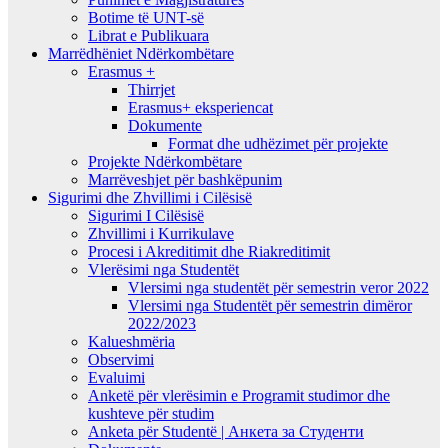
Botime të UNT-së
Librat e Publikuara
Marrëdhëniet Ndërkombëtare
Erasmus +
Thirrjet
Erasmus+ eksperiencat
Dokumente
Format dhe udhëzimet për projekte
Projekte Ndërkombëtare
Marrëveshjet për bashkëpunim
Sigurimi dhe Zhvillimi i Cilësisë
Sigurimi I Cilësisë
Zhvillimi i Kurrikulave
Procesi i Akreditimit dhe Riakreditimit
Vlerësimi nga Studentët
Vlersimi nga studentët për semestrin veror 2022
Vlersimi nga Studentët për semestrin dimëror
2022/2023
Kalueshmëria
Observimi
Evaluimi
Anketë për vlerësimin e Programit studimor dhe
kushteve për studim
Anketa për Studentë | Анкета за Студенти