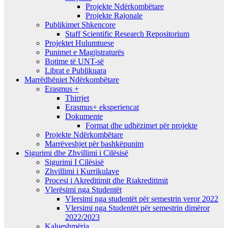
Projekte Ndërkombëtare
Projekte Rajonale
Publikimet Shkencore
Staff Scientific Research Repositorium
Projektet Hulumtuese
Punimet e Magjistraturës
Botime të UNT-së
Librat e Publikuara
Marrëdhëniet Ndërkombëtare
Erasmus +
Thirrjet
Erasmus+ eksperiencat
Dokumente
Format dhe udhëzimet për projekte
Projekte Ndërkombëtare
Marrëveshjet për bashkëpunim
Sigurimi dhe Zhvillimi i Cilësisë
Sigurimi I Cilësisë
Zhvillimi i Kurrikulave
Procesi i Akreditimit dhe Riakreditimit
Vlerësimi nga Studentët
Vlersimi nga studentët për semestrin veror 2022
Vlersimi nga Studentët për semestrin dimëror
2022/2023
Kalueshmëria