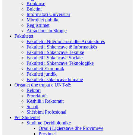
Konkurse
Buletini
Informatori Universitar
Mbrojtjet publike
Regjistrimet
Attractions in Skopje
Fakultetet
Fakulteti i Ndërtimtarisë dhe Arkitekturës
Fakulteti i Shkencave të Informatikës
Fakulteti i Shkencave Teknike
Fakulteti i Shkencave Sociale
Fakulteti i Shkencave Teknologjike
Fakulteti Ekonomik
Fakulteti juridik
Fakulteti i shkencave humane
Organet dhe trupat e UNT-së:
Rektori
Prorektorët
Këshilli i Rektoratit
Senati
Shërbimi Profesional
Për Studentët
Studime Deridiplomike
Orari i Ligjeratave dhe Provimeve
Provimet