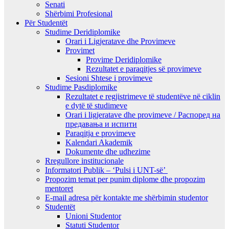
Senati
Shërbimi Profesional
Për Studentët
Studime Deridiplomike
Orari i Ligjeratave dhe Provimeve
Provimet
Provime Deridiplomike
Rezultatet e paraqitjes së provimeve
Sesioni Shtese i provimeve
Studime Pasdiplomike
Rezultatet e regjistrimeve të studentëve në ciklin
e dytë të studimeve
Orari i ligjeratave dhe provimeve / Распоред на
предавањa и испити
Paraqitja e provimeve
Kalendari Akademik
Dokumente dhe udhezime
Rregullore institucionale
Informatori Publik – ‘Pulsi i UNT-së’
Propozim temat per punim diplome dhe propozim
mentoret
E-mail adresa për kontakte me shërbimin studentor
Studentët
Unioni Studentor
Statuti Studentor