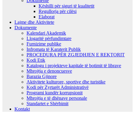
Dokumente
Këshilli për siguri të kualitetit
Regullorja për cilësi
Elaborat
Lajme dhe Aktivitete
Dokumente
Kalendari Akademik
Llogaritë përfundimtare
Furnizime publike
Infromata të Karaterit Publik
PROCEDURA PËR ZGJEDHJEN E REKTORIT
Kodi Etik
Katalogu i projekteve kapitale të botimit të librave
Mbrojtja e denoncuesve
Barazia Gjinore
Aktivitete kulturore, sportive dhe turistike
Kodi për Zyrtarët Administrativë
Programi kundër korrupsionit
Mbrojtja e të dhënave personale
Standartet e Shërbimit
Kontakt