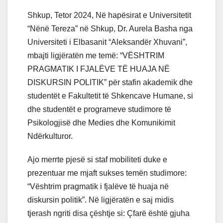
Shkup, Tetor 2024, Në hapësirat e Universitetit
“Nënë Tereza” në Shkup, Dr. Aurela Basha nga
Universiteti i Elbasanit “Aleksandër Xhuvani”,
mbajti ligjëratën me temë: “VËSHTRIM
PRAGMATIK I FJALËVE TË HUAJA NË
DISKURSIN POLITIK” për stafin akademik dhe
studentët e Fakultetit të Shkencave Humane, si
dhe studentët e programeve studimore të
Psikologjisë dhe Medies dhe Komunikimit
Ndërkulturor.
Ajo merrte pjesë si staf mobiliteti duke e
prezentuar me mjaft sukses temën studimore:
“Vështrim pragmatik i fjalëve të huaja në
diskursin politik”. Në ligjëratën e saj midis
tjerash ngriti disa çështje si: Çfarë është gjuha