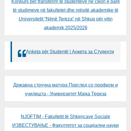
Konkurs për transferim të studentëve në ciklin e parë
të studimeve në fakultetet dhe njësitë akademike të
Universitetit “Nënë Tereza“ në Shkup për vitin
akademik 2025/2026
Anketa për Studentë | Анкета за Студенти
Државна стручна матура Преглед со профили и
училишта - Универзитет Мајка Тереза
NJOFTIM - Fakultetit të Shkencave Sociale
ИЗВЕСТУВАЊЕ - Факултетот за социјални науки