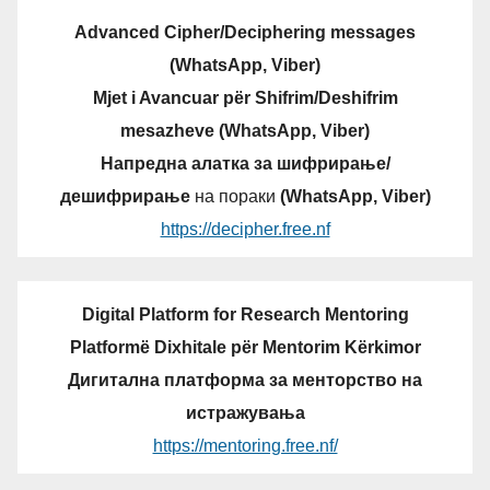
Advanced Cipher/Deciphering messages
(WhatsApp, Viber)
Mjet i Avancuar për Shifrim/Deshifrim
mesazheve (WhatsApp, Viber)
Напредна алатка за шифрирање/
дешифрирање
на пораки
(WhatsApp, Viber)
https://decipher.free.nf
Digital Platform for Research Mentoring
Platformë Dixhitale për Mentorim Kërkimor
Дигитална платформа за менторство на
истражувања
https://mentoring.free.nf/