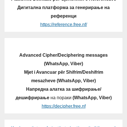
Дигитална платформа за генерирање на
референци
https://reference.free.nf/
Advanced Cipher/Deciphering messages
(WhatsApp, Viber)
Mjet i Avancuar për Shifrim/Deshifrim
mesazheve (WhatsApp, Viber)
Напредна алатка за шифрирање/
дешифрирање
на пораки
(WhatsApp, Viber)
https://decipher.free.nf