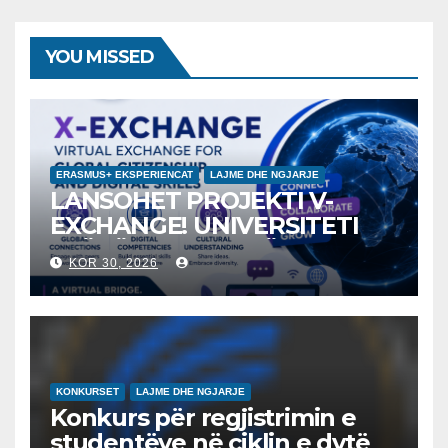
YOU MISSED
ERASMUS+ EKSPERIENCAT
LAJME DHE NGJARJE
LANSOHET PROJEKTI V-
EXCHANGE! UNIVERSITETI
“NËNË TEREZA” NË SHKUP
KOR 30, 2026
UDHËHEQ NISMËN
NDËRKOMBËTARE PËR
EDUKIMIN DIGJITAL DHE
QYTETARINË GLOBALE
KONKURSET
LAJME DHE NGJARJE
Konkurs për regjistrimin e
studentëve në ciklin e dytë