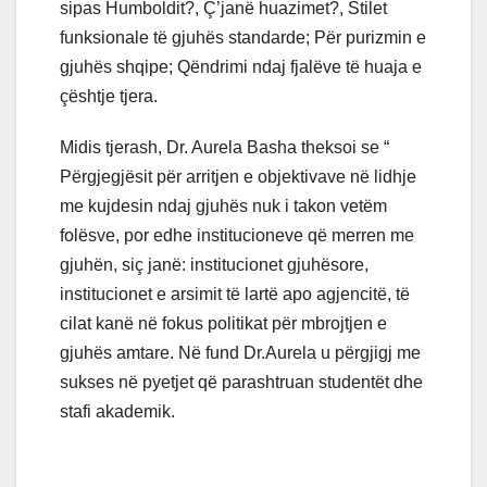
sipas Humboldit?, Ç’janë huazimet?, Stilet
funksionale të gjuhës standarde; Për purizmin e
gjuhës shqipe; Qëndrimi ndaj fjalëve të huaja e
çështje tjera.
Midis tjerash, Dr. Aurela Basha theksoi se “
Përgjegjësit për arritjen e objektivave në lidhje
me kujdesin ndaj gjuhës nuk i takon vetëm
folësve, por edhe institucioneve që merren me
gjuhën, siç janë: institucionet gjuhësore,
institucionet e arsimit të lartë apo agjencitë, të
cilat kanë në fokus politikat për mbrojtjen e
gjuhës amtare. Në fund Dr.Aurela u përgjigj me
sukses në pyetjet që parashtruan studentët dhe
stafi akademik.