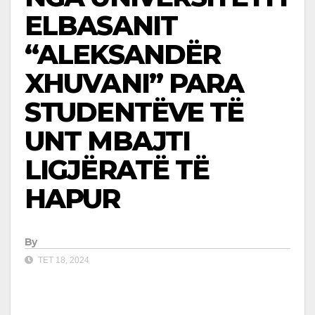
ELBASANIT
“ALEKSANDËR
XHUVANI” PARA
STUDENTËVE TË
UNT MBAJTI
LIGJËRATË TË
HAPUR
By
TET 18, 2024