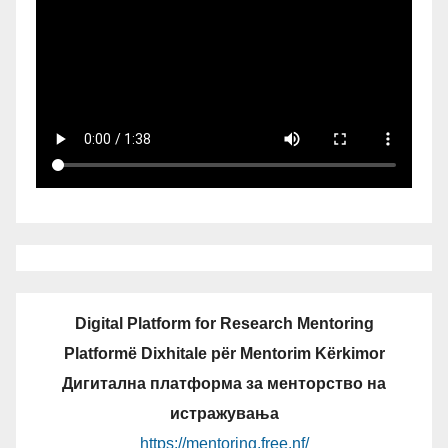
Digital Platform for Research Mentoring
Platformë Dixhitale për Mentorim Kërkimor
Дигитална платформа за менторство на
истражувања
https://mentoring.free.nf/