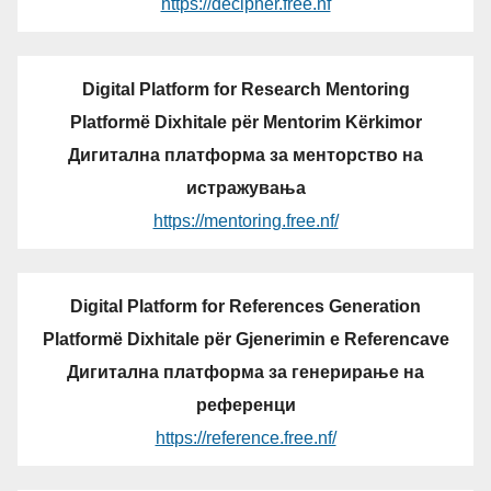
https://decipher.free.nf
Digital Platform for Research Mentoring
Platformë Dixhitale për Mentorim Kërkimor
Дигитална платформа за менторство на
истражувања
https://mentoring.free.nf/
Digital Platform for References Generation
Platformë Dixhitale për Gjenerimin e Referencave
Дигитална платформа за генерирање на
референци
https://reference.free.nf/