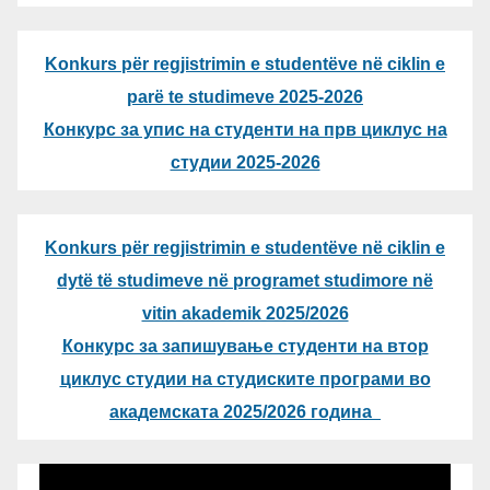
Konkurs për regjistrimin e studentëve në ciklin e
parë te studimeve 2025-2026
Конкурс за упис на студенти на прв циклус на
студии 2025-2026
Konkurs për regjistrimin e studentëve në ciklin e
dytë të studimeve në programet studimore në
vitin akademik 2025/2026
Конкурс за запишување студенти на втор
циклус студии на студиските програми во
академската 2025/2026 година