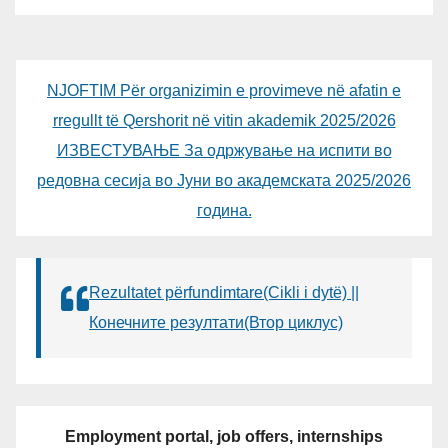
NJOFTIM Për organizimin e provimeve në afatin e
rregullt të Qershorit në vitin akademik 2025/2026
ИЗВЕСТУВАЊЕ За одржување на испити во
редовна сесија во Јуни во академската 2025/2026
година.
Rezultatet përfundimtare(Cikli i dytë) ||
Конечните резултати(Втор циклус)
Employment portal, job offers, internships