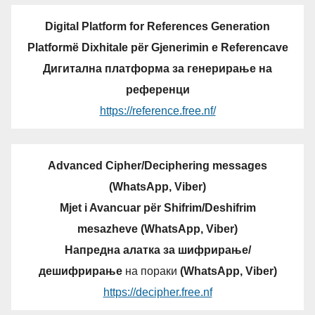
Digital Platform for References Generation
Platformë Dixhitale për Gjenerimin e Referencave
Дигитална платформа за генерирање на
референци
https://reference.free.nf/
Advanced Cipher/Deciphering messages
(WhatsApp, Viber)
Mjet i Avancuar për Shifrim/Deshifrim
mesazheve (WhatsApp, Viber)
Напредна алатка за шифрирање/
дешифрирање
на пораки
(WhatsApp, Viber)
https://decipher.free.nf