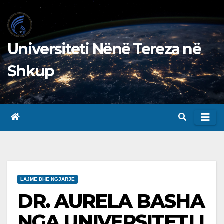
Skip
to
content
Universiteti Nënë Tereza në
Shkup
LAJME DHE NGJARJE
DR. AURELA BASHA
NGA UNIVERSITETI I