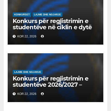
QYTETARINË GLOBALE
KONKURSET
LAJME DHE NGJARJE
Konkurs për regjistrimin e
studentëve në ciklin e dytë
2026/2027 – Конкурс за
KOR 22, 2026
запишување на студенти
на втор циклус студии за
2026/2027
LAJME DHE NGJARJE
Konkurs për regjistrimin e
studentëve 2026/2027 –
Конкурс за запишување на
KOR 22, 2026
студенти за 2026/2027