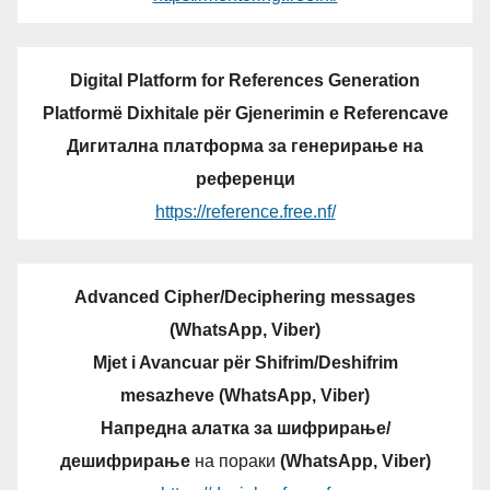
Digital Platform for References Generation
Platformë Dixhitale për Gjenerimin e Referencave
Дигитална платформа за генерирање на
референци
https://reference.free.nf/
Advanced Cipher/Deciphering messages
(WhatsApp, Viber)
Mjet i Avancuar për Shifrim/Deshifrim
mesazheve (WhatsApp, Viber)
Напредна алатка за шифрирање/
дешифрирање
на пораки
(WhatsApp, Viber)