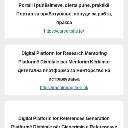
Portali i punësimeve, oferta pune, praktikë
Портал за вработување, понуди за рабта,
пракса
https://career.site.je/
Digital Platform for Research Mentoring
Platformë Dixhitale për Mentorim Kërkimor
Дигитална платформа за менторство на
истражувања
https://mentoring.free.nf/
Digital Platform for References Generation
Platformë Dixhitale për Gjenerimin e Referencave