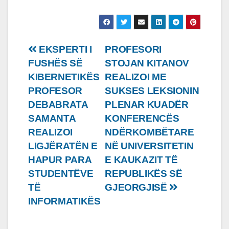
Lëvizje
EKSPERTI I
PROFESORI
FUSHËS SË
STOJAN KITANOV
te
KIBERNETIKËS
REALIZOI ME
postimet
PROFESOR
SUKSES LEKSIONIN
DEBABRATA
PLENAR KUADËR
SAMANTA
KONFERENCËS
REALIZOI
NDËRKOMBËTARE
LIGJËRATËN E
NË UNIVERSITETIN
HAPUR PARA
E KAUKAZIT TË
STUDENTËVE
REPUBLIKËS SË
TË
GJEORGJISË
INFORMATIKËS