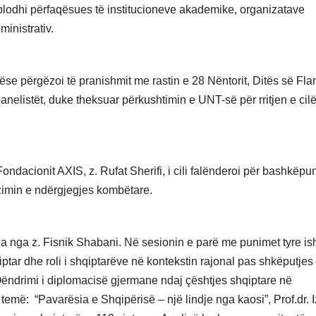
lodhi përfaqësues të institucioneve akademike, organizatave
ministrativ.
apëse përgëzoi të pranishmit me rastin e 28 Nëntorit, Ditës së Fla
elistët, duke theksuar përkushtimin e UNT-së për rritjen e cil
Fondacionit AXIS, z. Rufat Sherifi, i cili falënderoi për bashkëpu
zimin e ndërgjegjes kombëtare.
 nga z. Fisnik Shabani. Në sesionin e parë me punimet tyre ish
ptar dhe roli i shqiptarëve në kontekstin rajonal pas shkëputjes
ëndrimi i diplomacisë gjermane ndaj çështjes shqiptare në
më: “Pavarësia e Shqipërisë – një lindje nga kaosi”, Prof.dr. I