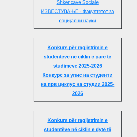
Shkencave Sociale
ИЗВЕСТУВАЊЕ - Факултетот за
социјални науки
Konkurs për regjistrimin e
studentëve në ciklin e parë te
studimeve 2025-2026
Конкурс за упис на студенти
на прв циклус на студии 2025-
2026
Konkurs për regjistrimin e
studentëve në ciklin e dytë të