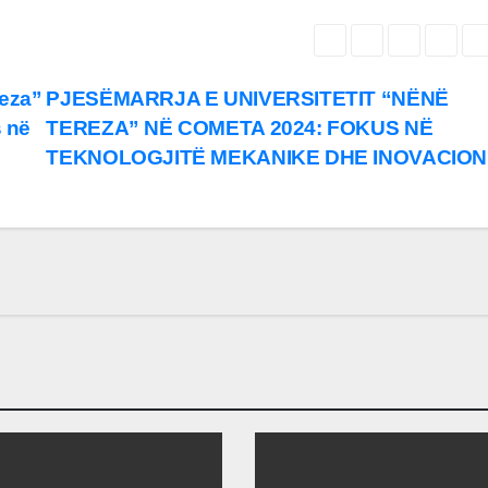
reza”
PJESËMARRJA E UNIVERSITETIT “NËNË
s në
TEREZA” NË COMETA 2024: FOKUS NË
TEKNOLOGJITË MEKANIKE DHE INOVACIO