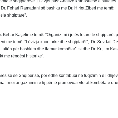
mia e shqiptarëve 112 vjet pas: Analizë krahasuese e situatës
Dr. Fehari Ramadani së bashku me Dr. Hiriet Ziberi me temë:
sia shqiptare”.
r. Behar Kaçelime temë: “Organizimi i jetës fetare te shqiptarët 
Iseni me temë: “Lëvizja xhonturke dhe shqiptarët”, Dr. Sevdail De
luftën për bashkim dhe flamur kombëtar”, si dhe Dr. Kujtim Ka
t me rëndësi historike”.
rësisë së Shqipërisë, por edhe kontribuoi në fuqizimin e lidhje
firmoi angazhimin e tij për të promovuar vlerat kombëtare dh