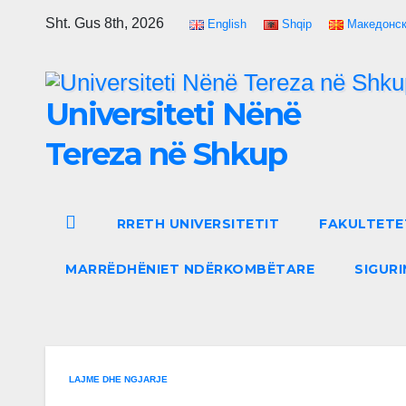
Skip
Sht. Gus 8th, 2026
English
Shqip
Македонс
to
content
Universiteti Nënë
Tereza në Shkup
RRETH UNIVERSITETIT
FAKULTETE
MARRËDHËNIET NDËRKOMBËTARE
SIGURI
LAJME DHE NGJARJE