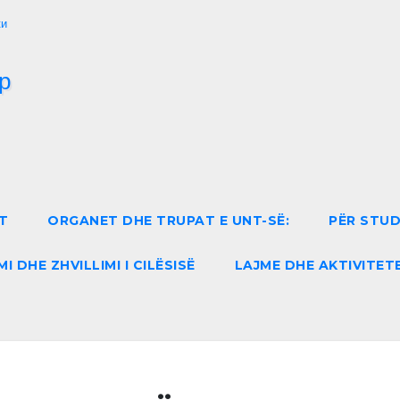
ки
T
ORGANET DHE TRUPAT E UNT-SË:
PËR STU
MI DHE ZHVILLIMI I CILËSISË
LAJME DHE AKTIVITET