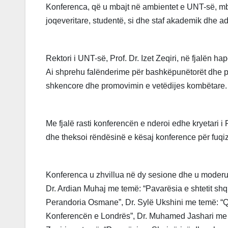
Konferenca, që u mbajt në ambientet e UNT-së, mb
joqeveritare, studentë, si dhe staf akademik dhe ad
Rektori i UNT-së, Prof. Dr. Izet Zeqiri, në fjalën h
Ai shprehu falënderime për bashkëpunëtorët dhe pan
shkencore dhe promovimin e vetëdijes kombëtare.
Me fjalë rasti konferencën e nderoi edhe kryetari i 
dhe theksoi rëndësinë e kësaj konference për fuqi
Konferenca u zhvillua në dy sesione dhe u moderua
Dr. Ardian Muhaj me temë: “Pavarësia e shtetit shqi
Perandoria Osmane”, Dr. Sylë Ukshini me temë: “Q
Konferencën e Londrës”, Dr. Muhamed Jashari me te