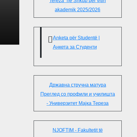
Tereza“ në Shkup për vitin
akademik 2025/2026
Anketa për Studentë |
Анкета за Студенти
Државна стручна матура
Преглед со профили и училишта
- Универзитет Мајка Тереза
NJOFTIM - Fakultetit të