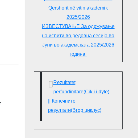
Qershorit në vitin akademik
2025/2026
ИЗВЕСТУВАЊЕ За одржување
на испити во редовна сесија во
Јуни во академската 2025/2026
година.
Rezultatet
përfundimtare(Cikli i dytë)
|| Конечните
e
резултати(Втор циклус)