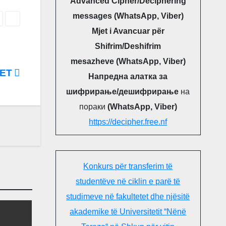
Advanced Cipher/Deciphering
messages (WhatsApp, Viber)
Mjet i Avancuar për
Shifrim/Deshifrim
mesazheve (WhatsApp, Viber)
NET
Напредна алатка за
шифрирање/дешифрирање
на
пораки
(WhatsApp, Viber)
https://decipher.free.nf
Konkurs për transferim të
studentëve në ciklin e parë të
studimeve në fakultetet dhe njësitë
akademike të Universitetit “Nënë