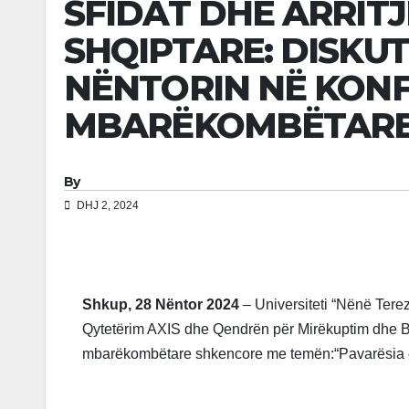
SFIDAT DHE ARRIT
SHQIPTARE: DISKUT
NËNTORIN NË KON
MBARËKOMBËTARE
By
DHJ 2, 2024
Shkup, 28 Nëntor 2024
– Universiteti “Nënë Ter
Qytetërim AXIS dhe Qendrën për Mirëkuptim dhe B
mbarëkombëtare shkencore me temën:“Pavarësia e 