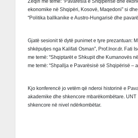
Zeqiri me temë: “Pavarësia e Shqipërisë dhe ekono
ekonomike në Shqipëri, Kosovë, Maqedoni” si dhe 
“Politika ballkanike e Austro-Hungarisë dhe pavarë
Gjatë sesionit të dytë punimet e tyre prezantuan: M
shkëputjes nga Kalifati Osman”, Prof.Inor.dr. Fati 
me temë: “Shqiptarët e Shkupit dhe Kumanovës në 
me temë: “Shpallja e Pavarësisë së Shqipërisë – ak
Kjo konferencë jo vetëm që nderoi historinë e Pava
akademike dhe shkencore mbarëkombëtare. UNT ria
shkencore në nivel ndërkombëtar.