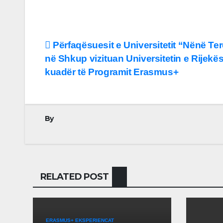
Lëvizje
Përfaqësuesit e Universitetit “Nënë Te
në Shkup vizituan Universitetin e Rijekë
te
kuadër të Programit Erasmus+
postimet
By
RELATED POST
ERASMUS+ EKSPERIENCAT