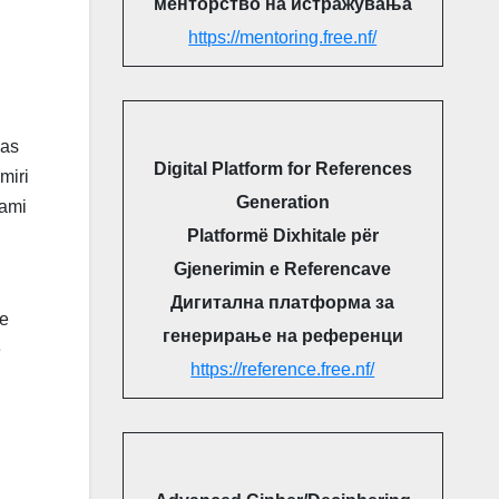
менторство на истражувања
https://mentoring.free.nf/
pas
Digital Platform for References
miri
Generation
sami
Platformë Dixhitale për
Gjenerimin e Referencave
Дигитална платформа за
ve
генерирање на референци
e
https://reference.free.nf/