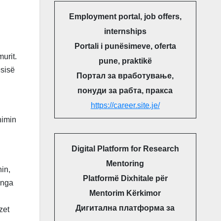
Employment portal, job offers,
internships
Portali i punësimeve, oferta
murit.
pune, praktikë
ësisë
Портал за вработување,
понуди за рабта, пракса
https://career.site.je/
nimin
Digital Platform for Research
Mentoring
in,
Platformë Dixhitale për
 nga
Mentorim Kërkimor
Дигитална платформа за
zet