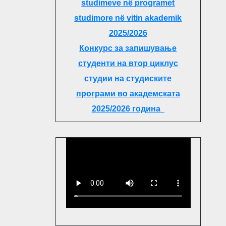
studimeve në programet
studimore në vitin akademik
2025/2026
Конкурс за запишување
студенти на втор циклус
студии на студиските
програми во академската
2025/2026 година