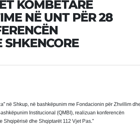
JET KOMBËTARE
IME NË UNT PËR 28
FERENCËN
 SHKENCORE
eza” në Shkup, në bashkëpunim me Fondacionin për Zhvillim dh
ashkëpunim Institucional (QMBI), realizuan konferencën
Shqipërisë dhe Shqiptarët 112 Vjet Pas.”