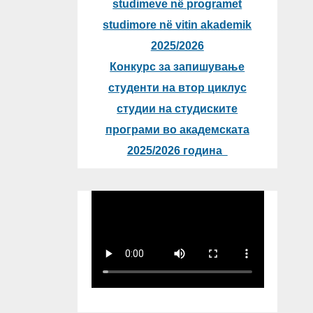
studimeve në programet
studimore në vitin akademik
2025/2026
Конкурс за запишување
студенти на втор циклус
студии на студиските
програми во академската
2025/2026 година