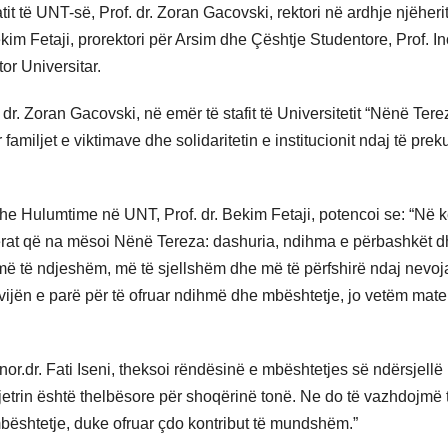
atit të UNT-së, Prof. dr. Zoran Gacovski, rektori në ardhje njëheri
im Fetaji, prorektori për Arsim dhe Çështje Studentore, Prof. Ino
or Universitar.
of. dr. Zoran Gacovski, në emër të stafit të Universitetit “Nënë Tere
miljet e viktimave dhe solidaritetin e institucionit ndaj të prek
dhe Hulumtime në UNT, Prof. dr. Bekim Fetaji, potencoi se: “Në k
 vlerat që na mësoi Nënë Tereza: dashuria, ndihma e përbashkët 
mi më të ndjeshëm, më të sjellshëm dhe më të përfshirë ndaj nevoj
ë vijën e parë për të ofruar ndihmë dhe mbështetje, jo vetëm mater
nor.dr. Fati Iseni, theksoi rëndësinë e mbështetjes së ndërsjellë
jetrin është thelbësore për shoqërinë tonë. Ne do të vazhdojmë 
ështetje, duke ofruar çdo kontribut të mundshëm.”