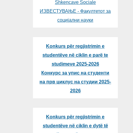
Shkencave Sociale
ИЗВЕСТУВАЊЕ - Факултетот за
социјални науки
Konkurs për regjistrimin e
studentëve në ciklin e parë te
studimeve 2025-2026
Конкурс за упис на студенти
на прв циклус на студии 2025-
2026
Konkurs për regjistrimin e
studentëve në ciklin e dytë të