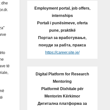
t dhe
Employment portal, job offers,
r.dr.
internships
Portali i punësimeve, oferta
za”
pune, praktikë
urve
Портал за вработување,
понуди за рабта, пракса
https://career.site.je/
ëto
dhe
ave të
iale,
Digital Platform for Research
Mentoring
Platformë Dixhitale për
 në
Mentorim Kërkimor
të
Дигитална платформа за