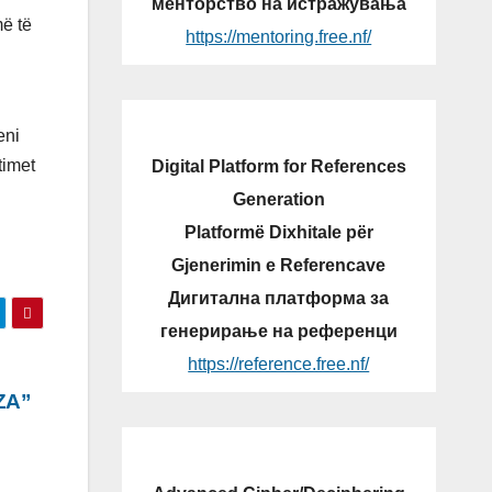
менторство на истражувања
ë të
https://mentoring.free.nf/
eni
timet
Digital Platform for References
Generation
Platformë Dixhitale për
Gjenerimin e Referencave
Дигитална платформа за
генерирање на референци
https://reference.free.nf/
ZA”