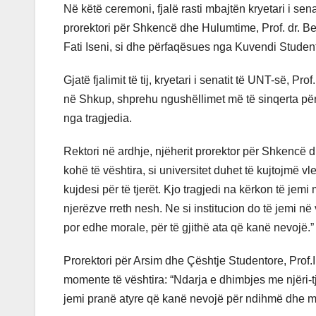
Në këtë ceremoni, fjalë rasti mbajtën kryetari i sen
prorektori për Shkencë dhe Hulumtime, Prof. dr. Bek
Fati Iseni, si dhe përfaqësues nga Kuvendi Student
Gjatë fjalimit të tij, kryetari i senatit të UNT-së, Pr
në Shkup, shprehu ngushëllimet më të sinqerta për fa
nga tragjedia.
Rektori në ardhje, njëherit prorektor për Shkencë 
kohë të vështira, si universitet duhet të kujtojmë
kujdesi për të tjerët. Kjo tragjedi na kërkon të je
njerëzve rreth nesh. Ne si institucion do të jemi n
por edhe morale, për të gjithë ata që kanë nevojë.”
Prorektori për Arsim dhe Çështje Studentore, Prof.I
momente të vështira: “Ndarja e dhimbjes me njëri-t
jemi pranë atyre që kanë nevojë për ndihmë dhe mb