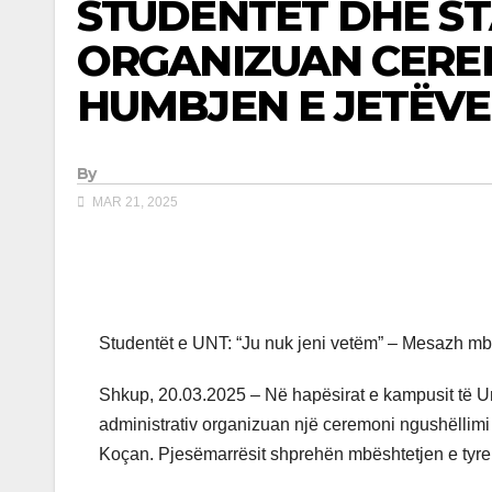
STUDENTËT DHE ST
ORGANIZUAN CERE
HUMBJEN E JETËVE
By
MAR 21, 2025
Studentët e UNT: “Ju nuk jeni vetëm” – Mesazh mbës
Shkup, 20.03.2025 – Në hapësirat e kampusit të Un
administrativ organizuan një ceremoni ngushëllimi në
Koçan. Pjesëmarrësit shprehën mbështetjen e tyre d