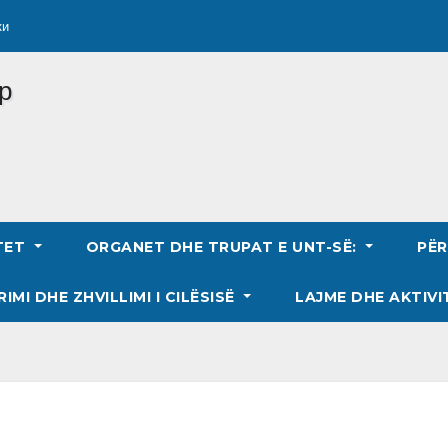
ки
TET
ORGANET DHE TRUPAT E UNT-SË:
PË
RIMI DHE ZHVILLIMI I CILËSISË
LAJME DHE AKTIVI