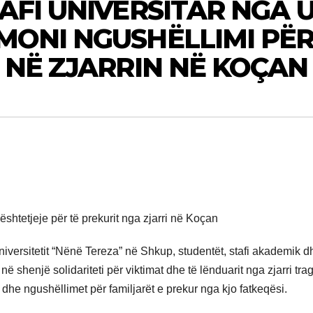
AFI UNIVERSITAR NGA 
MONI NGUSHËLLIMI PË
 NË ZJARRIN NË KOÇAN
htetjeje për të prekurit nga zjarri në Koçan
iversitetit “Nënë Tereza” në Shkup, studentët, stafi akademik d
 shenjë solidariteti për viktimat dhe të lënduarit nga zjarri trag
he ngushëllimet për familjarët e prekur nga kjo fatkeqësi.