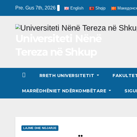
Skip
Pre. Gus 7th, 2026
English
Shqip
Македонс
to
content
Universiteti Nënë
Tereza në Shkup
RRETH UNIVERSITETIT
FAKULTE
MARRËDHËNIET NDËRKOMBËTARE
SIGU
LAJME DHE NGJARJE