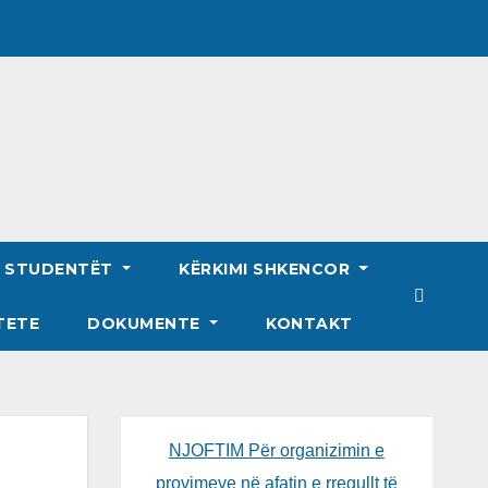
R STUDENTËT
KËRKIMI SHKENCOR
TETE
DOKUMENTE
KONTAKT
NJOFTIM Për organizimin e
provimeve në afatin e rregullt të