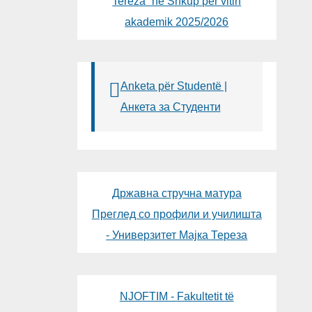
Tereza“ në Shkup për vitin
akademik 2025/2026
Anketa për Studentë |
Анкета за Студенти
Државна стручна матура
Преглед со профили и училишта
- Универзитет Мајка Тереза
NJOFTIM - Fakultetit të