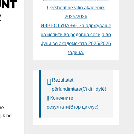
UNT
Qershorit në vitin akademik
R
2025/2026
ИЗВЕСТУВАЊЕ За одржување
на испити во редовна сесија во
Јуни во академската 2025/2026
година.
Rezultatet
përfundimtare(Cikli i dytë)
|| Конечните
резултати(Втор циклус)
he
jik në