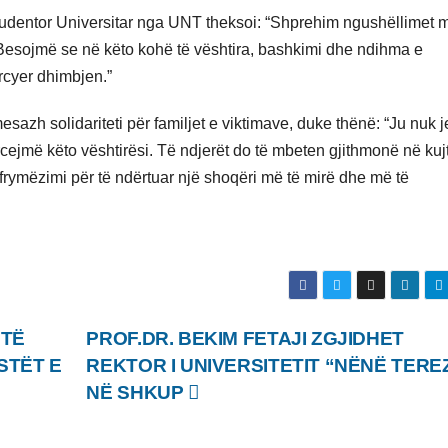
tudentor Universitar nga UNT theksoi: “Shprehim ngushëllimet m
i. Besojmë se në këto kohë të vështira, bashkimi dhe ndihma e
rcyer dhimbjen.”
azh solidariteti për familjet e viktimave, duke thënë: “Ju nuk j
cejmë këto vështirësi. Të ndjerët do të mbeten gjithmonë në kuj
im frymëzimi për të ndërtuar një shoqëri më të mirë dhe më të
 TË
PROF.DR. BEKIM FETAJI ZGJIDHET
STËT E
REKTOR I UNIVERSITETIT “NËNË TERE
NË SHKUP