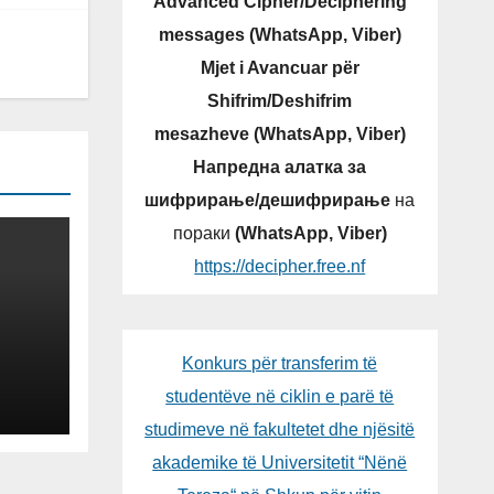
Advanced Cipher/Deciphering
messages (WhatsApp, Viber)
Mjet i Avancuar për
Shifrim/Deshifrim
mesazheve (WhatsApp, Viber)
Напредна алатка за
шифрирање/дешифрирање
на
пораки
(WhatsApp, Viber)
https://decipher.free.nf
Konkurs për transferim të
studentëve në ciklin e parë të
studimeve në fakultetet dhe njësitë
akademike të Universitetit “Nënë