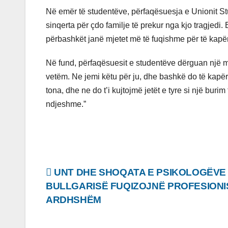
Në emër të studentëve, përfaqësuesja e Unionit S
sinqerta për çdo familje të prekur nga kjo tragjed
përbashkët janë mjetet më të fuqishme për të kapë
Në fund, përfaqësuesit e studentëve dërguan një mes
vetëm. Ne jemi këtu për ju, dhe bashkë do të kapër
tona, dhe ne do t’i kujtojmë jetët e tyre si një bur
ndjeshme.”
Lëvizje
UNT DHE SHOQATA E PSIKOLOGËVE
BULLGARISË FUQIZOJNË PROFESIONI
te
ARDHSHËM
postimet