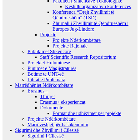
Fakulteti i Shkencave Teknologjike
Keshilli organizativ i konferencës
Konferenca “Drejt Zhvillimit të
Qëndrueshëm” (TSD)
Zhurnali i Zhvillimit të Qëndrueshëm i
Europes Jug-Lindore
Projekte
Projekte Ndërkombëtare
Projekte Rajonale
Publikimet Shkencore
Staff Scientific Research Repositorium
Projektet Hulumtuese
Punimet e Magjistraturës
Botime të UNT-së
Librat e Publikuara
Marrëdhëniet Ndërkombëtare
Erasmus +
Thirrjet
Erasmus+ eksperiencat
Dokumente
Format dhe udhëzimet për projekte
Projekte Ndërkombëtare
Marrëveshjet për bashkëpunim
Sigurimi dhe Zhvillimi i Cilësisë
Sigurimi I Cilësisë