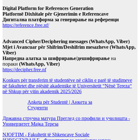
Digital Platform for References Generation
Platformë Dixhitale për Gjenerimin e Referencave
Дигитална платформа за генерирање на референци
https://reference.free.nf/
Advanced Cipher/Deciphering messages (WhatsApp, Viber)
Mjet i Avancuar për Shifrim/Deshifrim mesazheve (WhatsApp,
Viber)
Напредна алатка за шифрирање/дешифрирање
на
пораки
(WhatsApp, Viber)
https://decipher.free.nf
Konkurs për transferim të studentëve në ciklin e parë të studimeve
në fakultetet dhe njësitë akademike të Universitetit “Nënë Tereza“
në Shkup për vitin akademik 2025/2026
Anketa për Studentë | Анкета за
Студенти
Државна стручна матура Преглед со профили и училишта -
Универзитет Мајка Тереза
NJOFTIM - Fakultetit të Shkencave Sociale