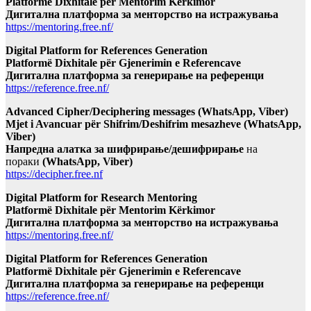
Platformë Dixhitale për Mentorim Kërkimor
Дигитална платформа за менторство на истражувања
https://mentoring.free.nf/
Digital Platform for References Generation
Platformë Dixhitale për Gjenerimin e Referencave
Дигитална платформа за генерирање на референци
https://reference.free.nf/
Advanced Cipher/Deciphering messages (WhatsApp, Viber)
Mjet i Avancuar për Shifrim/Deshifrim mesazheve (WhatsApp,
Viber)
Напредна алатка за шифрирање/дешифрирање
на
пораки
(WhatsApp, Viber)
https://decipher.free.nf
Digital Platform for Research Mentoring
Platformë Dixhitale për Mentorim Kërkimor
Дигитална платформа за менторство на истражувања
https://mentoring.free.nf/
Digital Platform for References Generation
Platformë Dixhitale për Gjenerimin e Referencave
Дигитална платформа за генерирање на референци
https://reference.free.nf/