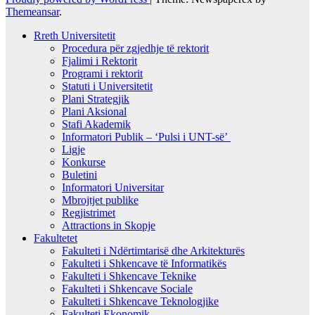
Themeansar
.
Rreth Universitetit
Procedura për zgjedhje të rektorit
Fjalimi i Rektorit
Programi i rektorit
Statuti i Universitetit
Plani Strategjik
Plani Aksional
Stafi Akademik
Informatori Publik – ‘Pulsi i UNT-së’
Ligje
Konkurse
Buletini
Informatori Universitar
Mbrojtjet publike
Regjistrimet
Attractions in Skopje
Fakultetet
Fakulteti i Ndërtimtarisë dhe Arkitekturës
Fakulteti i Shkencave të Informatikës
Fakulteti i Shkencave Teknike
Fakulteti i Shkencave Sociale
Fakulteti i Shkencave Teknologjike
Fakulteti Ekonomik