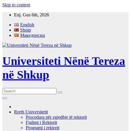
Skip to content
Enj. Gus 6th, 2026
English
Shqip
Македонски
Universiteti Nënë Tereza
në Shkup
Rreth Universitetit
Procedura për zgjedhje të rektorit
Fjalimi i Rektorit
Programi i rektorit