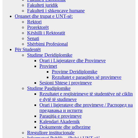
Fakulteti juridik
Fakulteti i shkencave humane
Organet dhe trupat e UNT-së:
Rektori
Prorektorët
Këshilli i Rektoratit
Senati
Shërbimi Profesional
Për Studentët
Studime Deridiplomike
Orari i Ligjeratave dhe Provimeve
Provimet
Provime Deridiplomike
Rezultatet e paraqitjes së provimeve
Sesioni Shtese i provimeve
Studime Pasdiplomike
Rezultatet e regjistrimeve të studentëve në ciklin
e dytë të studimeve
Orari i ligjeratave dhe provimeve / Распоред на
предавањa и испити
Paraqitja e provimeve
Kalendari Akademik
Dokumente dhe udhezime
Rregullore institucionale