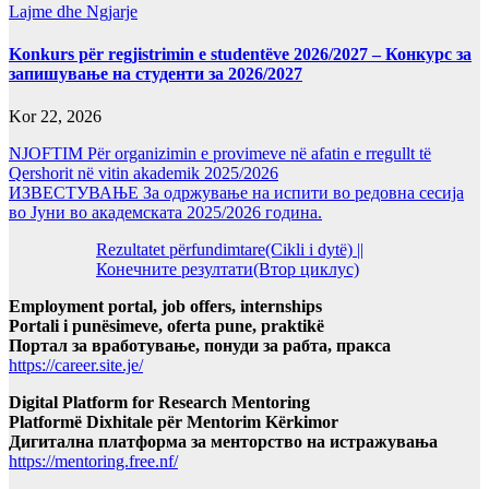
Lajme dhe Ngjarje
Konkurs për regjistrimin e studentëve 2026/2027 – Конкурс за
запишување на студенти за 2026/2027
Kor 22, 2026
NJOFTIM Për organizimin e provimeve në afatin e rregullt të
Qershorit në vitin akademik 2025/2026
ИЗВЕСТУВАЊЕ За одржување на испити во редовна сесија
во Јуни во академската 2025/2026 година.
Rezultatet përfundimtare(Cikli i dytë) ||
Конечните резултати(Втор циклус)
Employment portal, job offers, internships
Portali i punësimeve, oferta pune, praktikë
Портал за вработување, понуди за рабта, пракса
https://career.site.je/
Digital Platform for Research Mentoring
Platformë Dixhitale për Mentorim Kërkimor
Дигитална платформа за менторство на истражувања
https://mentoring.free.nf/