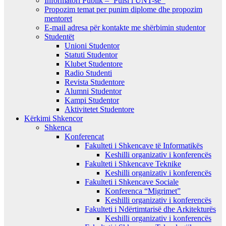
Informatori Publik – ‘Pulsi i UNT-së’
Propozim temat per punim diplome dhe propozim
mentoret
E-mail adresa për kontakte me shërbimin studentor
Studentët
Unioni Studentor
Statuti Studentor
Klubet Studentore
Radio Studenti
Revista Studentore
Alumni Studentor
Kampi Studentor
Aktivitetet Studentore
Kërkimi Shkencor
Shkenca
Konferencat
Fakulteti i Shkencave të Informatikës
Keshilli organizativ i konferencës
Fakulteti i Shkencave Teknike
Keshilli organizativ i konferencës
Fakulteti i Shkencave Sociale
Konferenca “Migrimet”
Keshilli organizativ i konferencës
Fakulteti i Ndërtimtarisë dhe Arkitekturës
Keshilli organizativ i konferencës