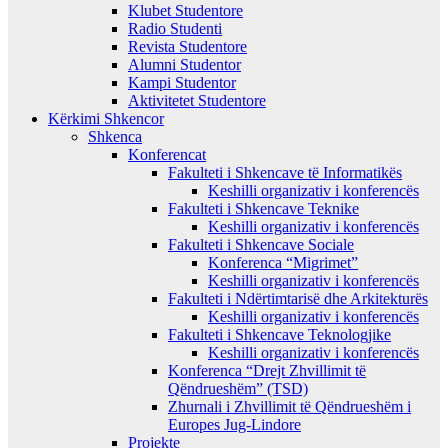
Klubet Studentore
Radio Studenti
Revista Studentore
Alumni Studentor
Kampi Studentor
Aktivitetet Studentore
Kërkimi Shkencor
Shkenca
Konferencat
Fakulteti i Shkencave të Informatikës
Keshilli organizativ i konferencës
Fakulteti i Shkencave Teknike
Keshilli organizativ i konferencës
Fakulteti i Shkencave Sociale
Konferenca “Migrimet”
Keshilli organizativ i konferencës
Fakulteti i Ndërtimtarisë dhe Arkitekturës
Keshilli organizativ i konferencës
Fakulteti i Shkencave Teknologjike
Keshilli organizativ i konferencës
Konferenca “Drejt Zhvillimit të
Qëndrueshëm” (TSD)
Zhurnali i Zhvillimit të Qëndrueshëm i
Europes Jug-Lindore
Projekte