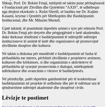
Shkup, Prof. Dr. Bekim Fetaji, mirëpriti në takim pune përfaqësuesit
e Fondacionit për Zhvillim dhe Qytetërim “AXIS”, të udhëhequr
nga drejtori ekzekutiv z. Rufat Sherifi, së bashku me Dr. Kujtim
Kasami, kryetar i Qendrës për Mirëkuptim dhe Bashkëpunim
Institucional, dhe Mr. Milazim Mustafi.
Gjatë takimit, të pranishmit shprehën urimet e tyre për rektorin Prof.
Dr. Bekim Fetaji për detyrën dhe përgjegjësinë e lartë akademike,
duke theksuar rëndësinë e bashkëpunimit të ndërsjellë ndërmjet
institucioneve të arsimit të lartë dhe organizatave që promovojnë
zhvillimin shoqëror dhe kulturor.
Në takim u diskutua për mundësitë e bashkëpunimit në fusha të
përbashkëta me interes, përfshirë zhvillimin e projekteve arsimore,
kulturore dhe kërkimore, si dhe organizimin e aktiviteteve të
përbashkëta që synojnë promovimin e dialogut, mirëkuptimit
ndërkulturor dhe avancimin e vlerave të bashkëjetesës.
Në përmbyllje, palët shprehën gatishmërinë për të konkretizuar
bashkëpunimin në projekte të ardhshme dhe për të ndërtuar ura të
qëndrueshme ndërmjet akademisë dhe shoqërisë civile.
Lëvizje te postimet