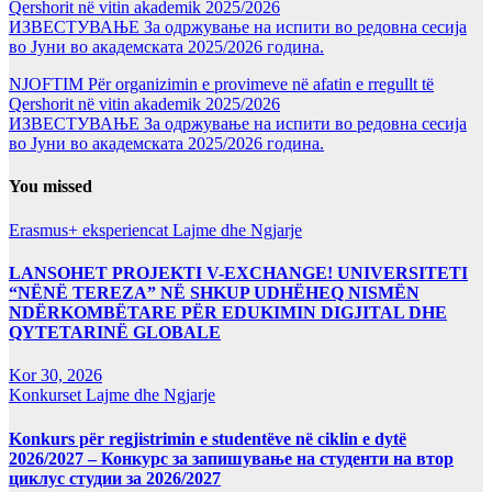
Qershorit në vitin akademik 2025/2026
ИЗВЕСТУВАЊЕ За одржување на испити во редовна сесија
во Јуни во академската 2025/2026 година.
NJOFTIM Për organizimin e provimeve në afatin e rregullt të
Qershorit në vitin akademik 2025/2026
ИЗВЕСТУВАЊЕ За одржување на испити во редовна сесија
во Јуни во академската 2025/2026 година.
You missed
Erasmus+ eksperiencat
Lajme dhe Ngjarje
LANSOHET PROJEKTI V-EXCHANGE! UNIVERSITETI
“NËNË TEREZA” NË SHKUP UDHËHEQ NISMËN
NDËRKOMBËTARE PËR EDUKIMIN DIGJITAL DHE
QYTETARINË GLOBALE
Kor 30, 2026
Konkurset
Lajme dhe Ngjarje
Konkurs për regjistrimin e studentëve në ciklin e dytë
2026/2027 – Конкурс за запишување на студенти на втор
циклус студии за 2026/2027