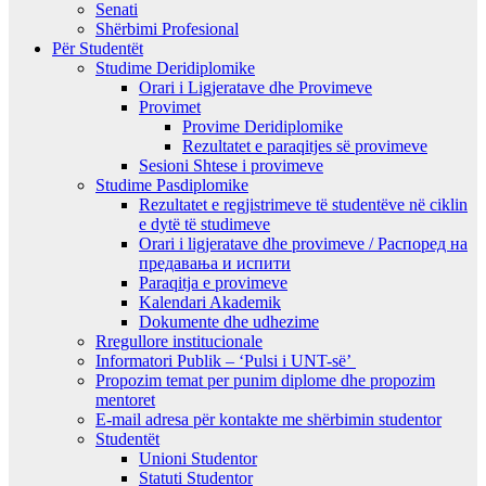
Senati
Shërbimi Profesional
Për Studentët
Studime Deridiplomike
Orari i Ligjeratave dhe Provimeve
Provimet
Provime Deridiplomike
Rezultatet e paraqitjes së provimeve
Sesioni Shtese i provimeve
Studime Pasdiplomike
Rezultatet e regjistrimeve të studentëve në ciklin
e dytë të studimeve
Orari i ligjeratave dhe provimeve / Распоред на
предавањa и испити
Paraqitja e provimeve
Kalendari Akademik
Dokumente dhe udhezime
Rregullore institucionale
Informatori Publik – ‘Pulsi i UNT-së’
Propozim temat per punim diplome dhe propozim
mentoret
E-mail adresa për kontakte me shërbimin studentor
Studentët
Unioni Studentor
Statuti Studentor