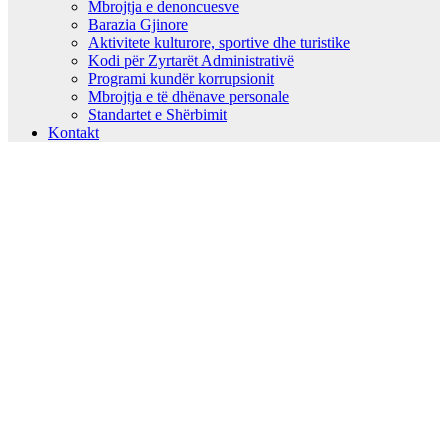
Mbrojtja e denoncuesve
Barazia Gjinore
Aktivitete kulturore, sportive dhe turistike
Kodi për Zyrtarët Administrativë
Programi kundër korrupsionit
Mbrojtja e të dhënave personale
Standartet e Shërbimit
Kontakt