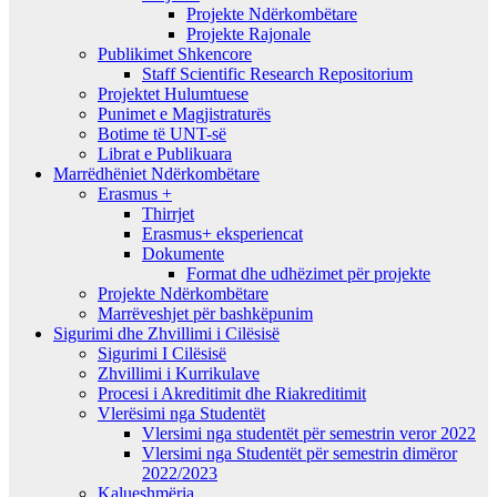
Projekte Ndërkombëtare
Projekte Rajonale
Publikimet Shkencore
Staff Scientific Research Repositorium
Projektet Hulumtuese
Punimet e Magjistraturës
Botime të UNT-së
Librat e Publikuara
Marrëdhëniet Ndërkombëtare
Erasmus +
Thirrjet
Erasmus+ eksperiencat
Dokumente
Format dhe udhëzimet për projekte
Projekte Ndërkombëtare
Marrëveshjet për bashkëpunim
Sigurimi dhe Zhvillimi i Cilësisë
Sigurimi I Cilësisë
Zhvillimi i Kurrikulave
Procesi i Akreditimit dhe Riakreditimit
Vlerësimi nga Studentët
Vlersimi nga studentët për semestrin veror 2022
Vlersimi nga Studentët për semestrin dimëror
2022/2023
Kalueshmëria