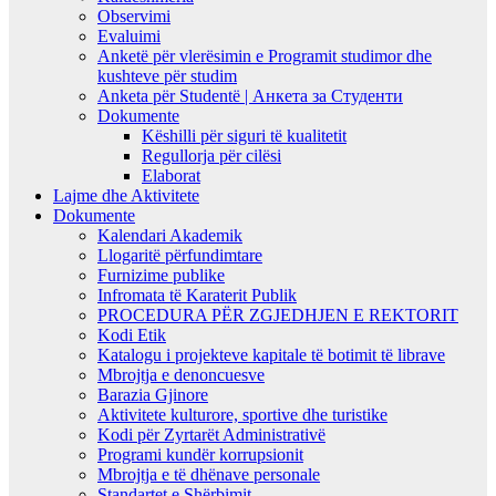
Observimi
Evaluimi
Anketë për vlerësimin e Programit studimor dhe
kushteve për studim
Anketa për Studentë | Анкета за Студенти
Dokumente
Këshilli për siguri të kualitetit
Regullorja për cilësi
Elaborat
Lajme dhe Aktivitete
Dokumente
Kalendari Akademik
Llogaritë përfundimtare
Furnizime publike
Infromata të Karaterit Publik
PROCEDURA PËR ZGJEDHJEN E REKTORIT
Kodi Etik
Katalogu i projekteve kapitale të botimit të librave
Mbrojtja e denoncuesve
Barazia Gjinore
Aktivitete kulturore, sportive dhe turistike
Kodi për Zyrtarët Administrativë
Programi kundër korrupsionit
Mbrojtja e të dhënave personale
Standartet e Shërbimit