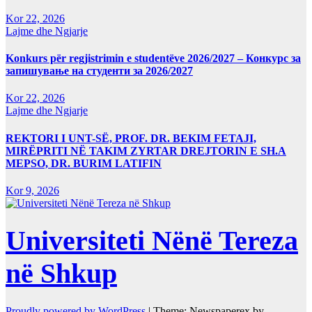
Kor 22, 2026
Lajme dhe Ngjarje
Konkurs për regjistrimin e studentëve 2026/2027 – Конкурс за
запишување на студенти за 2026/2027
Kor 22, 2026
Lajme dhe Ngjarje
REKTORI I UNT-SË, PROF. DR. BEKIM FETAJI,
MIRËPRITI NË TAKIM ZYRTAR DREJTORIN E SH.A
MEPSO, DR. BURIM LATIFIN
Kor 9, 2026
Universiteti Nënë Tereza
në Shkup
Proudly powered by WordPress
|
Theme: Newspaperex by