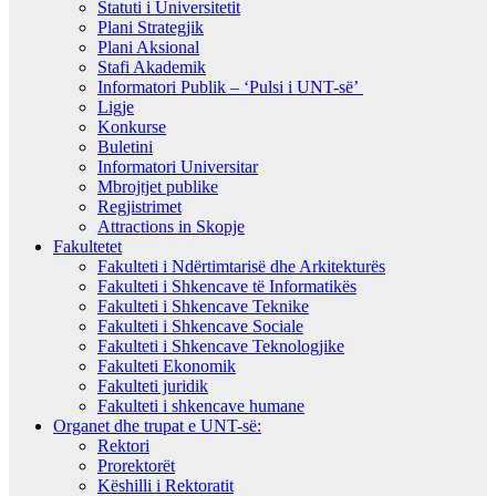
Statuti i Universitetit
Plani Strategjik
Plani Aksional
Stafi Akademik
Informatori Publik – ‘Pulsi i UNT-së’
Ligje
Konkurse
Buletini
Informatori Universitar
Mbrojtjet publike
Regjistrimet
Attractions in Skopje
Fakultetet
Fakulteti i Ndërtimtarisë dhe Arkitekturës
Fakulteti i Shkencave të Informatikës
Fakulteti i Shkencave Teknike
Fakulteti i Shkencave Sociale
Fakulteti i Shkencave Teknologjike
Fakulteti Ekonomik
Fakulteti juridik
Fakulteti i shkencave humane
Organet dhe trupat e UNT-së:
Rektori
Prorektorët
Këshilli i Rektoratit