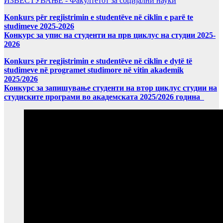
ИЗВЕСТУВАЊЕ - Факултетот за социјални науки
Konkurs për regjistrimin e studentëve në ciklin e parë te
studimeve 2025-2026
Конкурс за упис на студенти на прв циклус на студии 2025-
2026
Konkurs për regjistrimin e studentëve në ciklin e dytë të
studimeve në programet studimore në vitin akademik
2025/2026
Конкурс за запишување студенти на втор циклус студии на
студиските програми во академската 2025/2026 година