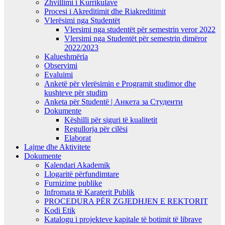
Zhvillimi i Kurrikulave
Procesi i Akreditimit dhe Riakreditimit
Vlerësimi nga Studentët
Vlersimi nga studentët për semestrin veror 2022
Vlersimi nga Studentët për semestrin dimëror
2022/2023
Kalueshmëria
Observimi
Evaluimi
Anketë për vlerësimin e Programit studimor dhe
kushteve për studim
Anketa për Studentë | Анкета за Студенти
Dokumente
Këshilli për siguri të kualitetit
Regullorja për cilësi
Elaborat
Lajme dhe Aktivitete
Dokumente
Kalendari Akademik
Llogaritë përfundimtare
Furnizime publike
Infromata të Karaterit Publik
PROCEDURA PËR ZGJEDHJEN E REKTORIT
Kodi Etik
Katalogu i projekteve kapitale të botimit të librave