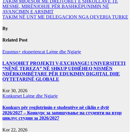
TAKIM MİQËSOR ME DREJTORËT E SHKOLLAVE TË
MESME, MIRËNJOHJE PËR BASHKËPUNIMIN NË
AVANCIMIN E ARSIMIT
TAKIM NË UNT ME DELEGACION NGA QEVERIA TURKE
By
Related Post
Erasmus+ eksperiencat
Lajme dhe Ngjarje
LANSOHET PROJEKTI V-EXCHANGE! UNIVERSITETI
“NËNË TEREZA” NË SHKUP UDHËHEQ NISMËN
NDËRKOMBËTARE PËR EDUKIMIN DIGJITAL DHE
QYTETARINË GLOBALE
Kor 30, 2026
Konkurset
Lajme dhe Ngjarje
Konkurs për regjistrimin e studentëve në ciklin e dytë
2026/2027 – Конкурс за запишување на студенти на втор
циклус студии за 2026/2027
Kor 22, 2026