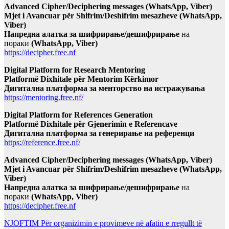
Advanced Cipher/Deciphering messages (WhatsApp, Viber)
Mjet i Avancuar për Shifrim/Deshifrim mesazheve (WhatsApp,
Viber)
Напредна алатка за шифрирање/дешифрирање
на
пораки
(WhatsApp, Viber)
https://decipher.free.nf
Digital Platform for Research Mentoring
Platformë Dixhitale për Mentorim Kërkimor
Дигитална платформа за менторство на истражувања
https://mentoring.free.nf/
Digital Platform for References Generation
Platformë Dixhitale për Gjenerimin e Referencave
Дигитална платформа за генерирање на референци
https://reference.free.nf/
Advanced Cipher/Deciphering messages (WhatsApp, Viber)
Mjet i Avancuar për Shifrim/Deshifrim mesazheve (WhatsApp,
Viber)
Напредна алатка за шифрирање/дешифрирање
на
пораки
(WhatsApp, Viber)
https://decipher.free.nf
NJOFTIM Për organizimin e provimeve në afatin e rregullt të