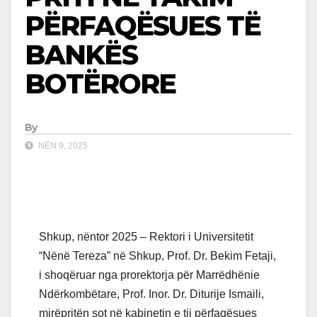
PËRFAQËSUES TË
BANKËS
BOTËRORE
By
NËN 9, 2025
Shkup, nëntor 2025 – Rektori i Universitetit
“Nënë Tereza” në Shkup, Prof. Dr. Bekim Fetaji,
i shoqëruar nga prorektorja për Marrëdhënie
Ndërkombëtare, Prof. Inor. Dr. Diturije Ismaili,
mirëpritën sot në kabinetin e tij përfaqësues