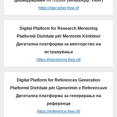
дешифрирање
на пораки
(WhatsApp, Viber)
https://decipher.free.nf
Digital Platform for Research Mentoring
Platformë Dixhitale për Mentorim Kërkimor
Дигитална платформа за менторство на
истражувања
https://mentoring.free.nf/
Digital Platform for References Generation
Platformë Dixhitale për Gjenerimin e Referencave
Дигитална платформа за генерирање на
референци
https://reference.free.nf/