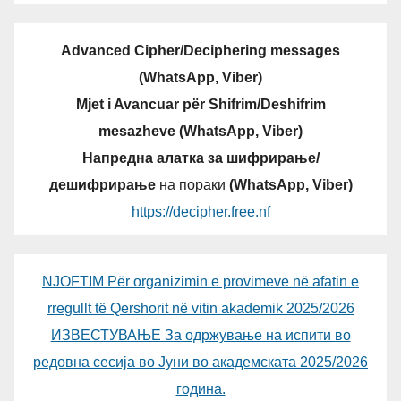
Advanced Cipher/Deciphering messages
(WhatsApp, Viber)
Mjet i Avancuar për Shifrim/Deshifrim
mesazheve (WhatsApp, Viber)
Напредна алатка за шифрирање/
дешифрирање
на пораки
(WhatsApp, Viber)
https://decipher.free.nf
NJOFTIM Për organizimin e provimeve në afatin e
rregullt të Qershorit në vitin akademik 2025/2026
ИЗВЕСТУВАЊЕ За одржување на испити во
редовна сесија во Јуни во академската 2025/2026
година.