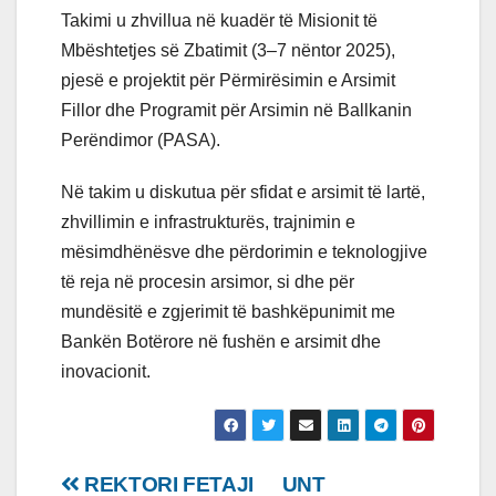
Takimi u zhvillua në kuadër të Misionit të
Mbështetjes së Zbatimit (3–7 nëntor 2025),
pjesë e projektit për Përmirësimin e Arsimit
Fillor dhe Programit për Arsimin në Ballkanin
Perëndimor (PASA).
Në takim u diskutua për sfidat e arsimit të lartë,
zhvillimin e infrastrukturës, trajnimin e
mësimdhënësve dhe përdorimin e teknologjive
të reja në procesin arsimor, si dhe për
mundësitë e zgjerimit të bashkëpunimit me
Bankën Botërore në fushën e arsimit dhe
inovacionit.
Lëvizje
REKTORI FETAJI
UNT