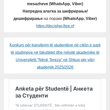
mesazheve (WhatsApp, Viber)
Напредна алатка за шифрирање/
дешифрирање
на пораки
(WhatsApp, Viber)
https://decipher.free.nf
Konkurs për transferim të studentëve në ciklin e parë
të studimeve në fakultetet dhe njësitë akademike të
Universitetit “Nënë Tereza“ në Shkup për vitin
akademik 2025/2026