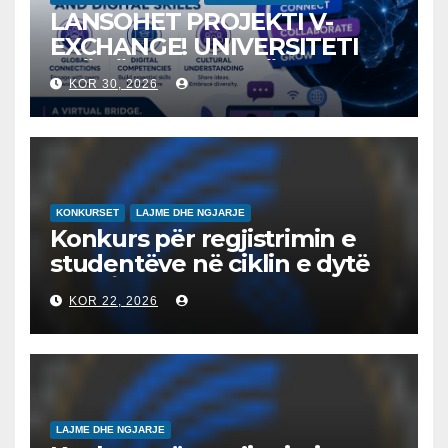
LANSOHET PROJEKTI V-
EXCHANGE! UNIVERSITETI
“NËNË TEREZA” NË SHKUP
KOR 30, 2026
UDHËHEQ NISMËN
NDËRKOMBËTARE PËR
EDUKIMIN DIGJITAL DHE
QYTETARINË GLOBALE
KONKURSET
LAJME DHE NGJARJE
Konkurs për regjistrimin e
studentëve në ciklin e dytë
2026/2027 – Конкурс за
KOR 22, 2026
запишување на студенти
на втор циклус студии за
2026/2027
LAJME DHE NGJARJE