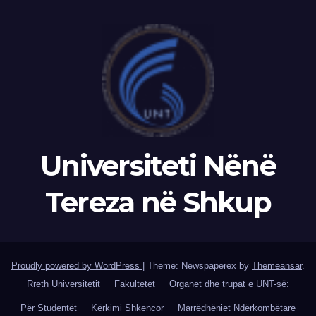
Universiteti Nënë
Tereza në Shkup
Proudly powered by WordPress
|
Theme: Newspaperex by
Themeansar
.
Rreth Universitetit
Fakultetet
Organet dhe trupat e UNT-së:
Për Studentët
Kërkimi Shkencor
Marrëdhëniet Ndërkombëtare