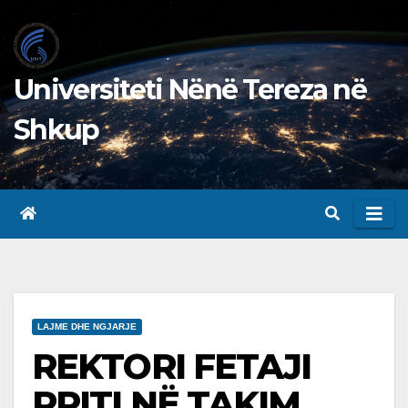
Skip
to
content
Universiteti Nënë Tereza në
Shkup
LAJME DHE NGJARJE
REKTORI FETAJI
PRITI NË TAKIM