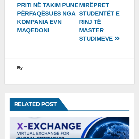
PRITI NË TAKIM PUNE
MIRËPRET
te
PËRFAQËSUES NGA
STUDENTËT E
postimet
KOMPANIA EVN
RINJ TË
MAQEDONI
MASTER
STUDIMEVE
By
RELATED POST