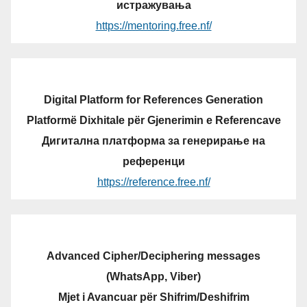
истражувања
https://mentoring.free.nf/
Digital Platform for References Generation
Platformë Dixhitale për Gjenerimin e Referencave
Дигитална платформа за генерирање на
референци
https://reference.free.nf/
Advanced Cipher/Deciphering messages
(WhatsApp, Viber)
Mjet i Avancuar për Shifrim/Deshifrim