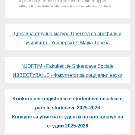
Државна стручна матура Преглед со профили и
училишта - Универзитет Мајка Тереза
NJOFTIM - Fakultetit të Shkencave Sociale
ИЗВЕСТУВАЊЕ - Факултетот за социјални науки
Konkurs për regjistrimin e studentëve në ciklin e
parë te studimeve 2025-2026
Конкурс за упис на студенти на прв циклус на
студии 2025-2026