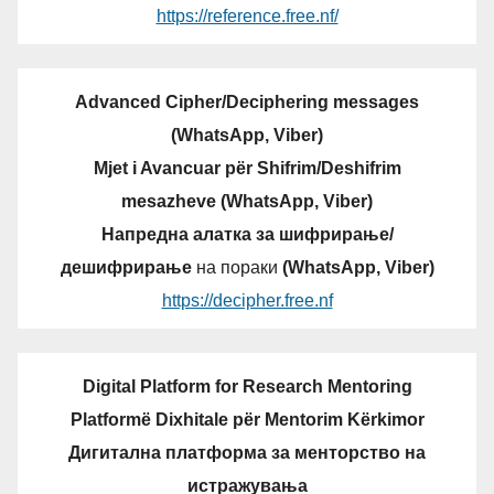
https://reference.free.nf/
Advanced Cipher/Deciphering messages
(WhatsApp, Viber)
Mjet i Avancuar për Shifrim/Deshifrim
mesazheve (WhatsApp, Viber)
Напредна алатка за шифрирање/
дешифрирање
на пораки
(WhatsApp, Viber)
https://decipher.free.nf
Digital Platform for Research Mentoring
Platformë Dixhitale për Mentorim Kërkimor
Дигитална платформа за менторство на
истражувања