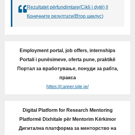
Rezultatet përfundimtare(Cikli i dytë) ||
Конечните резултати(Втор циклус)
Employment portal, job offers, internships
Portali i punësimeve, oferta pune, praktikë
Портал за вработување, понуди за рабта,
пракса
https://career.site.je/
Digital Platform for Research Mentoring
Platformë Dixhitale për Mentorim Kërkimor
Дигитална платформа за менторство на