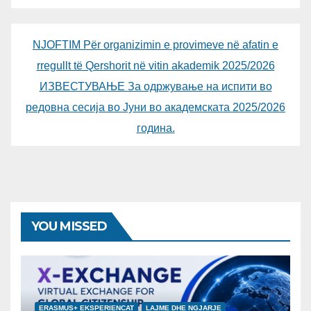
NJOFTIM Për organizimin e provimeve në afatin e
rregullt të Qershorit në vitin akademik 2025/2026
ИЗВЕСТУВАЊЕ За одржување на испити во
редовна сесија во Јуни во академската 2025/2026
година.
YOU MISSED
ERASMUS+ EKSPERIENCAT
LAJME DHE NGJARJE