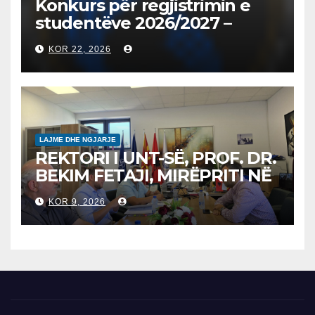
Konkurs për regjistrimin e
studentëve 2026/2027 –
Конкурс за запишување на
KOR 22, 2026
студенти за 2026/2027
LAJME DHE NGJARJE
REKTORI I UNT-SË, PROF. DR.
BEKIM FETAJI, MIRËPRITI NË
TAKIM ZYRTAR DREJTORIN E
KOR 9, 2026
SH.A MEPSO, DR. BURIM
LATIFIN