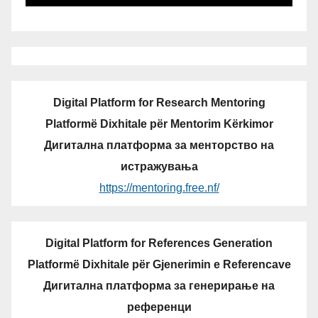
Digital Platform for Research Mentoring
Platformë Dixhitale për Mentorim Kërkimor
Дигитална платформа за менторство на
истражувања
https://mentoring.free.nf/
Digital Platform for References Generation
Platformë Dixhitale për Gjenerimin e Referencave
Дигитална платформа за генерирање на
референци