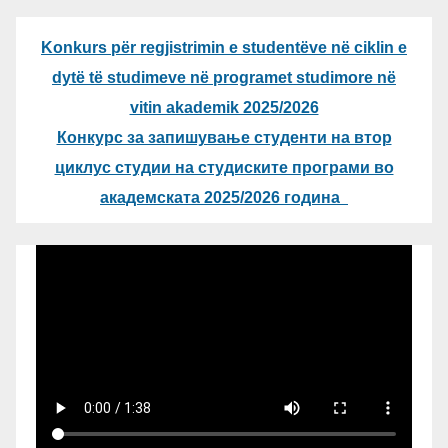
Konkurs për regjistrimin e studentëve në ciklin e
dytë të studimeve në programet studimore në
vitin akademik 2025/2026
Конкурс за запишување студенти на втор
циклус студии на студиските програми во
академската 2025/2026 година