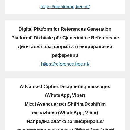
https://mentoring.free.nf/
Digital Platform for References Generation
Platformë Dixhitale për Gjenerimin e Referencave
Дигитална платформа за генерирање на
референци
https://reference.free.nf/
Advanced Cipher/Deciphering messages
(WhatsApp, Viber)
Mjet i Avancuar për Shifrim/Deshifrim
mesazheve (WhatsApp, Viber)
Напредна алатка за шифрирање/