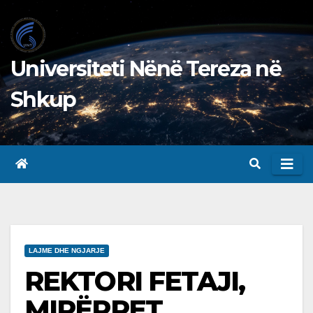
Skip
to
content
Universiteti Nënë Tereza në
Shkup
LAJME DHE NGJARJE
REKTORI FETAJI,
MIRËPRET