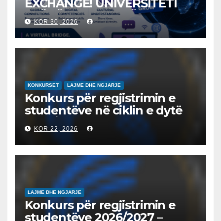
EXCHANGE! UNIVERSITETI
“NËNË TEREZA” NË SHKUP
KOR 30, 2026
UDHËHEQ NISMËN
NDËRKOMBËTARE PËR
EDUKIMIN DIGJITAL DHE
QYTETARINË GLOBALE
KONKURSET
LAJME DHE NGJARJE
Konkurs për regjistrimin e
studentëve në ciklin e dytë
2026/2027 – Конкурс за
KOR 22, 2026
запишување на студенти
на втор циклус студии за
2026/2027
LAJME DHE NGJARJE
Konkurs për regjistrimin e
studentëve 2026/2027 –