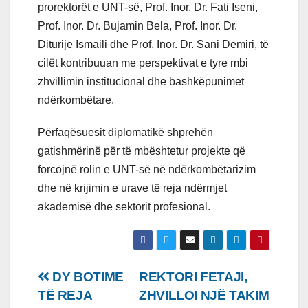
prorektorët e UNT-së, Prof. Inor. Dr. Fati Iseni,
Prof. Inor. Dr. Bujamin Bela, Prof. Inor. Dr.
Diturije Ismaili dhe Prof. Inor. Dr. Sani Demiri, të
cilët kontribuuan me perspektivat e tyre mbi
zhvillimin institucional dhe bashkëpunimet
ndërkombëtare.
Përfaqësuesit diplomatikë shprehën
gatishmërinë për të mbështetur projekte që
forcojnë rolin e UNT-së në ndërkombëtarizim
dhe në krijimin e urave të reja ndërmjet
akademisë dhe sektorit profesional.
Lëvizje
DY BOTIME
REKTORI FETAJI,
TË REJA
ZHVILLOI NJË TAKIM