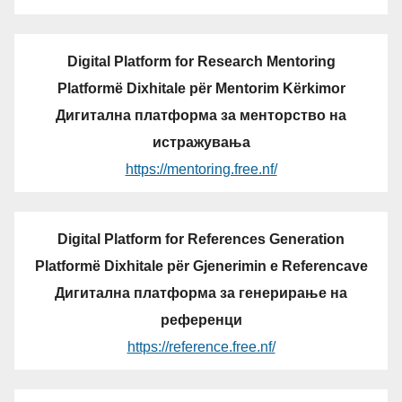
Digital Platform for Research Mentoring
Platformë Dixhitale për Mentorim Kërkimor
Дигитална платформа за менторство на
истражувања
https://mentoring.free.nf/
Digital Platform for References Generation
Platformë Dixhitale për Gjenerimin e Referencave
Дигитална платформа за генерирање на
референци
https://reference.free.nf/