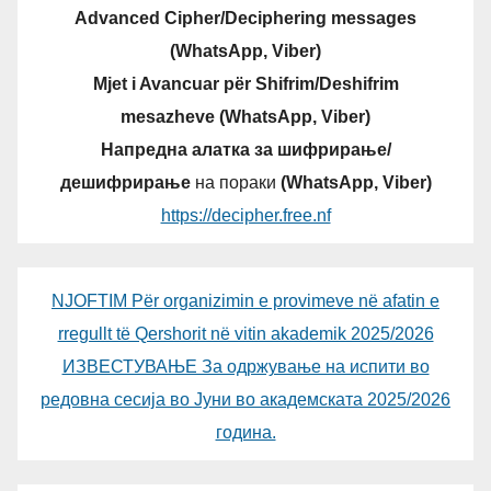
Advanced Cipher/Deciphering messages
(WhatsApp, Viber)
Mjet i Avancuar për Shifrim/Deshifrim
mesazheve (WhatsApp, Viber)
Напредна алатка за шифрирање/
дешифрирање
на пораки
(WhatsApp, Viber)
https://decipher.free.nf
NJOFTIM Për organizimin e provimeve në afatin e
rregullt të Qershorit në vitin akademik 2025/2026
ИЗВЕСТУВАЊЕ За одржување на испити во
редовна сесија во Јуни во академската 2025/2026
година.