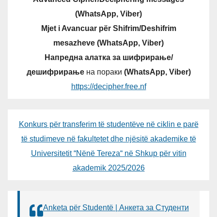
(WhatsApp, Viber)
Mjet i Avancuar për Shifrim/Deshifrim
mesazheve (WhatsApp, Viber)
Напредна алатка за шифрирање/
дешифрирање
на пораки
(WhatsApp, Viber)
https://decipher.free.nf
Konkurs për transferim të studentëve në ciklin e parë
të studimeve në fakultetet dhe njësitë akademike të
Universitetit “Nënë Tereza“ në Shkup për vitin
akademik 2025/2026
Anketa për Studentë | Анкета за Студенти