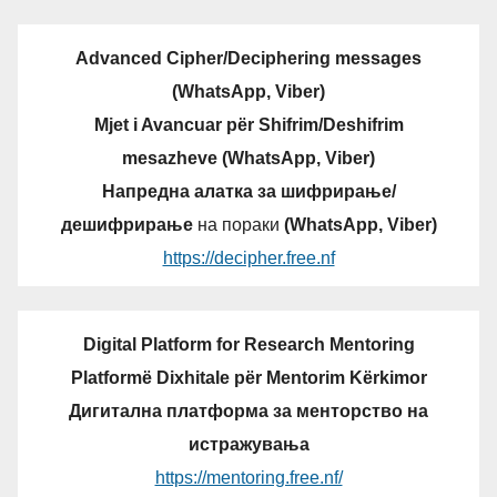
Advanced Cipher/Deciphering messages
(WhatsApp, Viber)
Mjet i Avancuar për Shifrim/Deshifrim
mesazheve (WhatsApp, Viber)
Напредна алатка за шифрирање/
дешифрирање
на пораки
(WhatsApp, Viber)
https://decipher.free.nf
Digital Platform for Research Mentoring
Platformë Dixhitale për Mentorim Kërkimor
Дигитална платформа за менторство на
истражувања
https://mentoring.free.nf/