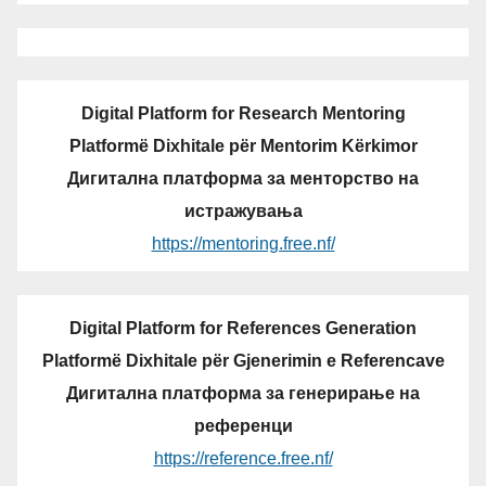
Digital Platform for Research Mentoring
Platformë Dixhitale për Mentorim Kërkimor
Дигитална платформа за менторство на
истражувања
https://mentoring.free.nf/
Digital Platform for References Generation
Platformë Dixhitale për Gjenerimin e Referencave
Дигитална платформа за генерирање на
референци
https://reference.free.nf/