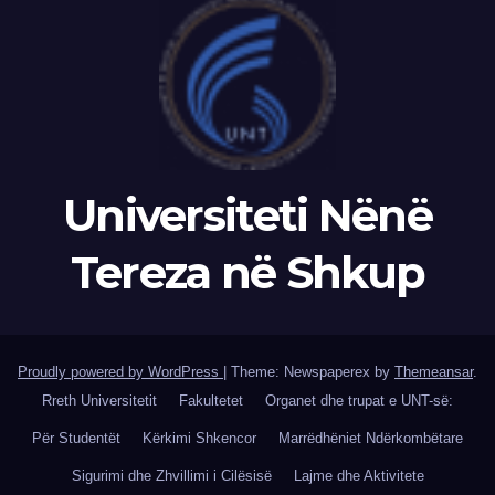
Universiteti Nënë
Tereza në Shkup
Proudly powered by WordPress
|
Theme: Newspaperex by
Themeansar
.
Rreth Universitetit
Fakultetet
Organet dhe trupat e UNT-së:
Për Studentët
Kërkimi Shkencor
Marrëdhëniet Ndërkombëtare
Sigurimi dhe Zhvillimi i Cilësisë
Lajme dhe Aktivitete