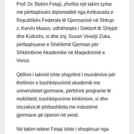
Prof. Dr. Bekim Fetaji, zhvilloi një takim zyrtar
me përfaqësues diplomatikë nga Ambasada e
Republikës Federale të Gjermanisë në Shkup:
z. Kervin Maass, udhëheqës i Sektorit të Shtypit
dhe Kulturës, si dhe znj. Susan Veselji Zuka,
përfaqësuese e Shërbimit Gjerman për
Shkëmbime Akademike në Maqedoninë e
Veriut.
Qëllimi i takimit ishte shqyrtimi i mundësive për
thellimin e bashkëpunimit akademik me
universitetet gjermane, përfshirë programe të
mobilitetit, bashkëpunime kërkimore, si dhe
iniciativa të përbashkëta me industrinë
gjermane që operon në vend.
Në takim rektori Fetaji ishte i shoqëruar nga