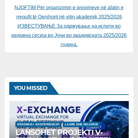
NJOFTIM Për organizimin e provimeve në afatin e
rregullt të Qershorit në vitin akademik 2025/2026
ИЗВЕСТУВАЊЕ За одржување на испити во
редовна сесија во Јуни во академската 2025/2026
година.
YOU MISSED
ERASMUS+ EKSPERIENCAT
LAJME DHE NGJARJE
LANSOHET PROJEKTI V-