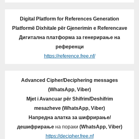
Digital Platform for References Generation
Platformë Dixhitale për Gjenerimin e Referencave
Дигитална платформа за генерирање на
референци
https://reference.free.nf/
Advanced Cipher/Deciphering messages
(WhatsApp, Viber)
Mjet i Avancuar për Shifrim/Deshifrim
mesazheve (WhatsApp, Viber)
Напредна алатка за шифрирање/
дешифрирање
на пораки
(WhatsApp, Viber)
https://decipher.free.nf