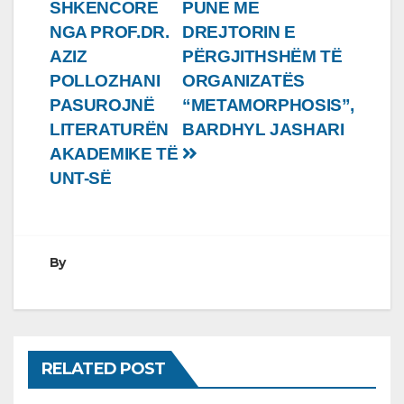
te
SHKENCORE
PUNE ME
postimet
NGA PROF.DR.
DREJTORIN E
AZIZ
PËRGJITHSHËM TË
POLLOZHANI
ORGANIZATËS
PASUROJNË
“METAMORPHOSIS”,
LITERATURËN
BARDHYL JASHARI
AKADEMIKE TË
UNT-SË
By
RELATED POST