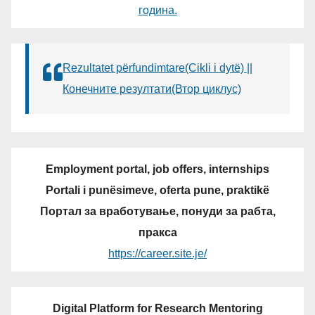
година.
Rezultatet përfundimtare(Cikli i dytë) ||
Конечните резултати(Втор циклус)
Employment portal, job offers, internships
Portali i punësimeve, oferta pune, praktikë
Портал за вработување, понуди за рабта,
пракса
https://career.site.je/
Digital Platform for Research Mentoring