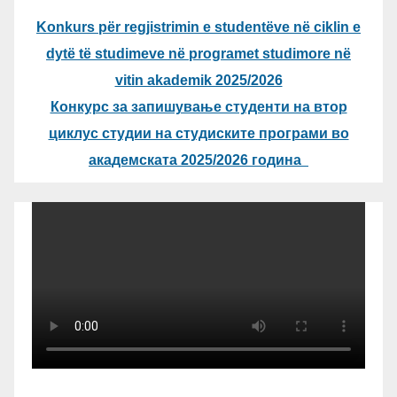
Konkurs për regjistrimin e studentëve në ciklin e
dytë të studimeve në programet studimore në
vitin akademik 2025/2026
Конкурс за запишување студенти на втор
циклус студии на студиските програми во
академската 2025/2026 година