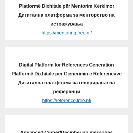
Platformë Dixhitale për Mentorim Kërkimor
Дигитална платформа за менторство на
истражувања
https://mentoring.free.nf/
Digital Platform for References Generation
Platformë Dixhitale për Gjenerimin e Referencave
Дигитална платформа за генерирање на
референци
https://reference.free.nf/
Advanced Cipher/Deciphering messages