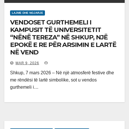
LAJME DHE NGJARJE
VENDOSET GURTHEMELI I
KAMPUSIT TË UNIVERSITETIT
“NËNË TEREZA” NË SHKUP, NJË
EPOKË E RE PËR ARSIMIN E LARTË
NË VEND
MAR 9, 2026
Shkup, 7 mars 2026 – Në një atmosferë festive dhe
me rëndësi të lartë simbolike, sot u vendos
gurthemeli i…