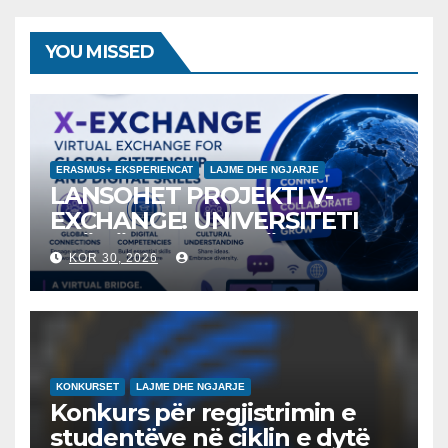
YOU MISSED
ERASMUS+ EKSPERIENCAT
LAJME DHE NGJARJE
LANSOHET PROJEKTI V-
EXCHANGE! UNIVERSITETI
“NËNË TEREZA” NË SHKUP
KOR 30, 2026
UDHËHEQ NISMËN
NDËRKOMBËTARE PËR
EDUKIMIN DIGJITAL DHE
QYTETARINË GLOBALE
KONKURSET
LAJME DHE NGJARJE
Konkurs për regjistrimin e
studentëve në ciklin e dytë