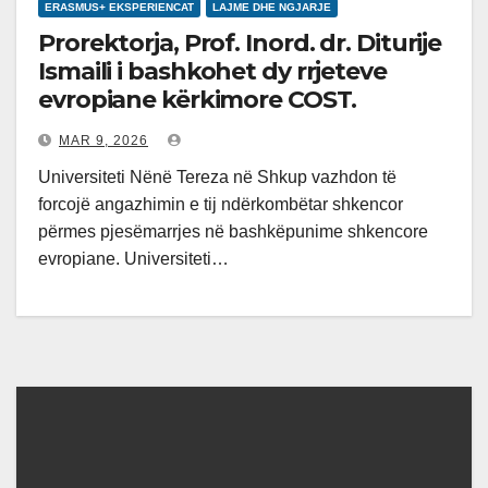
ERASMUS+ EKSPERIENCAT
LAJME DHE NGJARJE
Prorektorja, Prof. Inord. dr. Diturije
Ismaili i bashkohet dy rrjeteve
evropiane kërkimore COST.
MAR 9, 2026
Universiteti Nënë Tereza në Shkup vazhdon të
forcojë angazhimin e tij ndërkombëtar shkencor
përmes pjesëmarrjes në bashkëpunime shkencore
evropiane. Universiteti…