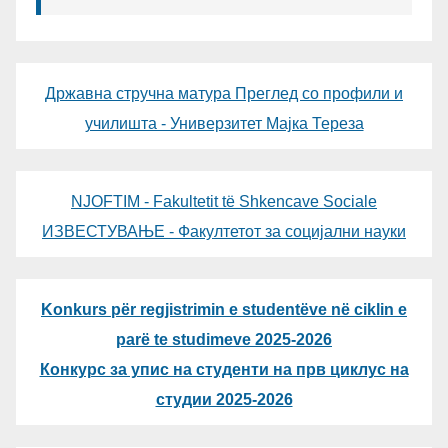
Државна стручна матура Преглед со профили и
училишта - Универзитет Мајка Тереза
NJOFTIM - Fakultetit të Shkencave Sociale
ИЗВЕСТУВАЊЕ - Факултетот за социјални науки
Konkurs për regjistrimin e studentëve në ciklin e
parë te studimeve 2025-2026
Конкурс за упис на студенти на прв циклус на
студии 2025-2026