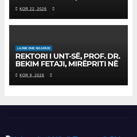
Конкурс за запишување на
KOR 22, 2026
студенти за 2026/2027
LAJME DHE NGJARJE
REKTORI I UNT-SË, PROF. DR.
BEKIM FETAJI, MIRËPRITI NË
TAKIM ZYRTAR DREJTORIN E
KOR 9, 2026
SH.A MEPSO, DR. BURIM
LATIFIN