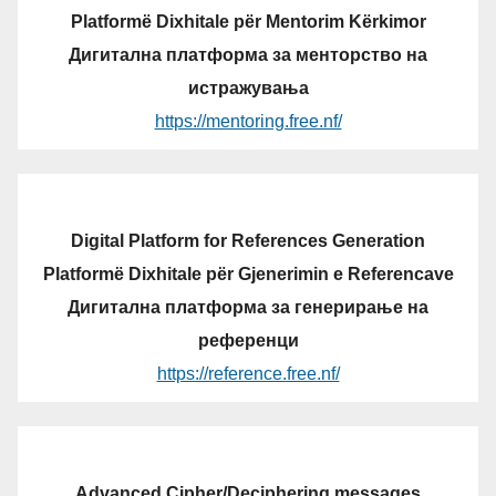
Platformë Dixhitale për Mentorim Kërkimor
Дигитална платформа за менторство на
истражувања
https://mentoring.free.nf/
Digital Platform for References Generation
Platformë Dixhitale për Gjenerimin e Referencave
Дигитална платформа за генерирање на
референци
https://reference.free.nf/
Advanced Cipher/Deciphering messages