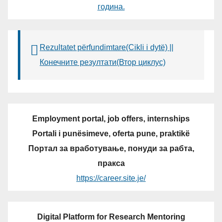
година.
Rezultatet përfundimtare(Cikli i dytë) ||
Конечните резултати(Втор циклус)
Employment portal, job offers, internships
Portali i punësimeve, oferta pune, praktikë
Портал за вработување, понуди за рабта,
пракса
https://career.site.je/
Digital Platform for Research Mentoring