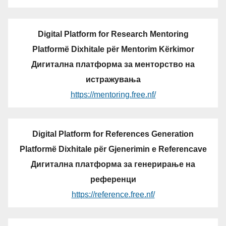
Digital Platform for Research Mentoring
Platformë Dixhitale për Mentorim Kërkimor
Дигитална платформа за менторство на
истражувања
https://mentoring.free.nf/
Digital Platform for References Generation
Platformë Dixhitale për Gjenerimin e Referencave
Дигитална платформа за генерирање на
референци
https://reference.free.nf/