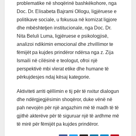
problematike në shoqërinë bashkëkohore, nga
Doc. Dr. Elisabeta Bajrami Ollogu, ligjëruese e
politikave sociale, u fokusua në kornizat ligjore
dhe mbështetjen institucionale, nga Doc. Dr.
Nita Beluli Luma, ligjëruese e psikologjisë,
analizoi ndikimin emocional dhe zhvillimor te
fëmijët pa kujdes prindëror ndërsa nga z. Zija
Ismaili në cilësinë e teologut, ofroi një
perspektivë mbi vlerat etike dhe humane të
përkujdesjes ndaj kësaj kategorie.
Aktiviteti arriti qëllimin e tij për të nxitur dialogun
dhe ndërgjegjësimin shoqëror, duke vënë në
pah nevojën për një angazhim më të madh të të
gjithë akterëve për të siguruar një të ardhme më
të mirë për fëmijët pa kujdes prindëror.