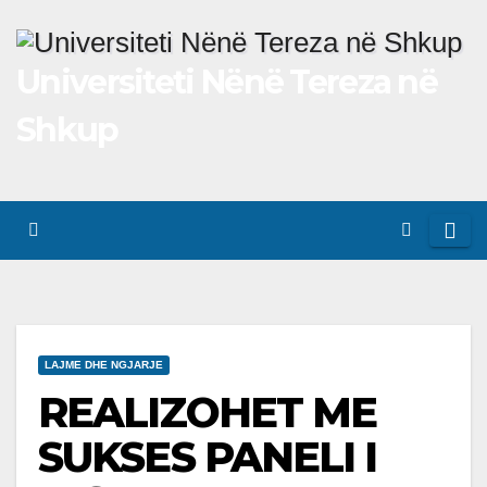
Skip
to
Universiteti Nënë Tereza në
content
Shkup
LAJME DHE NGJARJE
REALIZOHET ME
SUKSES PANELI I