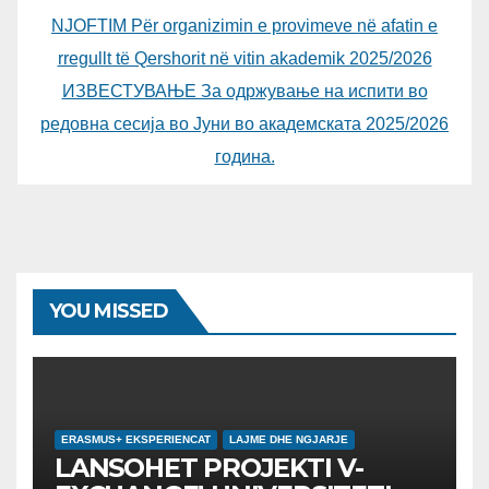
NJOFTIM Për organizimin e provimeve në afatin e
rregullt të Qershorit në vitin akademik 2025/2026
ИЗВЕСТУВАЊЕ За одржување на испити во
редовна сесија во Јуни во академската 2025/2026
година.
YOU MISSED
ERASMUS+ EKSPERIENCAT
LAJME DHE NGJARJE
LANSOHET PROJEKTI V-