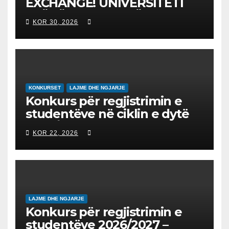
EXCHANGE! UNIVERSITETI
“NËNË TEREZA” NË SHKUP
KOR 30, 2026
UDHËHEQ NISMËN
NDËRKOMBËTARE PËR
EDUKIMIN DIGJITAL DHE
QYTETARINË GLOBALE
KONKURSET
LAJME DHE NGJARJE
Konkurs për regjistrimin e
studentëve në ciklin e dytë
2026/2027 – Конкурс за
KOR 22, 2026
запишување на студенти
на втор циклус студии за
2026/2027
LAJME DHE NGJARJE
Konkurs për regjistrimin e
studentëve 2026/2027 –