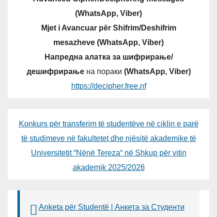
(WhatsApp, Viber)
Mjet i Avancuar për Shifrim/Deshifrim
mesazheve (WhatsApp, Viber)
Напредна алатка за шифрирање/
дешифрирање
на пораки
(WhatsApp, Viber)
https://decipher.free.nf
Konkurs për transferim të studentëve në ciklin e parë
të studimeve në fakultetet dhe njësitë akademike të
Universitetit “Nënë Tereza“ në Shkup për vitin
akademik 2025/2026
Anketa për Studentë | Анкета за Студенти