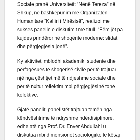
Sociale pranë Universitetit “Nënë Tereza” në
Shkup, në bashkëpunim me Organizatën
Humanitare “Kalliri i Mirësisë”, realizoi me
sukses panelin e diskutimit me titull: “Fëmijët pa
kujdes prindëror në shoqëritë moderne: sfidat
dhe përgjegjësia jonë”.
Ky aktivitet, mblodhi akademik, studentë dhe
përfaqësues të shoqërisë civile për të trajtuar
një nga çështjet më të ndjeshme sociale dhe
për të nxitur reflektim mbi përgjegjësinë tonë
kolektive.
Gjatë panelit, panelistët trajtuan temën nga
këndvështrime të ndryshme ndërdisiplinore,
edhe atë nga Prof. Dr. Enver Abdullahi u
diskutua mbi dimensionet sociologjike të kësaj