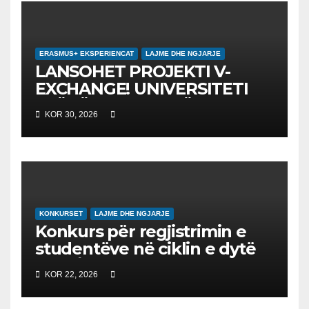
ERASMUS+ EKSPERIENCAT
LAJME DHE NGJARJE
LANSOHET PROJEKTI V-
EXCHANGE! UNIVERSITETI
“NËNË TEREZA” NË SHKUP
KOR 30, 2026
UDHËHEQ NISMËN
NDËRKOMBËTARE PËR
EDUKIMIN DIGJITAL DHE
QYTETARINË GLOBALE
KONKURSET
LAJME DHE NGJARJE
Konkurs për regjistrimin e
studentëve në ciklin e dytë
2026/2027 – Конкурс за
KOR 22, 2026
запишување на студенти
на втор циклус студии за