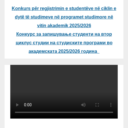
Konkurs për regjistrimin e studentëve në ciklin e
dytë të studimeve në programet studimore në
vitin akademik 2025/2026
Конкурс за запишување студенти на втор
циклус студии на студиските програми во
академската 2025/2026 година