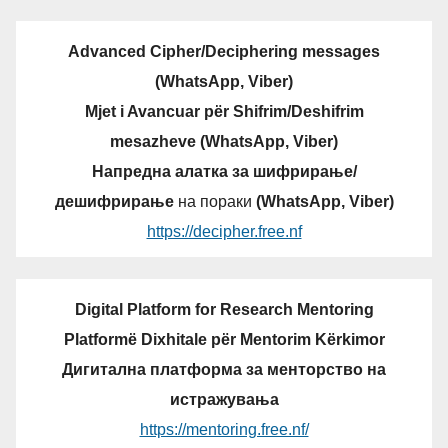
Advanced Cipher/Deciphering messages
(WhatsApp, Viber)
Mjet i Avancuar për Shifrim/Deshifrim
mesazheve (WhatsApp, Viber)
Напредна алатка за шифрирање/
дешифрирање
на пораки
(WhatsApp, Viber)
https://decipher.free.nf
Digital Platform for Research Mentoring
Platformë Dixhitale për Mentorim Kërkimor
Дигитална платформа за менторство на
истражувања
https://mentoring.free.nf/