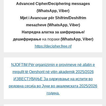
Advanced Cipher/Deciphering messages
(WhatsApp, Viber)
Mjet i Avancuar për Shifrim/Deshifrim
mesazheve (WhatsApp, Viber)
Напредна алатка за шифрирање/
дешифрирање
на пораки
(WhatsApp, Viber)
https://decipher.free.nf
NJOFTIM Për organizimin e provimeve në afatin e
rregullt të Qershorit në vitin akademik 2025/2026
ИЗВЕСТУВАЊЕ За одржување на испити во
редовна сесија во Јуни во академската 2025/2026
година.