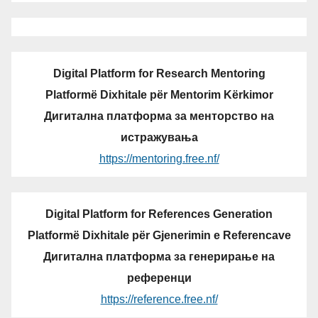
Digital Platform for Research Mentoring
Platformë Dixhitale për Mentorim Kërkimor
Дигитална платформа за менторство на
истражувања
https://mentoring.free.nf/
Digital Platform for References Generation
Platformë Dixhitale për Gjenerimin e Referencave
Дигитална платформа за генерирање на
референци
https://reference.free.nf/