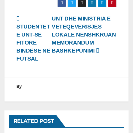
Lëvizje
UNT DHE MINISTRIA E
STUDENTËT
VETËQEVERISJES
te
E UNT-SË
LOKALE NËNSHKRUAN
postimet
FITORE
MEMORANDUM
BINDËSE NË
BASHKËPUNIMI
FUTSAL
By
RELATED POST