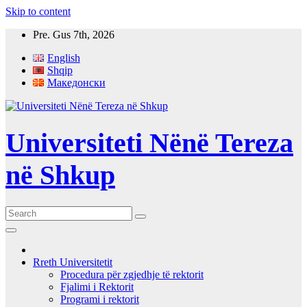
Skip to content
Pre. Gus 7th, 2026
English
Shqip
Македонски
Universiteti Nënë Tereza
në Shkup
Rreth Universitetit
Procedura për zgjedhje të rektorit
Fjalimi i Rektorit
Programi i rektorit