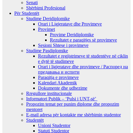
Senati
Shërbimi Profesional
Për Studentët
Studime Deridiplomike
Orari i Ligjeratave dhe Provimeve
Provimet
Provime Deridiplomike
Rezultatet e paraqitjes së provimeve
Sesioni Shtese i provimeve
Studime Pasdiplomike
Rezultatet e regjistrimeve të studentëve në ciklin
e dytë të studimeve
Orari i ligjeratave dhe provimeve / Распоред на
предавањa и испити
Paraqitja e provimeve
Kalendari Akademik
Dokumente dhe udhezime
Rregullore institucionale
Informatori Publik – ‘Pulsi i UNT-së’
Propozim temat per punim diplome dhe propozim
mentoret
E-mail adresa për kontakte me shërbimin studentor
Studentët
Unioni Studentor
Statuti Studentor