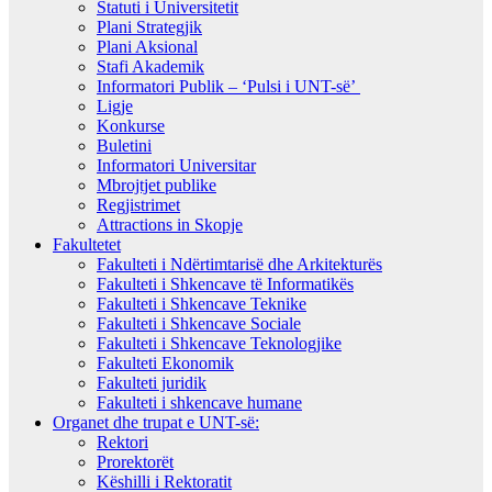
Statuti i Universitetit
Plani Strategjik
Plani Aksional
Stafi Akademik
Informatori Publik – ‘Pulsi i UNT-së’
Ligje
Konkurse
Buletini
Informatori Universitar
Mbrojtjet publike
Regjistrimet
Attractions in Skopje
Fakultetet
Fakulteti i Ndërtimtarisë dhe Arkitekturës
Fakulteti i Shkencave të Informatikës
Fakulteti i Shkencave Teknike
Fakulteti i Shkencave Sociale
Fakulteti i Shkencave Teknologjike
Fakulteti Ekonomik
Fakulteti juridik
Fakulteti i shkencave humane
Organet dhe trupat e UNT-së:
Rektori
Prorektorët
Këshilli i Rektoratit