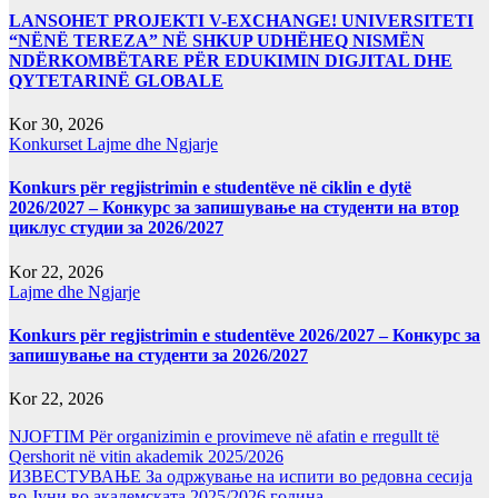
LANSOHET PROJEKTI V-EXCHANGE! UNIVERSITETI
“NËNË TEREZA” NË SHKUP UDHËHEQ NISMËN
NDËRKOMBËTARE PËR EDUKIMIN DIGJITAL DHE
QYTETARINË GLOBALE
Kor 30, 2026
Konkurset
Lajme dhe Ngjarje
Konkurs për regjistrimin e studentëve në ciklin e dytë
2026/2027 – Конкурс за запишување на студенти на втор
циклус студии за 2026/2027
Kor 22, 2026
Lajme dhe Ngjarje
Konkurs për regjistrimin e studentëve 2026/2027 – Конкурс за
запишување на студенти за 2026/2027
Kor 22, 2026
NJOFTIM Për organizimin e provimeve në afatin e rregullt të
Qershorit në vitin akademik 2025/2026
ИЗВЕСТУВАЊЕ За одржување на испити во редовна сесија
во Јуни во академската 2025/2026 година.