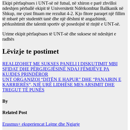
Ekipi përfaqësues i UNT-së në futsal, në xhiron e parë zhvilloi
ndeshjen përballë ekipit të Universitetit Ndërkombtar Ballkanik në
Shkup, me çrast fituam me rezultat 4-2. Kjo fitore paraqet një fillim
të mbarë për studentët tanë dhe një dëshmi të angazhimit,
përkushtimit dhe talentit sportiv që posedojnë të rinjtë e UNT-së.
Urime ekipit përfaqësues të UNT-së dhe suksese në ndeshjet e
radhës
Lëvizje te postimet
REALIZOHET ME SUKSES PANELI I DISKUTIMIT MBI
SFIDAT DHE PËRGJEGJËSINË NDAJ FËMIJËVE PA
KUJDES PRINDËROR
UNT ORGANIZOI “DITËN E HAPUR” DHE “PANAIRIN E
KARRIERËS”, NJË URË LIDHËSE MES ARSIMIT DHE
TREGUT TË PUNËS
By
Related Post
Erasmus+ eksperiencat
Lajme dhe Ngjarje