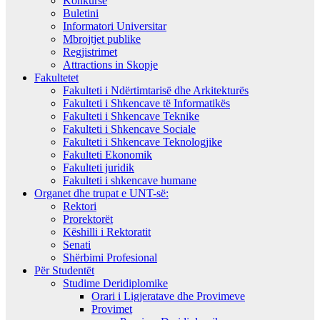
Konkurse
Buletini
Informatori Universitar
Mbrojtjet publike
Regjistrimet
Attractions in Skopje
Fakultetet
Fakulteti i Ndërtimtarisë dhe Arkitekturës
Fakulteti i Shkencave të Informatikës
Fakulteti i Shkencave Teknike
Fakulteti i Shkencave Sociale
Fakulteti i Shkencave Teknologjike
Fakulteti Ekonomik
Fakulteti juridik
Fakulteti i shkencave humane
Organet dhe trupat e UNT-së:
Rektori
Prorektorët
Këshilli i Rektoratit
Senati
Shërbimi Profesional
Për Studentët
Studime Deridiplomike
Orari i Ligjeratave dhe Provimeve
Provimet