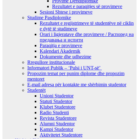
Provime Deridiplomike
Rezultatet e paraqitjes së provimeve
Sesioni Shtese i provimeve
Studime Pasdiplomike
Rezultatet e regjistrimeve të studentëve në ciklin
e dytë të studimeve
Orari i ligjeratave dhe provimeve / Распоред на
предавањa и испити
Paraqitja e provimeve
Kalendari Akademik
Dokumente dhe udhezime
Rregullore institucionale
Informatori Publik – ‘Pulsi i UNT-së’
Propozim temat per punim diplome dhe propozim
mentoret
E-mail adresa për kontakte me shërbimin studentor
Studentët
Unioni Studentor
Statuti Studentor
Klubet Studentore
Radio Studenti
Revista Studentore
Alumni Studentor
Kampi Studentor
Aktivitetet Studentore