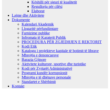
Këshilli për siguri të kualitetit
Regullorja për cilësi
Elaborat
Lajme dhe Aktivitete
Dokumente
Kalendari Akademik
Llogaritë përfundimtare
Furnizime publike
Infromata të Karaterit Publik
PROCEDURA PËR ZGJEDHJEN E REKTORIT
Kodi Etik
Katalogu i projekteve kapitale të botimit të librave
Mbrojtja e denoncuesve
Barazia Gjinore
Aktivitete kulturore, sportive dhe turistike
Kodi për Zyrtarët Administrativë
Programi kundër korrupsionit
Mbrojtja e të dhënave personale
Standartet e Shërbimit
Kontakt