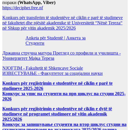
пораки
(WhatsApp, Viber)
https://decipher.free.nf
Konkurs për transferim të studentëve në ciklin e parë të studimeve
në fakultetet dhe njësitë akademike të Universitetit “Nënë Tereza“
në Shkup për vitin akademik 2025/2026
Anketa për Studentë | Анкета за
Студенти
Државна стручна матура Преглед со профили и училишта -
Универзитет Мајка Тереза
NJOFTIM - Fakultetit të Shkencave Sociale
ИЗВЕСТУВАЊЕ - Факултетот за социјални науки
Konkurs për regjistrimin e studentëve në ciklin e parë te
studimeve 2025-2026
Конкурс за упис на студенти на прв циклус на студии 2025-
2026
Konkurs për regjistrimin e studentëve në ciklin e dytë të
studimeve në programet studimore në vitin akademik
2025/2026
Конкурс за запишување студенти на втор циклус студии на
студиските програми во академската 2025/2026 година