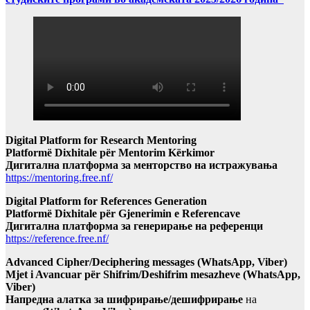
Digital Platform for Research Mentoring
Platformë Dixhitale për Mentorim Kërkimor
Дигитална платформа за менторство на истражувања
https://mentoring.free.nf/
Digital Platform for References Generation
Platformë Dixhitale për Gjenerimin e Referencave
Дигитална платформа за генерирање на референци
https://reference.free.nf/
Advanced Cipher/Deciphering messages (WhatsApp, Viber)
Mjet i Avancuar për Shifrim/Deshifrim mesazheve (WhatsApp,
Viber)
Напредна алатка за шифрирање/дешифрирање
на