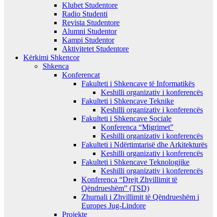
Klubet Studentore
Radio Studenti
Revista Studentore
Alumni Studentor
Kampi Studentor
Aktivitetet Studentore
Kërkimi Shkencor
Shkenca
Konferencat
Fakulteti i Shkencave të Informatikës
Keshilli organizativ i konferencës
Fakulteti i Shkencave Teknike
Keshilli organizativ i konferencës
Fakulteti i Shkencave Sociale
Konferenca “Migrimet”
Keshilli organizativ i konferencës
Fakulteti i Ndërtimtarisë dhe Arkitekturës
Keshilli organizativ i konferencës
Fakulteti i Shkencave Teknologjike
Keshilli organizativ i konferencës
Konferenca “Drejt Zhvillimit të
Qëndrueshëm” (TSD)
Zhurnali i Zhvillimit të Qëndrueshëm i
Europes Jug-Lindore
Projekte