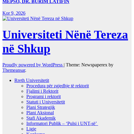
MEPSO, DR. BURIM LATIFIN
Kor 9, 2026
Universiteti Nënë Tereza
në Shkup
Proudly powered by WordPress
|
Theme: Newspaperex by
Themeansar
.
Rreth Universitetit
Procedura për zgjedhje të rektorit
Fjalimi i Rektorit
Programi i rektorit
Statuti i Universitetit
Plani Strategjik
Plani Aksional
Stafi Akademik
Informatori Publik – ‘Pulsi i UNT-së’
Ligje