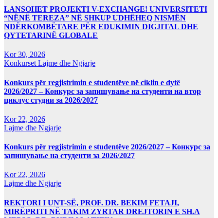
LANSOHET PROJEKTI V-EXCHANGE! UNIVERSITETI
“NËNË TEREZA” NË SHKUP UDHËHEQ NISMËN
NDËRKOMBËTARE PËR EDUKIMIN DIGJITAL DHE
QYTETARINË GLOBALE
Kor 30, 2026
Konkurset
Lajme dhe Ngjarje
Konkurs për regjistrimin e studentëve në ciklin e dytë
2026/2027 – Конкурс за запишување на студенти на втор
циклус студии за 2026/2027
Kor 22, 2026
Lajme dhe Ngjarje
Konkurs për regjistrimin e studentëve 2026/2027 – Конкурс за
запишување на студенти за 2026/2027
Kor 22, 2026
Lajme dhe Ngjarje
REKTORI I UNT-SË, PROF. DR. BEKIM FETAJI,
MIRËPRITI NË TAKIM ZYRTAR DREJTORIN E SH.A