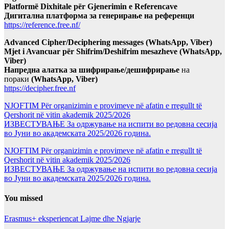
Platformë Dixhitale për Gjenerimin e Referencave
Дигитална платформа за генерирање на референци
https://reference.free.nf/
Advanced Cipher/Deciphering messages (WhatsApp, Viber)
Mjet i Avancuar për Shifrim/Deshifrim mesazheve (WhatsApp,
Viber)
Напредна алатка за шифрирање/дешифрирање
на
пораки
(WhatsApp, Viber)
https://decipher.free.nf
NJOFTIM Për organizimin e provimeve në afatin e rregullt të
Qershorit në vitin akademik 2025/2026
ИЗВЕСТУВАЊЕ За одржување на испити во редовна сесија
во Јуни во академската 2025/2026 година.
NJOFTIM Për organizimin e provimeve në afatin e rregullt të
Qershorit në vitin akademik 2025/2026
ИЗВЕСТУВАЊЕ За одржување на испити во редовна сесија
во Јуни во академската 2025/2026 година.
You missed
Erasmus+ eksperiencat
Lajme dhe Ngjarje