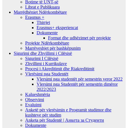
Botime të UNT-së
Librat e Publikuara
Marrëdhëniet Ndërkombëtare
Erasmus +
Thirrjet
Erasmus+ eksperiencat
Dokumente
Format dhe udhëzimet për projekte
Projekte Ndërkombëtare
Marrëveshjet për bashkëpunim
Sigurimi dhe Zhvillimi i Cilësisë
Sigurimi I Cilësisë
Zhvillimi i Kurrikulave
Procesi i Akreditimit dhe Riakreditimit
Vlerësimi nga Studentët
Vlersimi nga studentët për semestrin veror 2022
Vlersimi nga Studentët për semestrin dimëror
2022/2023
Kalueshmëria
Observimi
Evaluimi
Anketë për vlerësimin e Programit studimor dhe
kushteve për studim
Anketa për Studentë | Анкета за Студенти
Dokumente