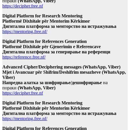
пораки
(WhatsApp, Viber)
https://decipher.free.nf
Digital Platform for Research Mentoring
Platformë Dixhitale për Mentorim Kërkimor
Дигитална платформа за менторство на истражувања
https://mentoring.free.nf/
Digital Platform for References Generation
Platformë Dixhitale për Gjenerimin e Referencave
Дигитална платформа за генерирање на референци
https://reference.free.nf/
Advanced Cipher/Deciphering messages (WhatsApp, Viber)
Mjet i Avancuar për Shifrim/Deshifrim mesazheve (WhatsApp,
Viber)
Напредна алатка за шифрирање/дешифрирање
на
пораки
(WhatsApp, Viber)
https://decipher.free.nf
Digital Platform for Research Mentoring
Platformë Dixhitale për Mentorim Kërkimor
Дигитална платформа за менторство на истражувања
https://mentoring.free.nf/
Digital Platform for References Generation