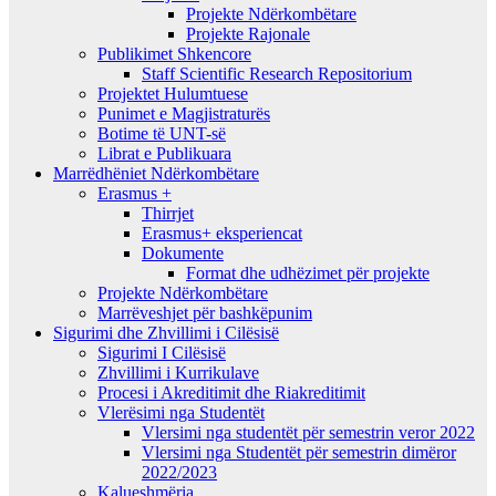
Projekte Ndërkombëtare
Projekte Rajonale
Publikimet Shkencore
Staff Scientific Research Repositorium
Projektet Hulumtuese
Punimet e Magjistraturës
Botime të UNT-së
Librat e Publikuara
Marrëdhëniet Ndërkombëtare
Erasmus +
Thirrjet
Erasmus+ eksperiencat
Dokumente
Format dhe udhëzimet për projekte
Projekte Ndërkombëtare
Marrëveshjet për bashkëpunim
Sigurimi dhe Zhvillimi i Cilësisë
Sigurimi I Cilësisë
Zhvillimi i Kurrikulave
Procesi i Akreditimit dhe Riakreditimit
Vlerësimi nga Studentët
Vlersimi nga studentët për semestrin veror 2022
Vlersimi nga Studentët për semestrin dimëror
2022/2023
Kalueshmëria