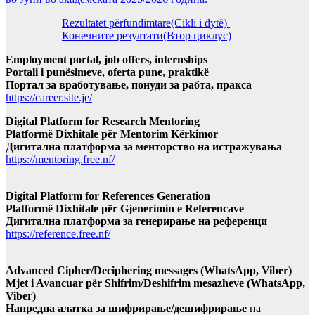
Rezultatet përfundimtare(Cikli i dytë) ||
Конечните резултати(Втор циклус)
Employment portal, job offers, internships
Portali i punësimeve, oferta pune, praktikë
Портал за вработување, понуди за рабта, пракса
https://career.site.je/
Digital Platform for Research Mentoring
Platformë Dixhitale për Mentorim Kërkimor
Дигитална платформа за менторство на истражувања
https://mentoring.free.nf/
Digital Platform for References Generation
Platformë Dixhitale për Gjenerimin e Referencave
Дигитална платформа за генерирање на референци
https://reference.free.nf/
Advanced Cipher/Deciphering messages (WhatsApp, Viber)
Mjet i Avancuar për Shifrim/Deshifrim mesazheve (WhatsApp,
Viber)
Напредна алатка за шифрирање/дешифрирање
на