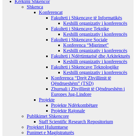
Kërkimi Shkencor
Shkenca
Konferencat
Fakulteti i Shkencave të Informatikës
Keshilli organizativ i konferencës
Fakulteti i Shkencave Teknike
Keshilli organizativ i konferencës
Fakulteti i Shkencave Sociale
Konferenca “Migrimet”
Keshilli organizativ i konferencës
Fakulteti i Ndërtimtarisë dhe Arkitekturës
Keshilli organizativ i konferencës
Fakulteti i Shkencave Teknologjike
Keshilli organizativ i konferencës
Konferenca “Drejt Zhvillimit të
Qëndrueshëm” (TSD)
Zhurnali i Zhvillimit të Qëndrueshëm i
Europes Jug-Lindore
Projekte
Projekte Ndërkombëtare
Projekte Rajonale
Publikimet Shkencore
Staff Scientific Research Repositorium
Projektet Hulumtuese
Punimet e Magjistraturës