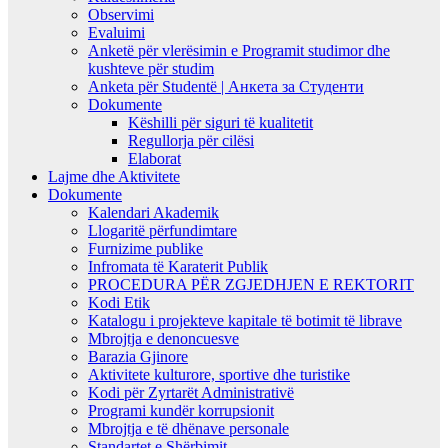
Observimi
Evaluimi
Anketë për vlerësimin e Programit studimor dhe
kushteve për studim
Anketa për Studentë | Анкета за Студенти
Dokumente
Këshilli për siguri të kualitetit
Regullorja për cilësi
Elaborat
Lajme dhe Aktivitete
Dokumente
Kalendari Akademik
Llogaritë përfundimtare
Furnizime publike
Infromata të Karaterit Publik
PROCEDURA PËR ZGJEDHJEN E REKTORIT
Kodi Etik
Katalogu i projekteve kapitale të botimit të librave
Mbrojtja e denoncuesve
Barazia Gjinore
Aktivitete kulturore, sportive dhe turistike
Kodi për Zyrtarët Administrativë
Programi kundër korrupsionit
Mbrojtja e të dhënave personale
Standartet e Shërbimit