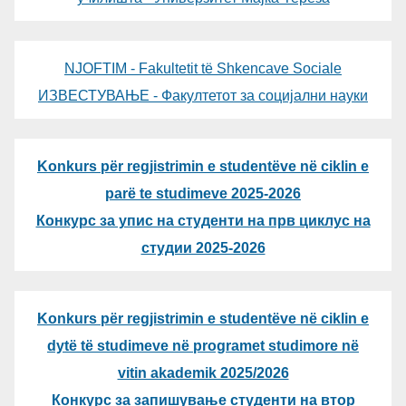
NJOFTIM - Fakultetit të Shkencave Sociale
ИЗВЕСТУВАЊЕ - Факултетот за социјални науки
Konkurs për regjistrimin e studentëve në ciklin e
parë te studimeve 2025-2026
Конкурс за упис на студенти на прв циклус на
студии 2025-2026
Konkurs për regjistrimin e studentëve në ciklin e
dytë të studimeve në programet studimore në
vitin akademik 2025/2026
Конкурс за запишување студенти на втор