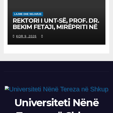
LAJME DHE NGJARJE
REKTORI I UNT-SË, PROF. DR.
BEKIM FETAJI, MIRËPRITI NË
TAKIM ZYRTAR DREJTORIN E
KOR 9, 2026
SH.A MEPSO, DR. BURIM
LATIFIN
Universiteti Nënë