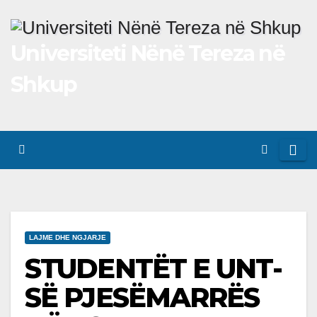
Skip
to
Universiteti Nënë Tereza në
content
Shkup
LAJME DHE NGJARJE
STUDENTËT E UNT-
SË PJESËMARRËS