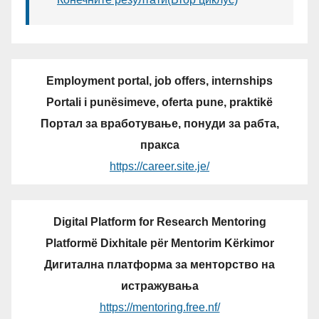
Employment portal, job offers, internships
Portali i punësimeve, oferta pune, praktikë
Портал за вработување, понуди за рабта,
пракса
https://career.site.je/
Digital Platform for Research Mentoring
Platformë Dixhitale për Mentorim Kërkimor
Дигитална платформа за менторство на
истражувања
https://mentoring.free.nf/