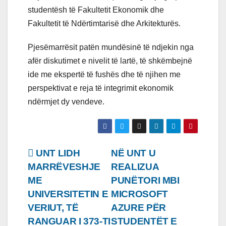
studentësh të Fakultetit Ekonomik dhe
Fakultetit të Ndërtimtarisë dhe Arkitekturës.
Pjesëmarrësit patën mundësinë të ndjekin nga
afër diskutimet e nivelit të lartë, të shkëmbejnë
ide me ekspertë të fushës dhe të njihen me
perspektivat e reja të integrimit ekonomik
ndërmjet dy vendeve.
Lëvizje
UNT LIDH
NË UNT U
MARRËVESHJE
REALIZUA
te
ME
PUNËTORI MBI
postimet
UNIVERSITETIN E
MICROSOFT
VERIUT, TË
AZURE PËR
RANGUAR I 373-TI
STUDENTËT E