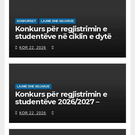
EDUKIMIN DIGJITAL DHE
QYTETARINË GLOBALE
KONKURSET
LAJME DHE NGJARJE
Konkurs për regjistrimin e
studentëve në ciklin e dytë
2026/2027 – Конкурс за
KOR 22, 2026
запишување на студенти
на втор циклус студии за
2026/2027
LAJME DHE NGJARJE
Konkurs për regjistrimin e
studentëve 2026/2027 –
Конкурс за запишување на
KOR 22, 2026
студенти за 2026/2027