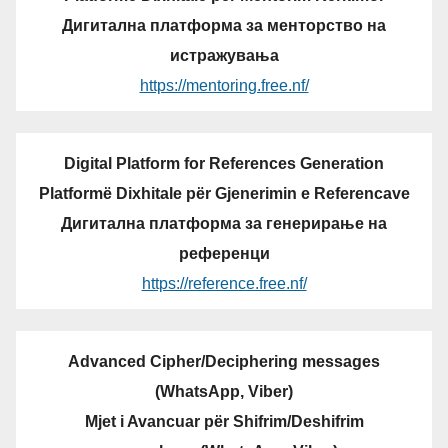
Дигитална платформа за менторство на
истражувања
https://mentoring.free.nf/
Digital Platform for References Generation
Platformë Dixhitale për Gjenerimin e Referencave
Дигитална платформа за генерирање на
референци
https://reference.free.nf/
Advanced Cipher/Deciphering messages
(WhatsApp, Viber)
Mjet i Avancuar për Shifrim/Deshifrim