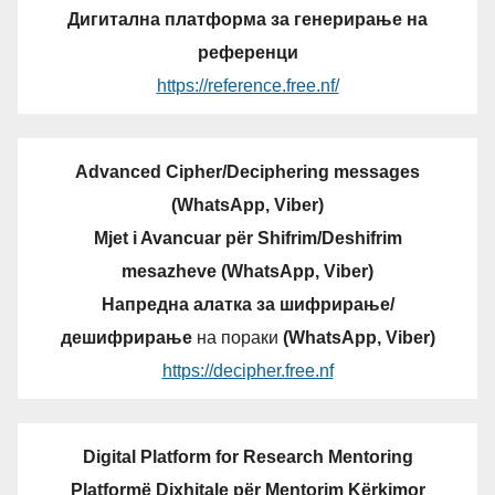
Дигитална платформа за генерирање на
референци
https://reference.free.nf/
Advanced Cipher/Deciphering messages
(WhatsApp, Viber)
Mjet i Avancuar për Shifrim/Deshifrim
mesazheve (WhatsApp, Viber)
Напредна алатка за шифрирање/
дешифрирање
на пораки
(WhatsApp, Viber)
https://decipher.free.nf
Digital Platform for Research Mentoring
Platformë Dixhitale për Mentorim Kërkimor