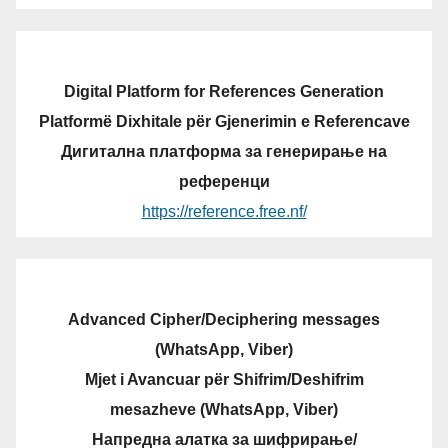
Digital Platform for References Generation
Platformë Dixhitale për Gjenerimin e Referencave
Дигитална платформа за генерирање на
референци
https://reference.free.nf/
Advanced Cipher/Deciphering messages
(WhatsApp, Viber)
Mjet i Avancuar për Shifrim/Deshifrim
mesazheve (WhatsApp, Viber)
Напредна алатка за шифрирање/