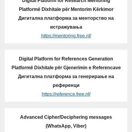
Digital Platform for Research Mentoring
Platformë Dixhitale për Mentorim Kërkimor
Дигитална платформа за менторство на
истражувања
https://mentoring.free.nf/
Digital Platform for References Generation
Platformë Dixhitale për Gjenerimin e Referencave
Дигитална платформа за генерирање на
референци
https://reference.free.nf/
Advanced Cipher/Deciphering messages
(WhatsApp, Viber)