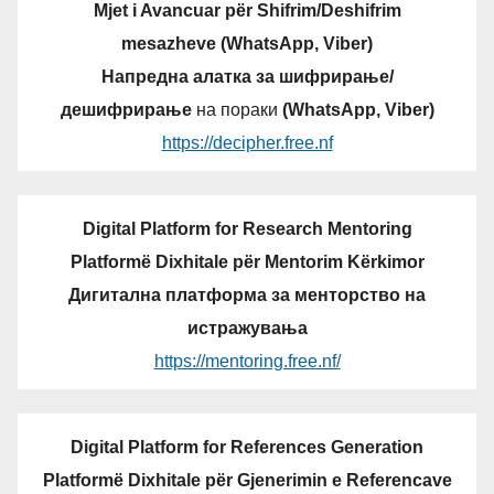
Mjet i Avancuar për Shifrim/Deshifrim
mesazheve (WhatsApp, Viber)
Напредна алатка за шифрирање/
дешифрирање
на пораки
(WhatsApp, Viber)
https://decipher.free.nf
Digital Platform for Research Mentoring
Platformë Dixhitale për Mentorim Kërkimor
Дигитална платформа за менторство на
истражувања
https://mentoring.free.nf/
Digital Platform for References Generation
Platformë Dixhitale për Gjenerimin e Referencave