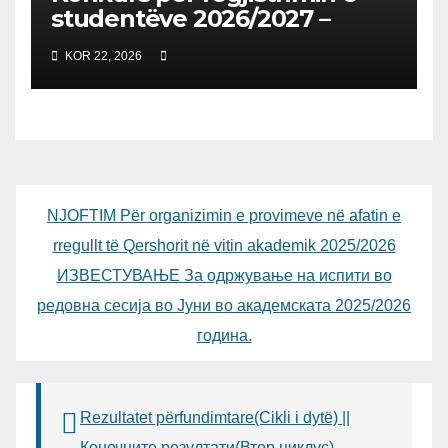
studentëve 2026/2027 –
Конкурс за запишување на
KOR 22, 2026
студенти за 2026/2027
NJOFTIM Për organizimin e provimeve në afatin e
rregullt të Qershorit në vitin akademik 2025/2026
ИЗВЕСТУВАЊЕ За одржување на испити во
редовна сесија во Јуни во академската 2025/2026
година.
Rezultatet përfundimtare(Cikli i dytë) ||
Конечните резултати(Втор циклус)