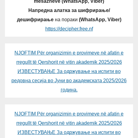
mesazheve (WhatsApp, Viber)
Напредна алатка за шифрирање/
дешифрирање
на пораки
(WhatsApp, Viber)
https://decipher.free.nf
NJOFTIM Për organizimin e provimeve në afatin e
rregullt të Qershorit në vitin akademik 2025/2026
ИЗВЕСТУВАЊЕ За одржување на испити во
редовна сесија во Јуни во академската 2025/2026
година.
NJOFTIM Për organizimin e provimeve në afatin e
rregullt të Qershorit në vitin akademik 2025/2026
ИЗВЕСТУВАЊЕ За одржување на испити во