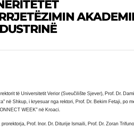
NERITETET
RRJETËZIMIN AKADEMI
NDUSTRINË
ktorit të Universitetit Verior (Sveučilište Sjever), Prof. Dr. Dami
za” në Shkup, i kryesuar nga rektori, Prof. Dr. Bekim Fetaji, po m
IN CONNECT WEEK” në Kroaci.
rorektorja, Prof. Inor. Dr. Diturije Ismaili, Prof. Dr. Zoran Trifuno