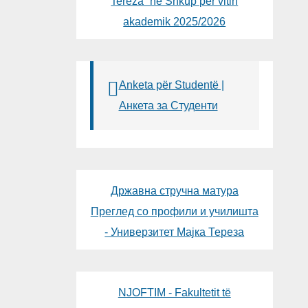
Tereza“ në Shkup për vitin
akademik 2025/2026
Anketa për Studentë |
Анкета за Студенти
Државна стручна матура
Преглед со профили и училишта
- Универзитет Мајка Тереза
NJOFTIM - Fakultetit të