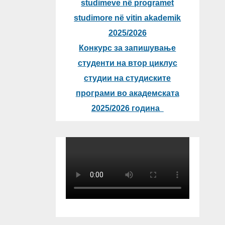
studimeve në programet
studimore në vitin akademik
2025/2026
Конкурс за запишување
студенти на втор циклус
студии на студиските
програми во академската
2025/2026 година