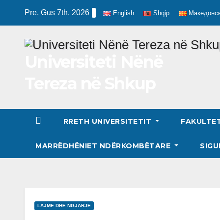
Skip
Pre. Gus 7th, 2026
English
Shqip
Македонс
to
content
Universiteti Nënë
Tereza në Shkup
RRETH UNIVERSITETIT
FAKULTE
MARRËDHËNIET NDËRKOMBËTARE
SIGU
LAJME DHE NGJARJE