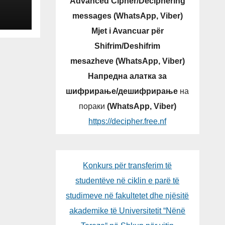
Advanced Cipher/Deciphering
messages (WhatsApp, Viber)
Mjet i Avancuar për
Shifrim/Deshifrim
mesazheve (WhatsApp, Viber)
Напредна алатка за
шифрирање/дешифрирање
на
пораки
(WhatsApp, Viber)
https://decipher.free.nf
Konkurs për transferim të
studentëve në ciklin e parë të
studimeve në fakultetet dhe njësitë
akademike të Universitetit “Nënë