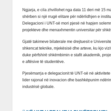
Ngjarja, e cila zhvillohet nga data 11 deri më 15 
shërben si një rrugë elitare për ndërlidhjen e inst
Delegacioni i UNT-së mori pjesë në hapjen solemne 
projekteve dhe menaxhmentin universitar për shkë
Gjatë takimeve bilaterale me drejtuesit e Universite
shkencat teknike, mjekësisë dhe arteve, ku kjo viz
duke përfshirë shkëmbimin e stafit akademik, proj
e aftësive të studentëve.
Pjesëmarrja e delegacionit të UNT-së në aktivitete t
lider rajonal në inovacion dhe bashkëpunim ndërins
industrisë globale.