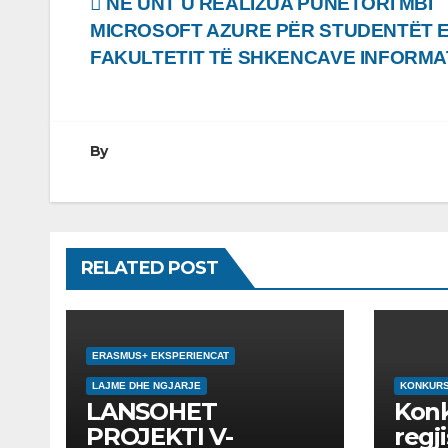
Lëvizje
NË UNT U REALIZUA PUNËTORI MBI
MICROSOFT AZURE PËR STUDENTËT 
te
FAKULTETIT TË SHKENCAVE INFORMA
postimet
By
RELATED POST
ERASMUS+ EKSPERIENCAT
LAJME DHE NGJARJE
KONKUR
LANSOHET
Konk
PROJEKTI V-
regj