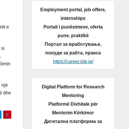
Employment portal, job offers,
internships
Portali i punësimeve, oferta
rët e
pune, praktikë
Портал за вработување,
 si
понуди за рабта, пракса
,
https://career.site.je/
limin
 një
Digital Platform for Research
të dhe
Mentoring
Platformë Dixhitale për
Mentorim Kërkimor
Дигитална платформа за