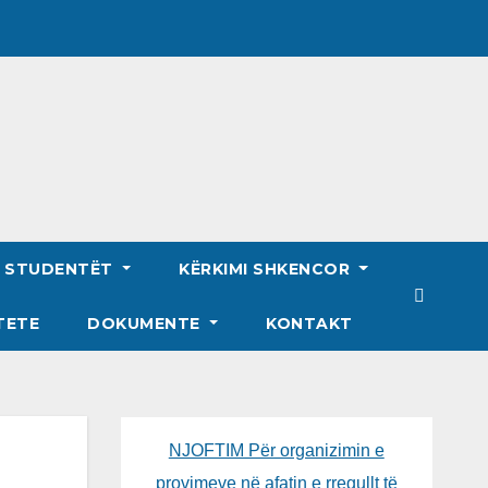
R STUDENTËT
KËRKIMI SHKENCOR
TETE
DOKUMENTE
KONTAKT
NJOFTIM Për organizimin e
provimeve në afatin e rregullt të