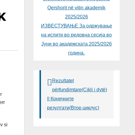
Qershorit në vitin akademik
K
2025/2026
ИЗВЕСТУВАЊЕ За одржување
на испити во редовна сесија во
Јуни во академската 2025/2026
година.
Rezultatet
përfundimtare(Cikli i dytë)
r
|| Конечните
err
резултати(Втор циклус)
v si