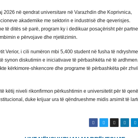
maj 2026 në qendrat universitare në Varazhdin dhe Koprivnica,
itucioneve akademike me sektorin e industrisë dhe qeverisjes.
të ditës së parë, program ky i dedikuar posaçërisht për partne
mbimin e përvojave dhe rrjetëzimin.
tit Verior, i cili numëron mbi 5,400 student në fusha të ndryshme
itë synon diskutimin e iniciativave të përbashkëta në të ardhmen
ekte kërkimore-shkencore dhe programe të përbashkëta për zhvil
ë këtij niveli rikonfirmon përkushtimin e universitetit për të qenë
titucional, duke krijuar ura të qëndrueshme midis arsimit të lar