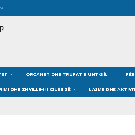
ки
TET
ORGANET DHE TRUPAT E UNT-SË:
PË
RIMI DHE ZHVILLIMI I CILËSISË
LAJME DHE AKTIVI