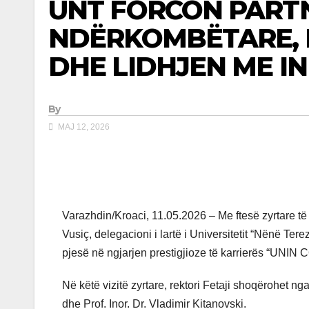
UNT FORCON PART
NDËRKOMBËTARE, 
DHE LIDHJEN ME I
By
MAJ 12, 2026
Varazhdin/Kroaci, 11.05.2026 – Me ftesë zyrtare të re
Vusiç, delegacioni i lartë i Universitetit “Nënë Tere
pjesë në ngjarjen prestigjioze të karrierës “UN
Në këtë vizitë zyrtare, rektori Fetaji shoqërohet nga p
dhe Prof. Inor. Dr. Vladimir Kitanovski.