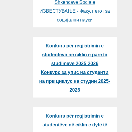
Shkencave Sociale
ИЗВЕСТУВАЊЕ - Факултетот за
социјални науки
Konkurs për regjistrimin e
studentëve në ciklin e parë te
studimeve 2025-2026
Конкурс за упис на студенти
на прв циклус на студии 2025-
2026
Konkurs për regjistrimin e
studentëve në ciklin e dytë të