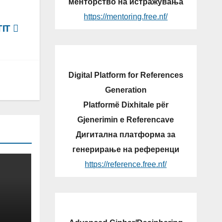
менторство на истражувања
https://mentoring.free.nf/
TIT
Digital Platform for References
Generation
Platformë Dixhitale për
Gjenerimin e Referencave
Дигитална платформа за
генерирање на референци
https://reference.free.nf/