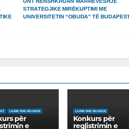
UNT NËNSHKRUAN MARRËVESHJE
E
STRATEGJIKE MIRËKUPTIMI ME
TIKE
UNIVERSITETIN “OBUDA” TË BUDAPES
SET
LAJME DHE NGJARJE
LAJME DHE NGJARJE
urs për
Konkurs për
istrimin e
regjistrimin e