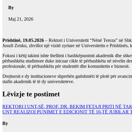
By
Maj 21, 2026
Prishtinë, 19.05.2026
– Rektori i Universitetit “Nënë Tereza” në Shku
Jusufi Zenku, zhvilloi një vizitë zyrtare në Universitetin e Prishtinës,
​Fokusi i këtij takimi ishte thellimi i bashkëpunimit akademik dhe shke
përbashkëta studimore duke inicuar cikle të përbashkëta në nivelin de
profesionale, të përbashkëta për studentët dhe komunitetin e biznesit.
​Drejtuesit e dy institucioneve shprehën gatishmëri të plotë për avancim
stafin akademik të të dy universiteteve.
Lëvizje te postimet
REKTORI I UNT-SË, PROF. DR. BEKIM FETAJI PRITI NË 
UNT REALIZOI PUNIMET E EDICIONIT TË 10-TË JUBIL
By