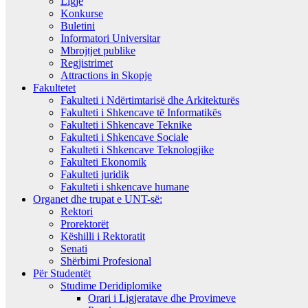
Ligje
Konkurse
Buletini
Informatori Universitar
Mbrojtjet publike
Regjistrimet
Attractions in Skopje
Fakultetet
Fakulteti i Ndërtimtarisë dhe Arkitekturës
Fakulteti i Shkencave të Informatikës
Fakulteti i Shkencave Teknike
Fakulteti i Shkencave Sociale
Fakulteti i Shkencave Teknologjike
Fakulteti Ekonomik
Fakulteti juridik
Fakulteti i shkencave humane
Organet dhe trupat e UNT-së:
Rektori
Prorektorët
Këshilli i Rektoratit
Senati
Shërbimi Profesional
Për Studentët
Studime Deridiplomike
Orari i Ligjeratave dhe Provimeve