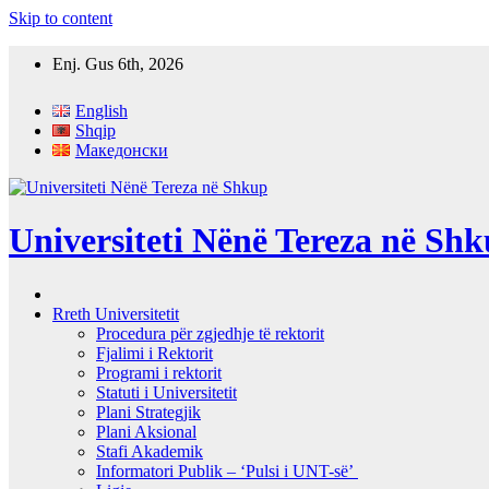
Skip to content
Enj. Gus 6th, 2026
English
Shqip
Македонски
Universiteti Nënë Tereza në Sh
Rreth Universitetit
Procedura për zgjedhje të rektorit
Fjalimi i Rektorit
Programi i rektorit
Statuti i Universitetit
Plani Strategjik
Plani Aksional
Stafi Akademik
Informatori Publik – ‘Pulsi i UNT-së’