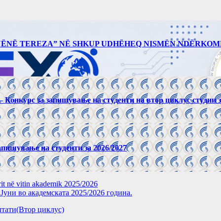
“NËNË TEREZA” NË SHKUP UDHËHEQ NISMËN NDËRKOM
027 – Конкурс за запишување на студенти на втор циклус студии 
 запишување на студенти за 2026/2027
rit në vitin akademik 2025/2026
уни во академската 2025/2026 година.
зултати(Втор циклус)