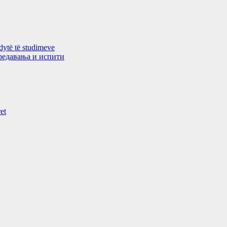
 dytë të studimeve
 предавањa и испити
et