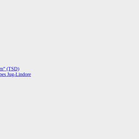
hëm” (TSD)
opes Jug-Lindore