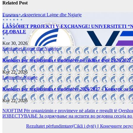
Related Post
Erasmus+ eksperiencat
Lajme dhe Ngjarje
LANSOHET PROJEKTI V-EXCHANGE! UNIVERSITETI 
GLOBALE
Kor 30, 2026
Konkurset
Lajme dhe Ngjarje
Konkurs për regjistrimin e studentëve në ciklin e dytë 2026/2
Kor 22, 2026
Lajme dhe Ngjarje
Konkurs për regjistrimin e studentëve 2026/2027 – Конкурс за
Kor 22, 2026
NJOFTIM Për organizimin e provimeve në afatin e rregullt të Qersho
ИЗВЕСТУВАЊЕ За одржување на испити во редовна сесија во Ј
Rezultatet përfundimtare(Cikli i dytë) || Конечните ре