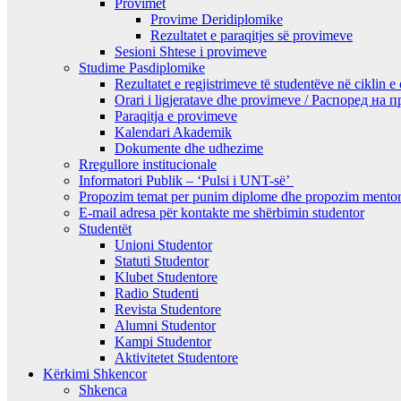
Provimet
Provime Deridiplomike
Rezultatet e paraqitjes së provimeve
Sesioni Shtese i provimeve
Studime Pasdiplomike
Rezultatet e regjistrimeve të studentëve në ciklin e
Orari i ligjeratave dhe provimeve / Распоред на
Paraqitja e provimeve
Kalendari Akademik
Dokumente dhe udhezime
Rregullore institucionale
Informatori Publik – ‘Pulsi i UNT-së’
Propozim temat per punim diplome dhe propozim mentor
E-mail adresa për kontakte me shërbimin studentor
Studentët
Unioni Studentor
Statuti Studentor
Klubet Studentore
Radio Studenti
Revista Studentore
Alumni Studentor
Kampi Studentor
Aktivitetet Studentore
Kërkimi Shkencor
Shkenca