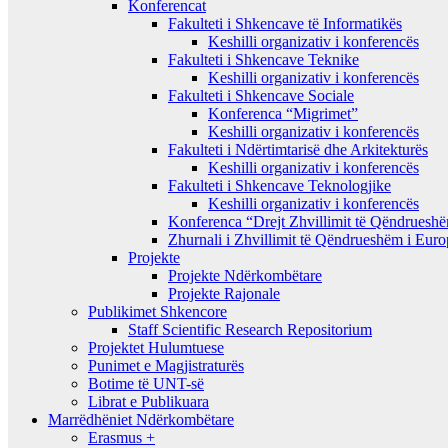
Konferencat
Fakulteti i Shkencave të Informatikës
Keshilli organizativ i konferencës
Fakulteti i Shkencave Teknike
Keshilli organizativ i konferencës
Fakulteti i Shkencave Sociale
Konferenca “Migrimet”
Keshilli organizativ i konferencës
Fakulteti i Ndërtimtarisë dhe Arkitekturës
Keshilli organizativ i konferencës
Fakulteti i Shkencave Teknologjike
Keshilli organizativ i konferencës
Konferenca “Drejt Zhvillimit të Qëndrues
Zhurnali i Zhvillimit të Qëndrueshëm i Eur
Projekte
Projekte Ndërkombëtare
Projekte Rajonale
Publikimet Shkencore
Staff Scientific Research Repositorium
Projektet Hulumtuese
Punimet e Magjistraturës
Botime të UNT-së
Librat e Publikuara
Marrëdhëniet Ndërkombëtare
Erasmus +