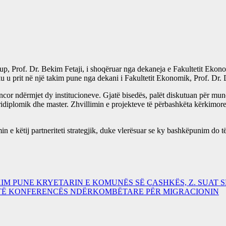
p, Prof. Dr. Bekim Fetaji, i shoqëruar nga dekaneja e Fakultetit Ekonom
 ku u prit në një takim pune nga dekani i Fakultetit Ekonomik, Prof. Dr. 
ncor ndërmjet dy institucioneve. Gjatë bisedës, palët diskutuan për mund
ridiplomik dhe master. Zhvillimin e projekteve të përbashkëta kërkimor
in e këtij partneriteti strategjik, duke vlerësuar se ky bashkëpunim do të
TAKIM PUNE KRYETARIN E KOMUNËS SË ÇASHKËS, Z. SUAT 
AR TË KONFERENCËS NDËRKOMBËTARE PËR MIGRACIONIN