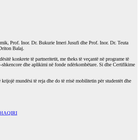
ik, Prof. Inor. Dr. Bukurie Imeri Jusufi dhe Prof. Inor. Dr. Teuta
Driton Balaj.
ësitë konkrete të partneritetit, me theks të veçantë në programe të
e-shkencore dhe aplikimi në fonde ndërkombëtare. Si dhe ​Certifikime
 krijojë mundësi të reja dhe do të rrisë mobilitetin për studentët dhe
SHAQIRI