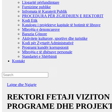
Llogaritë përfundimtare
Furnizime publike
Infromata të Karaterit Publik
PROCEDURA PËR ZGJEDHJEN E REKTORIT
Kodi Etik
Katalogu i projekteve kapitale të botimit të librave
Mbrojtja e denoncuesve
Barazia Gjinore
Aktivitete kulturore, sportive dhe turistike
Kodi për Zyrtarët Administrativë
Programi kundër korrupsionit
Mbrojtja e të dhënave personale
Standartet e Shërbimit
Kontakt
Lajme dhe Ngjarje
REKTORI FETAJI VIZITON 
PROGRAME DHE PROJEKT