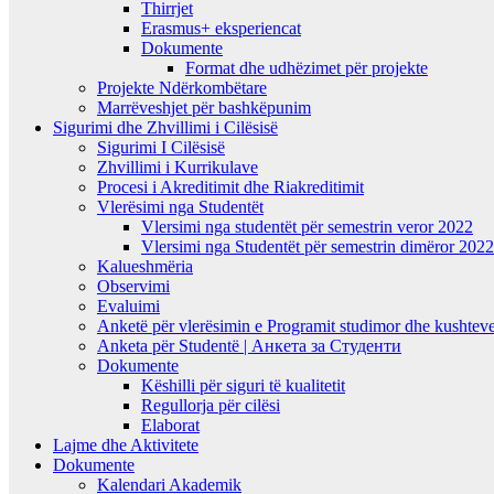
Thirrjet
Erasmus+ eksperiencat
Dokumente
Format dhe udhëzimet për projekte
Projekte Ndërkombëtare
Marrëveshjet për bashkëpunim
Sigurimi dhe Zhvillimi i Cilësisë
Sigurimi I Cilësisë
Zhvillimi i Kurrikulave
Procesi i Akreditimit dhe Riakreditimit
Vlerësimi nga Studentët
Vlersimi nga studentët për semestrin veror 2022
Vlersimi nga Studentët për semestrin dimëror 202
Kalueshmëria
Observimi
Evaluimi
Anketë për vlerësimin e Programit studimor dhe kushteve
Anketa për Studentë | Анкета за Студенти
Dokumente
Këshilli për siguri të kualitetit
Regullorja për cilësi
Elaborat
Lajme dhe Aktivitete
Dokumente
Kalendari Akademik