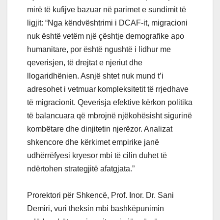
mirë të kufijve bazuar në parimet e sundimit të
ligjit: “Nga këndvështrimi i DCAF-it, migracioni
nuk është vetëm një çështje demografike apo
humanitare, por është ngushtë i lidhur me
qeverisjen, të drejtat e njeriut dhe
llogaridhënien. Asnjë shtet nuk mund t’i
adresohet i vetmuar kompleksitetit të rrjedhave
të migracionit. Qeverisja efektive kërkon politika
të balancuara që mbrojnë njëkohësisht sigurinë
kombëtare dhe dinjitetin njerëzor. Analizat
shkencore dhe kërkimet empirike janë
udhërrëfyesi kryesor mbi të cilin duhet të
ndërtohen strategjitë afatgjata.”
Prorektori për Shkencë, Prof. Inor. Dr. Sani
Demiri, vuri theksin mbi bashkëpunimin