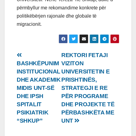
përmbyllur me rekomandime konkrete për
politikëbërjen rajonale dhe globale të
migracionit.
Lëvizje
REKTORI FETAJI
BASHKËPUNIM
VIZITON
te
INSTITUCIONAL
UNIVERSITETIN E
postimet
DHE AKADEMIK
PRISHTINËS,
MIDIS UNT-SË
STRATEGJI E RE
DHE IPSH
PËR PROGRAME
SPITALIT
DHE PROJEKTE TË
PSIKIATRIK
PËRBASHKËTA ME
“SHKUP”
UNT