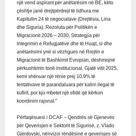
një vend aspirant për anëtarësim në BE, këto
çështje janë drejtpërdrejt të lidhura me
Kapitullin 24 të negociatave (Drejtësia, Liria
dhe Siguria). Rezoluta për Politikën e
Migracionit 2026 – 2030, Strategjia për
Integrimin e Refugjatëve dhe të Huajt, si dhe
anëtarësimi ynë si vëzhgues në Rrejtin e
Migracionit të Bashkimit Evropian, dëshmojnë
përkushtimin tonë institucional. Gjatë vitit 2025,
kemi shënuar një rënie prej 10.9% të
tentativave të parandaluara për kalim ilegal të
kufirit, por kjo mbetet një sfidë që kërkon
koordinim rajonal.”
Përfaqësuesi i DCAF – Qendrës së Gjenevës
për Qeverisjen e Sektorit të Sigurisë, z. Vlado
Gjerdovski, nënvizoi rëndësinë e qeverisjes së