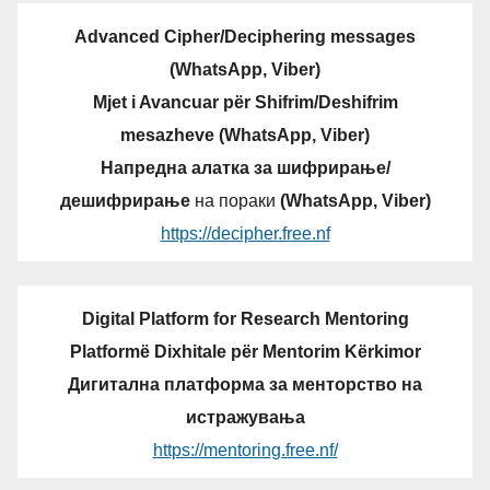
Advanced Cipher/Deciphering messages
(WhatsApp, Viber)
Mjet i Avancuar për Shifrim/Deshifrim
mesazheve (WhatsApp, Viber)
Напредна алатка за шифрирање/
дешифрирање
на пораки
(WhatsApp, Viber)
https://decipher.free.nf
Digital Platform for Research Mentoring
Platformë Dixhitale për Mentorim Kërkimor
Дигитална платформа за менторство на
истражувања
https://mentoring.free.nf/