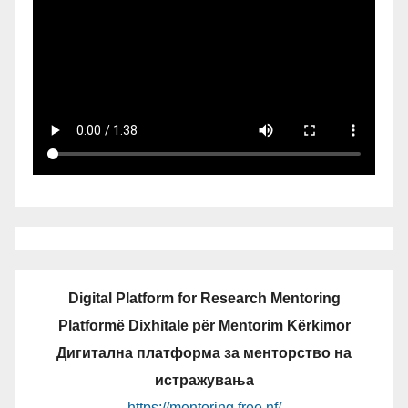
Digital Platform for Research Mentoring
Platformë Dixhitale për Mentorim Kërkimor
Дигитална платформа за менторство на
истражувања
https://mentoring.free.nf/