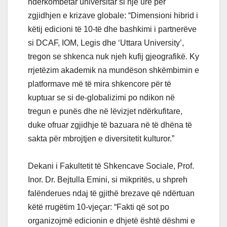
ndërkombëtar universitar si një urë për
zgjidhjen e krizave globale: “Dimensioni hibrid i
këtij edicioni të 10-të dhe bashkimi i partnerëve
si DCAF, IOM, Legis dhe ‘Uttara University’,
tregon se shkenca nuk njeh kufij gjeografikë. Ky
rrjetëzim akademik na mundëson shkëmbimin e
platformave më të mira shkencore për të
kuptuar se si de-globalizimi po ndikon në
tregun e punës dhe në lëvizjet ndërkufitare,
duke ofruar zgjidhje të bazuara në të dhëna të
sakta për mbrojtjen e diversitetit kulturor.”
Dekani i Fakultetit të Shkencave Sociale, Prof.
Inor. Dr. Bejtulla Emini, si mikpritës, u shpreh
falënderues ndaj të gjithë brezave që ndërtuan
këtë rrugëtim 10-vjeçar: “Fakti që sot po
organizojmë edicionin e dhjetë është dëshmi e