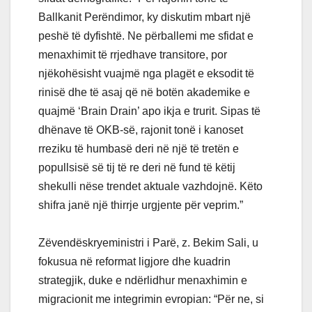
Ballkanit Perëndimor, ky diskutim mbart një
peshë të dyfishtë. Ne përballemi me sfidat e
menaxhimit të rrjedhave transitore, por
njëkohësisht vuajmë nga plagët e eksodit të
rinisë dhe të asaj që në botën akademike e
quajmë ‘Brain Drain’ apo ikja e trurit. Sipas të
dhënave të OKB-së, rajonit tonë i kanoset
rreziku të humbasë deri në një të tretën e
popullsisë së tij të re deri në fund të këtij
shekulli nëse trendet aktuale vazhdojnë. Këto
shifra janë një thirrje urgjente për veprim.”
Zëvendëskryeministri i Parë, z. Bekim Sali, u
fokusua në reformat ligjore dhe kuadrin
strategjik, duke e ndërlidhur menaxhimin e
migracionit me integrimin evropian: “Për ne, si