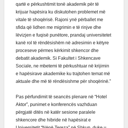
qartë e përkushtimit tonë akademik për të
krijuar hapësira ku diskutohen problemet më
vitale të shoqërisë. Rajoni ynë përballet me
sfida që lidhen me migrimin e të rinjve dhe
lëvizjen e fuqisë punëtore, prandaj universitetet
kanë rol të rëndësishëm në adresimin e këtyre
proceseve përmes kërkimit shkencor dhe
debatit akademik. Si Fakultet i Shkencave
Sociale, ne mbetemi të përkushtuar në krijimin
e hapësirave akademike ku trajtohen temat më
aktuale dhe më të rëndësishme për shoqërinë.”
Pas përfundimit të seancës plenare në “Hotel
Aktor”, punimet e konferencës vazhduan
përgjatë ditës në katër sesione paralele
shkencore dhe hibride në hapësirat e
Universitetit “Nënë Tereza” në Shkup, duke u