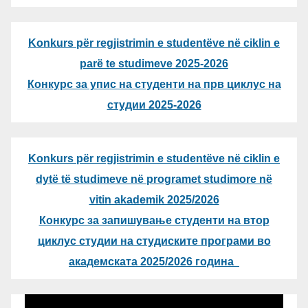
Konkurs për regjistrimin e studentëve në ciklin e
parë te studimeve 2025-2026
Конкурс за упис на студенти на прв циклус на
студии 2025-2026
Konkurs për regjistrimin e studentëve në ciklin e
dytë të studimeve në programet studimore në
vitin akademik 2025/2026
Конкурс за запишување студенти на втор
циклус студии на студиските програми во
академската 2025/2026 година