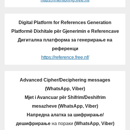
Digital Platform for References Generation
Platformë Dixhitale për Gjenerimin e Referencave
Дигитална платформа за генерирање на
референци
https://reference.free.nf/
Advanced Cipher/Deciphering messages
(WhatsApp, Viber)
Mjet i Avancuar për Shifrim/Deshifrim
mesazheve (WhatsApp, Viber)
Напредна алатка за шифрирање/
дешифрирање
на пораки
(WhatsApp, Viber)