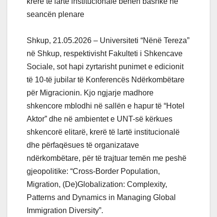
krerë të lartë institucionalë bëhen bashkë në
seancën plenare
Shkup, 21.05.2026 – Universiteti “Nënë Tereza”
në Shkup, respektivisht Fakulteti i Shkencave
Sociale, sot hapi zyrtarisht punimet e edicionit
të 10-të jubilar të Konferencës Ndërkombëtare
për Migracionin. Kjo ngjarje madhore
shkencore mblodhi në sallën e hapur të “Hotel
Aktor” dhe në ambientet e UNT-së kërkues
shkencorë elitarë, krerë të lartë institucionalë
dhe përfaqësues të organizatave
ndërkombëtare, për të trajtuar temën me peshë
gjeopolitike: “Cross-Border Population,
Migration, (De)Globalization: Complexity,
Patterns and Dynamics in Managing Global
Immigration Diversity”.