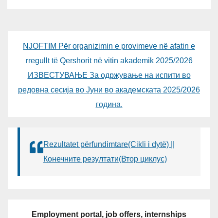
NJOFTIM Për organizimin e provimeve në afatin e
rregullt të Qershorit në vitin akademik 2025/2026
ИЗВЕСТУВАЊЕ За одржување на испити во
редовна сесија во Јуни во академската 2025/2026
година.
Rezultatet përfundimtare(Cikli i dytë) ||
Конечните резултати(Втор циклус)
Employment portal, job offers, internships