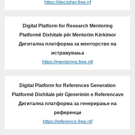
https://decipher.free.nf
Digital Platform for Research Mentoring
Platformë Dixhitale për Mentorim Kërkimor
Дигитална платформа за менторство на
истражувања
https://mentoring.free.nf/
Digital Platform for References Generation
Platformë Dixhitale për Gjenerimin e Referencave
Дигитална платформа за генерирање на
референци
https://reference.free.nf/