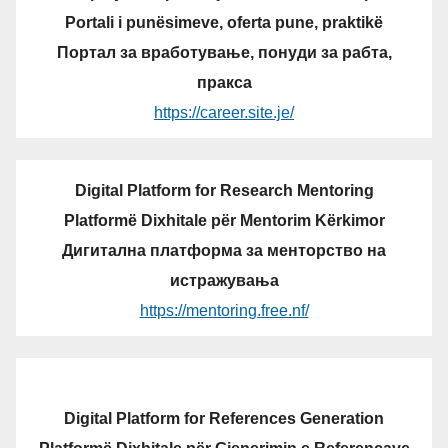
Portali i punësimeve, oferta pune, praktikë
Портал за вработување, понуди за рабта,
пракса
https://career.site.je/
Digital Platform for Research Mentoring
Platformë Dixhitale për Mentorim Kërkimor
Дигитална платформа за менторство на
истражувања
https://mentoring.free.nf/
Digital Platform for References Generation