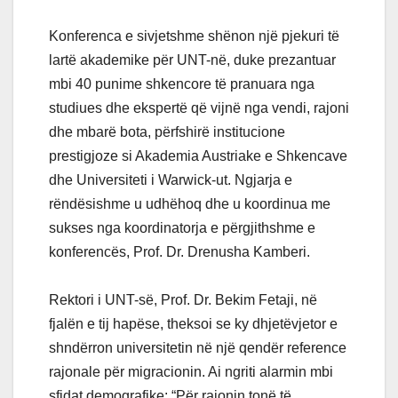
Konferenca e sivjetshme shënon një pjekuri të
lartë akademike për UNT-në, duke prezantuar
mbi 40 punime shkencore të pranuara nga
studiues dhe ekspertë që vijnë nga vendi, rajoni
dhe mbarë bota, përfshirë institucione
prestigjoze si Akademia Austriake e Shkencave
dhe Universiteti i Warwick-ut. Ngjarja e
rëndësishme u udhëhoq dhe u koordinua me
sukses nga koordinatorja e përgjithshme e
konferencës, Prof. Dr. Drenusha Kamberi.
Rektori i UNT-së, Prof. Dr. Bekim Fetaji, në
fjalën e tij hapëse, theksoi se ky dhjetëvjetor e
shndërron universitetin në një qendër reference
rajonale për migracionin. Ai ngriti alarmin mbi
sfidat demografike: “Për rajonin tonë të