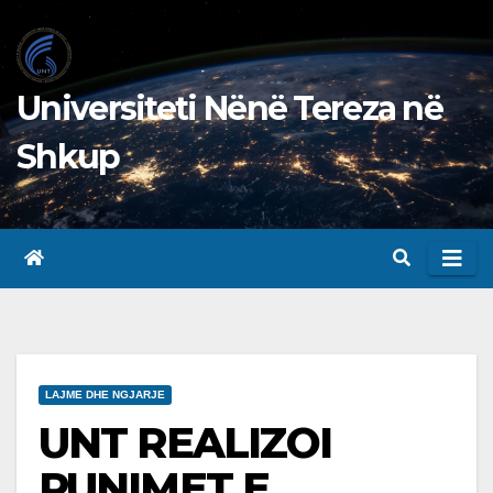
Skip
to
content
Universiteti Nënë Tereza në
Shkup
LAJME DHE NGJARJE
UNT REALIZOI
PUNIMET E