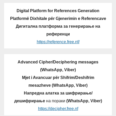
Digital Platform for References Generation
Platformë Dixhitale për Gjenerimin e Referencave
Дигитална платформа за генерирање на
референци
https://reference.free.nf/
Advanced Cipher/Deciphering messages
(WhatsApp, Viber)
Mjet i Avancuar për Shifrim/Deshifrim
mesazheve (WhatsApp, Viber)
Напредна алатка за шифрирање/
дешифрирање
на пораки
(WhatsApp, Viber)
https://decipher.free.nf