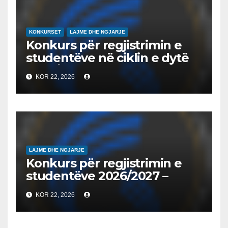
QYTETARINË GLOBALE
KONKURSET
LAJME DHE NGJARJE
Konkurs për regjistrimin e
studentëve në ciklin e dytë
2026/2027 – Конкурс за
KOR 22, 2026
запишување на студенти
на втор циклус студии за
2026/2027
LAJME DHE NGJARJE
Konkurs për regjistrimin e
studentëve 2026/2027 –
Конкурс за запишување на
KOR 22, 2026
студенти за 2026/2027