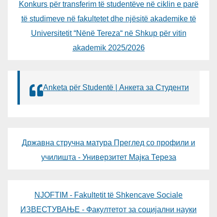
Konkurs për transferim të studentëve në ciklin e parë
të studimeve në fakultetet dhe njësitë akademike të
Universitetit “Nënë Tereza“ në Shkup për vitin
akademik 2025/2026
Anketa për Studentë | Анкета за Студенти
Државна стручна матура Преглед со профили и
училишта - Универзитет Мајка Тереза
NJOFTIM - Fakultetit të Shkencave Sociale
ИЗВЕСТУВАЊЕ - Факултетот за социјални науки