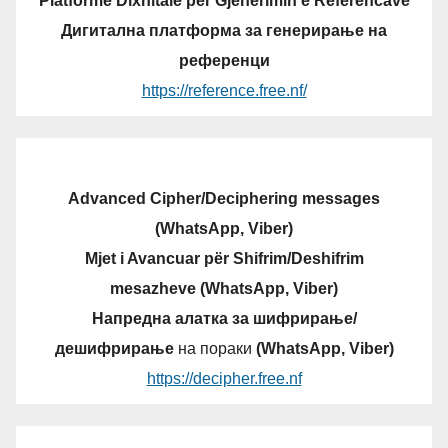
Platformë Dixhitale për Gjenerimin e Referencave
Дигитална платформа за генерирање на
референци
https://reference.free.nf/
Advanced Cipher/Deciphering messages
(WhatsApp, Viber)
Mjet i Avancuar për Shifrim/Deshifrim
mesazheve (WhatsApp, Viber)
Напредна алатка за шифрирање/
дешифрирање
на пораки
(WhatsApp, Viber)
https://decipher.free.nf