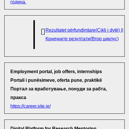
година.
Rezultatet përfundimtare(Cikli i dytë) ||
Конечните резултати(Втор циклус)
Employment portal, job offers, internships
Portali i punësimeve, oferta pune, praktikë
Портал за вработување, понуди за рабта,
пракса
https://career.site.je/
Digital Platform for Research Mentoring