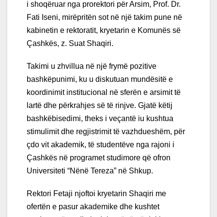
i shoqëruar nga prorektori për Arsim, Prof. Dr.
Fati Iseni, mirëpritën sot në një takim pune në
kabinetin e rektoratit, kryetarin e Komunës së
Çashkës, z. Suat Shaqiri.
Takimi u zhvillua në një frymë pozitive
bashkëpunimi, ku u diskutuan mundësitë e
koordinimit institucional në sferën e arsimit të
lartë dhe përkrahjes së të rinjve. Gjatë këtij
bashkëbisedimi, theks i veçantë iu kushtua
stimulimit dhe regjistrimit të vazhdueshëm, për
çdo vit akademik, të studentëve nga rajoni i
Çashkës në programet studimore që ofron
Universiteti “Nënë Tereza” në Shkup.
Rektori Fetaji njoftoi kryetarin Shaqiri me
ofertën e pasur akademike dhe kushtet