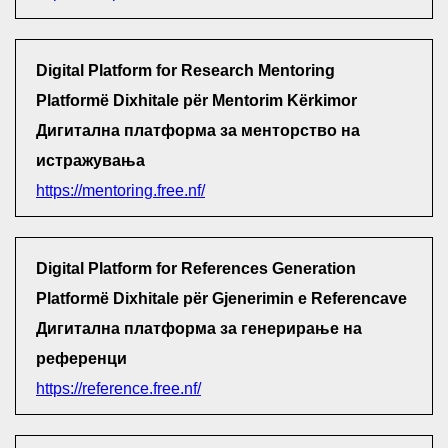
Digital Platform for Research Mentoring
Platformë Dixhitale për Mentorim Kërkimor
Дигитална платформа за менторство на
истражувања
https://mentoring.free.nf/
Digital Platform for References Generation
Platformë Dixhitale për Gjenerimin e Referencave
Дигитална платформа за генерирање на
референци
https://reference.free.nf/