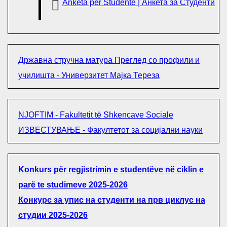
Anketa për Studentë | Анкета за Студенти
Државна стручна матура Преглед со профили и
училишта - Универзитет Мајка Тереза
NJOFTIM - Fakultetit të Shkencave Sociale
ИЗВЕСТУВАЊЕ - Факултетот за социјални науки
Konkurs për regjistrimin e studentëve në ciklin e
parë te studimeve 2025-2026
Конкурс за упис на студенти на прв циклус на
студии 2025-2026