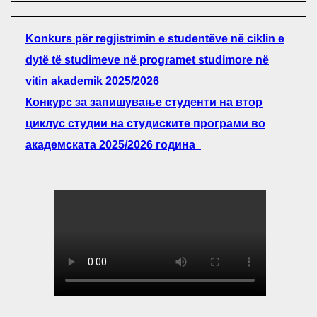
Konkurs për regjistrimin e studentëve në ciklin e
dytë të studimeve në programet studimore në
vitin akademik 2025/2026
Конкурс за запишување студенти на втор
циклус студии на студиските програми во
академската 2025/2026 година