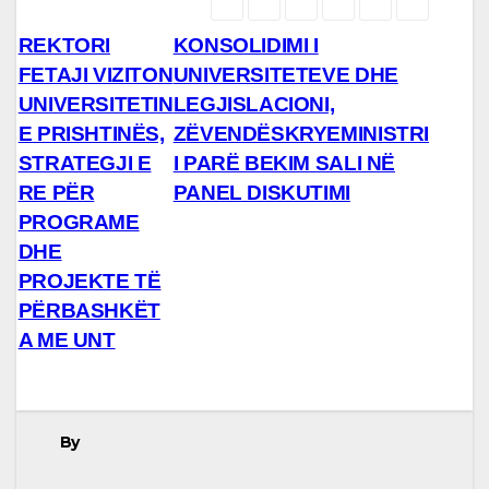
Lëvizje
REKTORI
KONSOLIDIMI I
FETAJI VIZITON
UNIVERSITETEVE DHE
te
UNIVERSITETIN
LEGJISLACIONI,
postimet
E PRISHTINËS,
ZËVENDËSKRYEMINISTRI
STRATEGJI E
I PARË BEKIM SALI NË
RE PËR
PANEL DISKUTIMI
PROGRAME
DHE
PROJEKTE TË
PËRBASHKËT
A ME UNT
By