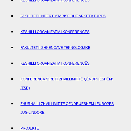
KESHILLI ORGANIZATIV I KONFERENCËS
FAKULTETI I NDËRTIMTARISË DHE ARKITEKTURËS
KESHILLI ORGANIZATIV I KONFERENCËS
FAKULTETI I SHKENCAVE TEKNOLOGJIKE
KESHILLI ORGANIZATIV I KONFERENCËS
KONFERENCA “DREJT ZHVILLIMIT TË QËNDRUESHËM”
(TSD)
ZHURNALI I ZHVILLIMIT TË QËNDRUESHËM I EUROPES
JUG-LINDORE
PROJEKTE