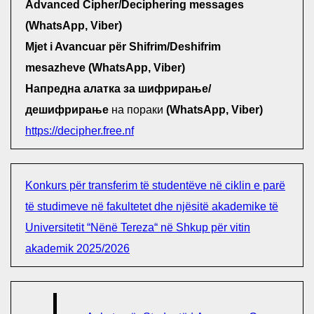
Advanced Cipher/Deciphering messages
(WhatsApp, Viber)
Mjet i Avancuar për Shifrim/Deshifrim
mesazheve (WhatsApp, Viber)
Напредна алатка за шифрирање/
дешифрирање
на пораки
(WhatsApp, Viber)
https://decipher.free.nf
Konkurs për transferim të studentëve në ciklin e parë
të studimeve në fakultetet dhe njësitë akademike të
Universitetit “Nënë Tereza“ në Shkup për vitin
akademik 2025/2026