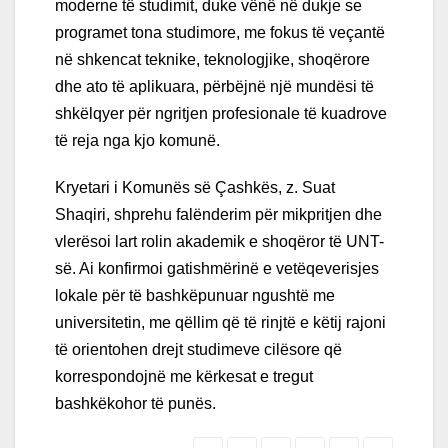
moderne të studimit, duke vënë në dukje se
programet tona studimore, me fokus të veçantë
në shkencat teknike, teknologjike, shoqërore
dhe ato të aplikuara, përbëjnë një mundësi të
shkëlqyer për ngritjen profesionale të kuadrove
të reja nga kjo komunë.
Kryetari i Komunës së Çashkës, z. Suat
Shaqiri, shprehu falënderim për mikpritjen dhe
vlerësoi lart rolin akademik e shoqëror të UNT-
së. Ai konfirmoi gatishmërinë e vetëqeverisjes
lokale për të bashkëpunuar ngushtë me
universitetin, me qëllim që të rinjtë e këtij rajoni
të orientohen drejt studimeve cilësore që
korrespondojnë me kërkesat e tregut
bashkëkohor të punës.