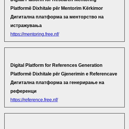
Platformë Dixhitale për Mentorim Kërkimor
Дигитална платформа за менторство на
истражувања
https://mentoring.free.nf/
Digital Platform for References Generation
Platformë Dixhitale për Gjenerimin e Referencave
Дигитална платформа за генерирање на
референци
https://reference.free.nf/