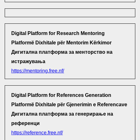
Digital Platform for Research Mentoring
Platformë Dixhitale për Mentorim Kërkimor
Дигитална платформа за менторство на
истражувања
https://mentoring.free.nf/
Digital Platform for References Generation
Platformë Dixhitale për Gjenerimin e Referencave
Дигитална платформа за генерирање на
референци
https://reference.free.nf/