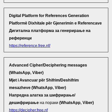
Digital Platform for References Generation
Platformë Dixhitale për Gjenerimin e Referencave
Дигитална платформа за генерирање на
референци
https://reference.free.nf/
Advanced Cipher/Deciphering messages
(WhatsApp, Viber)
Mjet i Avancuar për Shifrim/Deshifrim
mesazheve (WhatsApp, Viber)
Напредна алатка за шифрирање/
дешифрирање
на пораки
(WhatsApp, Viber)
https://decipher.free.nf