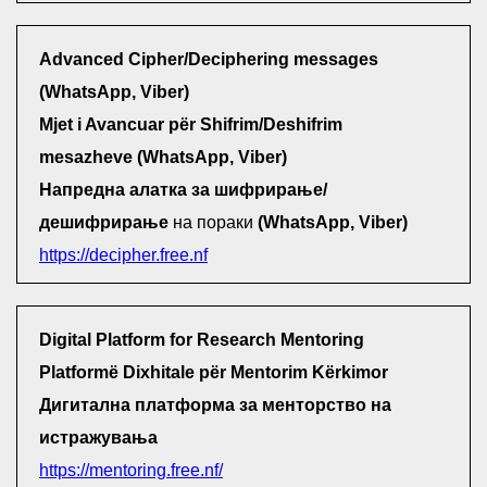
Advanced Cipher/Deciphering messages
(WhatsApp, Viber)
Mjet i Avancuar për Shifrim/Deshifrim
mesazheve (WhatsApp, Viber)
Напредна алатка за шифрирање/
дешифрирање
на пораки
(WhatsApp, Viber)
https://decipher.free.nf
Digital Platform for Research Mentoring
Platformë Dixhitale për Mentorim Kërkimor
Дигитална платформа за менторство на
истражувања
https://mentoring.free.nf/