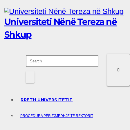
Skip
to
Universiteti Nënë Tereza në
content
Shkup
RRETH UNIVERSITETIT
PROCEDURA PËR ZGJEDHJE TË REKTORIT