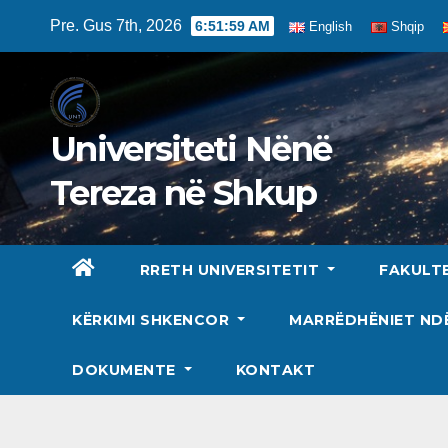
Skip
Pre. Gus 7th, 2026
6:52:00 AM
English
Shqip
to
content
Universiteti Nënë
Tereza në Shkup
RRETH UNIVERSITETIT
FAKULT
KËRKIMI SHKENCOR
MARRËDHËNIET N
DOKUMENTE
KONTAKT