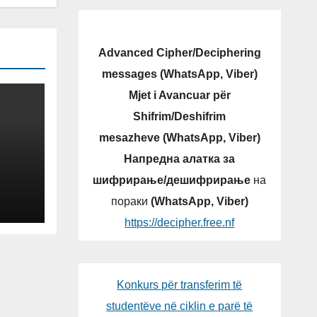
Advanced Cipher/Deciphering
messages (WhatsApp, Viber)
Mjet i Avancuar për
Shifrim/Deshifrim
mesazheve (WhatsApp, Viber)
Напредна алатка за
шифрирање/дешифрирање
на
пораки
(WhatsApp, Viber)
https://decipher.free.nf
Konkurs për transferim të
studentëve në ciklin e parë të