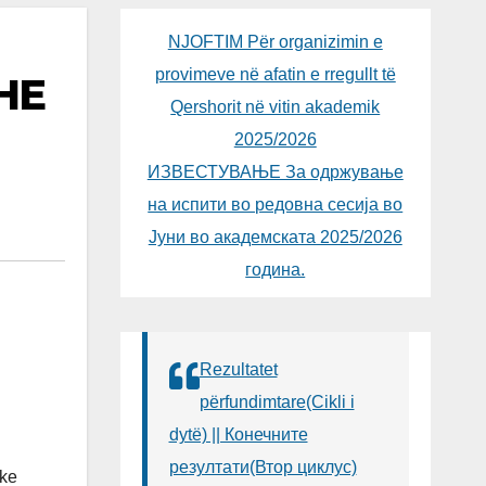
NJOFTIM Për organizimin e
provimeve në afatin e rregullt të
HE
Qershorit në vitin akademik
2025/2026
ИЗВЕСТУВАЊЕ За одржување
на испити во редовна сесија во
Јуни во академската 2025/2026
година.
Rezultatet
përfundimtare(Cikli i
dytë) || Конечните
резултати(Втор циклус)
ike