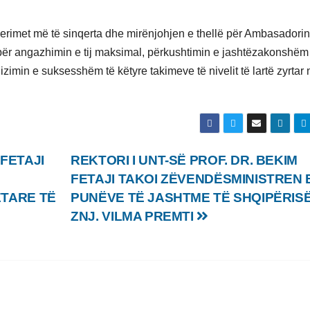
erimet më të sinqerta dhe mirënjohjen e thellë për Ambasadorin
për angazhimin e tij maksimal, përkushtimin e jashtëzakonshëm
imin e suksesshëm të këtyre takimeve të nivelit të lartë zyrtar 
 FETAJI
REKTORI I UNT-SË PROF. DR. BEKIM
FETAJI TAKOI ZËVENDËSMINISTREN 
TARE TË
PUNËVE TË JASHTME TË SHQIPËRISË
ZNJ. VILMA PREMTI