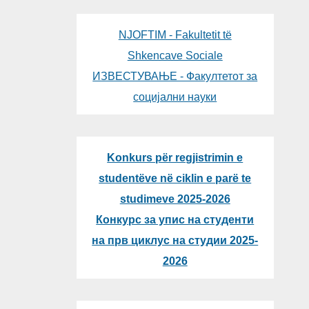
NJOFTIM - Fakultetit të
Shkencave Sociale
ИЗВЕСТУВАЊЕ - Факултетот за
социјални науки
Konkurs për regjistrimin e
studentëve në ciklin e parë te
studimeve 2025-2026
Конкурс за упис на студенти
на прв циклус на студии 2025-
2026