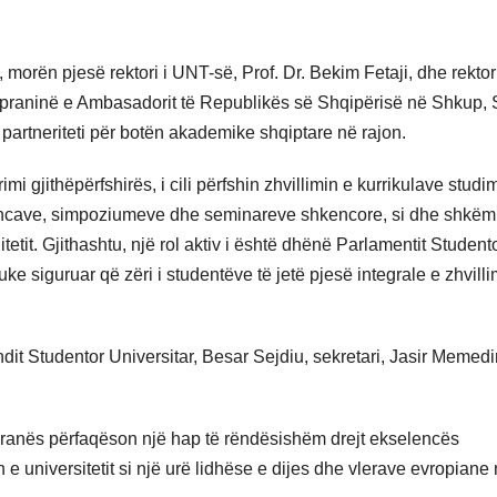
morën pjesë rektori i UNT-së, Prof. Dr. Bekim Fetaji, dhe rektori
 praninë e Ambasadorit të Republikës së Shqipërisë në Shkup, 
ij partneriteti për botën akademike shqiptare në rajon.
gjithëpërfshirës, i cili përfshin zhvillimin e kurrikulave studi
erencave, simpoziumeve dhe seminareve shkencore, si dhe shkë
tetit. Gjithashtu, një rol aktiv i është dhënë Parlamentit Studento
uke siguruar që zëri i studentëve të jetë pjesë integrale e zhvilli
ndit Studentor Universitar, Besar Sejdiu, sekretari, Jasir Memedin
ranës përfaqëson një hap të rëndësishëm drejt ekselencës
e universitetit si një urë lidhëse e dijes dhe vlerave evropiane