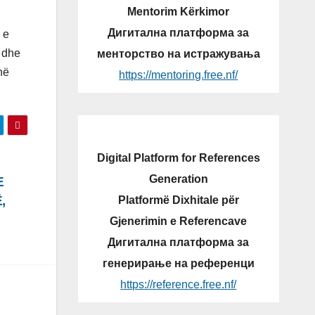
Mentorim Kërkimor
Дигитална платформа за
 e
 dhe
менторство на истражувања
në
https://mentoring.free.nf/
Digital Platform for References
Generation
E
,
Platformë Dixhitale për
Gjenerimin e Referencave
Дигитална платформа за
генерирање на референци
https://reference.free.nf/