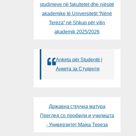
studimeve në fakultetet dhe njësitë
akademike të Universitetit “Nënë
Tereza“ në Shkup për vitin
akademik 2025/2026
Anketa për Studentë |
Анкета за Студенти
Државна стручна матура
Преглед со профили и училишта
- Универзитет Мајка Тереза