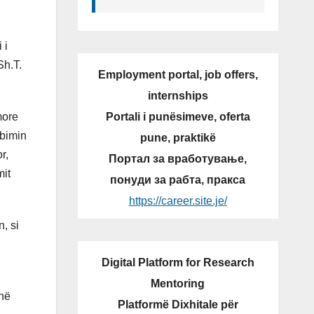
 i
Sh.T.
Employment portal, job offers,
internships
Portali i punësimeve, oferta
more
mbimin
pune, praktikë
r,
Портал за вработување,
mit
понуди за рабта, пракса
https://career.site.je/
, si
Digital Platform for Research
Mentoring
 në
Platformë Dixhitale për