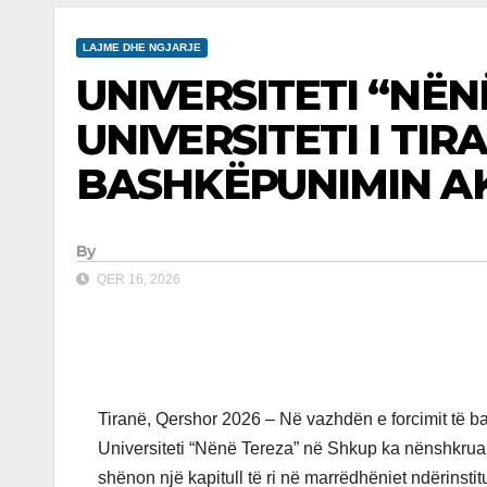
LAJME DHE NGJARJE
UNIVERSITETI “NËN
UNIVERSITETI I TI
BASHKËPUNIMIN A
By
QER 16, 2026
Tiranë, Qershor 2026 – Në vazhdën e forcimit të bas
Universiteti “Nënë Tereza” në Shkup ka nënshkrua
shënon një kapitull të ri në marrëdhëniet ndërinst