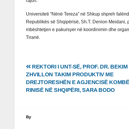
rajon.
Universiteti “Nënë Tereza” në Shkup shpreh falënd
Republikës së Shqipërisë, Sh.T. Denion Meidani, 
mbështetjen e pakursyer në koordinimin dhe organiz
Tiranë.
Lëvizje
REKTORI I UNT-SË, PROF. DR. BEKIM
ZHVILLON TAKIM PRODUKTIV ME
te
DREJTORESHËN E AGJENCISË KOMBË
postimet
RINISË NË SHQIPËRI, SARA BODO
By