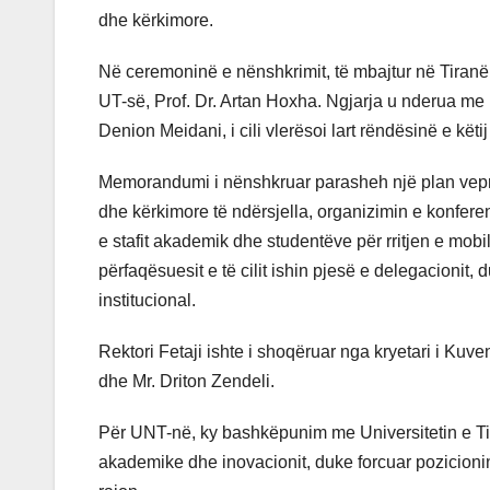
dhe kërkimore.
Në ceremoninë e nënshkrimit, të mbajtur në Tiranë, 
UT-së, Prof. Dr. Artan Hoxha. Ngjarja u nderua me
Denion Meidani, i cili vlerësoi lart rëndësinë e kët
Memorandumi i nënshkruar parasheh një plan veprimi 
dhe kërkimore të ndërsjella, organizimin e konf
e stafit akademik dhe studentëve për rritjen e mobili
përfaqësuesit e të cilit ishin pjesë e delegacionit, d
institucional.
Rektori Fetaji ishte i shoqëruar nga kryetari i Kuve
dhe Mr. Driton Zendeli.
Për UNT-në, ky bashkëpunim me Universitetin e Ti
akademike dhe inovacionit, duke forcuar pozicionin 