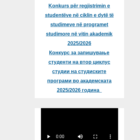
Konkurs për regjistrimin e
studentëve në ciklin e dytë të
studimeve në programet
studimore në vitin akademik
2025/2026
Конкурс за запишување
студенти на втор циклус
студии на студиските
програми во академската
2025/2026 година