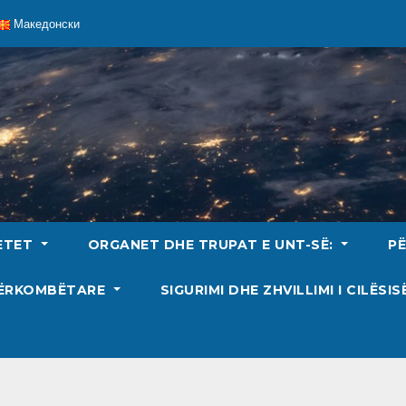
Македонски
ETET
ORGANET DHE TRUPAT E UNT-SË:
P
DËRKOMBËTARE
SIGURIMI DHE ZHVILLIMI I CILËSI