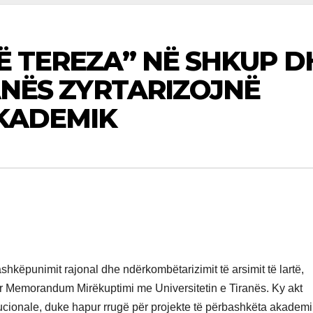
Ë TEREZA” NË SHKUP D
RANËS ZYRTARIZOJNË
KADEMIK
hkëpunimit rajonal dhe ndërkombëtarizimit të arsimit të lartë,
r Memorandum Mirëkuptimi me Universitetin e Tiranës. Ky akt
itucionale, duke hapur rrugë për projekte të përbashkëta akadem