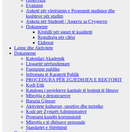
Observimi
Evaluimi
Anketë për vlerësimin e Programit studimor dhe
kushteve për studim
Anketa për Studentë | Анкета за Студенти
Dokumente
Këshilli për siguri të kualitetit
Regullorja për cilësi
Elaborat
Lajme dhe Aktivitete
Dokumente
Kalendari Akademik
Llogaritë përfundimtare
Furnizime publike
Infromata të Karaterit Publik
PROCEDURA PËR ZGJEDHJEN E REKTORIT
Kodi Etik
Katalogu i projekteve kapitale të botimit të librave
Mbrojtja e denoncuesve
Barazia Gjinore
Aktivitete kulturore, sportive dhe turistike
Kodi për Zyrtarët Administrativë
Programi kundër korrupsionit
Mbrojtja e të dhënave personale
Standartet e Shërbimit