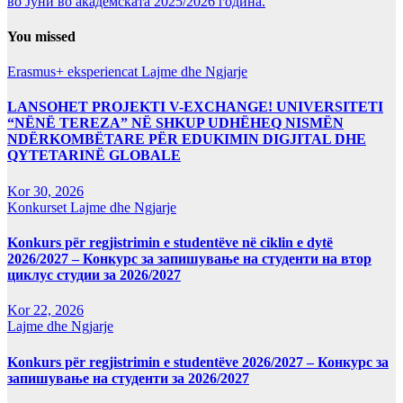
во Јуни во академската 2025/2026 година.
You missed
Erasmus+ eksperiencat
Lajme dhe Ngjarje
LANSOHET PROJEKTI V-EXCHANGE! UNIVERSITETI
“NËNË TEREZA” NË SHKUP UDHËHEQ NISMËN
NDËRKOMBËTARE PËR EDUKIMIN DIGJITAL DHE
QYTETARINË GLOBALE
Kor 30, 2026
Konkurset
Lajme dhe Ngjarje
Konkurs për regjistrimin e studentëve në ciklin e dytë
2026/2027 – Конкурс за запишување на студенти на втор
циклус студии за 2026/2027
Kor 22, 2026
Lajme dhe Ngjarje
Konkurs për regjistrimin e studentëve 2026/2027 – Конкурс за
запишување на студенти за 2026/2027