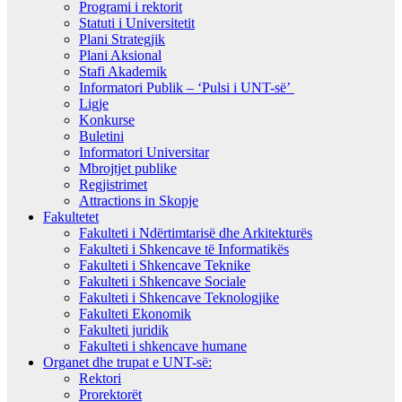
Programi i rektorit
Statuti i Universitetit
Plani Strategjik
Plani Aksional
Stafi Akademik
Informatori Publik – ‘Pulsi i UNT-së’
Ligje
Konkurse
Buletini
Informatori Universitar
Mbrojtjet publike
Regjistrimet
Attractions in Skopje
Fakultetet
Fakulteti i Ndërtimtarisë dhe Arkitekturës
Fakulteti i Shkencave të Informatikës
Fakulteti i Shkencave Teknike
Fakulteti i Shkencave Sociale
Fakulteti i Shkencave Teknologjike
Fakulteti Ekonomik
Fakulteti juridik
Fakulteti i shkencave humane
Organet dhe trupat e UNT-së:
Rektori
Prorektorët