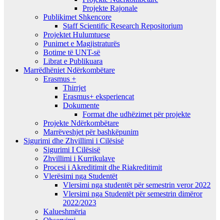
Projekte Rajonale
Publikimet Shkencore
Staff Scientific Research Repositorium
Projektet Hulumtuese
Punimet e Magjistraturës
Botime të UNT-së
Librat e Publikuara
Marrëdhëniet Ndërkombëtare
Erasmus +
Thirrjet
Erasmus+ eksperiencat
Dokumente
Format dhe udhëzimet për projekte
Projekte Ndërkombëtare
Marrëveshjet për bashkëpunim
Sigurimi dhe Zhvillimi i Cilësisë
Sigurimi I Cilësisë
Zhvillimi i Kurrikulave
Procesi i Akreditimit dhe Riakreditimit
Vlerësimi nga Studentët
Vlersimi nga studentët për semestrin veror 2022
Vlersimi nga Studentët për semestrin dimëror
2022/2023
Kalueshmëria