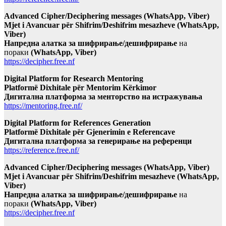
Advanced Cipher/Deciphering messages (WhatsApp, Viber)
Mjet i Avancuar për Shifrim/Deshifrim mesazheve (WhatsApp,
Viber)
Напредна алатка за шифрирање/дешифрирање
на
пораки
(WhatsApp, Viber)
https://decipher.free.nf
Digital Platform for Research Mentoring
Platformë Dixhitale për Mentorim Kërkimor
Дигитална платформа за менторство на истражувања
https://mentoring.free.nf/
Digital Platform for References Generation
Platformë Dixhitale për Gjenerimin e Referencave
Дигитална платформа за генерирање на референци
https://reference.free.nf/
Advanced Cipher/Deciphering messages (WhatsApp, Viber)
Mjet i Avancuar për Shifrim/Deshifrim mesazheve (WhatsApp,
Viber)
Напредна алатка за шифрирање/дешифрирање
на
пораки
(WhatsApp, Viber)
https://decipher.free.nf