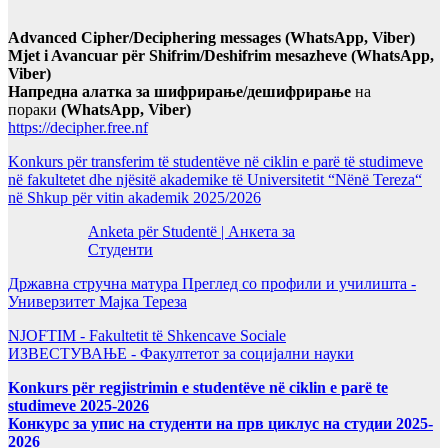
Advanced Cipher/Deciphering messages (WhatsApp, Viber)
Mjet i Avancuar për Shifrim/Deshifrim mesazheve (WhatsApp,
Viber)
Напредна алатка за шифрирање/дешифрирање
на
пораки
(WhatsApp, Viber)
https://decipher.free.nf
Konkurs për transferim të studentëve në ciklin e parë të studimeve
në fakultetet dhe njësitë akademike të Universitetit “Nënë Tereza“
në Shkup për vitin akademik 2025/2026
Anketa për Studentë | Анкета за
Студенти
Државна стручна матура Преглед со профили и училишта -
Универзитет Мајка Тереза
NJOFTIM - Fakultetit të Shkencave Sociale
ИЗВЕСТУВАЊЕ - Факултетот за социјални науки
Konkurs për regjistrimin e studentëve në ciklin e parë te
studimeve 2025-2026
Конкурс за упис на студенти на прв циклус на студии 2025-
2026