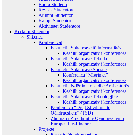
Radio Studenti
Revista Studentore
Alumni Studentor
Kampi Studentor
Aktivitetet Studentore
Kërkimi Shkencor
Shkenca
Konferencat
Fakulteti i Shkencave të Informatikës
Keshilli organizativ i konferencës
Fakulteti i Shkencave Teknike
Keshilli organizativ i konferencës
Fakulteti i Shkencave Sociale
Konferenca “Migrimet”
Keshilli organizativ i konferencës
Fakulteti i Ndërtimtarisë dhe Arkitekturës
Keshilli organizativ i konferencës
Fakulteti i Shkencave Teknologjike
Keshilli organizativ i konferencës
Konferenca “Drejt Zhvillimit të
Qëndrueshëm” (TSD)
Zhurnali i Zhvillimit të Qëndrueshëm i
Europes Jug-Lindore
Projekte
Projekte Ndërkombëtare