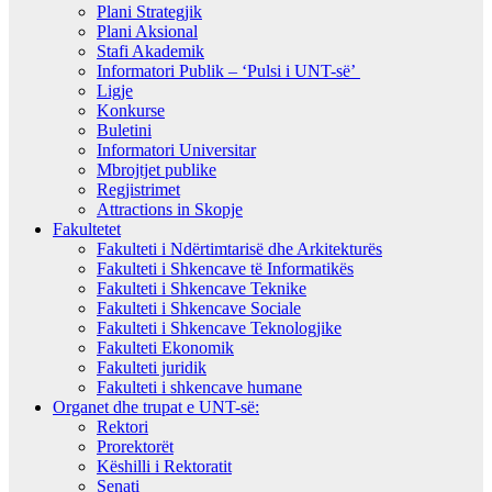
Plani Strategjik
Plani Aksional
Stafi Akademik
Informatori Publik – ‘Pulsi i UNT-së’
Ligje
Konkurse
Buletini
Informatori Universitar
Mbrojtjet publike
Regjistrimet
Attractions in Skopje
Fakultetet
Fakulteti i Ndërtimtarisë dhe Arkitekturës
Fakulteti i Shkencave të Informatikës
Fakulteti i Shkencave Teknike
Fakulteti i Shkencave Sociale
Fakulteti i Shkencave Teknologjike
Fakulteti Ekonomik
Fakulteti juridik
Fakulteti i shkencave humane
Organet dhe trupat e UNT-së:
Rektori
Prorektorët
Këshilli i Rektoratit
Senati