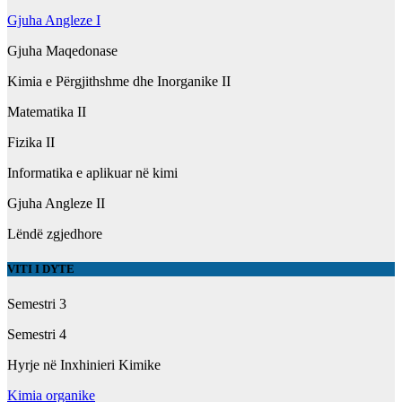
Gjuha Angleze I
Gjuha Maqedonase
Kimia e Përgjithshme dhe Inorganike II
Matematika II
Fizika II
Informatika e aplikuar në kimi
Gjuha Angleze II
Lëndë zgjedhore
VITI I DYTE
Semestri 3
Semestri 4
Hyrje në Inxhinieri Kimike
Kimia organike