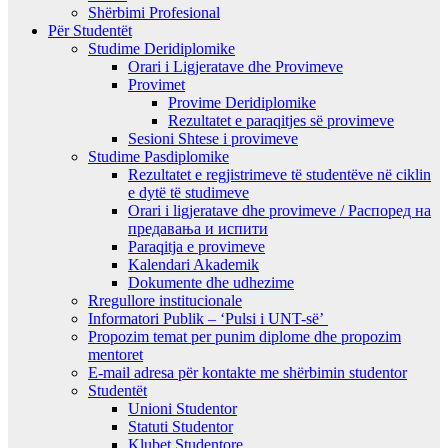
Shërbimi Profesional
Për Studentët
Studime Deridiplomike
Orari i Ligjeratave dhe Provimeve
Provimet
Provime Deridiplomike
Rezultatet e paraqitjes së provimeve
Sesioni Shtese i provimeve
Studime Pasdiplomike
Rezultatet e regjistrimeve të studentëve në ciklin
e dytë të studimeve
Orari i ligjeratave dhe provimeve / Распоред на
предавањa и испити
Paraqitja e provimeve
Kalendari Akademik
Dokumente dhe udhezime
Rregullore institucionale
Informatori Publik – ‘Pulsi i UNT-së’
Propozim temat per punim diplome dhe propozim
mentoret
E-mail adresa për kontakte me shërbimin studentor
Studentët
Unioni Studentor
Statuti Studentor
Klubet Studentore