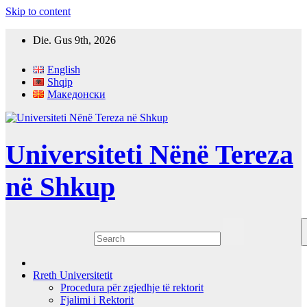
Skip to content
Die. Gus 9th, 2026
English
Shqip
Македонски
Universiteti Nënë Tereza
në Shkup
Rreth Universitetit
Procedura për zgjedhje të rektorit
Fjalimi i Rektorit