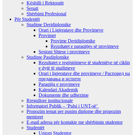
Këshilli i Rektoratit
Senati
Shërbimi Profesional
Për Studentët
Studime Deridiplomike
Orari i Ligjeratave dhe Provimeve
Provimet
Provime Deridiplomike
Rezultatet e paraqitjes së provimeve
Sesioni Shtese i provimeve
Studime Pasdiplomike
Rezultatet e regjistrimeve të studentëve në ciklin
e dytë të studimeve
Orari i ligjeratave dhe provimeve / Распоред на
предавањa и испити
Paraqitja e provimeve
Kalendari Akademik
Dokumente dhe udhezime
Rregullore institucionale
Informatori Publik – ‘Pulsi i UNT-së’
Propozim temat per punim diplome dhe propozim
mentoret
E-mail adresa për kontakte me shërbimin studentor
Studentët
Unioni Studentor