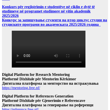
Konkurs për regjistrimin e studentëve në ciklin e dytë të
studimeve në programet studimore në vitin akademik
2025/2026
Конкурс за запишување студенти на втор циклус студии на
студиските програми во академската 2025/2026 година
Digital Platform for Research Mentoring
Platformë Dixhitale për Mentorim Kërkimor
Дигитална платформа за менторство на истражувања
https://mentoring.free.nf/
Digital Platform for References Generation
Platformë Dixhitale për Gjenerimin e Referencave
Дигитална платформа за генерирање на референци
https://reference.free.nf/