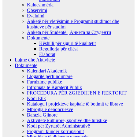
Kalueshmëria
Observimi
Evaluimi
Anketë për vlerësimin e Programit studimor dhe
kushteve për studim
Anketa për Studentë | Анкета за Студенти
Dokumente
Këshilli për siguri të kualitetit
Regullorja për cilësi
Elaborat
Lajme dhe Aktivitete
Dokumente
Kalendari Akademik
Llogaritë përfundimtare
Furnizime publike
Infromata të Karaterit Publik
PROCEDURA PËR ZGJEDHJEN E REKTORIT
Kodi Etik
Katalogu i projekteve kapitale të botimit të librave
Mbrojtja e denoncuesve
Barazia Gjinore
Aktivitete kulturore, sportive dhe turistike
Kodi për Zyrtarët Administrativë
Programi kundër korrupsionit
Mbrojtja e të dhënave personale