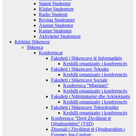
Statuti Studentor
Klubet Studentore
Radio Studenti
Revista Studentore
Alumni Studentor
Kampi Studentor
Aktivitetet Studentore
Kërkimi Shkencor
Shkenca
Konferencat
Fakulteti i Shkencave të Informatikës
Keshilli organizativ i konferencës
Fakulteti i Shkencave Teknike
Keshilli organizativ i konferencës
Fakulteti i Shkencave Sociale
Konferenca “Migrimet”
Keshilli organizativ i konferencës
Fakulteti i Ndërtimtarisë dhe Arkitekturës
Keshilli organizativ i konferencës
Fakulteti i Shkencave Teknologjike
Keshilli organizativ i konferencës
Konferenca “Drejt Zhvillimit të
Qëndrueshëm” (TSD)
Zhurnali i Zhvillimit të Qëndrueshëm i
Europes Jug-Lindore