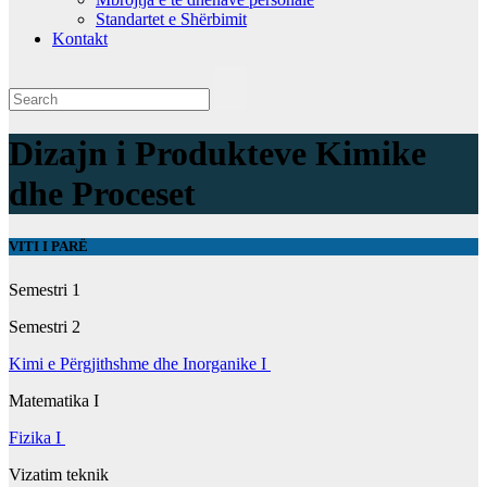
Standartet e Shërbimit
Kontakt
Dizajn i Produkteve Kimike
dhe Proceset
VITI I PARË
Semestri 1
Semestri 2
Kimi e Përgjithshme dhe Inorganike I
Matematika I
Fizika I
Vizatim teknik