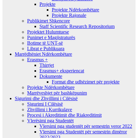
Projekte
Projekte Ndërkombëtare
Projekte Rajonale
Publikimet Shkencore
Staff Scientific Research Repositorium
Projektet Hulumtuese
Punimet e Magjistraturës
Botime të UNT-së
Librat e Publikuara
Marrëdhëniet Ndërkombëtare
Erasmus +
Thirrjet
Erasmus+ eksperiencat
Dokumente
Format dhe udhëzimet për projekte
Projekte Ndërkombëtare
Marrëveshjet për bashkëpunim
Sigurimi dhe Zhvillimi i Cilësisë
Sigurimi I Cilësisë
Zhvillimi i Kurrikulave
Procesi i Akreditimit dhe Riakreditimit
Vlerësimi nga Studentët
Vlersimi nga studentët për semestrin veror 2022
Vlersimi nga Studentët për semestrin dimëror
2022/2023