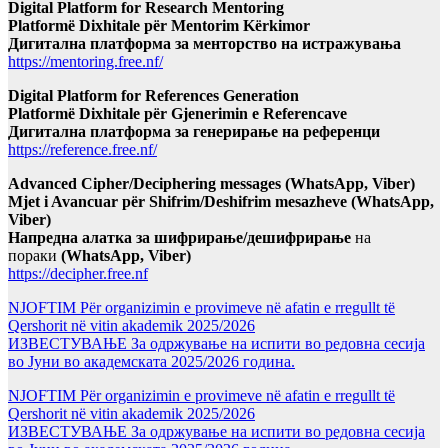
Digital Platform for Research Mentoring
Platformë Dixhitale për Mentorim Kërkimor
Дигитална платформа за менторство на истражувања
https://mentoring.free.nf/
Digital Platform for References Generation
Platformë Dixhitale për Gjenerimin e Referencave
Дигитална платформа за генерирање на референци
https://reference.free.nf/
Advanced Cipher/Deciphering messages (WhatsApp, Viber)
Mjet i Avancuar për Shifrim/Deshifrim mesazheve (WhatsApp,
Viber)
Напредна алатка за шифрирање/дешифрирање
на
пораки
(WhatsApp, Viber)
https://decipher.free.nf
NJOFTIM Për organizimin e provimeve në afatin e rregullt të
Qershorit në vitin akademik 2025/2026
ИЗВЕСТУВАЊЕ За одржување на испити во редовна сесија
во Јуни во академската 2025/2026 година.
NJOFTIM Për organizimin e provimeve në afatin e rregullt të
Qershorit në vitin akademik 2025/2026
ИЗВЕСТУВАЊЕ За одржување на испити во редовна сесија