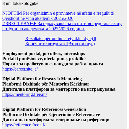
Kimi toksikologjike
NJOFTIM Për organizimin e provimeve në afatin e rregullt të
Qershorit në vitin akademik 2025/2026
ИЗВЕСТУВАЊЕ За одржување на испити во редовна сесија
во Јуни во академската 2025/2026 година.
Rezultatet përfundimtare(Cikli i dytë) ||
Конечните резултати(Втор циклус)
Employment portal, job offers, internships
Portali i punësimeve, oferta pune, praktikë
Портал за вработување, понуди за рабта, пракса
https://career.site.je/
Digital Platform for Research Mentoring
Platformë Dixhitale për Mentorim Kërkimor
Дигитална платформа за менторство на истражувања
https://mentoring.free.nf/
Digital Platform for References Generation
Platformë Dixhitale për Gjenerimin e Referencave
Дигитална платформа за генерирање на референци
https://reference.free.nf/