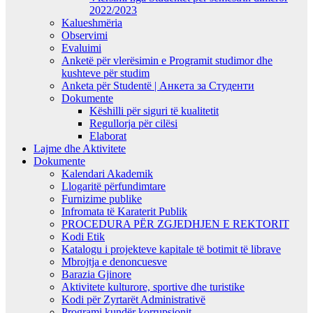
2022/2023
Kalueshmëria
Observimi
Evaluimi
Anketë për vlerësimin e Programit studimor dhe
kushteve për studim
Anketa për Studentë | Анкета за Студенти
Dokumente
Këshilli për siguri të kualitetit
Regullorja për cilësi
Elaborat
Lajme dhe Aktivitete
Dokumente
Kalendari Akademik
Llogaritë përfundimtare
Furnizime publike
Infromata të Karaterit Publik
PROCEDURA PËR ZGJEDHJEN E REKTORIT
Kodi Etik
Katalogu i projekteve kapitale të botimit të librave
Mbrojtja e denoncuesve
Barazia Gjinore
Aktivitete kulturore, sportive dhe turistike
Kodi për Zyrtarët Administrativë
Programi kundër korrupsionit