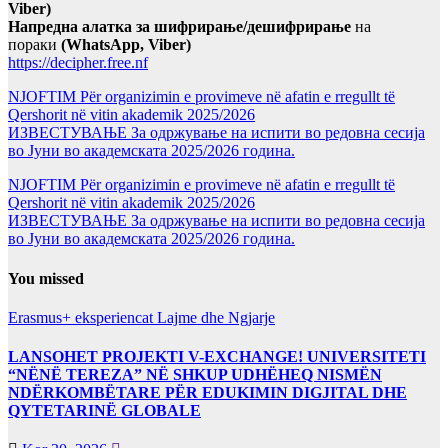
Viber)
Напредна алатка за шифрирање/дешифрирање
на
пораки
(WhatsApp, Viber)
https://decipher.free.nf
NJOFTIM Për organizimin e provimeve në afatin e rregullt të
Qershorit në vitin akademik 2025/2026
ИЗВЕСТУВАЊЕ За одржување на испити во редовна сесија
во Јуни во академската 2025/2026 година.
NJOFTIM Për organizimin e provimeve në afatin e rregullt të
Qershorit në vitin akademik 2025/2026
ИЗВЕСТУВАЊЕ За одржување на испити во редовна сесија
во Јуни во академската 2025/2026 година.
You missed
Erasmus+ eksperiencat
Lajme dhe Ngjarje
LANSOHET PROJEKTI V-EXCHANGE! UNIVERSITETI
“NËNË TEREZA” NË SHKUP UDHËHEQ NISMËN
NDËRKOMBËTARE PËR EDUKIMIN DIGJITAL DHE
QYTETARINË GLOBALE