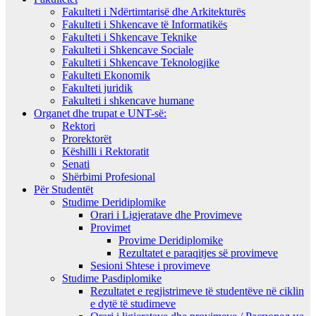
Fakulteti i Ndërtimtarisë dhe Arkitekturës
Fakulteti i Shkencave të Informatikës
Fakulteti i Shkencave Teknike
Fakulteti i Shkencave Sociale
Fakulteti i Shkencave Teknologjike
Fakulteti Ekonomik
Fakulteti juridik
Fakulteti i shkencave humane
Organet dhe trupat e UNT-së:
Rektori
Prorektorët
Këshilli i Rektoratit
Senati
Shërbimi Profesional
Për Studentët
Studime Deridiplomike
Orari i Ligjeratave dhe Provimeve
Provimet
Provime Deridiplomike
Rezultatet e paraqitjes së provimeve
Sesioni Shtese i provimeve
Studime Pasdiplomike
Rezultatet e regjistrimeve të studentëve në ciklin
e dytë të studimeve