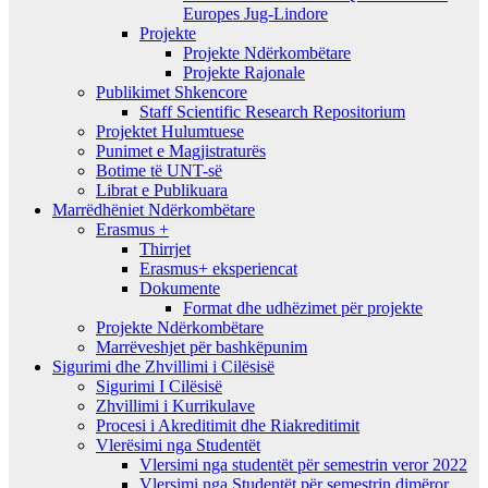
Europes Jug-Lindore
Projekte
Projekte Ndërkombëtare
Projekte Rajonale
Publikimet Shkencore
Staff Scientific Research Repositorium
Projektet Hulumtuese
Punimet e Magjistraturës
Botime të UNT-së
Librat e Publikuara
Marrëdhëniet Ndërkombëtare
Erasmus +
Thirrjet
Erasmus+ eksperiencat
Dokumente
Format dhe udhëzimet për projekte
Projekte Ndërkombëtare
Marrëveshjet për bashkëpunim
Sigurimi dhe Zhvillimi i Cilësisë
Sigurimi I Cilësisë
Zhvillimi i Kurrikulave
Procesi i Akreditimit dhe Riakreditimit
Vlerësimi nga Studentët
Vlersimi nga studentët për semestrin veror 2022
Vlersimi nga Studentët për semestrin dimëror