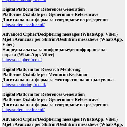
Digital Platform for References Generation
Platformë Dixhitale për Gjenerimin e Referencave
Дигитална платформа за генерирање на референци
https://reference.free.nf/
Advanced Cipher/Deciphering messages (WhatsApp, Viber)
Mjet i Avancuar për Shifrim/Deshifrim mesazheve (WhatsApp,
Viber)
Напредна алатка за шифрирање/дешифрирање
на
пораки
(WhatsApp, Viber)
https://decipher.free.nf
Digital Platform for Research Mentoring
Platformë Dixhitale për Mentorim Kërkimor
Дигитална платформа за менторство на истражувања
https://mentoring.free.nf/
Digital Platform for References Generation
Platformë Dixhitale për Gjenerimin e Referencave
Дигитална платформа за генерирање на референци
https://reference.free.nf/
Advanced Cipher/Deciphering messages (WhatsApp, Viber)
Mjet i Avancuar për Shifrim/Deshifrim mesazheve (WhatsApp,