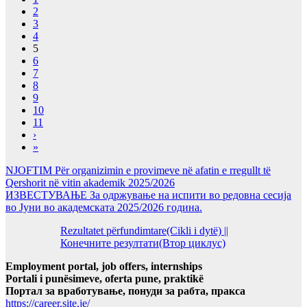
2
3
4
5
6
7
8
9
10
11
›
»
NJOFTIM Për organizimin e provimeve në afatin e rregullt të
Qershorit në vitin akademik 2025/2026
ИЗВЕСТУВАЊЕ За одржување на испити во редовна сесија
во Јуни во академската 2025/2026 година.
Rezultatet përfundimtare(Cikli i dytë) ||
Конечните резултати(Втор циклус)
Employment portal, job offers, internships
Portali i punësimeve, oferta pune, praktikë
Портал за вработување, понуди за рабта, пракса
https://career.site.je/