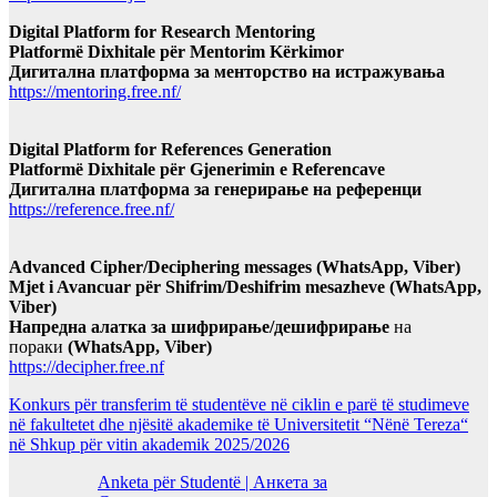
Digital Platform for Research Mentoring
Platformë Dixhitale për Mentorim Kërkimor
Дигитална платформа за менторство на истражувања
https://mentoring.free.nf/
Digital Platform for References Generation
Platformë Dixhitale për Gjenerimin e Referencave
Дигитална платформа за генерирање на референци
https://reference.free.nf/
Advanced Cipher/Deciphering messages (WhatsApp, Viber)
Mjet i Avancuar për Shifrim/Deshifrim mesazheve (WhatsApp,
Viber)
Напредна алатка за шифрирање/дешифрирање
на
пораки
(WhatsApp, Viber)
https://decipher.free.nf
Konkurs për transferim të studentëve në ciklin e parë të studimeve
në fakultetet dhe njësitë akademike të Universitetit “Nënë Tereza“
në Shkup për vitin akademik 2025/2026
Anketa për Studentë | Анкета за