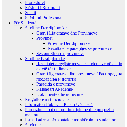
Prorektorët
Këshilli i Rektoratit
Senati
Shërbimi Profesional
Për Studentët
Studime Deridiplomike
Orari i Ligjeratave dhe Provimeve
Provimet
Provime Deridiplomike
Rezultatet e paraqitjes së provimeve
Sesioni Shtese i provimeve
Studime Pasdiplomike
Rezultatet e regjistrimeve të studentëve në ciklin
e dytë të studimeve
Orari i ligjeratave dhe provimeve / Распоред на
предавањa и испити
Paraqitja e provimeve
Kalendari Akademik
Dokumente dhe udhezime
Rregullore institucionale
Informatori Publik – ‘Pulsi i UNT-së’
Propozim temat per punim diplome dhe propozim
mentoret
E-mail adresa për kontakte me shërbimin studentor
Studentët