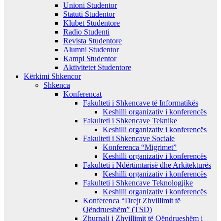
Unioni Studentor
Statuti Studentor
Klubet Studentore
Radio Studenti
Revista Studentore
Alumni Studentor
Kampi Studentor
Aktivitetet Studentore
Kërkimi Shkencor
Shkenca
Konferencat
Fakulteti i Shkencave të Informatikës
Keshilli organizativ i konferencës
Fakulteti i Shkencave Teknike
Keshilli organizativ i konferencës
Fakulteti i Shkencave Sociale
Konferenca “Migrimet”
Keshilli organizativ i konferencës
Fakulteti i Ndërtimtarisë dhe Arkitekturës
Keshilli organizativ i konferencës
Fakulteti i Shkencave Teknologjike
Keshilli organizativ i konferencës
Konferenca “Drejt Zhvillimit të
Qëndrueshëm” (TSD)
Zhurnali i Zhvillimit të Qëndrueshëm i