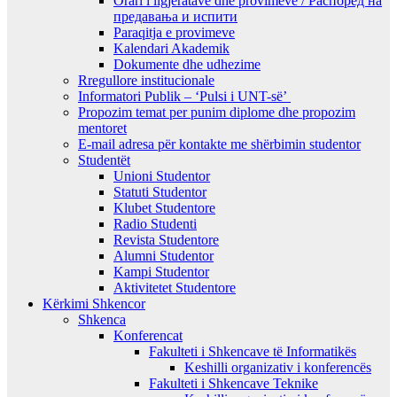
Orari i ligjeratave dhe provimeve / Распоред на
предавањa и испити
Paraqitja e provimeve
Kalendari Akademik
Dokumente dhe udhezime
Rregullore institucionale
Informatori Publik – ‘Pulsi i UNT-së’
Propozim temat per punim diplome dhe propozim
mentoret
E-mail adresa për kontakte me shërbimin studentor
Studentët
Unioni Studentor
Statuti Studentor
Klubet Studentore
Radio Studenti
Revista Studentore
Alumni Studentor
Kampi Studentor
Aktivitetet Studentore
Kërkimi Shkencor
Shkenca
Konferencat
Fakulteti i Shkencave të Informatikës
Keshilli organizativ i konferencës
Fakulteti i Shkencave Teknike