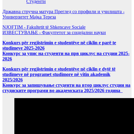
Студенти
Државна стручна матура Преглед со профили и училишта -
Универзитет Мајка Тереза
NJOFTIM - Fakultetit të Shkencave Sociale
ИЗВЕСТУВАЊЕ - Факултетот за социјални науки
Konkurs për regjistrimin e studentëve në ciklin e parë te
studimeve 2025-2026
Конкурс за упис на студенти на прв циклус на студии 2025-
2026
Konkurs për regjistrimin e studentëve në ciklin e dytë të
studimeve në programet studimore në vitin akademik
2025/2026
Конкурс за запишување студенти на втор циклус студии на
студиските програми во академската 2025/2026 година