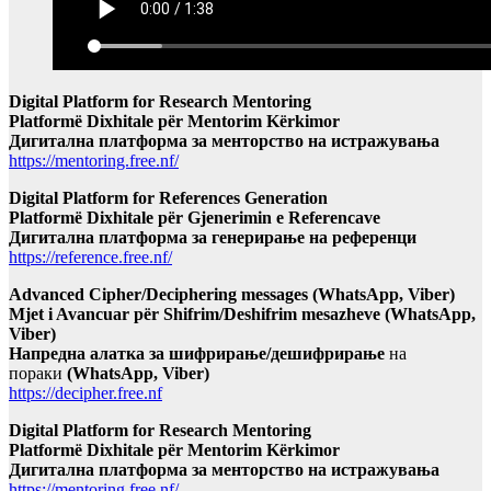
Digital Platform for Research Mentoring
Platformë Dixhitale për Mentorim Kërkimor
Дигитална платформа за менторство на истражувања
https://mentoring.free.nf/
Digital Platform for References Generation
Platformë Dixhitale për Gjenerimin e Referencave
Дигитална платформа за генерирање на референци
https://reference.free.nf/
Advanced Cipher/Deciphering messages (WhatsApp, Viber)
Mjet i Avancuar për Shifrim/Deshifrim mesazheve (WhatsApp,
Viber)
Напредна алатка за шифрирање/дешифрирање
на
пораки
(WhatsApp, Viber)
https://decipher.free.nf
Digital Platform for Research Mentoring
Platformë Dixhitale për Mentorim Kërkimor
Дигитална платформа за менторство на истражувања
https://mentoring.free.nf/