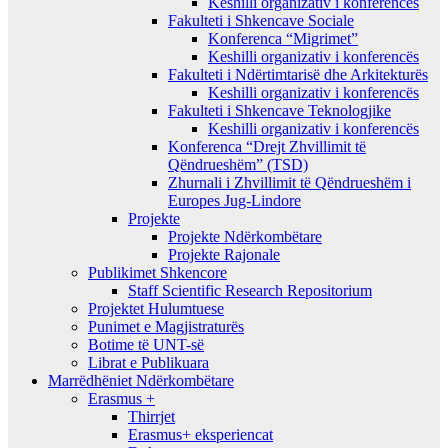
Keshilli organizativ i konferencës
Fakulteti i Shkencave Sociale
Konferenca “Migrimet”
Keshilli organizativ i konferencës
Fakulteti i Ndërtimtarisë dhe Arkitekturës
Keshilli organizativ i konferencës
Fakulteti i Shkencave Teknologjike
Keshilli organizativ i konferencës
Konferenca “Drejt Zhvillimit të
Qëndrueshëm” (TSD)
Zhurnali i Zhvillimit të Qëndrueshëm i
Europes Jug-Lindore
Projekte
Projekte Ndërkombëtare
Projekte Rajonale
Publikimet Shkencore
Staff Scientific Research Repositorium
Projektet Hulumtuese
Punimet e Magjistraturës
Botime të UNT-së
Librat e Publikuara
Marrëdhëniet Ndërkombëtare
Erasmus +
Thirrjet
Erasmus+ eksperiencat