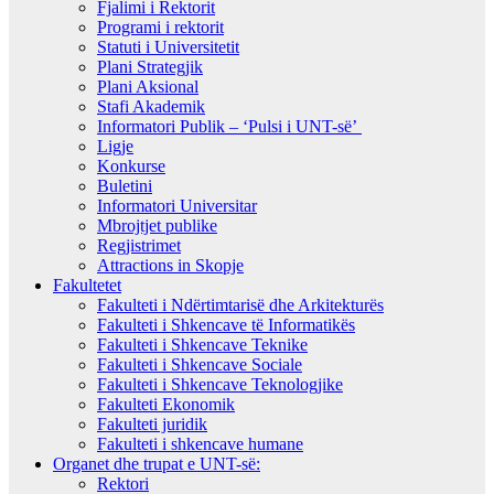
Fjalimi i Rektorit
Programi i rektorit
Statuti i Universitetit
Plani Strategjik
Plani Aksional
Stafi Akademik
Informatori Publik – ‘Pulsi i UNT-së’
Ligje
Konkurse
Buletini
Informatori Universitar
Mbrojtjet publike
Regjistrimet
Attractions in Skopje
Fakultetet
Fakulteti i Ndërtimtarisë dhe Arkitekturës
Fakulteti i Shkencave të Informatikës
Fakulteti i Shkencave Teknike
Fakulteti i Shkencave Sociale
Fakulteti i Shkencave Teknologjike
Fakulteti Ekonomik
Fakulteti juridik
Fakulteti i shkencave humane
Organet dhe trupat e UNT-së:
Rektori