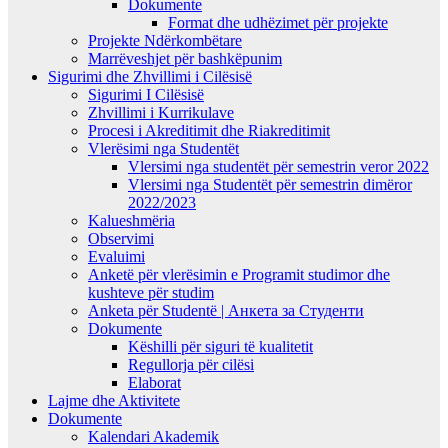
Dokumente
Format dhe udhëzimet për projekte
Projekte Ndërkombëtare
Marrëveshjet për bashkëpunim
Sigurimi dhe Zhvillimi i Cilësisë
Sigurimi I Cilësisë
Zhvillimi i Kurrikulave
Procesi i Akreditimit dhe Riakreditimit
Vlerësimi nga Studentët
Vlersimi nga studentët për semestrin veror 2022
Vlersimi nga Studentët për semestrin dimëror
2022/2023
Kalueshmëria
Observimi
Evaluimi
Anketë për vlerësimin e Programit studimor dhe
kushteve për studim
Anketa për Studentë | Анкета за Студенти
Dokumente
Këshilli për siguri të kualitetit
Regullorja për cilësi
Elaborat
Lajme dhe Aktivitete
Dokumente
Kalendari Akademik