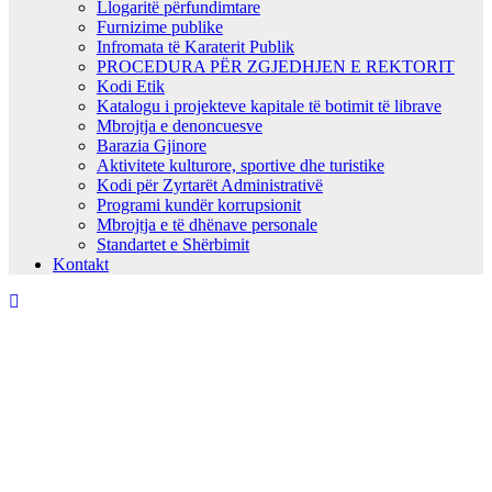
Llogaritë përfundimtare
Furnizime publike
Infromata të Karaterit Publik
PROCEDURA PËR ZGJEDHJEN E REKTORIT
Kodi Etik
Katalogu i projekteve kapitale të botimit të librave
Mbrojtja e denoncuesve
Barazia Gjinore
Aktivitete kulturore, sportive dhe turistike
Kodi për Zyrtarët Administrativë
Programi kundër korrupsionit
Mbrojtja e të dhënave personale
Standartet e Shërbimit
Kontakt