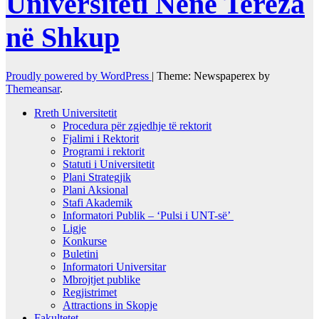
Universiteti Nënë Tereza
në Shkup
Proudly powered by WordPress
|
Theme: Newspaperex by
Themeansar
.
Rreth Universitetit
Procedura për zgjedhje të rektorit
Fjalimi i Rektorit
Programi i rektorit
Statuti i Universitetit
Plani Strategjik
Plani Aksional
Stafi Akademik
Informatori Publik – ‘Pulsi i UNT-së’
Ligje
Konkurse
Buletini
Informatori Universitar
Mbrojtjet publike
Regjistrimet
Attractions in Skopje
Fakultetet