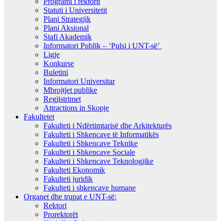
Programi i rektorit
Statuti i Universitetit
Plani Strategjik
Plani Aksional
Stafi Akademik
Informatori Publik – ‘Pulsi i UNT-së’
Ligje
Konkurse
Buletini
Informatori Universitar
Mbrojtjet publike
Regjistrimet
Attractions in Skopje
Fakultetet
Fakulteti i Ndërtimtarisë dhe Arkitekturës
Fakulteti i Shkencave të Informatikës
Fakulteti i Shkencave Teknike
Fakulteti i Shkencave Sociale
Fakulteti i Shkencave Teknologjike
Fakulteti Ekonomik
Fakulteti juridik
Fakulteti i shkencave humane
Organet dhe trupat e UNT-së:
Rektori
Prorektorët