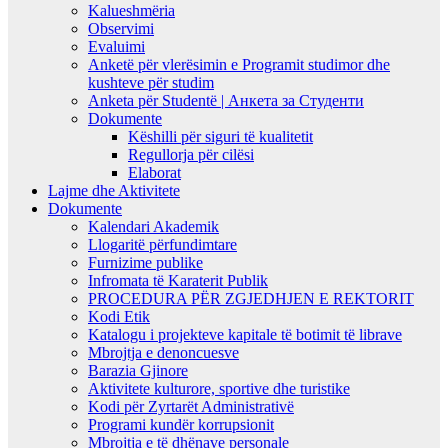
Kalueshmëria
Observimi
Evaluimi
Anketë për vlerësimin e Programit studimor dhe
kushteve për studim
Anketa për Studentë | Анкета за Студенти
Dokumente
Këshilli për siguri të kualitetit
Regullorja për cilësi
Elaborat
Lajme dhe Aktivitete
Dokumente
Kalendari Akademik
Llogaritë përfundimtare
Furnizime publike
Infromata të Karaterit Publik
PROCEDURA PËR ZGJEDHJEN E REKTORIT
Kodi Etik
Katalogu i projekteve kapitale të botimit të librave
Mbrojtja e denoncuesve
Barazia Gjinore
Aktivitete kulturore, sportive dhe turistike
Kodi për Zyrtarët Administrativë
Programi kundër korrupsionit
Mbrojtja e të dhënave personale