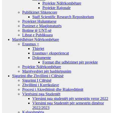
Projekte Ndërkombëtare
Projekte Rajonale
Publikimet Shkencore
Staff Scientific Research Repositorium
Projektet Hulumtuese
Punimet e Magjistraturës
Botime të UNT-së
Librat e Publikuara
Marrëdhëniet Ndërkombëtare
Erasmus +
Thirrjet
Erasmus+ eksperiencat
Dokumente
Format dhe udhëzimet për projekte
Projekte Ndërkombëtare
Marrëveshjet për bashkëpunim
Sigurimi dhe Zhvillimi i Cilësisë
Sigurimi I Cilësisë
Zhvillimi i Kurrikulave
Procesi i Akreditimit dhe Riakreditimit
Vlerësimi nga Studentët
Vlersimi nga studentët për semestrin veror 2022
Vlersimi nga Studentët për semestrin dimëror
2022/2023
Kalueshmëria