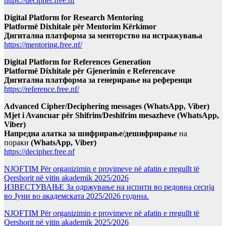
https://decipher.free.nf
Digital Platform for Research Mentoring
Platformë Dixhitale për Mentorim Kërkimor
Дигитална платформа за менторство на истражувања
https://mentoring.free.nf/
Digital Platform for References Generation
Platformë Dixhitale për Gjenerimin e Referencave
Дигитална платформа за генерирање на референци
https://reference.free.nf/
Advanced Cipher/Deciphering messages (WhatsApp, Viber)
Mjet i Avancuar për Shifrim/Deshifrim mesazheve (WhatsApp,
Viber)
Напредна алатка за шифрирање/дешифрирање
на
пораки
(WhatsApp, Viber)
https://decipher.free.nf
NJOFTIM Për organizimin e provimeve në afatin e rregullt të
Qershorit në vitin akademik 2025/2026
ИЗВЕСТУВАЊЕ За одржување на испити во редовна сесија
во Јуни во академската 2025/2026 година.
NJOFTIM Për organizimin e provimeve në afatin e rregullt të
Qershorit në vitin akademik 2025/2026