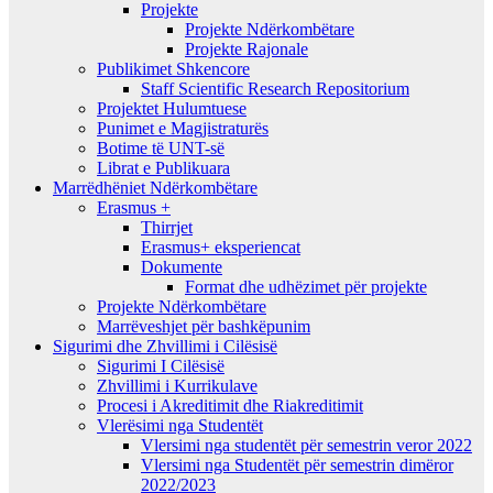
Projekte
Projekte Ndërkombëtare
Projekte Rajonale
Publikimet Shkencore
Staff Scientific Research Repositorium
Projektet Hulumtuese
Punimet e Magjistraturës
Botime të UNT-së
Librat e Publikuara
Marrëdhëniet Ndërkombëtare
Erasmus +
Thirrjet
Erasmus+ eksperiencat
Dokumente
Format dhe udhëzimet për projekte
Projekte Ndërkombëtare
Marrëveshjet për bashkëpunim
Sigurimi dhe Zhvillimi i Cilësisë
Sigurimi I Cilësisë
Zhvillimi i Kurrikulave
Procesi i Akreditimit dhe Riakreditimit
Vlerësimi nga Studentët
Vlersimi nga studentët për semestrin veror 2022
Vlersimi nga Studentët për semestrin dimëror
2022/2023