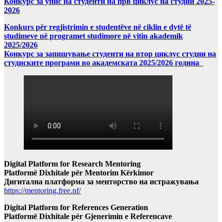
Конкурс за упис на студенти на прв циклус на студии 2025-
2026
Konkurs për regjistrimin e studentëve në ciklin e dytë të
studimeve në programet studimore në vitin akademik
2025/2026
Конкурс за запишување студенти на втор циклус студии на
студиските програми во академската 2025/2026 година
Digital Platform for Research Mentoring
Platformë Dixhitale për Mentorim Kërkimor
Дигитална платформа за менторство на истражувања
https://mentoring.free.nf/
Digital Platform for References Generation
Platformë Dixhitale për Gjenerimin e Referencave