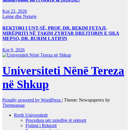
Kor 22, 2026
Lajme dhe Ngjarje
REKTORI I UNT-SË, PROF. DR. BEKIM FETAJI,
MIRËPRITI NË TAKIM ZYRTAR DREJTORIN E SH.A
MEPSO, DR. BURIM LATIFIN
Kor 9, 2026
Universiteti Nënë Tereza
në Shkup
Proudly powered by WordPress
|
Theme: Newspaperex by
Themeansar
.
Rreth Universitetit
Procedura për zgjedhje të rektorit
Fjalimi i Rektorit