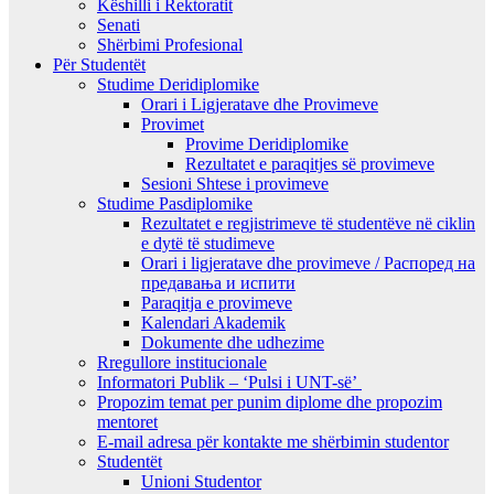
Këshilli i Rektoratit
Senati
Shërbimi Profesional
Për Studentët
Studime Deridiplomike
Orari i Ligjeratave dhe Provimeve
Provimet
Provime Deridiplomike
Rezultatet e paraqitjes së provimeve
Sesioni Shtese i provimeve
Studime Pasdiplomike
Rezultatet e regjistrimeve të studentëve në ciklin
e dytë të studimeve
Orari i ligjeratave dhe provimeve / Распоред на
предавањa и испити
Paraqitja e provimeve
Kalendari Akademik
Dokumente dhe udhezime
Rregullore institucionale
Informatori Publik – ‘Pulsi i UNT-së’
Propozim temat per punim diplome dhe propozim
mentoret
E-mail adresa për kontakte me shërbimin studentor
Studentët
Unioni Studentor