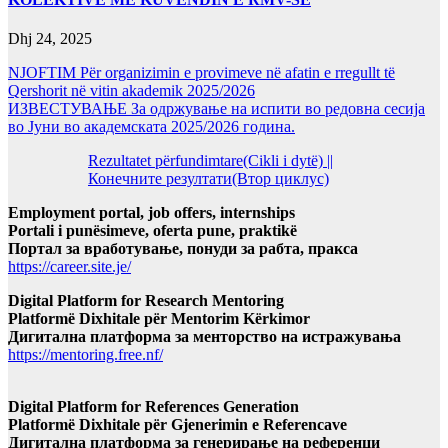
Dhj 24, 2025
NJOFTIM Për organizimin e provimeve në afatin e rregullt të
Qershorit në vitin akademik 2025/2026
ИЗВЕСТУВАЊЕ За одржување на испити во редовна сесија
во Јуни во академската 2025/2026 година.
Rezultatet përfundimtare(Cikli i dytë) ||
Конечните резултати(Втор циклус)
Employment portal, job offers, internships
Portali i punësimeve, oferta pune, praktikë
Портал за вработување, понуди за рабта, пракса
https://career.site.je/
Digital Platform for Research Mentoring
Platformë Dixhitale për Mentorim Kërkimor
Дигитална платформа за менторство на истражувања
https://mentoring.free.nf/
Digital Platform for References Generation
Platformë Dixhitale për Gjenerimin e Referencave
Дигитална платформа за генерирање на референци