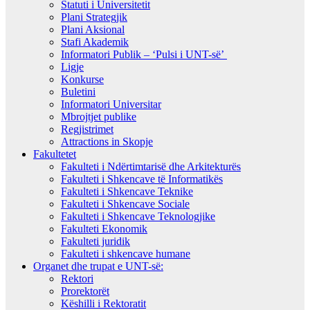
Statuti i Universitetit
Plani Strategjik
Plani Aksional
Stafi Akademik
Informatori Publik – ‘Pulsi i UNT-së’
Ligje
Konkurse
Buletini
Informatori Universitar
Mbrojtjet publike
Regjistrimet
Attractions in Skopje
Fakultetet
Fakulteti i Ndërtimtarisë dhe Arkitekturës
Fakulteti i Shkencave të Informatikës
Fakulteti i Shkencave Teknike
Fakulteti i Shkencave Sociale
Fakulteti i Shkencave Teknologjike
Fakulteti Ekonomik
Fakulteti juridik
Fakulteti i shkencave humane
Organet dhe trupat e UNT-së:
Rektori
Prorektorët
Këshilli i Rektoratit