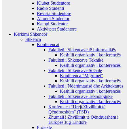
Klubet Studentore
Radio Studenti
Revista Studentore
Alumni Studentor
Kampi Studentor
Aktivitetet Studentore
Kërkimi Shkencor
Shkenca
Konferencat
Fakulteti i Shkencave të Informatikës
Keshilli organizativ i konferencës
Fakulteti i Shkencave Teknike
Keshilli organizativ i konferencës
Fakulteti i Shkencave Sociale
Konferenca “Migrimet”
Keshilli organizativ i konferencës
Fakulteti i Ndërtimtarisë dhe Arkitekturës
Keshilli organizativ i konferencës
Fakulteti i Shkencave Teknologjike
Keshilli organizativ i konferencës
Konferenca “Drejt Zhvillimit të
Qëndrueshëm” (TSD)
Zhurnali i Zhvillimit të Qëndrueshëm i
Europes Jug-Lindore
Projekte