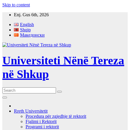
Skip to content
Enj. Gus 6th, 2026
English
Shqip
Македонски
Universiteti Nënë Tereza
në Shkup
Rreth Universitetit
Procedura për zgjedhje të rektorit
Fjalimi i Rektorit
Programi i rektorit