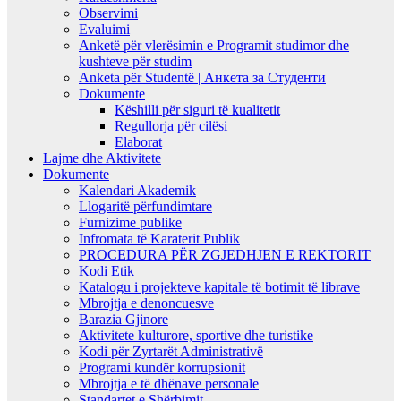
Observimi
Evaluimi
Anketë për vlerësimin e Programit studimor dhe
kushteve për studim
Anketa për Studentë | Анкета за Студенти
Dokumente
Këshilli për siguri të kualitetit
Regullorja për cilësi
Elaborat
Lajme dhe Aktivitete
Dokumente
Kalendari Akademik
Llogaritë përfundimtare
Furnizime publike
Infromata të Karaterit Publik
PROCEDURA PËR ZGJEDHJEN E REKTORIT
Kodi Etik
Katalogu i projekteve kapitale të botimit të librave
Mbrojtja e denoncuesve
Barazia Gjinore
Aktivitete kulturore, sportive dhe turistike
Kodi për Zyrtarët Administrativë
Programi kundër korrupsionit
Mbrojtja e të dhënave personale
Standartet e Shërbimit