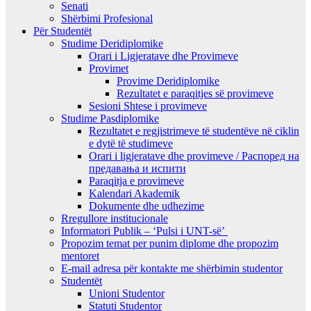
Senati
Shërbimi Profesional
Për Studentët
Studime Deridiplomike
Orari i Ligjeratave dhe Provimeve
Provimet
Provime Deridiplomike
Rezultatet e paraqitjes së provimeve
Sesioni Shtese i provimeve
Studime Pasdiplomike
Rezultatet e regjistrimeve të studentëve në ciklin
e dytë të studimeve
Orari i ligjeratave dhe provimeve / Распоред на
предавањa и испити
Paraqitja e provimeve
Kalendari Akademik
Dokumente dhe udhezime
Rregullore institucionale
Informatori Publik – ‘Pulsi i UNT-së’
Propozim temat per punim diplome dhe propozim
mentoret
E-mail adresa për kontakte me shërbimin studentor
Studentët
Unioni Studentor
Statuti Studentor