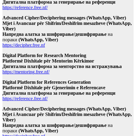
Дигитална платформа за генерирање на референци
https://reference.free.nf/
Advanced Cipher/Deciphering messages (WhatsApp, Viber)
Mjet i Avancuar për Shifrim/Deshifrim mesazheve (WhatsApp,
Viber)
Напредна алатка за шифрирање/дешифрирање
на
пораки
(WhatsApp, Viber)
https://decipher.free.nf
Digital Platform for Research Mentoring
Platformë Dixhitale për Mentorim Kërkimor
Дигитална платформа за менторство на истражувања
https://mentoring.free.nf/
Digital Platform for References Generation
Platformë Dixhitale për Gjenerimin e Referencave
Дигитална платформа за генерирање на референци
https://reference.free.nf/
Advanced Cipher/Deciphering messages (WhatsApp, Viber)
Mjet i Avancuar për Shifrim/Deshifrim mesazheve (WhatsApp,
Viber)
Напредна алатка за шифрирање/дешифрирање
на
пораки
(WhatsApp, Viber)