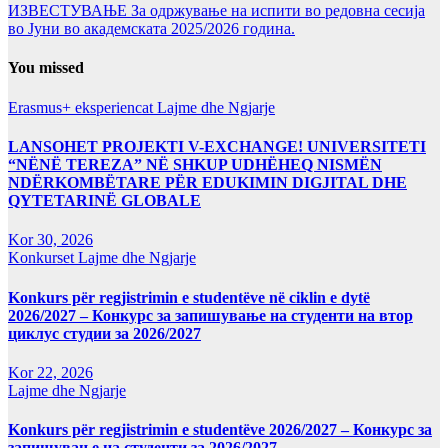
ИЗВЕСТУВАЊЕ За одржување на испити во редовна сесија
во Јуни во академската 2025/2026 година.
You missed
Erasmus+ eksperiencat
Lajme dhe Ngjarje
LANSOHET PROJEKTI V-EXCHANGE! UNIVERSITETI
“NËNË TEREZA” NË SHKUP UDHËHEQ NISMËN
NDËRKOMBËTARE PËR EDUKIMIN DIGJITAL DHE
QYTETARINË GLOBALE
Kor 30, 2026
Konkurset
Lajme dhe Ngjarje
Konkurs për regjistrimin e studentëve në ciklin e dytë
2026/2027 – Конкурс за запишување на студенти на втор
циклус студии за 2026/2027
Kor 22, 2026
Lajme dhe Ngjarje
Konkurs për regjistrimin e studentëve 2026/2027 – Конкурс за
запишување на студенти за 2026/2027