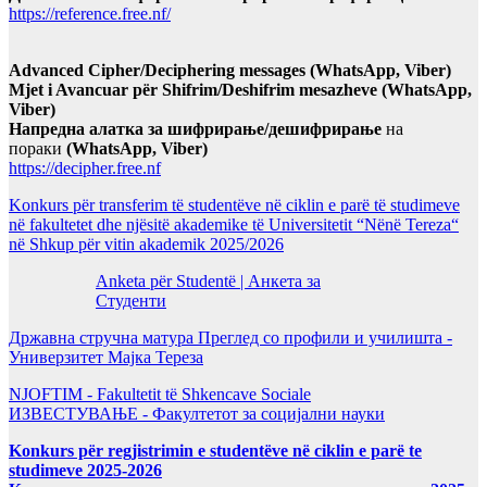
https://reference.free.nf/
Advanced Cipher/Deciphering messages (WhatsApp, Viber)
Mjet i Avancuar për Shifrim/Deshifrim mesazheve (WhatsApp,
Viber)
Напредна алатка за шифрирање/дешифрирање
на
пораки
(WhatsApp, Viber)
https://decipher.free.nf
Konkurs për transferim të studentëve në ciklin e parë të studimeve
në fakultetet dhe njësitë akademike të Universitetit “Nënë Tereza“
në Shkup për vitin akademik 2025/2026
Anketa për Studentë | Анкета за
Студенти
Државна стручна матура Преглед со профили и училишта -
Универзитет Мајка Тереза
NJOFTIM - Fakultetit të Shkencave Sociale
ИЗВЕСТУВАЊЕ - Факултетот за социјални науки
Konkurs për regjistrimin e studentëve në ciklin e parë te
studimeve 2025-2026