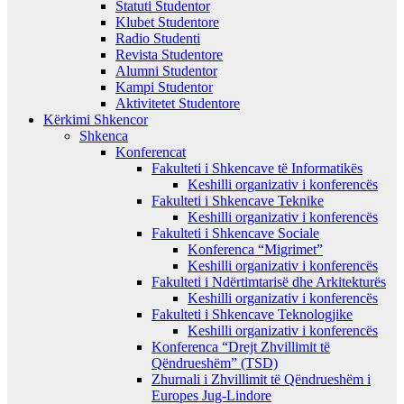
Statuti Studentor
Klubet Studentore
Radio Studenti
Revista Studentore
Alumni Studentor
Kampi Studentor
Aktivitetet Studentore
Kërkimi Shkencor
Shkenca
Konferencat
Fakulteti i Shkencave të Informatikës
Keshilli organizativ i konferencës
Fakulteti i Shkencave Teknike
Keshilli organizativ i konferencës
Fakulteti i Shkencave Sociale
Konferenca “Migrimet”
Keshilli organizativ i konferencës
Fakulteti i Ndërtimtarisë dhe Arkitekturës
Keshilli organizativ i konferencës
Fakulteti i Shkencave Teknologjike
Keshilli organizativ i konferencës
Konferenca “Drejt Zhvillimit të
Qëndrueshëm” (TSD)
Zhurnali i Zhvillimit të Qëndrueshëm i
Europes Jug-Lindore