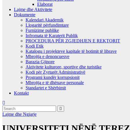
Elaborat
Lajme dhe Aktivitete
Dokumente
Kalendari Akademik
Llogaritë përfundimtare
Furnizime publike
Infromata të Karaterit Publik
PROCEDURA PËR ZGJEDHJEN E REKTORIT
Kodi Etik
Katalogu i projekteve kapitale të botimit të librave
Mbrojtja e denoncuesve
Barazia Gjinore
Aktivitete kulturore, sportive dhe turistike
Kodi për Zyrtarët Administrativë
Programi kundër korrupsionit
Mbrojtja e të dhënave personale
Standartet e Shërbimit
Kontakt
Lajme dhe Ngjarje
UNIVERSITETI NËNË TEREZ