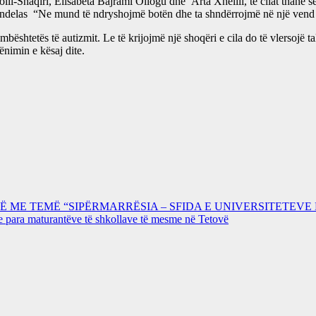
lli-Shaqiri, Elisabeta Bajrami Ollogu dhe Arta Xhelili, të cilat thanë se
delas “Ne mund të ndryshojmë botën dhe ta shndërrojmë në një vend më
shtetës të autizmit. Le të krijojmë një shoqëri e cila do të vlersojë tal
nimin e kësaj dite.
Ë ME TEMË “SIPËRMARRËSIA – SFIDA E UNIVERSITETE
e para maturantëve të shkollave të mesme në Tetovë