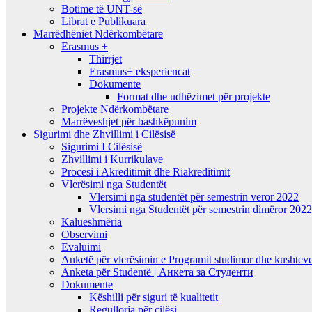
Botime të UNT-së
Librat e Publikuara
Marrëdhëniet Ndërkombëtare
Erasmus +
Thirrjet
Erasmus+ eksperiencat
Dokumente
Format dhe udhëzimet për projekte
Projekte Ndërkombëtare
Marrëveshjet për bashkëpunim
Sigurimi dhe Zhvillimi i Cilësisë
Sigurimi I Cilësisë
Zhvillimi i Kurrikulave
Procesi i Akreditimit dhe Riakreditimit
Vlerësimi nga Studentët
Vlersimi nga studentët për semestrin veror 2022
Vlersimi nga Studentët për semestrin dimëror 202
Kalueshmëria
Observimi
Evaluimi
Anketë për vlerësimin e Programit studimor dhe kushteve
Anketa për Studentë | Анкета за Студенти
Dokumente
Këshilli për siguri të kualitetit
Regullorja për cilësi