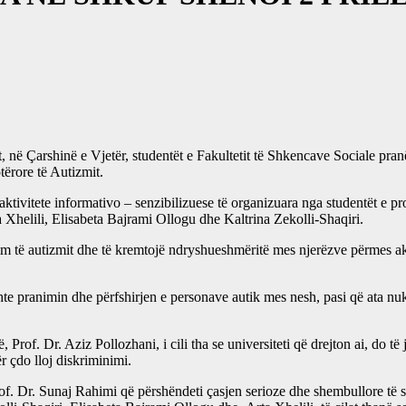
, në Çarshinë e Vjetër, studentët e Fakultetit të Shkencave Sociale pran
tërore të Autizmit.
iu aktivitete informativo – senzibilizuese të organizuara nga studentë
a Xhelili, Elisabeta Bajrami Ollogu dhe Kaltrina Zekolli-Shaqiri.
jtim të autizmit dhe të kremtojë ndryshueshmëritë mes njerëzve përmes a
shte pranimin dhe përfshirjen e personave autik mes nesh, pasi që ata nu
ë, Prof. Dr. Aziz Pollozhani, i cili tha se universiteti që drejton ai, do 
r çdo lloj diskriminimi.
Prof. Dr. Sunaj Rahimi që përshëndeti çasjen serioze dhe shembullore të 