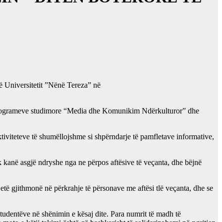
ë
Universitetit ”Nënë Tereza” në
t e programeve studimore “Media dhe Komunikim Ndërkulturor” dhe
ktiviteteve të shumëllojshme si shpërndarje të pamfletave informative,
k kanë asgjë ndryshe nga ne përpos aftësive të veçanta, dhe bëjnë
të jetë gjithmonë në përkrahje të përsonave me aftësi tlë veçanta, dhe se
studentëve në shënimin e kësaj dite. Para numrit të madh të