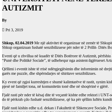
AUTIZMIT
By
Pri 3, 2019
Shkup, 02.04.2019
Me një aktivitet të organizuar në zemër të Shkupit
Shkup organizuan fushatë senzibilizuese për nder të 2 Prillit- Ditës Bo
Eventi që u zhvillua në kuadër të Ditës Botërore të Autizmit, përfsh
“Punë dhe Politikë Sociale”, të udhehequr nga asistent-ligjërueset Art
Qëllimi i eventit ishte të rrisë ndërgjegjësimin dhe informimin në dre
garës me puzzle, dhe shpërndarjes së shiritave senzibilizues.
Ky event që zgjoi kurreshtjen e shumë kalimtarëve të rastit, synim ki
pjesë në familjet tona, në komunitetin tonë dhe në shoqërinë e gjërë.
Fjalë rasti për nder të kësaj dite të veçantë kishte edhe rektori i UNT-s
do të përkrah çdo fushatë senzibilizuese, që ka për qëllim luftën kundë
Fjalë rasti kishin edhe u.d. dekan i Fakultetit të Shkencave Sociale, 