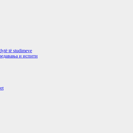
 dytë të studimeve
 предавањa и испити
et