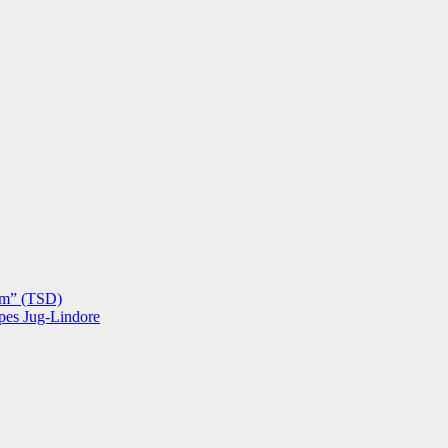
hëm” (TSD)
opes Jug-Lindore