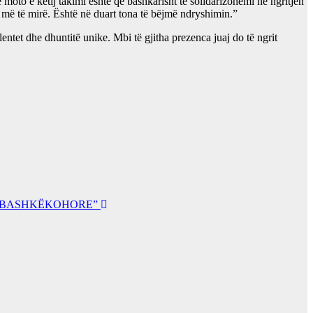
 moto e këtij takimi është që bashkarisht të solidarizohemi në ngritjen
 të mirë. Është në duart tona të bëjmë ndryshimin.”
entet dhe dhuntitë unike. Mbi të gjitha prezenca juaj do të ngrit
VE BASHKËKOHORE”