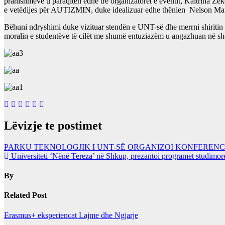
pranishmëve u paraqitën edhe tre organizatoret e eventit, Kaltrina Zeko
e vetëdijes për AUTIZMIN, duke idealizuar edhe thënien Nelson Man
Bëhuni ndryshimi duke vizituar stendën e UNT-së dhe merrni shiritin mbë
moralin e studentëve të cilët me shumë entuziazëm u angazhuan në shë
Lëvizje te postimet
PARKU TEKNOLOGJIK I UNT-SË ORGANIZOI KONFERENC
Universiteti ‘Nënë Tereza’ në Shkup, prezantoi programet studimor
By
Related Post
Erasmus+ eksperiencat
Lajme dhe Ngjarje