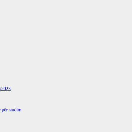
2/2023
 për studim