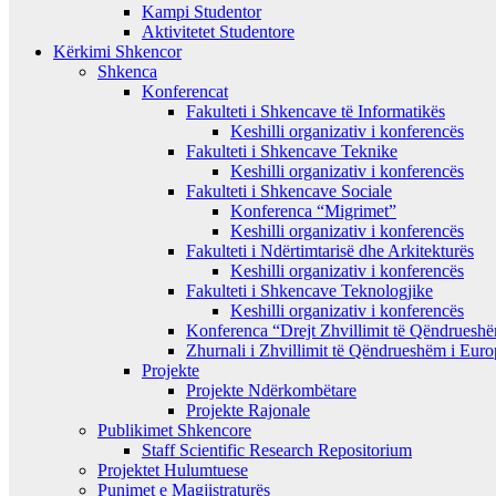
Kampi Studentor
Aktivitetet Studentore
Kërkimi Shkencor
Shkenca
Konferencat
Fakulteti i Shkencave të Informatikës
Keshilli organizativ i konferencës
Fakulteti i Shkencave Teknike
Keshilli organizativ i konferencës
Fakulteti i Shkencave Sociale
Konferenca “Migrimet”
Keshilli organizativ i konferencës
Fakulteti i Ndërtimtarisë dhe Arkitekturës
Keshilli organizativ i konferencës
Fakulteti i Shkencave Teknologjike
Keshilli organizativ i konferencës
Konferenca “Drejt Zhvillimit të Qëndrues
Zhurnali i Zhvillimit të Qëndrueshëm i Eur
Projekte
Projekte Ndërkombëtare
Projekte Rajonale
Publikimet Shkencore
Staff Scientific Research Repositorium
Projektet Hulumtuese
Punimet e Magjistraturës