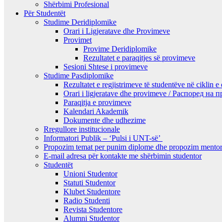
Shërbimi Profesional
Për Studentët
Studime Deridiplomike
Orari i Ligjeratave dhe Provimeve
Provimet
Provime Deridiplomike
Rezultatet e paraqitjes së provimeve
Sesioni Shtese i provimeve
Studime Pasdiplomike
Rezultatet e regjistrimeve të studentëve në ciklin e
Orari i ligjeratave dhe provimeve / Распоред на
Paraqitja e provimeve
Kalendari Akademik
Dokumente dhe udhezime
Rregullore institucionale
Informatori Publik – ‘Pulsi i UNT-së’
Propozim temat per punim diplome dhe propozim mentor
E-mail adresa për kontakte me shërbimin studentor
Studentët
Unioni Studentor
Statuti Studentor
Klubet Studentore
Radio Studenti
Revista Studentore
Alumni Studentor