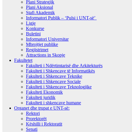
Plani Strategjik
Plani Aksional
Stafi Akademik
Informatori Publik – ‘Pulsi i UNT-së’
Ligje
Konkurse
Buletini
Informatori Universitar
Mbrojtjet publike
Regjistrimet
Attractions in Skopje
Fakultetet
Fakulteti i Ndërtimtarisë dhe Arkitekturës
Fakulteti i Shkencave të Informatikës
Fakulteti i Shkencave Teknike
Fakulteti i Shkencave Sociale
Fakulteti i Shkencave Teknologjike
Fakulteti Ekonomik
Fakulteti juridik
Fakulteti i shkencave humane
Organet dhe trupat e UNT-së:
Rektori
Prorektorët
Këshilli i Rektoratit
Senati