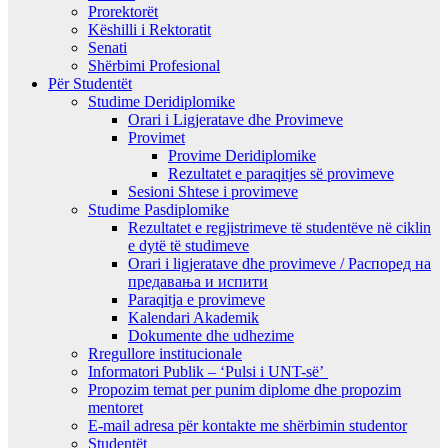
Prorektorët
Këshilli i Rektoratit
Senati
Shërbimi Profesional
Për Studentët
Studime Deridiplomike
Orari i Ligjeratave dhe Provimeve
Provimet
Provime Deridiplomike
Rezultatet e paraqitjes së provimeve
Sesioni Shtese i provimeve
Studime Pasdiplomike
Rezultatet e regjistrimeve të studentëve në ciklin
e dytë të studimeve
Orari i ligjeratave dhe provimeve / Распоред на
предавањa и испити
Paraqitja e provimeve
Kalendari Akademik
Dokumente dhe udhezime
Rregullore institucionale
Informatori Publik – ‘Pulsi i UNT-së’
Propozim temat per punim diplome dhe propozim
mentoret
E-mail adresa për kontakte me shërbimin studentor
Studentët