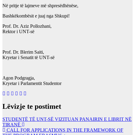
Në pritje të lajmeve më shpresëdhënëse,
Bashkëkombësit e juaj nga Shkupi!
Prof. Dr. Aziz Pollozhani,
Rektor i UNT-së
Prof. Dr. Blerim Saiti,
Kryetar i Senatit të UNT-së
Agon Podgragja,
Kryetar i Parlamentit Studentor
Lëvizje te postimet
STUDENTË TË UNT-SË VIZITUAN PANAIRIN E LIBRIT NË
TIRANË
CALL FOR APPLICATIONS IN THE FRAMEWORK OF