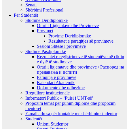
Senati
Shërbimi Profesional
Për Studentët
Studime Deridiplomike
Orari i Ligjeratave dhe Provimeve
Provimet
Provime Deridiplomike
Rezultatet e paraqitjes së provimeve
Sesioni Shtese i provimeve
Studime Pasdiplomike
Rezultatet e regjistrimeve të studentëve në ciklin
e dytë të studimeve
Orari i ligjeratave dhe provimeve / Распоред на
предавањa и испити
Paraqitja e provimeve
Kalendari Akademik
Dokumente dhe udhezime
Rregullore institucionale
Informatori Publik – ‘Pulsi i UNT-së’
Propozim temat per punim diplome dhe propozim
mentoret
E-mail adresa për kontakte me shërbimin studentor
Studentët
Unioni Studentor