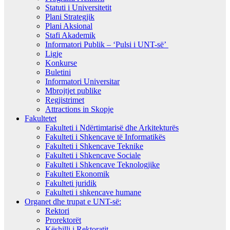
Statuti i Universitetit
Plani Strategjik
Plani Aksional
Stafi Akademik
Informatori Publik – ‘Pulsi i UNT-së’
Ligje
Konkurse
Buletini
Informatori Universitar
Mbrojtjet publike
Regjistrimet
Attractions in Skopje
Fakultetet
Fakulteti i Ndërtimtarisë dhe Arkitekturës
Fakulteti i Shkencave të Informatikës
Fakulteti i Shkencave Teknike
Fakulteti i Shkencave Sociale
Fakulteti i Shkencave Teknologjike
Fakulteti Ekonomik
Fakulteti juridik
Fakulteti i shkencave humane
Organet dhe trupat e UNT-së:
Rektori
Prorektorët
Këshilli i Rektoratit