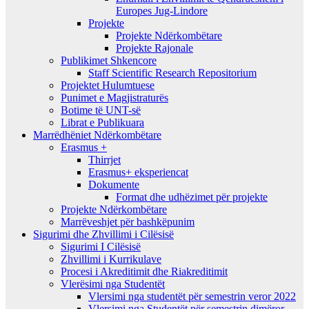
Europes Jug-Lindore
Projekte
Projekte Ndërkombëtare
Projekte Rajonale
Publikimet Shkencore
Staff Scientific Research Repositorium
Projektet Hulumtuese
Punimet e Magjistraturës
Botime të UNT-së
Librat e Publikuara
Marrëdhëniet Ndërkombëtare
Erasmus +
Thirrjet
Erasmus+ eksperiencat
Dokumente
Format dhe udhëzimet për projekte
Projekte Ndërkombëtare
Marrëveshjet për bashkëpunim
Sigurimi dhe Zhvillimi i Cilësisë
Sigurimi I Cilësisë
Zhvillimi i Kurrikulave
Procesi i Akreditimit dhe Riakreditimit
Vlerësimi nga Studentët
Vlersimi nga studentët për semestrin veror 2022
Vlersimi nga Studentët për semestrin dimëror