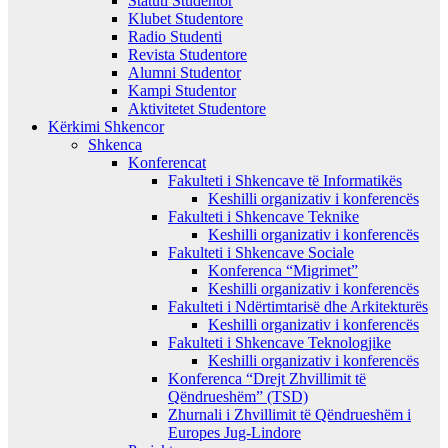
Statuti Studentor
Klubet Studentore
Radio Studenti
Revista Studentore
Alumni Studentor
Kampi Studentor
Aktivitetet Studentore
Kërkimi Shkencor
Shkenca
Konferencat
Fakulteti i Shkencave të Informatikës
Keshilli organizativ i konferencës
Fakulteti i Shkencave Teknike
Keshilli organizativ i konferencës
Fakulteti i Shkencave Sociale
Konferenca “Migrimet”
Keshilli organizativ i konferencës
Fakulteti i Ndërtimtarisë dhe Arkitekturës
Keshilli organizativ i konferencës
Fakulteti i Shkencave Teknologjike
Keshilli organizativ i konferencës
Konferenca “Drejt Zhvillimit të
Qëndrueshëm” (TSD)
Zhurnali i Zhvillimit të Qëndrueshëm i
Europes Jug-Lindore