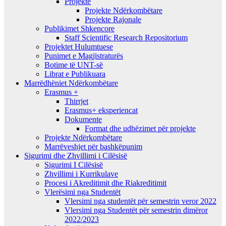
Projekte
Projekte Ndërkombëtare
Projekte Rajonale
Publikimet Shkencore
Staff Scientific Research Repositorium
Projektet Hulumtuese
Punimet e Magjistraturës
Botime të UNT-së
Librat e Publikuara
Marrëdhëniet Ndërkombëtare
Erasmus +
Thirrjet
Erasmus+ eksperiencat
Dokumente
Format dhe udhëzimet për projekte
Projekte Ndërkombëtare
Marrëveshjet për bashkëpunim
Sigurimi dhe Zhvillimi i Cilësisë
Sigurimi I Cilësisë
Zhvillimi i Kurrikulave
Procesi i Akreditimit dhe Riakreditimit
Vlerësimi nga Studentët
Vlersimi nga studentët për semestrin veror 2022
Vlersimi nga Studentët për semestrin dimëror
2022/2023