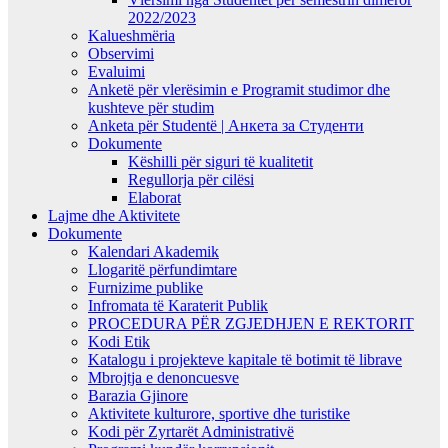
2022/2023
Kalueshmëria
Observimi
Evaluimi
Anketë për vlerësimin e Programit studimor dhe
kushteve për studim
Anketa për Studentë | Анкета за Студенти
Dokumente
Këshilli për siguri të kualitetit
Regullorja për cilësi
Elaborat
Lajme dhe Aktivitete
Dokumente
Kalendari Akademik
Llogaritë përfundimtare
Furnizime publike
Infromata të Karaterit Publik
PROCEDURA PËR ZGJEDHJEN E REKTORIT
Kodi Etik
Katalogu i projekteve kapitale të botimit të librave
Mbrojtja e denoncuesve
Barazia Gjinore
Aktivitete kulturore, sportive dhe turistike
Kodi për Zyrtarët Administrativë