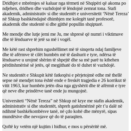
Dridhjet e mbrëmjes së kaluar nga tërmeti në Shqipëri që akoma po
ndjehen, dridhen dhe vazhdojnë të lëndojnë zemrat tona. Stafi
akademik, administrativ si dhe studentët e universitetit ‘Nënë Tereza’
në Shkup bashkëndajnë dhimbjen me kolegët tanë profesorë,
akademik dhe studentë si dhe gjithë popullin shqiptarë.
Me mendje dhe lutje jemi me Ju, me shpresë që numri i viktimave
dhe të lënduarve të jetë sa më i vogël.
Me këtë rast shprehim ngushëllimet më të sinqerta ndaj familjeve
dhe të afërmve të cilët humbën më të dashurit e tyre, ndërsa të
lënduarve u urojmë shërim të shpejtë dhe sa më parë tu kthehen
përditshmërisë së jetës, që megjithatë do të duhet të vazhdojë.
Ne studentët e Shkupit këtë fatkeqësi e përjetojmë edhe më thellë
sepse në mendjet tona është ende e freskët tragjedia e 26 korrikut të
vitit 1963, kur humbën jetën disa nga gjyshërit dhe të afërmit e tyre
që neve dhe prindërve tanë ende ju mungojnë.
Universiteti “Nënë Tereza” në Shkup në krye me stafin akademik,
administrativ si dhe studentët, shpreh gatishmërinë për t’u dalë në
ndihmë bashkëkombësve tanë, në çdo kohë dhe mënyrë, sipas
mundësive dhe nevojave që do të paraqiten.
Qoftë ky vetëm një kujtim i hidhur, e mos u përsëritë më.