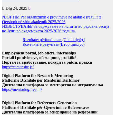
Dhj 24, 2025
NJOFTIM Për organizimin e provimeve në afatin e rregullt të
Qershorit në vitin akademik 2025/2026
ИЗВЕСТУВАЊЕ За одржување на испити во редовна сесија
во Јуни во академската 2025/2026 година.
Rezultatet përfundimtare(Cikli i dytë) ||
Конечните резултати(Втор циклус)
Employment portal, job offers, internships
Portali i punësimeve, oferta pune, praktikë
Портал за вработување, понуди за рабта, пракса
https://career.site.je/
Digital Platform for Research Mentoring
Platformë Dixhitale për Mentorim Kërkimor
Дигитална платформа за менторство на истражувања
https://mentoring.free.nf/
Digital Platform for References Generation
Platformë Dixhitale për Gjenerimin e Referencave
Дигитална платформа за генерирање на референци