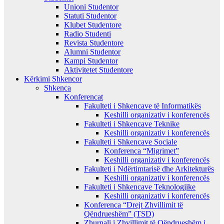
Unioni Studentor
Statuti Studentor
Klubet Studentore
Radio Studenti
Revista Studentore
Alumni Studentor
Kampi Studentor
Aktivitetet Studentore
Kërkimi Shkencor
Shkenca
Konferencat
Fakulteti i Shkencave të Informatikës
Keshilli organizativ i konferencës
Fakulteti i Shkencave Teknike
Keshilli organizativ i konferencës
Fakulteti i Shkencave Sociale
Konferenca “Migrimet”
Keshilli organizativ i konferencës
Fakulteti i Ndërtimtarisë dhe Arkitekturës
Keshilli organizativ i konferencës
Fakulteti i Shkencave Teknologjike
Keshilli organizativ i konferencës
Konferenca “Drejt Zhvillimit të
Qëndrueshëm” (TSD)
Zhurnali i Zhvillimit të Qëndrueshëm i