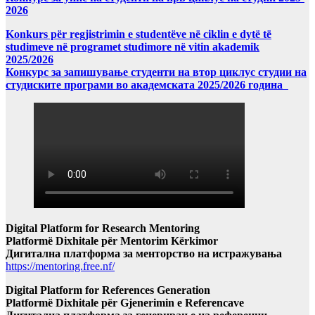
2026
Konkurs për regjistrimin e studentëve në ciklin e dytë të
studimeve në programet studimore në vitin akademik
2025/2026
Конкурс за запишување студенти на втор циклус студии на
студиските програми во академската 2025/2026 година
Digital Platform for Research Mentoring
Platformë Dixhitale për Mentorim Kërkimor
Дигитална платформа за менторство на истражувања
https://mentoring.free.nf/
Digital Platform for References Generation
Platformë Dixhitale për Gjenerimin e Referencave