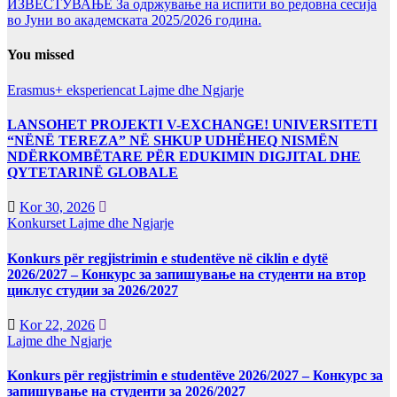
ИЗВЕСТУВАЊЕ За одржување на испити во редовна сесија
во Јуни во академската 2025/2026 година.
You missed
Erasmus+ eksperiencat
Lajme dhe Ngjarje
LANSOHET PROJEKTI V-EXCHANGE! UNIVERSITETI
“NËNË TEREZA” NË SHKUP UDHËHEQ NISMËN
NDËRKOMBËTARE PËR EDUKIMIN DIGJITAL DHE
QYTETARINË GLOBALE
Kor 30, 2026
Konkurset
Lajme dhe Ngjarje
Konkurs për regjistrimin e studentëve në ciklin e dytë
2026/2027 – Конкурс за запишување на студенти на втор
циклус студии за 2026/2027
Kor 22, 2026
Lajme dhe Ngjarje
Konkurs për regjistrimin e studentëve 2026/2027 – Конкурс за
запишување на студенти за 2026/2027