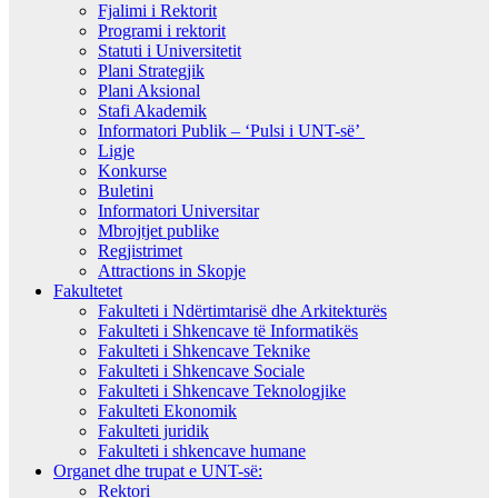
Fjalimi i Rektorit
Programi i rektorit
Statuti i Universitetit
Plani Strategjik
Plani Aksional
Stafi Akademik
Informatori Publik – ‘Pulsi i UNT-së’
Ligje
Konkurse
Buletini
Informatori Universitar
Mbrojtjet publike
Regjistrimet
Attractions in Skopje
Fakultetet
Fakulteti i Ndërtimtarisë dhe Arkitekturës
Fakulteti i Shkencave të Informatikës
Fakulteti i Shkencave Teknike
Fakulteti i Shkencave Sociale
Fakulteti i Shkencave Teknologjike
Fakulteti Ekonomik
Fakulteti juridik
Fakulteti i shkencave humane
Organet dhe trupat e UNT-së:
Rektori