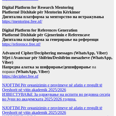
Digital Platform for Research Mentoring
Platformë Dixhitale për Mentorim Kërkimor
Дигитална платформа за менторство на истражувања
https://mentoring.free.nf/
Digital Platform for References Generation
Platformë Dixhitale për Gjenerimin e Referencave
Дигитална платформа за генерирање на референци
https://reference.free.nf/
Advanced Cipher/Deciphering messages (WhatsApp, Viber)
Mjet i Avancuar për Shifrim/Deshifrim mesazheve (WhatsApp,
Viber)
Напредна алатка за шифрирање/дешифрирање
на
пораки
(WhatsApp, Viber)
https://decipher.free.nf
NJOFTIM Për organizimin e provimeve në afatin e rregullt të
Qershorit në vitin akademik 2025/2026
ИЗВЕСТУВАЊЕ За одржување на испити во редовна сесија
во Јуни во академската 2025/2026 година.
NJOFTIM Për organizimin e provimeve në afatin e rregullt të
Qershorit në vitin akademik 2025/2026