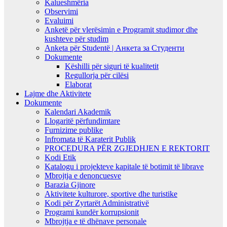
Kalueshmëria
Observimi
Evaluimi
Anketë për vlerësimin e Programit studimor dhe
kushteve për studim
Anketa për Studentë | Анкета за Студенти
Dokumente
Këshilli për siguri të kualitetit
Regullorja për cilësi
Elaborat
Lajme dhe Aktivitete
Dokumente
Kalendari Akademik
Llogaritë përfundimtare
Furnizime publike
Infromata të Karaterit Publik
PROCEDURA PËR ZGJEDHJEN E REKTORIT
Kodi Etik
Katalogu i projekteve kapitale të botimit të librave
Mbrojtja e denoncuesve
Barazia Gjinore
Aktivitete kulturore, sportive dhe turistike
Kodi për Zyrtarët Administrativë
Programi kundër korrupsionit
Mbrojtja e të dhënave personale