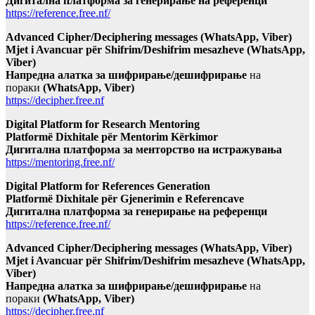
Дигитална платформа за генерирање на референци
https://reference.free.nf/
Advanced Cipher/Deciphering messages (WhatsApp, Viber)
Mjet i Avancuar për Shifrim/Deshifrim mesazheve (WhatsApp,
Viber)
Напредна алатка за шифрирање/дешифрирање
на
пораки
(WhatsApp, Viber)
https://decipher.free.nf
Digital Platform for Research Mentoring
Platformë Dixhitale për Mentorim Kërkimor
Дигитална платформа за менторство на истражувања
https://mentoring.free.nf/
Digital Platform for References Generation
Platformë Dixhitale për Gjenerimin e Referencave
Дигитална платформа за генерирање на референци
https://reference.free.nf/
Advanced Cipher/Deciphering messages (WhatsApp, Viber)
Mjet i Avancuar për Shifrim/Deshifrim mesazheve (WhatsApp,
Viber)
Напредна алатка за шифрирање/дешифрирање
на
пораки
(WhatsApp, Viber)
https://decipher.free.nf