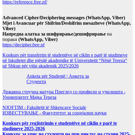
https://reference.free.nf/
Advanced Cipher/Deciphering messages (WhatsApp, Viber)
Mjet i Avancuar për Shifrim/Deshifrim mesazheve (WhatsApp,
Viber)
Напредна алатка за шифрирање/дешифрирање
на
пораки
(WhatsApp, Viber)
https://decipher.free.nf
Konkurs për transferim të studentëve në ciklin e parë të studimeve
në fakultetet dhe njësitë akademike të Universitetit “Nënë Tereza“
në Shkup për vitin akademik 2025/2026
Anketa për Studentë | Анкета за
Студенти
Државна стручна матура Преглед со профили и училишта -
Универзитет Мајка Тереза
NJOFTIM - Fakultetit të Shkencave Sociale
ИЗВЕСТУВАЊЕ - Факултетот за социјални науки
Konkurs për regjistrimin e studentëve në ciklin e parë te
studimeve 2025-2026
Конкурс за упис на студенти на прв циклус на студии 2025-