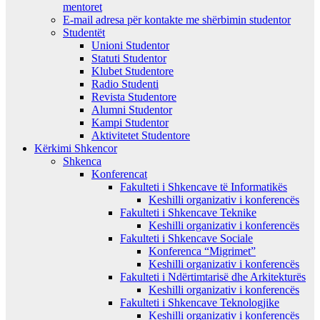
mentoret
E-mail adresa për kontakte me shërbimin studentor
Studentët
Unioni Studentor
Statuti Studentor
Klubet Studentore
Radio Studenti
Revista Studentore
Alumni Studentor
Kampi Studentor
Aktivitetet Studentore
Kërkimi Shkencor
Shkenca
Konferencat
Fakulteti i Shkencave të Informatikës
Keshilli organizativ i konferencës
Fakulteti i Shkencave Teknike
Keshilli organizativ i konferencës
Fakulteti i Shkencave Sociale
Konferenca “Migrimet”
Keshilli organizativ i konferencës
Fakulteti i Ndërtimtarisë dhe Arkitekturës
Keshilli organizativ i konferencës
Fakulteti i Shkencave Teknologjike
Keshilli organizativ i konferencës