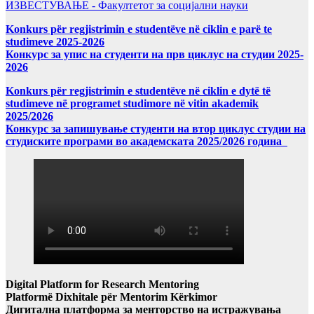
ИЗВЕСТУВАЊЕ - Факултетот за социјални науки
Konkurs për regjistrimin e studentëve në ciklin e parë te
studimeve 2025-2026
Конкурс за упис на студенти на прв циклус на студии 2025-
2026
Konkurs për regjistrimin e studentëve në ciklin e dytë të
studimeve në programet studimore në vitin akademik
2025/2026
Конкурс за запишување студенти на втор циклус студии на
студиските програми во академската 2025/2026 година
Digital Platform for Research Mentoring
Platformë Dixhitale për Mentorim Kërkimor
Дигитална платформа за менторство на истражувања