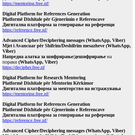
https://mentoring.free.nf/
Digital Platform for References Generation
Platformë Dixhitale për Gjenerimin e Referencave
Дигитална платформа за генерирање на референци
https://reference.free.nf/
Advanced Cipher/Deciphering messages (WhatsApp, Viber)
Mjet i Avancuar për Shifrim/Deshifrim mesazheve (WhatsApp,
Viber)
Напредна алатка за шифрирање/дешифрирање
на
пораки
(WhatsApp, Viber)
https://decipher.free.nf
Digital Platform for Research Mentoring
Platformë Dixhitale për Mentorim Kërkimor
Дигитална платформа за менторство на истражувања
https://mentoring.free.nf/
Digital Platform for References Generation
Platformë Dixhitale për Gjenerimin e Referencave
Дигитална платформа за генерирање на референци
https://reference.free.nf/
Advanced Cipher/Deciphering messages (WhatsApp, Viber)