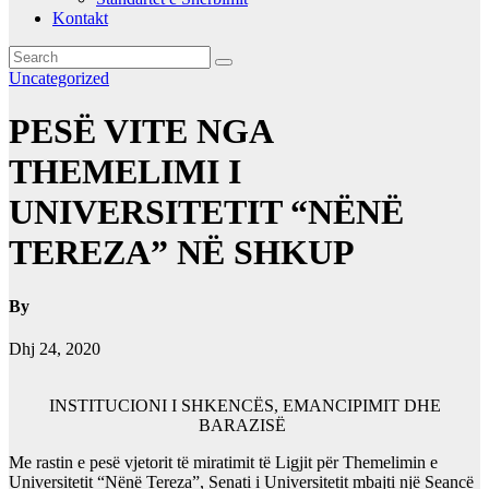
Kontakt
Uncategorized
PESË VITE NGA
THEMELIMI I
UNIVERSITETIT “NËNË
TEREZA” NË SHKUP
By
Dhj 24, 2020
INSTITUCIONI I SHKENC
Ë
S, EMANCIPIMIT DHE
BARAZIS
Ë
Me rastin e pesë vjetorit të miratimit të Ligjit për Themelimin e
Universitetit
“
Nënë Tereza
”
, Senati i Universitetit mbajti një
S
eancë