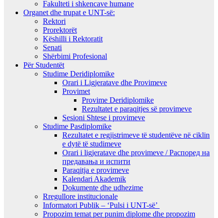
Fakulteti i shkencave humane
Organet dhe trupat e UNT-së:
Rektori
Prorektorët
Këshilli i Rektoratit
Senati
Shërbimi Profesional
Për Studentët
Studime Deridiplomike
Orari i Ligjeratave dhe Provimeve
Provimet
Provime Deridiplomike
Rezultatet e paraqitjes së provimeve
Sesioni Shtese i provimeve
Studime Pasdiplomike
Rezultatet e regjistrimeve të studentëve në ciklin
e dytë të studimeve
Orari i ligjeratave dhe provimeve / Распоред на
предавањa и испити
Paraqitja e provimeve
Kalendari Akademik
Dokumente dhe udhezime
Rregullore institucionale
Informatori Publik – ‘Pulsi i UNT-së’
Propozim temat per punim diplome dhe propozim