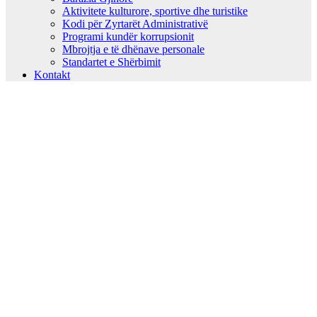
Aktivitete kulturore, sportive dhe turistike
Kodi për Zyrtarët Administrativë
Programi kundër korrupsionit
Mbrojtja e të dhënave personale
Standartet e Shërbimit
Kontakt