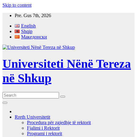
Skip to content
Pre. Gus 7th, 2026
English
Shqip
Македонски
Universiteti Nënë Tereza
në Shkup
Rreth Universitetit
Procedura për zgjedhje të rektorit
Fjalimi i Rektorit
Programi i rektorit