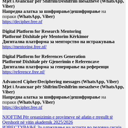
Mjet i Avancuar për Shifrim/Deshifrim mesazheve (WhatsApp,
Viber)
Напредна алатка за шифрирање/дешифрирање
на
пораки
(WhatsApp, Viber)
https://decipher.free.nf
Digital Platform for Research Mentoring
Platformë Dixhitale për Mentorim Kërkimor
Дигитална платформа за менторство на истражувања
https://mentoring.free.nf/
Digital Platform for References Generation
Platformë Dixhitale për Gjenerimin e Referencave
Дигитална платформа за генерирање на референци
https://reference.free.nf/
Advanced Cipher/Deciphering messages (WhatsApp, Viber)
Mjet i Avancuar për Shifrim/Deshifrim mesazheve (WhatsApp,
Viber)
Напредна алатка за шифрирање/дешифрирање
на
пораки
(WhatsApp, Viber)
https://decipher.free.nf
NJOFTIM Për organizimin e provimeve në afatin e rregullt të
Qershorit në vitin akademik 2025/2026
ИЗВЕСТУВАЊЕ За одржување на испити во редовна сесија