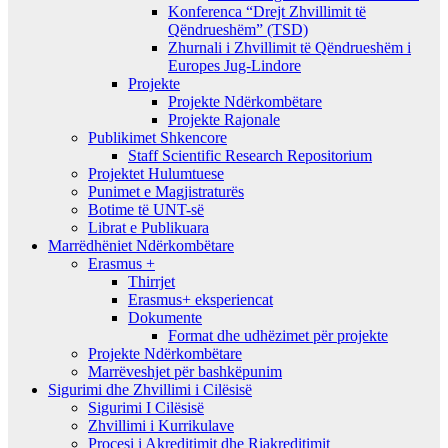
Konferenca “Drejt Zhvillimit të
Qëndrueshëm” (TSD)
Zhurnali i Zhvillimit të Qëndrueshëm i
Europes Jug-Lindore
Projekte
Projekte Ndërkombëtare
Projekte Rajonale
Publikimet Shkencore
Staff Scientific Research Repositorium
Projektet Hulumtuese
Punimet e Magjistraturës
Botime të UNT-së
Librat e Publikuara
Marrëdhëniet Ndërkombëtare
Erasmus +
Thirrjet
Erasmus+ eksperiencat
Dokumente
Format dhe udhëzimet për projekte
Projekte Ndërkombëtare
Marrëveshjet për bashkëpunim
Sigurimi dhe Zhvillimi i Cilësisë
Sigurimi I Cilësisë
Zhvillimi i Kurrikulave
Procesi i Akreditimit dhe Riakreditimit