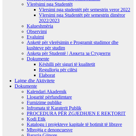
Vlerësimi nga Studentët
Vlersimi nga studentët për semestrin veror 2022
Vlersimi nga Studentët për semestrin dimëror
2022/2023
Kalueshmëria
Observimi
Evaluimi
Anketë për vlerësimin e Programit studimor dhe
kushteve për studim
Anketa për Studentë | Анкета за Студенти
Dokumente
Këshilli për siguri të kualitetit
Regullorja për cilësi
Elaborat
Lajme dhe Aktivitete
Dokumente
Kalendari Akademik
Llogaritë përfundimtare
Furnizime publike
Infromata të Karaterit Publik
PROCEDURA PËR ZGJEDHJEN E REKTORIT
Kodi Etik
Katalogu i projekteve kapitale të botimit të librave
Mbrojtja e denoncuesve
Barazia Gjinore