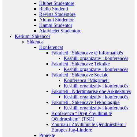
Klubet Studentore
Radio Studenti
Revista Studentore
Alumni Studentor
Kampi Studentor
Aktivitetet Studentore
Kërkimi Shkencor
Shkenca
Konferencat
Fakulteti i Shkencave të Informatikës
Keshilli organizativ i konferencës
Fakulteti i Shkencave Teknike
Keshilli organizativ i konferencës
Fakulteti i Shkencave Sociale
Konferenca “Migrimet”
Keshilli organizativ i konferencës
Fakulteti i Ndërtimtarisë dhe Arkitekturës
Keshilli organizativ i konferencës
Fakulteti i Shkencave Teknologjike
Keshilli organizativ i konferencës
Konferenca “Drejt Zhvillimit të
Qëndrueshëm” (TSD)
Zhurnali i Zhvillimit të Qëndrueshëm i
Europes Jug-Lindore
Projekte