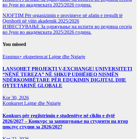
во Јуни во академската 2025/2026 година.
NJOFTIM Për organizimin e provimeve në afatin e rregullt të
Qershorit në vitin akademik 2025/2026
ИЗВЕСТУВАЊЕ За одржување на испити во редовна сесија
во Јуни во академската 2025/2026 година.
You missed
Erasmus+ eksperiencat
Lajme dhe Ngjarje
LANSOHET PROJEKTI V-EXCHANGE! UNIVERSITETI
“NËNË TEREZA” NË SHKUP UDHËHEQ NISMËN
NDËRKOMBËTARE PËR EDUKIMIN DIGJITAL DHE
QYTETARINË GLOBALE
Kor 30, 2026
Konkurset
Lajme dhe Ngjarje
Konkurs për regjistrimin e studentëve në ciklin e dytë
2026/2027 – Конкурс за запишување на студенти на втор
циклус студии за 2026/2027
Kor 22, 2026