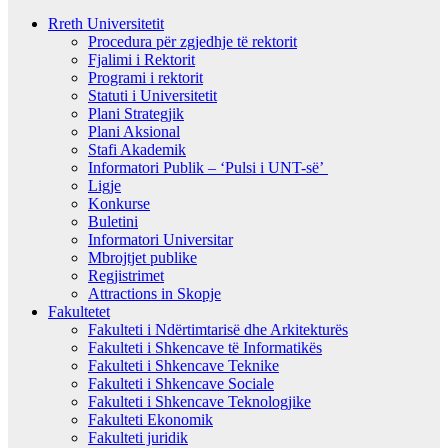
Rreth Universitetit
Procedura për zgjedhje të rektorit
Fjalimi i Rektorit
Programi i rektorit
Statuti i Universitetit
Plani Strategjik
Plani Aksional
Stafi Akademik
Informatori Publik – ‘Pulsi i UNT-së’
Ligje
Konkurse
Buletini
Informatori Universitar
Mbrojtjet publike
Regjistrimet
Attractions in Skopje
Fakultetet
Fakulteti i Ndërtimtarisë dhe Arkitekturës
Fakulteti i Shkencave të Informatikës
Fakulteti i Shkencave Teknike
Fakulteti i Shkencave Sociale
Fakulteti i Shkencave Teknologjike
Fakulteti Ekonomik
Fakulteti juridik