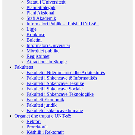
Statuti i Universitetit
Plani Strategjik
Plani Aksional
Stafi Akademik
Informatori Publik – ‘Pulsi i UNT-së’
Ligje
Konkurse
Buletini
Informatori Universitar
Mbrojtjet publike
Regjistrimet
Attractions in Skopje
Fakultetet
Fakulteti i Ndërtimtarisë dhe Arkitekturës
Fakulteti i Shkencave të Informatikës
Fakulteti i Shkencave Teknike
Fakulteti i Shkencave Sociale
Fakulteti i Shkencave Teknologjike
Fakulteti Ekonomik
Fakulteti juridik
Fakulteti i shkencave humane
Organet dhe trupat e UNT-së:
Rektori
Prorektorët
Këshilli i Rektoratit