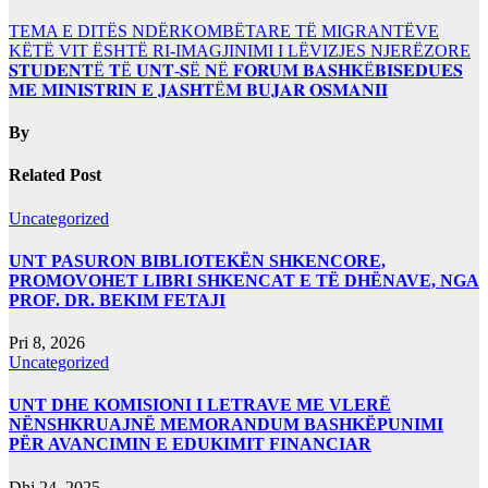
TEMA E DITËS NDËRKOMBËTARE TË MIGRANTËVE
KËTË VIT ËSHTË RI-IMAGJINIMI I LËVIZJES NJERËZORE
𝐒𝐓𝐔𝐃𝐄𝐍𝐓Ë 𝐓Ë 𝐔𝐍𝐓-𝐒Ë 𝐍Ë 𝐅𝐎𝐑𝐔𝐌 𝐁𝐀𝐒𝐇𝐊Ë𝐁𝐈𝐒𝐄𝐃𝐔𝐄𝐒
𝐌𝐄 𝐌𝐈𝐍𝐈𝐒𝐓𝐑𝐈𝐍 𝐄 𝐉𝐀𝐒𝐇𝐓Ë𝐌 𝐁𝐔𝐉𝐀𝐑 𝐎𝐒𝐌𝐀𝐍𝐈𝐈
By
Related Post
Uncategorized
UNT PASURON BIBLIOTEKËN SHKENCORE,
PROMOVOHET LIBRI SHKENCAT E TË DHËNAVE, NGA
PROF. DR. BEKIM FETAJI
Pri 8, 2026
Uncategorized
UNT DHE KOMISIONI I LETRAVE ME VLERË
NËNSHKRUAJNË MEMORANDUM BASHKËPUNIMI
PËR AVANCIMIN E EDUKIMIT FINANCIAR
Dhj 24, 2025