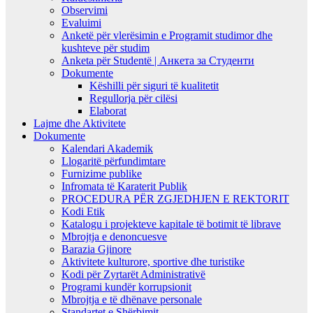
Observimi
Evaluimi
Anketë për vlerësimin e Programit studimor dhe
kushteve për studim
Anketa për Studentë | Анкета за Студенти
Dokumente
Këshilli për siguri të kualitetit
Regullorja për cilësi
Elaborat
Lajme dhe Aktivitete
Dokumente
Kalendari Akademik
Llogaritë përfundimtare
Furnizime publike
Infromata të Karaterit Publik
PROCEDURA PËR ZGJEDHJEN E REKTORIT
Kodi Etik
Katalogu i projekteve kapitale të botimit të librave
Mbrojtja e denoncuesve
Barazia Gjinore
Aktivitete kulturore, sportive dhe turistike
Kodi për Zyrtarët Administrativë
Programi kundër korrupsionit
Mbrojtja e të dhënave personale
Standartet e Shërbimit