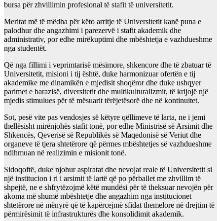
bursa për zhvillimin profesional të stafit të universitetit.
Meritat më të mëdha për këto arritje të Universitetit kanë puna e
palodhur dhe angazhimi i parezervë i stafit akademik dhe
administrativ, por edhe mirëkuptimi dhe mbështetja e vazhdueshme
nga studentët.
Që nga fillimi i veprimtarisë mësimore, shkencore dhe të zbatuar të
Universitetit, misioni i tij është, duke harmonizuar ofertën e tij
akademike me dinamikën e mjedisit shoqëror dhe duke ushqyer
parimet e barazisë, diversitetit dhe multikulturalizmit, të krijojë një
mjedis stimulues për të mësuarit
tërëjetësorë dhe në kontinuitet.
Sot, pesë v
i
t
e
pas vendosjes së këtyre qëllimeve të larta, ne i jemi
thellësisht mirënjohës stafit tonë, por edhe Ministrisë së Arsimit dhe
Shkencës, Qeverisë së Republikës së Maqedonisë
s
ë
Veri
ut
dhe
organeve të tjera shtetërore që përmes mbështetjes së vazhdueshme
ndihmuan në realizimin e misionit tonë.
Sidoqoftë, duke njohur aspiratat dhe nevojat reale të Universitetit si
një institucion i ri i arsimit të lartë që po përballet me zhvillim të
shpejtë, ne e shfrytëzojmë këtë mundësi për të theksuar nevojën për
akoma më shumë mbështetje dhe angazhim nga institucionet
shtetërore në mënyrë që të kapërcejmë sfidat themelore në drejtim të
përmirësimit të infrastrukturës dhe konsolidimit akademik.