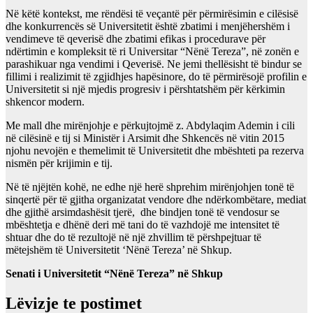
Në këtë kontekst, me rëndësi të veçantë për përmirësimin e cilësisë
dhe konkurrencës së Universitetit është zbatimi i menjëhershëm i
vendimeve të qeverisë dhe zbatimi efikas i procedurave për
ndërtimin e kompleksit të ri Universitar “Nënë Tereza”, në zonën e
parashikuar nga vendimi i Qeverisë. Ne jemi thellësisht të bindur se
fillimi i realizimit të zgjidhjes hapësinore, do të përmirësojë profilin e
Universitetit si një mjedis progresiv i përshtatshëm për kërkimin
shkencor modern.
Me mall dhe mirënjohje e përkujtojmë z. Abdylaqim Ademin i cili
në cilësinë e tij si Ministër i Arsimit dhe Shkencës në vitin 2015
njohu nevojën e themelimit të Universitetit dhe mbështeti pa rezerva
nismën për krijimin e tij.
Në të njëjtën kohë, ne edhe një herë shprehim mirënjohjen tonë të
sinqertë për të gjitha organizatat vendore dhe ndërkombëtare, mediat
dhe gjithë arsimdashësit tjerë, dhe bindjen tonë të vendosur se
mbështetja e dhënë deri më tani do të vazhdojë me intensitet të
shtuar dhe do të rezultojë në një zhvillim të përshpejtuar të
mëtejshëm të Universitetit ‘Nënë Tereza’ n
ë Shkup
.
Senati i Universitetit “Nënë Tereza” në Shkup
Lëvizje te postimet