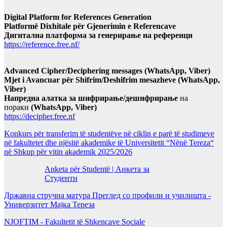
Digital Platform for References Generation
Platformë Dixhitale për Gjenerimin e Referencave
Дигитална платформа за генерирање на референци
https://reference.free.nf/
Advanced Cipher/Deciphering messages (WhatsApp, Viber)
Mjet i Avancuar për Shifrim/Deshifrim mesazheve (WhatsApp,
Viber)
Напредна алатка за шифрирање/дешифрирање
на
пораки
(WhatsApp, Viber)
https://decipher.free.nf
Konkurs për transferim të studentëve në ciklin e parë të studimeve
në fakultetet dhe njësitë akademike të Universitetit “Nënë Tereza“
në Shkup për vitin akademik 2025/2026
Anketa për Studentë | Анкета за
Студенти
Државна стручна матура Преглед со профили и училишта -
Универзитет Мајка Тереза
NJOFTIM - Fakultetit të Shkencave Sociale