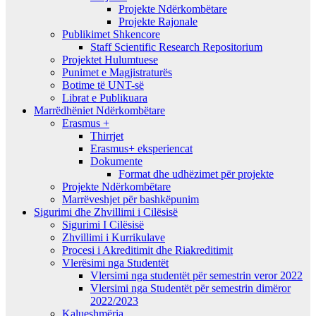
Projekte Ndërkombëtare
Projekte Rajonale
Publikimet Shkencore
Staff Scientific Research Repositorium
Projektet Hulumtuese
Punimet e Magjistraturës
Botime të UNT-së
Librat e Publikuara
Marrëdhëniet Ndërkombëtare
Erasmus +
Thirrjet
Erasmus+ eksperiencat
Dokumente
Format dhe udhëzimet për projekte
Projekte Ndërkombëtare
Marrëveshjet për bashkëpunim
Sigurimi dhe Zhvillimi i Cilësisë
Sigurimi I Cilësisë
Zhvillimi i Kurrikulave
Procesi i Akreditimit dhe Riakreditimit
Vlerësimi nga Studentët
Vlersimi nga studentët për semestrin veror 2022
Vlersimi nga Studentët për semestrin dimëror
2022/2023
Kalueshmëria