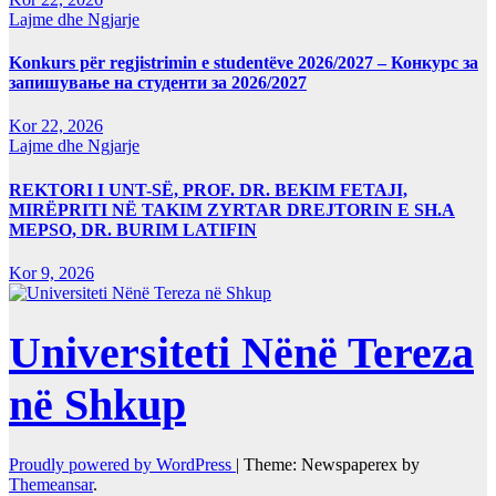
Lajme dhe Ngjarje
Konkurs për regjistrimin e studentëve 2026/2027 – Конкурс за
запишување на студенти за 2026/2027
Kor 22, 2026
Lajme dhe Ngjarje
REKTORI I UNT-SË, PROF. DR. BEKIM FETAJI,
MIRËPRITI NË TAKIM ZYRTAR DREJTORIN E SH.A
MEPSO, DR. BURIM LATIFIN
Kor 9, 2026
Universiteti Nënë Tereza
në Shkup
Proudly powered by WordPress
|
Theme: Newspaperex by
Themeansar
.