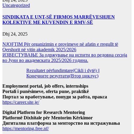
Uncategorized
SINDIKATA E UNT-SË FIRMOS MARRËVESHJEN
KOLEKTIVE ME KUVENDIN E RMV-SË
Dhj 24, 2025
NJOFTIM Për organizimin e provimeve në afatin e rregullt të
Qershorit në vitin akademik 2025/2026
ИЗВЕСТУВАЊЕ За одржување на испити во редовна сесија
во Јуни во академската 2025/2026 година.
Rezultatet përfundimtare(Cikli i dytë) ||
Конечните резултати(Втор циклус)
Employment portal, job offers, internships
Portali i punësimeve, oferta pune, praktikë
Портал за вработување, понуди за рабта, пракса
https://career.site.je/
Digital Platform for Research Mentoring
Platformë Dixhitale për Mentorim Kërkimor
Дигитална платформа за менторство на истражувања
https://mentoring.free.nf/