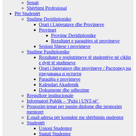
Senati
Shërbimi Profesional
Për Studentët
Studime Deridiplomike
Orari i Ligjeratave dhe Provimeve
Provimet
Provime Deridiplomike
Rezultatet e paraqitjes së provimeve
Sesioni Shtese i provimeve
Studime Pasdiplomike
Rezultatet e regjistrimeve të studentëve në ciklin
e dytë të studimeve
Orari i ligjeratave dhe provimeve / Распоред на
предавањa и испити
Paraqitja e provimeve
Kalendari Akademik
Dokumente dhe udhezime
Rregullore institucionale
Informatori Publik – ‘Pulsi i UNT-së’
Propozim temat per punim diplome dhe propozim
mentoret
E-mail adresa për kontakte me shërbimin studentor
Studentët
Unioni Studentor
Statuti Studentor