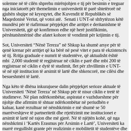
solemne në të cilën shprehu mirënjohjen e tij për besimin e treguar
nga iniciatorët
p
ër themelimin e universitetit të parë shtetërorë në
gjuhën shqipe në kryeqytet,
dhe Kuvendi
t të
Republikës së
Maqedonisë Veriut
, që votoi atë
. Senati
i UNT-së
shfrytëzo
n
këtë
mundësi për të riafirmuar përpjekjet dhe arritjet e deritanishme të
Universitetit, gjë që konfirmon edhe një herë justifikimin,
përshtatshmërinë dhe afatet kohore të vendimit për krijimin e tij.
Sot, Universiteti
“
Nënë Tereza” në Shkup
ka shumë arsye për të
qenë krenar për arritjet që ka bërë në pesë vitet e para të ekzistencës
së tij. Rritja graduale e numrit të studentëve,
q
ë
aktualisht
është
mbi
2,000 studentë të regjistruar në
ciklin e parë
dhe
mbi
200 të
regjistruar në ciklin e dytë të studimit, flet për
zhvillimin e UNT-
së
në një institucion të arsimit të lartë dhe shkencor
ë, me cilësi dhe
besueshmëri të lartë.
Nga këto të dhëna inkurajuese dalin përpjekjet serioze aktuale të
Universiteti
‘
Nënë Tereza’ në Shkup
për të
nisur
cikl
in
e
tretë të
studim
eve
.
Në plan ndërkombëtar,
aspiratat e vazhdueshme për
njohje dhe afirmim të shtuar ndërkombëtar në periudhën e
kaluar
,
kanë rezultuar në
nënshkrimin e
më shumë se 50
marrëveshjeve të partneritetit dhe rrjetëzimit me institucionet e
arsimit të lartë në rajon dhe më gjerë. Në të njëjtën kohë, që nga
nënshkrimi i
‘
Kart
ës
Erasmus për Arsimin e Lartë
’
, Universiteti ka
marrë rregullisht grante për realizimin e mobilitetit të studentëve dhe