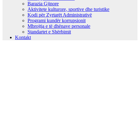
Barazia Gjinore
Aktivitete kulturore, sportive dhe turistike
Kodi për Zyrtarët Administrativë
Programi kundër korrupsionit
Mbrojtja e të dhënave personale
Standartet e Shërbimit
Kontakt