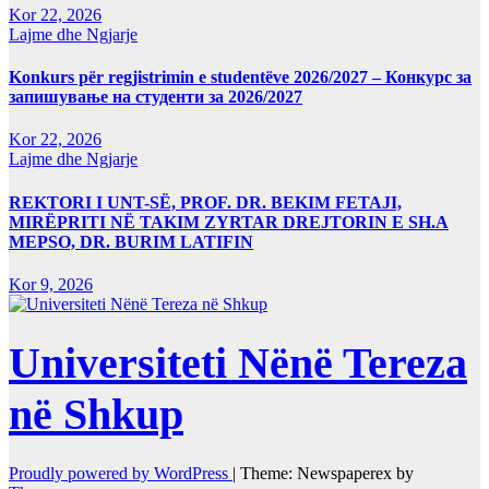
Kor 22, 2026
Lajme dhe Ngjarje
Konkurs për regjistrimin e studentëve 2026/2027 – Конкурс за
запишување на студенти за 2026/2027
Kor 22, 2026
Lajme dhe Ngjarje
REKTORI I UNT-SË, PROF. DR. BEKIM FETAJI,
MIRËPRITI NË TAKIM ZYRTAR DREJTORIN E SH.A
MEPSO, DR. BURIM LATIFIN
Kor 9, 2026
Universiteti Nënë Tereza
në Shkup
Proudly powered by WordPress
|
Theme: Newspaperex by