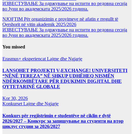
ИЗВЕСТУВАЊЕ За одржување на испити во редовна сесија
во Јуни во академската 2025/2026 година.
NJOFTIM Për organizimin e provimeve në afatin e rregullt të
Qershorit në vitin akademik 2025/2026
ИЗВЕСТУВАЊЕ За одржување на испити во редовна сесија
во Јуни во академската 2025/2026 година.
You missed
Erasmus+ eksperiencat
Lajme dhe Ngjarje
LANSOHET PROJEKTI V-EXCHANGE! UNIVERSITETI
“NËNË TEREZA” NË SHKUP UDHËHEQ NISMËN
NDËRKOMBËTARE PËR EDUKIMIN DIGJITAL DHE
QYTETARINË GLOBALE
Kor 30, 2026
Konkurset
Lajme dhe Ngjarje
Konkurs për regjistrimin e studentëve në ciklin e dytë
2026/2027 – Конкурс за запишување на студенти на втор
циклус студии за 2026/2027