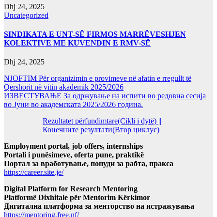
Dhj 24, 2025
Uncategorized
SINDIKATA E UNT-SË FIRMOS MARRËVESHJEN
KOLEKTIVE ME KUVENDIN E RMV-SË
Dhj 24, 2025
NJOFTIM Për organizimin e provimeve në afatin e rregullt të
Qershorit në vitin akademik 2025/2026
ИЗВЕСТУВАЊЕ За одржување на испити во редовна сесија
во Јуни во академската 2025/2026 година.
Rezultatet përfundimtare(Cikli i dytë) ||
Конечните резултати(Втор циклус)
Employment portal, job offers, internships
Portali i punësimeve, oferta pune, praktikë
Портал за вработување, понуди за рабта, пракса
https://career.site.je/
Digital Platform for Research Mentoring
Platformë Dixhitale për Mentorim Kërkimor
Дигитална платформа за менторство на истражувања
https://mentoring.free.nf/