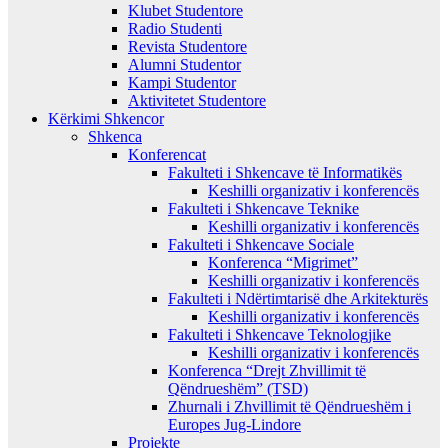
Klubet Studentore
Radio Studenti
Revista Studentore
Alumni Studentor
Kampi Studentor
Aktivitetet Studentore
Kërkimi Shkencor
Shkenca
Konferencat
Fakulteti i Shkencave të Informatikës
Keshilli organizativ i konferencës
Fakulteti i Shkencave Teknike
Keshilli organizativ i konferencës
Fakulteti i Shkencave Sociale
Konferenca “Migrimet”
Keshilli organizativ i konferencës
Fakulteti i Ndërtimtarisë dhe Arkitekturës
Keshilli organizativ i konferencës
Fakulteti i Shkencave Teknologjike
Keshilli organizativ i konferencës
Konferenca “Drejt Zhvillimit të
Qëndrueshëm” (TSD)
Zhurnali i Zhvillimit të Qëndrueshëm i
Europes Jug-Lindore
Projekte