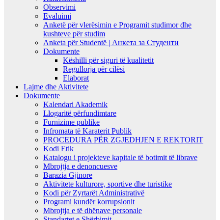
Observimi
Evaluimi
Anketë për vlerësimin e Programit studimor dhe
kushteve për studim
Anketa për Studentë | Анкета за Студенти
Dokumente
Këshilli për siguri të kualitetit
Regullorja për cilësi
Elaborat
Lajme dhe Aktivitete
Dokumente
Kalendari Akademik
Llogaritë përfundimtare
Furnizime publike
Infromata të Karaterit Publik
PROCEDURA PËR ZGJEDHJEN E REKTORIT
Kodi Etik
Katalogu i projekteve kapitale të botimit të librave
Mbrojtja e denoncuesve
Barazia Gjinore
Aktivitete kulturore, sportive dhe turistike
Kodi për Zyrtarët Administrativë
Programi kundër korrupsionit
Mbrojtja e të dhënave personale
Standartet e Shërbimit