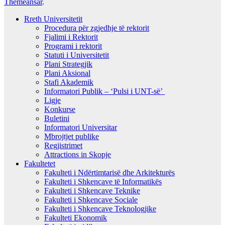
Themeansar
.
Rreth Universitetit
Procedura për zgjedhje të rektorit
Fjalimi i Rektorit
Programi i rektorit
Statuti i Universitetit
Plani Strategjik
Plani Aksional
Stafi Akademik
Informatori Publik – ‘Pulsi i UNT-së’
Ligje
Konkurse
Buletini
Informatori Universitar
Mbrojtjet publike
Regjistrimet
Attractions in Skopje
Fakultetet
Fakulteti i Ndërtimtarisë dhe Arkitekturës
Fakulteti i Shkencave të Informatikës
Fakulteti i Shkencave Teknike
Fakulteti i Shkencave Sociale
Fakulteti i Shkencave Teknologjike
Fakulteti Ekonomik