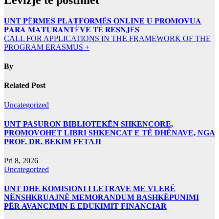
𝐔𝐍𝐓 𝐏Ë𝐑𝐌𝐄𝐒 𝐏𝐋𝐀𝐓𝐅𝐎𝐑𝐌Ë𝐒 𝐎𝐍𝐋𝐈𝐍𝐄 𝐔 𝐏𝐑𝐎𝐌𝐎𝐕𝐔𝐀
𝐏𝐀𝐑𝐀 𝐌𝐀𝐓𝐔𝐑𝐀𝐍𝐓Ë𝐕𝐄 𝐓Ë 𝐑𝐄𝐒𝐍𝐉Ë𝐒
CALL FOR APPLICATIONS IN THE FRAMEWORK OF THE
PROGRAM ERASMUS +
By
Related Post
Uncategorized
UNT PASURON BIBLIOTEKËN SHKENCORE,
PROMOVOHET LIBRI SHKENCAT E TË DHËNAVE, NGA
PROF. DR. BEKIM FETAJI
Pri 8, 2026
Uncategorized
UNT DHE KOMISIONI I LETRAVE ME VLERË
NËNSHKRUAJNË MEMORANDUM BASHKËPUNIMI
PËR AVANCIMIN E EDUKIMIT FINANCIAR