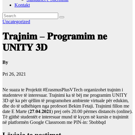
Kontakt
Uncategorized
𝐓𝐫𝐚𝐣𝐧𝐢𝐦 – 𝐏𝐫𝐨𝐠𝐫𝐚𝐦𝐢𝐦 𝐧𝐞
𝐔𝐍𝐈𝐓𝐘 𝟑𝐃
By
Pri 26, 2021
Ne suaza te Projektit
#ErasmusPlusVTech
organizohet trajnim i
studenteve të interesuar. Trajnimi ka të bëj me programim UNITY
3D që ka për qëllim të programohen ambiente virtuale për edukim,
dhe do të udhëhiqen nga profesori Bekim Fetaji. Trajnimi fillon me
date E Marte (𝟐𝟕.𝟎𝟒.𝟐𝟎𝟐𝟏) prej orës 20.00 përmes distancës (online).
Të gjithë studentët e interesuar mund të kyçen në kursin e trajnimit
në platformën Google Classroom me PIN-in: 5bobbqd
Lëvizje te postimet