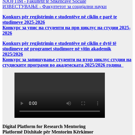
NJOFTIM - Fakultetit të Shkencave Sociale
ИЗВЕСТУВАЊЕ - Факултетот за социјални науки
Konkurs për regjistrimin e studentëve në ciklin e parë te
studimeve 2025-2026
Конкурс за упис на студенти на прв циклус на студии 2025-
2026
Konkurs për regjistrimin e studentëve në ciklin e dytë të
studimeve në programet studimore në vitin akademik
2025/2026
Конкурс за запишување студенти на втор циклус студии на
студиските програми во академската 2025/2026 година
Digital Platform for Research Mentoring
Platformë Dixhitale për Mentorim Kërkimor