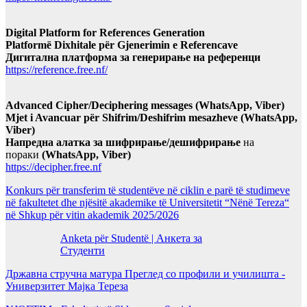
Digital Platform for References Generation
Platformë Dixhitale për Gjenerimin e Referencave
Дигитална платформа за генерирање на референци
https://reference.free.nf/
Advanced Cipher/Deciphering messages (WhatsApp, Viber)
Mjet i Avancuar për Shifrim/Deshifrim mesazheve (WhatsApp,
Viber)
Напредна алатка за шифрирање/дешифрирање
на
пораки
(WhatsApp, Viber)
https://decipher.free.nf
Konkurs për transferim të studentëve në ciklin e parë të studimeve
në fakultetet dhe njësitë akademike të Universitetit “Nënë Tereza“
në Shkup për vitin akademik 2025/2026
Anketa për Studentë | Анкета за
Студенти
Државна стручна матура Преглед со профили и училишта -
Универзитет Мајка Тереза