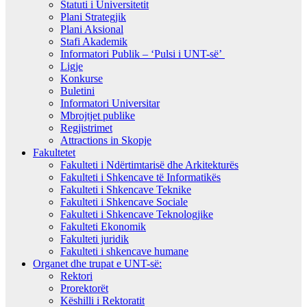
Statuti i Universitetit
Plani Strategjik
Plani Aksional
Stafi Akademik
Informatori Publik – ‘Pulsi i UNT-së’
Ligje
Konkurse
Buletini
Informatori Universitar
Mbrojtjet publike
Regjistrimet
Attractions in Skopje
Fakultetet
Fakulteti i Ndërtimtarisë dhe Arkitekturës
Fakulteti i Shkencave të Informatikës
Fakulteti i Shkencave Teknike
Fakulteti i Shkencave Sociale
Fakulteti i Shkencave Teknologjike
Fakulteti Ekonomik
Fakulteti juridik
Fakulteti i shkencave humane
Organet dhe trupat e UNT-së:
Rektori
Prorektorët
Këshilli i Rektoratit