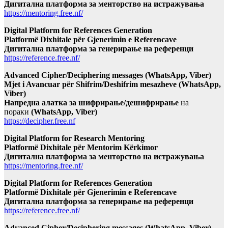
Дигитална платформа за менторство на истражувања
https://mentoring.free.nf/
Digital Platform for References Generation
Platformë Dixhitale për Gjenerimin e Referencave
Дигитална платформа за генерирање на референци
https://reference.free.nf/
Advanced Cipher/Deciphering messages (WhatsApp, Viber)
Mjet i Avancuar për Shifrim/Deshifrim mesazheve (WhatsApp,
Viber)
Напредна алатка за шифрирање/дешифрирање
на
пораки
(WhatsApp, Viber)
https://decipher.free.nf
Digital Platform for Research Mentoring
Platformë Dixhitale për Mentorim Kërkimor
Дигитална платформа за менторство на истражувања
https://mentoring.free.nf/
Digital Platform for References Generation
Platformë Dixhitale për Gjenerimin e Referencave
Дигитална платформа за генерирање на референци
https://reference.free.nf/
Advanced Cipher/Deciphering messages (WhatsApp, Viber)