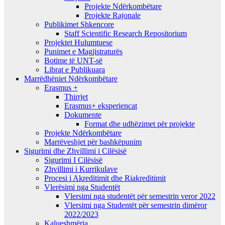
Projekte Ndërkombëtare
Projekte Rajonale
Publikimet Shkencore
Staff Scientific Research Repositorium
Projektet Hulumtuese
Punimet e Magjistraturës
Botime të UNT-së
Librat e Publikuara
Marrëdhëniet Ndërkombëtare
Erasmus +
Thirrjet
Erasmus+ eksperiencat
Dokumente
Format dhe udhëzimet për projekte
Projekte Ndërkombëtare
Marrëveshjet për bashkëpunim
Sigurimi dhe Zhvillimi i Cilësisë
Sigurimi I Cilësisë
Zhvillimi i Kurrikulave
Procesi i Akreditimit dhe Riakreditimit
Vlerësimi nga Studentët
Vlersimi nga studentët për semestrin veror 2022
Vlersimi nga Studentët për semestrin dimëror
2022/2023
Kalueshmëria