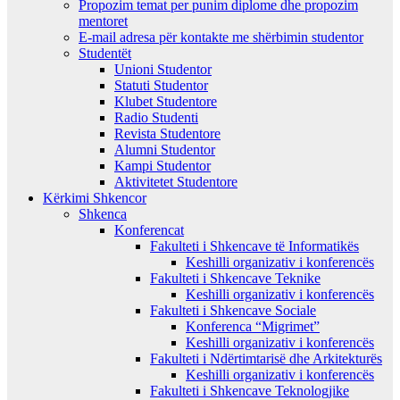
Propozim temat per punim diplome dhe propozim
mentoret
E-mail adresa për kontakte me shërbimin studentor
Studentët
Unioni Studentor
Statuti Studentor
Klubet Studentore
Radio Studenti
Revista Studentore
Alumni Studentor
Kampi Studentor
Aktivitetet Studentore
Kërkimi Shkencor
Shkenca
Konferencat
Fakulteti i Shkencave të Informatikës
Keshilli organizativ i konferencës
Fakulteti i Shkencave Teknike
Keshilli organizativ i konferencës
Fakulteti i Shkencave Sociale
Konferenca “Migrimet”
Keshilli organizativ i konferencës
Fakulteti i Ndërtimtarisë dhe Arkitekturës
Keshilli organizativ i konferencës
Fakulteti i Shkencave Teknologjike