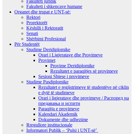
Fakulteti juridik
Fakulteti i shkencave humane
Organet dhe trupat e UNT-së:
Rektori
Prorektorët
Këshilli i Rektoratit
Senati
Shërbimi Profesional
Për Studentët
Studime Deridiplomike
Orari i Ligjeratave dhe Provimeve
Provimet
Provime Deridiplomike
Rezultatet e paraqitjes së provimeve
Sesioni Shtese i provimeve
Studime Pasdiplomike
Rezultatet e regjistrimeve të studentëve në ciklin
e dytë të studimeve
Orari i ligjeratave dhe provimeve / Распоред на
предавањa и испити
Paraqitja e provimeve
Kalendari Akademik
Dokumente dhe udhezime
Rregullore institucionale
Informatori Publik – ‘Pulsi i UNT-së’