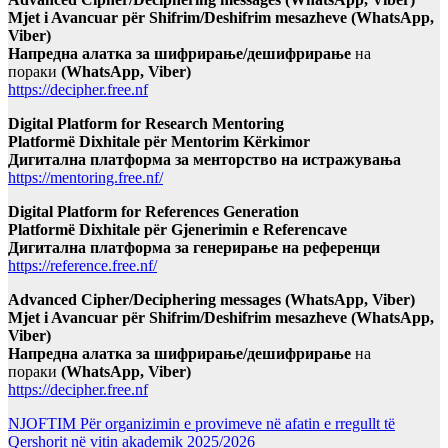
Mjet i Avancuar për Shifrim/Deshifrim mesazheve (WhatsApp,
Viber)
Напредна алатка за шифрирање/дешифрирање
на
пораки
(WhatsApp, Viber)
https://decipher.free.nf
Digital Platform for Research Mentoring
Platformë Dixhitale për Mentorim Kërkimor
Дигитална платформа за менторство на истражувања
https://mentoring.free.nf/
Digital Platform for References Generation
Platformë Dixhitale për Gjenerimin e Referencave
Дигитална платформа за генерирање на референци
https://reference.free.nf/
Advanced Cipher/Deciphering messages (WhatsApp, Viber)
Mjet i Avancuar për Shifrim/Deshifrim mesazheve (WhatsApp,
Viber)
Напредна алатка за шифрирање/дешифрирање
на
пораки
(WhatsApp, Viber)
https://decipher.free.nf
NJOFTIM Për organizimin e provimeve në afatin e rregullt të
Qershorit në vitin akademik 2025/2026