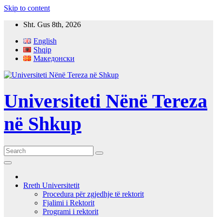
Skip to content
Sht. Gus 8th, 2026
English
Shqip
Македонски
Universiteti Nënë Tereza
në Shkup
Rreth Universitetit
Procedura për zgjedhje të rektorit
Fjalimi i Rektorit
Programi i rektorit