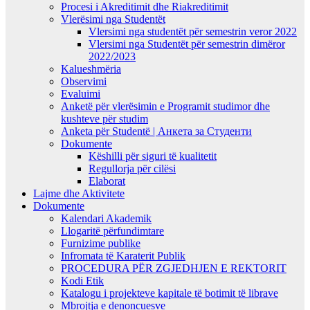
Procesi i Akreditimit dhe Riakreditimit
Vlerësimi nga Studentët
Vlersimi nga studentët për semestrin veror 2022
Vlersimi nga Studentët për semestrin dimëror
2022/2023
Kalueshmëria
Observimi
Evaluimi
Anketë për vlerësimin e Programit studimor dhe
kushteve për studim
Anketa për Studentë | Анкета за Студенти
Dokumente
Këshilli për siguri të kualitetit
Regullorja për cilësi
Elaborat
Lajme dhe Aktivitete
Dokumente
Kalendari Akademik
Llogaritë përfundimtare
Furnizime publike
Infromata të Karaterit Publik
PROCEDURA PËR ZGJEDHJEN E REKTORIT
Kodi Etik
Katalogu i projekteve kapitale të botimit të librave
Mbrojtja e denoncuesve