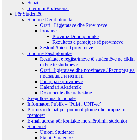
Senati
Shërbimi Profesional
Për Studentët
Studime Deridiplomike
Orari i Ligjeratave dhe Provimeve
Provimet
Provime Deridiplomike
Rezultatet e paraqitjes së provimeve
Sesioni Shtese i provimeve
Studime Pasdiplomike
Rezultatet e regjistrimeve të studentëve në ciklin
e dytë të studimeve
Orari i ligjeratave dhe provimeve / Распоред на
предавањa и испити
Paraqitja e provimeve
Kalendari Akademik
Dokumente dhe udhezime
Rregullore institucionale
Informatori Publik – ‘Pulsi i UNT-së’
Propozim temat per punim diplome dhe propozim
mentoret
E-mail adresa për kontakte me shërbimin studentor
Studentët
Unioni Studentor
Statuti Studentor