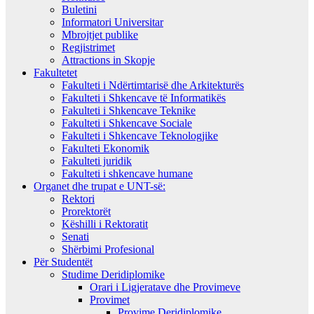
Buletini
Informatori Universitar
Mbrojtjet publike
Regjistrimet
Attractions in Skopje
Fakultetet
Fakulteti i Ndërtimtarisë dhe Arkitekturës
Fakulteti i Shkencave të Informatikës
Fakulteti i Shkencave Teknike
Fakulteti i Shkencave Sociale
Fakulteti i Shkencave Teknologjike
Fakulteti Ekonomik
Fakulteti juridik
Fakulteti i shkencave humane
Organet dhe trupat e UNT-së:
Rektori
Prorektorët
Këshilli i Rektoratit
Senati
Shërbimi Profesional
Për Studentët
Studime Deridiplomike
Orari i Ligjeratave dhe Provimeve
Provimet
Provime Deridiplomike