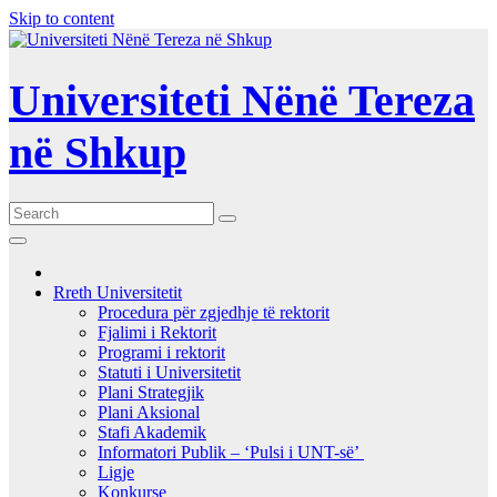
Skip to content
Universiteti Nënë Tereza
në Shkup
Rreth Universitetit
Procedura për zgjedhje të rektorit
Fjalimi i Rektorit
Programi i rektorit
Statuti i Universitetit
Plani Strategjik
Plani Aksional
Stafi Akademik
Informatori Publik – ‘Pulsi i UNT-së’
Ligje
Konkurse