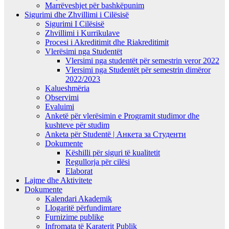
Marrëveshjet për bashkëpunim
Sigurimi dhe Zhvillimi i Cilësisë
Sigurimi I Cilësisë
Zhvillimi i Kurrikulave
Procesi i Akreditimit dhe Riakreditimit
Vlerësimi nga Studentët
Vlersimi nga studentët për semestrin veror 2022
Vlersimi nga Studentët për semestrin dimëror
2022/2023
Kalueshmëria
Observimi
Evaluimi
Anketë për vlerësimin e Programit studimor dhe
kushteve për studim
Anketa për Studentë | Анкета за Студенти
Dokumente
Këshilli për siguri të kualitetit
Regullorja për cilësi
Elaborat
Lajme dhe Aktivitete
Dokumente
Kalendari Akademik
Llogaritë përfundimtare
Furnizime publike
Infromata të Karaterit Publik