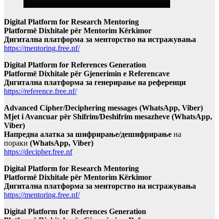
Digital Platform for Research Mentoring
Platformë Dixhitale për Mentorim Kërkimor
Дигитална платформа за менторство на истражувања
https://mentoring.free.nf/
Digital Platform for References Generation
Platformë Dixhitale për Gjenerimin e Referencave
Дигитална платформа за генерирање на референци
https://reference.free.nf/
Advanced Cipher/Deciphering messages (WhatsApp, Viber)
Mjet i Avancuar për Shifrim/Deshifrim mesazheve (WhatsApp,
Viber)
Напредна алатка за шифрирање/дешифрирање
на
пораки
(WhatsApp, Viber)
https://decipher.free.nf
Digital Platform for Research Mentoring
Platformë Dixhitale për Mentorim Kërkimor
Дигитална платформа за менторство на истражувања
https://mentoring.free.nf/
Digital Platform for References Generation