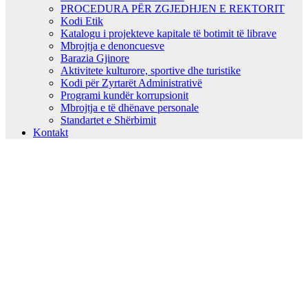
PROCEDURA PËR ZGJEDHJEN E REKTORIT
Kodi Etik
Katalogu i projekteve kapitale të botimit të librave
Mbrojtja e denoncuesve
Barazia Gjinore
Aktivitete kulturore, sportive dhe turistike
Kodi për Zyrtarët Administrativë
Programi kundër korrupsionit
Mbrojtja e të dhënave personale
Standartet e Shërbimit
Kontakt