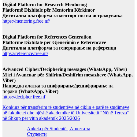
Digital Platform for Research Mentoring
Platformë Dixhitale për Mentorim Kërkimor
Дигитална платформа за менторство на истражувања
https://mentoring.free.nf/
Digital Platform for References Generation
Platformë Dixhitale për Gjenerimin e Referencave
Дигитална платформа за генерирање на референци
https://reference.free.nf/
Advanced Cipher/Deciphering messages (WhatsApp, Viber)
Mjet i Avancuar për Shifrim/Deshifrim mesazheve (WhatsApp,
Viber)
Напредна алатка за шифрирање/дешифрирање
на
пораки
(WhatsApp, Viber)
https://decipher.free.nf
Konkurs për transferim të studentëve në ciklin e parë të studimeve
në fakultetet dhe njësitë akademike të Universitetit “Nënë Tereza“
në Shkup për vitin akademik 2025/2026
Anketa për Studentë | Анкета за
Студенти