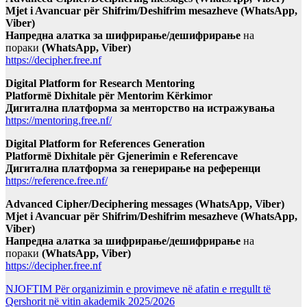
Mjet i Avancuar për Shifrim/Deshifrim mesazheve (WhatsApp,
Viber)
Напредна алатка за шифрирање/дешифрирање
на
пораки
(WhatsApp, Viber)
https://decipher.free.nf
Digital Platform for Research Mentoring
Platformë Dixhitale për Mentorim Kërkimor
Дигитална платформа за менторство на истражувања
https://mentoring.free.nf/
Digital Platform for References Generation
Platformë Dixhitale për Gjenerimin e Referencave
Дигитална платформа за генерирање на референци
https://reference.free.nf/
Advanced Cipher/Deciphering messages (WhatsApp, Viber)
Mjet i Avancuar për Shifrim/Deshifrim mesazheve (WhatsApp,
Viber)
Напредна алатка за шифрирање/дешифрирање
на
пораки
(WhatsApp, Viber)
https://decipher.free.nf
NJOFTIM Për organizimin e provimeve në afatin e rregullt të
Qershorit në vitin akademik 2025/2026