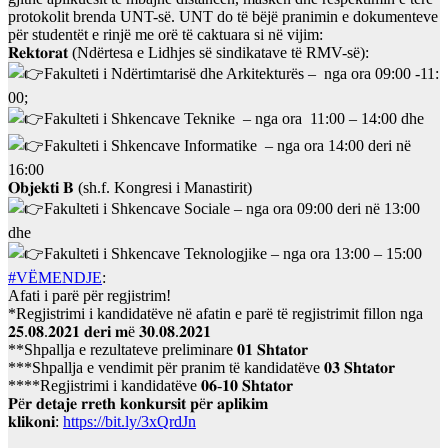
protokolit brenda UNT-së. UNT do të bëjë pranimin e dokumenteve
për studentët e rinjë me orë të caktuara si në vijim:
𝐑𝐞𝐤𝐭𝐨𝐫𝐚𝐭 (Ndërtesa e Lidhjes së sindikatave të RMV-së):
Fakulteti i Ndërtimtarisë dhe Arkitekturës – nga ora 09:00 -11:
00;
Fakulteti i Shkencave Teknike – nga ora 11:00 – 14:00 dhe
Fakulteti i Shkencave Informatike – nga ora 14:00 deri në
16:00
𝐎𝐛𝐣𝐞𝐤𝐭𝐢 𝐁 (sh.f. Kongresi i Manastirit)
Fakulteti i Shkencave Sociale – nga ora 09:00 deri në 13:00
dhe
Fakulteti i Shkencave Teknologjike – nga ora 13:00 – 15:00
#VËMENDJE
:
Afati i parë për regjistrim!
*Regjistrimi i kandidatëve në afatin e parë të regjistrimit fillon nga
𝟐𝟓.𝟎𝟖.𝟐𝟎𝟐𝟏 𝐝𝐞𝐫𝐢 𝐦ë 𝟑𝟎.𝟎𝟖.𝟐𝟎𝟐𝟏
**Shpallja e rezultateve preliminare 𝟎𝟏 𝐒𝐡𝐭𝐚𝐭𝐨𝐫
***Shpallja e vendimit për pranim të kandidatëve 𝟎𝟑 𝐒𝐡𝐭𝐚𝐭𝐨𝐫
****Regjistrimi i kandidatëve 𝟎𝟔-𝟏𝟎 𝐒𝐡𝐭𝐚𝐭𝐨𝐫
𝐏ë𝐫 𝐝𝐞𝐭𝐚𝐣𝐞 𝐫𝐫𝐞𝐭𝐡 𝐤𝐨𝐧𝐤𝐮𝐫𝐬𝐢𝐭 𝐩ë𝐫 𝐚𝐩𝐥𝐢𝐤𝐢𝐦
𝐤𝐥𝐢𝐤𝐨𝐧𝐢:
https://bit.ly/3xQrdJn