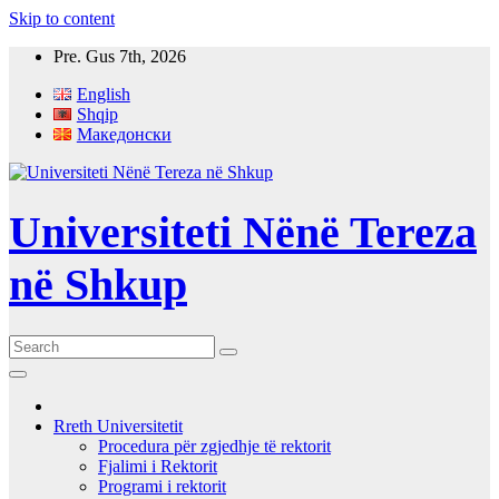
Skip to content
Pre. Gus 7th, 2026
English
Shqip
Македонски
Universiteti Nënë Tereza
në Shkup
Rreth Universitetit
Procedura për zgjedhje të rektorit
Fjalimi i Rektorit
Programi i rektorit