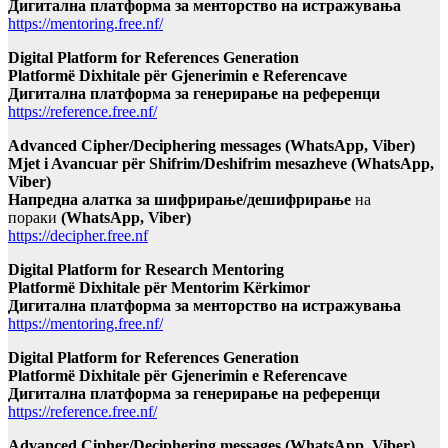
Дигитална платформа за менторство на истражувања
https://mentoring.free.nf/
Digital Platform for References Generation
Platformë Dixhitale për Gjenerimin e Referencave
Дигитална платформа за генерирање на референци
https://reference.free.nf/
Advanced Cipher/Deciphering messages (WhatsApp, Viber)
Mjet i Avancuar për Shifrim/Deshifrim mesazheve (WhatsApp,
Viber)
Напредна алатка за шифрирање/дешифрирање
на
пораки
(WhatsApp, Viber)
https://decipher.free.nf
Digital Platform for Research Mentoring
Platformë Dixhitale për Mentorim Kërkimor
Дигитална платформа за менторство на истражувања
https://mentoring.free.nf/
Digital Platform for References Generation
Platformë Dixhitale për Gjenerimin e Referencave
Дигитална платформа за генерирање на референци
https://reference.free.nf/
Advanced Cipher/Deciphering messages (WhatsApp, Viber)