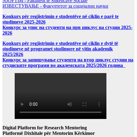
NJOFTIM - Fakultetit të Shkencave Sociale
ИЗВЕСТУВАЊЕ - Факултетот за социјални науки
Konkurs për regjistrimin e studentëve në ciklin e parë te
studimeve 2025-2026
Конкурс за упис на студенти на прв циклус на студии 2025-
2026
Konkurs për regjistrimin e studentëve në ciklin e dytë të
studimeve në programet studimore në vitin akademik
2025/2026
Конкурс за запишување студенти на втор циклус студии на
студиските програми во академската 2025/2026 година
Digital Platform for Research Mentoring
Platformë Dixhitale për Mentorim Kërkimor