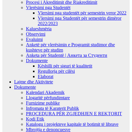
Procesi i Akreditimit dhe Riakreditimit
Vlerësimi nga Studentët
Vlersimi nga studentët për semestrin veror 2022
Vlersimi nga Studentët për semestrin dimëror
2022/2023
Kalueshmëria
Observimi
Evaluimi
Anketë për vlerësimin e Programit studimor dhe
kushteve për studim
Anketa për Studentë | Анкета за Студенти
Dokumente
Këshilli për siguri të kualitetit
Regullorja për cilësi
Elaborat
Lajme dhe Aktivitete
Dokumente
Kalendari Akademik
Llogaritë përfundimtare
Furnizime publike
Infromata të Karaterit Publik
PROCEDURA PËR ZGJEDHJEN E REKTORIT
Kodi Etik
Katalogu i projekteve kapitale të botimit të librave
Mbrojtja e denoncuesve