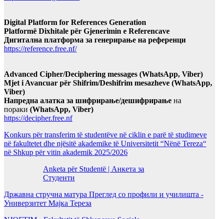
Digital Platform for References Generation
Platformë Dixhitale për Gjenerimin e Referencave
Дигитална платформа за генерирање на референци
https://reference.free.nf/
Advanced Cipher/Deciphering messages (WhatsApp, Viber)
Mjet i Avancuar për Shifrim/Deshifrim mesazheve (WhatsApp,
Viber)
Напредна алатка за шифрирање/дешифрирање
на
пораки
(WhatsApp, Viber)
https://decipher.free.nf
Konkurs për transferim të studentëve në ciklin e parë të studimeve
në fakultetet dhe njësitë akademike të Universitetit “Nënë Tereza“
në Shkup për vitin akademik 2025/2026
Anketa për Studentë | Анкета за
Студенти
Државна стручна матура Преглед со профили и училишта -
Универзитет Мајка Тереза