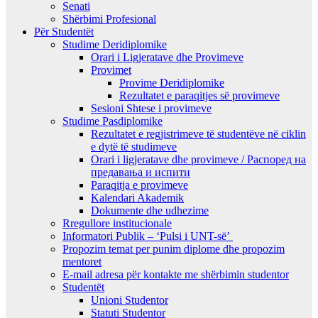
Senati
Shërbimi Profesional
Për Studentët
Studime Deridiplomike
Orari i Ligjeratave dhe Provimeve
Provimet
Provime Deridiplomike
Rezultatet e paraqitjes së provimeve
Sesioni Shtese i provimeve
Studime Pasdiplomike
Rezultatet e regjistrimeve të studentëve në ciklin
e dytë të studimeve
Orari i ligjeratave dhe provimeve / Распоред на
предавањa и испити
Paraqitja e provimeve
Kalendari Akademik
Dokumente dhe udhezime
Rregullore institucionale
Informatori Publik – ‘Pulsi i UNT-së’
Propozim temat per punim diplome dhe propozim
mentoret
E-mail adresa për kontakte me shërbimin studentor
Studentët
Unioni Studentor
Statuti Studentor