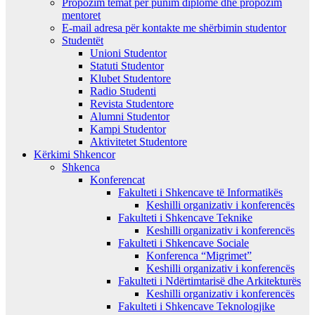
Propozim temat per punim diplome dhe propozim
mentoret
E-mail adresa për kontakte me shërbimin studentor
Studentët
Unioni Studentor
Statuti Studentor
Klubet Studentore
Radio Studenti
Revista Studentore
Alumni Studentor
Kampi Studentor
Aktivitetet Studentore
Kërkimi Shkencor
Shkenca
Konferencat
Fakulteti i Shkencave të Informatikës
Keshilli organizativ i konferencës
Fakulteti i Shkencave Teknike
Keshilli organizativ i konferencës
Fakulteti i Shkencave Sociale
Konferenca “Migrimet”
Keshilli organizativ i konferencës
Fakulteti i Ndërtimtarisë dhe Arkitekturës
Keshilli organizativ i konferencës
Fakulteti i Shkencave Teknologjike