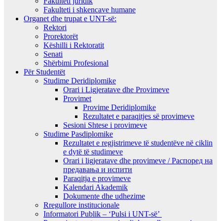
Fakulteti juridik
Fakulteti i shkencave humane
Organet dhe trupat e UNT-së:
Rektori
Prorektorët
Këshilli i Rektoratit
Senati
Shërbimi Profesional
Për Studentët
Studime Deridiplomike
Orari i Ligjeratave dhe Provimeve
Provimet
Provime Deridiplomike
Rezultatet e paraqitjes së provimeve
Sesioni Shtese i provimeve
Studime Pasdiplomike
Rezultatet e regjistrimeve të studentëve në ciklin
e dytë të studimeve
Orari i ligjeratave dhe provimeve / Распоред на
предавањa и испити
Paraqitja e provimeve
Kalendari Akademik
Dokumente dhe udhezime
Rregullore institucionale
Informatori Publik – ‘Pulsi i UNT-së’