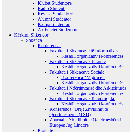
Klubet Studentore
Radio Studenti
Revista Studentore
Alumni Studentor
Kampi Studentor
Aktivitetet Studentore
Kërkimi Shkencor
Shkenca
Konferencat
Fakulteti i Shkencave të Informatikës
Keshilli organizativ i konferencës
Fakulteti i Shkencave Teknike
Keshilli organizativ i konferencës
Fakulteti i Shkencave Sociale
Konferenca “Migrimet”
Keshilli organizativ i konferencës
Fakulteti i Ndërtimtarisë dhe Arkitekturës
Keshilli organizativ i konferencës
Fakulteti i Shkencave Teknologjike
Keshilli organizativ i konferencës
Konferenca “Drejt Zhvillimit të
Qëndrueshëm” (TSD)
Zhurnali i Zhvillimit të Qëndrueshëm i
Europes Jug-Lindore
Projekte