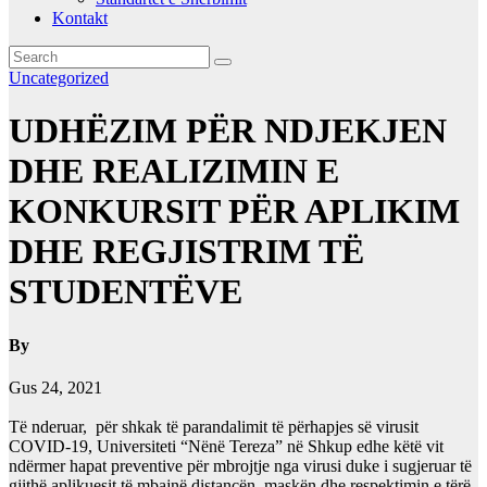
Kontakt
Uncategorized
UDHËZIM PËR NDJEKJEN
DHE REALIZIMIN E
KONKURSIT PËR APLIKIM
DHE REGJISTRIM TË
STUDENTËVE
By
Gus 24, 2021
Të nderuar, për shkak të parandalimit të përhapjes së virusit
COVID-19, Universiteti “Nënë Tereza” në Shkup edhe këtë vit
ndërmer hapat preventive për mbrojtje nga virusi duke i sugjeruar të
gjithë aplikuesit të mbajnë distancën, maskën dhe respektimin e tërë