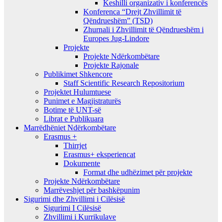
Keshilli organizativ i konferencës
Konferenca “Drejt Zhvillimit të
Qëndrueshëm” (TSD)
Zhurnali i Zhvillimit të Qëndrueshëm i
Europes Jug-Lindore
Projekte
Projekte Ndërkombëtare
Projekte Rajonale
Publikimet Shkencore
Staff Scientific Research Repositorium
Projektet Hulumtuese
Punimet e Magjistraturës
Botime të UNT-së
Librat e Publikuara
Marrëdhëniet Ndërkombëtare
Erasmus +
Thirrjet
Erasmus+ eksperiencat
Dokumente
Format dhe udhëzimet për projekte
Projekte Ndërkombëtare
Marrëveshjet për bashkëpunim
Sigurimi dhe Zhvillimi i Cilësisë
Sigurimi I Cilësisë
Zhvillimi i Kurrikulave