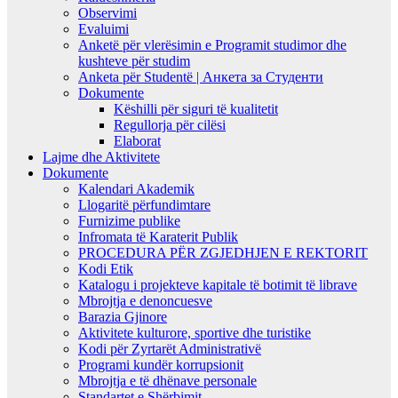
Observimi
Evaluimi
Anketë për vlerësimin e Programit studimor dhe
kushteve për studim
Anketa për Studentë | Анкета за Студенти
Dokumente
Këshilli për siguri të kualitetit
Regullorja për cilësi
Elaborat
Lajme dhe Aktivitete
Dokumente
Kalendari Akademik
Llogaritë përfundimtare
Furnizime publike
Infromata të Karaterit Publik
PROCEDURA PËR ZGJEDHJEN E REKTORIT
Kodi Etik
Katalogu i projekteve kapitale të botimit të librave
Mbrojtja e denoncuesve
Barazia Gjinore
Aktivitete kulturore, sportive dhe turistike
Kodi për Zyrtarët Administrativë
Programi kundër korrupsionit
Mbrojtja e të dhënave personale
Standartet e Shërbimit