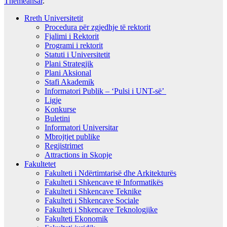
Themeansar
.
Rreth Universitetit
Procedura për zgjedhje të rektorit
Fjalimi i Rektorit
Programi i rektorit
Statuti i Universitetit
Plani Strategjik
Plani Aksional
Stafi Akademik
Informatori Publik – ‘Pulsi i UNT-së’
Ligje
Konkurse
Buletini
Informatori Universitar
Mbrojtjet publike
Regjistrimet
Attractions in Skopje
Fakultetet
Fakulteti i Ndërtimtarisë dhe Arkitekturës
Fakulteti i Shkencave të Informatikës
Fakulteti i Shkencave Teknike
Fakulteti i Shkencave Sociale
Fakulteti i Shkencave Teknologjike
Fakulteti Ekonomik