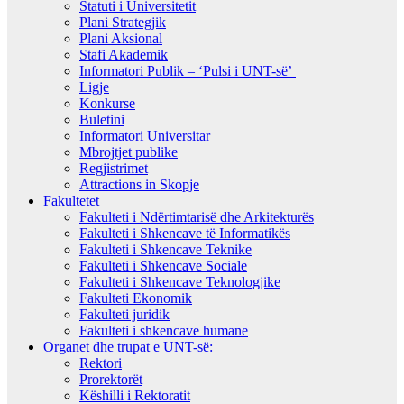
Statuti i Universitetit
Plani Strategjik
Plani Aksional
Stafi Akademik
Informatori Publik – ‘Pulsi i UNT-së’
Ligje
Konkurse
Buletini
Informatori Universitar
Mbrojtjet publike
Regjistrimet
Attractions in Skopje
Fakultetet
Fakulteti i Ndërtimtarisë dhe Arkitekturës
Fakulteti i Shkencave të Informatikës
Fakulteti i Shkencave Teknike
Fakulteti i Shkencave Sociale
Fakulteti i Shkencave Teknologjike
Fakulteti Ekonomik
Fakulteti juridik
Fakulteti i shkencave humane
Organet dhe trupat e UNT-së:
Rektori
Prorektorët
Këshilli i Rektoratit