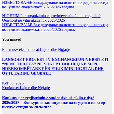
ИЗВЕСТУВАЊЕ За одржување на испити во редовна сесија
во Јуни во академската 2025/2026 година.
NJOFTIM Për organizimin e provimeve në afatin e rregullt të
Qershorit në vitin akademik 2025/2026
ИЗВЕСТУВАЊЕ За одржување на испити во редовна сесија
во Јуни во академската 2025/2026 година.
You missed
Erasmus+ eksperiencat
Lajme dhe Ngjarje
LANSOHET PROJEKTI V-EXCHANGE! UNIVERSITETI
“NËNË TEREZA” NË SHKUP UDHËHEQ NISMËN
NDËRKOMBËTARE PËR EDUKIMIN DIGJITAL DHE
QYTETARINË GLOBALE
Kor 30, 2026
Konkurset
Lajme dhe Ngjarje
Konkurs për regjistrimin e studentëve në ciklin e dytë
2026/2027 – Конкурс за запишување на студенти на втор
циклус студии за 2026/2027