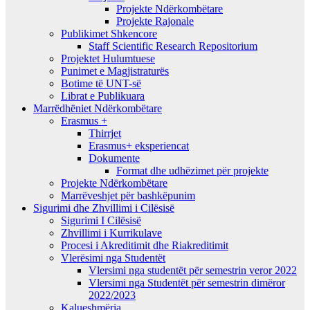
Projekte Ndërkombëtare
Projekte Rajonale
Publikimet Shkencore
Staff Scientific Research Repositorium
Projektet Hulumtuese
Punimet e Magjistraturës
Botime të UNT-së
Librat e Publikuara
Marrëdhëniet Ndërkombëtare
Erasmus +
Thirrjet
Erasmus+ eksperiencat
Dokumente
Format dhe udhëzimet për projekte
Projekte Ndërkombëtare
Marrëveshjet për bashkëpunim
Sigurimi dhe Zhvillimi i Cilësisë
Sigurimi I Cilësisë
Zhvillimi i Kurrikulave
Procesi i Akreditimit dhe Riakreditimit
Vlerësimi nga Studentët
Vlersimi nga studentët për semestrin veror 2022
Vlersimi nga Studentët për semestrin dimëror
2022/2023
Kalueshmëria