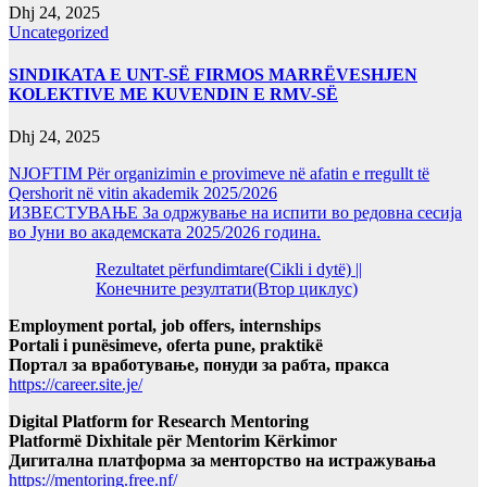
Dhj 24, 2025
Uncategorized
SINDIKATA E UNT-SË FIRMOS MARRËVESHJEN
KOLEKTIVE ME KUVENDIN E RMV-SË
Dhj 24, 2025
NJOFTIM Për organizimin e provimeve në afatin e rregullt të
Qershorit në vitin akademik 2025/2026
ИЗВЕСТУВАЊЕ За одржување на испити во редовна сесија
во Јуни во академската 2025/2026 година.
Rezultatet përfundimtare(Cikli i dytë) ||
Конечните резултати(Втор циклус)
Employment portal, job offers, internships
Portali i punësimeve, oferta pune, praktikë
Портал за вработување, понуди за рабта, пракса
https://career.site.je/
Digital Platform for Research Mentoring
Platformë Dixhitale për Mentorim Kërkimor
Дигитална платформа за менторство на истражувања
https://mentoring.free.nf/