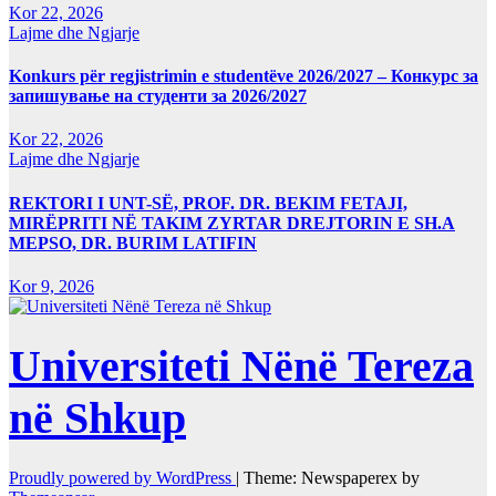
Kor 22, 2026
Lajme dhe Ngjarje
Konkurs për regjistrimin e studentëve 2026/2027 – Конкурс за
запишување на студенти за 2026/2027
Kor 22, 2026
Lajme dhe Ngjarje
REKTORI I UNT-SË, PROF. DR. BEKIM FETAJI,
MIRËPRITI NË TAKIM ZYRTAR DREJTORIN E SH.A
MEPSO, DR. BURIM LATIFIN
Kor 9, 2026
Universiteti Nënë Tereza
në Shkup
Proudly powered by WordPress
|
Theme: Newspaperex by