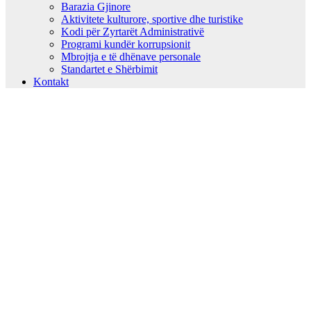
Barazia Gjinore
Aktivitete kulturore, sportive dhe turistike
Kodi për Zyrtarët Administrativë
Programi kundër korrupsionit
Mbrojtja e të dhënave personale
Standartet e Shërbimit
Kontakt