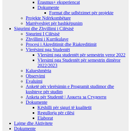
Erasmus+ eksperiencat
Dokumente
Format dhe udhëzimet për projekte
Projekte Ndërkombëtare
Marrëveshjet për bashkëpunim
Sigurimi dhe Zhvillimi i Cilësisë
Sigurimi I Cilësisë
Zhvillimi i Kurrikulave
Procesi i Akreditimit dhe Riakreditimit
Vlerësimi nga Studentët
Vlersimi nga studentët për semestrin veror 2022
Vlersimi nga Studentët për semestrin dimëror
2022/2023
Kalueshmëria
Observimi
Evaluimi
Anketë për vlerësimin e Programit studimor dhe
kushteve për studim
Anketa për Studentë | Анкета за Студенти
Dokumente
Këshilli për siguri të kualitetit
Regullorja për cilësi
Elaborat
Lajme dhe Aktivitete
Dokumente