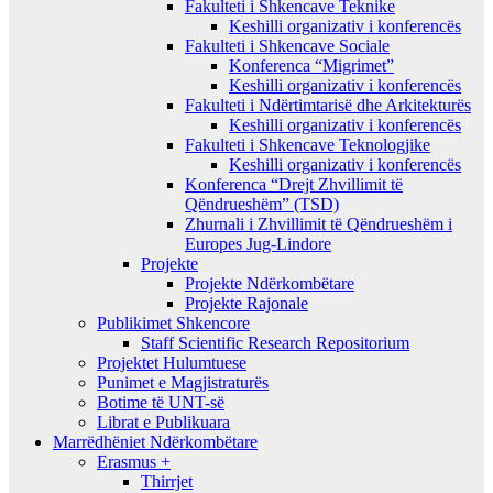
Fakulteti i Shkencave Teknike
Keshilli organizativ i konferencës
Fakulteti i Shkencave Sociale
Konferenca “Migrimet”
Keshilli organizativ i konferencës
Fakulteti i Ndërtimtarisë dhe Arkitekturës
Keshilli organizativ i konferencës
Fakulteti i Shkencave Teknologjike
Keshilli organizativ i konferencës
Konferenca “Drejt Zhvillimit të
Qëndrueshëm” (TSD)
Zhurnali i Zhvillimit të Qëndrueshëm i
Europes Jug-Lindore
Projekte
Projekte Ndërkombëtare
Projekte Rajonale
Publikimet Shkencore
Staff Scientific Research Repositorium
Projektet Hulumtuese
Punimet e Magjistraturës
Botime të UNT-së
Librat e Publikuara
Marrëdhëniet Ndërkombëtare
Erasmus +
Thirrjet