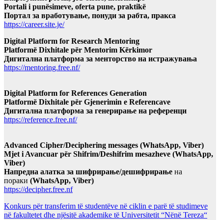
Portali i punësimeve, oferta pune, praktikë
Портал за вработување, понуди за рабта, пракса
https://career.site.je/
Digital Platform for Research Mentoring
Platformë Dixhitale për Mentorim Kërkimor
Дигитална платформа за менторство на истражувања
https://mentoring.free.nf/
Digital Platform for References Generation
Platformë Dixhitale për Gjenerimin e Referencave
Дигитална платформа за генерирање на референци
https://reference.free.nf/
Advanced Cipher/Deciphering messages (WhatsApp, Viber)
Mjet i Avancuar për Shifrim/Deshifrim mesazheve (WhatsApp,
Viber)
Напредна алатка за шифрирање/дешифрирање
на
пораки
(WhatsApp, Viber)
https://decipher.free.nf
Konkurs për transferim të studentëve në ciklin e parë të studimeve
në fakultetet dhe njësitë akademike të Universitetit “Nënë Tereza“