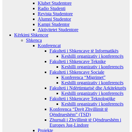
Klubet Studentore
Radio Studenti
Revista Studentore
Alumni Studentor
Kampi Studentor
Aktivitetet Studentore
Kërkimi Shkencor
Shkenca
Konferencat
Fakulteti i Shkencave të Informatikës
Keshilli organizativ i konferencës
Fakulteti i Shkencave Teknike
Keshilli organizativ i konferencës
Fakulteti i Shkencave Sociale
Konferenca “Migrimet”
Keshilli organizativ i konferencës
Fakulteti i Ndërtimtarisë dhe Arkitekturës
Keshilli organizativ i konferencës
Fakulteti i Shkencave Teknologjike
Keshilli organizativ i konferencës
Konferenca “Drejt Zhvillimit të
Qëndrueshëm” (TSD)
Zhurnali i Zhvillimit të Qëndrueshëm i
Europes Jug-Lindore
Projekte