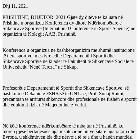
Dhj 11, 2021
PRISHTINË, DHJETOR 2021 Gjatë dy ditëve të kaluara në
Prishtinë u organizua Konferenca dy ditore Ndërkombëtare e
Shkencave Sportive (International Conference in Sports Science) në
organizim të Kolegjit AAB, Prishtinë.
Konferenca u organizua në bashkëorganizim me shumë institucione
të tjera sportive, mes tyre edhe Departamenti i Sportit dhe
Shkencave Sportive në kuadër të Fakultetit të Shkencave Sociale të
Universitetit “Nënë Tereza” në Shkup.
Profesorët e Departamentit të Sportit dhe Shkencave Sportive, së
bashku me Dekanin e FSHS-së të UNT-së, Prof. Sunaj Raimi,
prezantuan të arriturat shkencore dhe profesionale në fushën e sportit
dhe edukimit fizik në Maqedoninë e Veriut.
Në këtë konferencë ndërkombëtare të mbajtur në Prishtinë, ku
morën pjesë përfaqësues nga institucione universitare nga rajoni dhe
Evropa, u shkëmbyen ide dhe përvoja të reja dhe u hapën mundësi