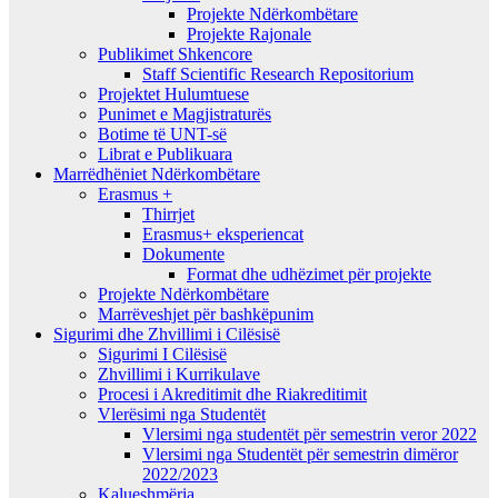
Projekte Ndërkombëtare
Projekte Rajonale
Publikimet Shkencore
Staff Scientific Research Repositorium
Projektet Hulumtuese
Punimet e Magjistraturës
Botime të UNT-së
Librat e Publikuara
Marrëdhëniet Ndërkombëtare
Erasmus +
Thirrjet
Erasmus+ eksperiencat
Dokumente
Format dhe udhëzimet për projekte
Projekte Ndërkombëtare
Marrëveshjet për bashkëpunim
Sigurimi dhe Zhvillimi i Cilësisë
Sigurimi I Cilësisë
Zhvillimi i Kurrikulave
Procesi i Akreditimit dhe Riakreditimit
Vlerësimi nga Studentët
Vlersimi nga studentët për semestrin veror 2022
Vlersimi nga Studentët për semestrin dimëror
2022/2023
Kalueshmëria