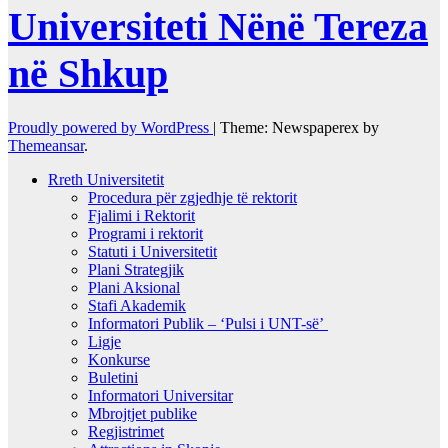
Universiteti Nënë Tereza
në Shkup
Proudly powered by WordPress
|
Theme: Newspaperex by
Themeansar
.
Rreth Universitetit
Procedura për zgjedhje të rektorit
Fjalimi i Rektorit
Programi i rektorit
Statuti i Universitetit
Plani Strategjik
Plani Aksional
Stafi Akademik
Informatori Publik – ‘Pulsi i UNT-së’
Ligje
Konkurse
Buletini
Informatori Universitar
Mbrojtjet publike
Regjistrimet