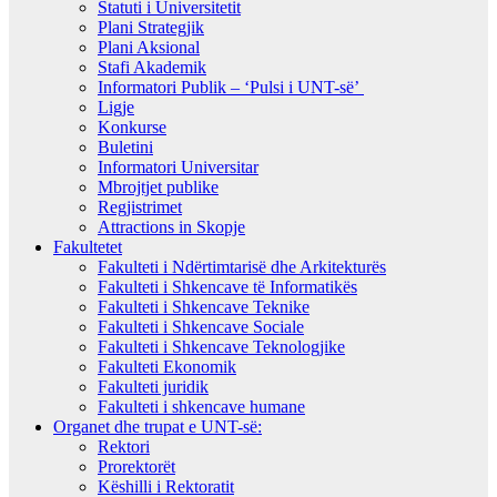
Statuti i Universitetit
Plani Strategjik
Plani Aksional
Stafi Akademik
Informatori Publik – ‘Pulsi i UNT-së’
Ligje
Konkurse
Buletini
Informatori Universitar
Mbrojtjet publike
Regjistrimet
Attractions in Skopje
Fakultetet
Fakulteti i Ndërtimtarisë dhe Arkitekturës
Fakulteti i Shkencave të Informatikës
Fakulteti i Shkencave Teknike
Fakulteti i Shkencave Sociale
Fakulteti i Shkencave Teknologjike
Fakulteti Ekonomik
Fakulteti juridik
Fakulteti i shkencave humane
Organet dhe trupat e UNT-së:
Rektori
Prorektorët
Këshilli i Rektoratit