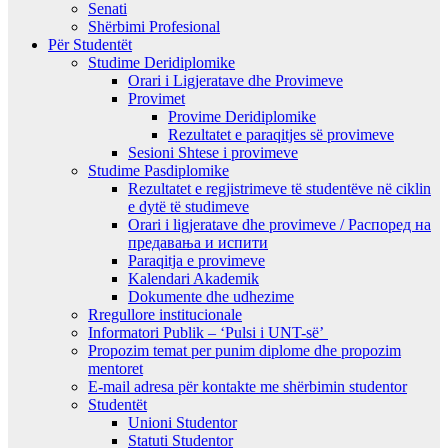
Senati
Shërbimi Profesional
Për Studentët
Studime Deridiplomike
Orari i Ligjeratave dhe Provimeve
Provimet
Provime Deridiplomike
Rezultatet e paraqitjes së provimeve
Sesioni Shtese i provimeve
Studime Pasdiplomike
Rezultatet e regjistrimeve të studentëve në ciklin
e dytë të studimeve
Orari i ligjeratave dhe provimeve / Распоред на
предавањa и испити
Paraqitja e provimeve
Kalendari Akademik
Dokumente dhe udhezime
Rregullore institucionale
Informatori Publik – ‘Pulsi i UNT-së’
Propozim temat per punim diplome dhe propozim
mentoret
E-mail adresa për kontakte me shërbimin studentor
Studentët
Unioni Studentor
Statuti Studentor