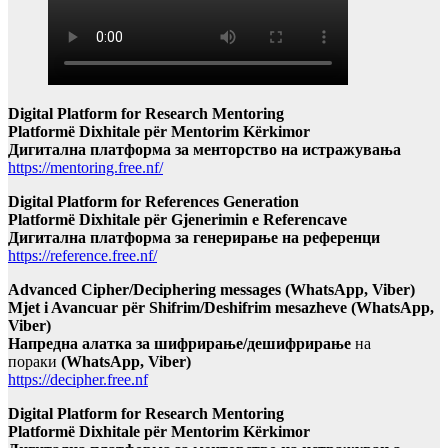
Digital Platform for Research Mentoring
Platformë Dixhitale për Mentorim Kërkimor
Дигитална платформа за менторство на истражувања
https://mentoring.free.nf/
Digital Platform for References Generation
Platformë Dixhitale për Gjenerimin e Referencave
Дигитална платформа за генерирање на референци
https://reference.free.nf/
Advanced Cipher/Deciphering messages (WhatsApp, Viber)
Mjet i Avancuar për Shifrim/Deshifrim mesazheve (WhatsApp,
Viber)
Напредна алатка за шифрирање/дешифрирање
на
пораки
(WhatsApp, Viber)
https://decipher.free.nf
Digital Platform for Research Mentoring
Platformë Dixhitale për Mentorim Kërkimor