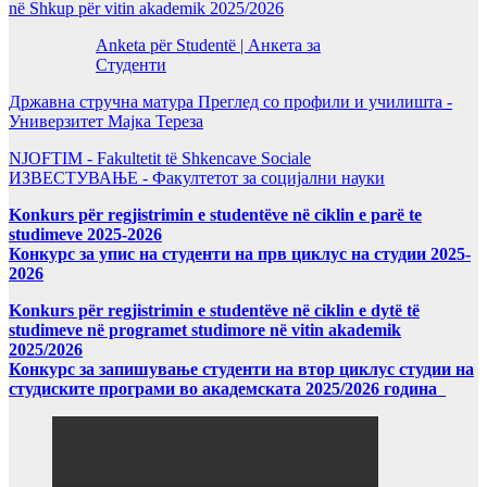
në Shkup për vitin akademik 2025/2026
Anketa për Studentë | Анкета за
Студенти
Државна стручна матура Преглед со профили и училишта -
Универзитет Мајка Тереза
NJOFTIM - Fakultetit të Shkencave Sociale
ИЗВЕСТУВАЊЕ - Факултетот за социјални науки
Konkurs për regjistrimin e studentëve në ciklin e parë te
studimeve 2025-2026
Конкурс за упис на студенти на прв циклус на студии 2025-
2026
Konkurs për regjistrimin e studentëve në ciklin e dytë të
studimeve në programet studimore në vitin akademik
2025/2026
Конкурс за запишување студенти на втор циклус студии на
студиските програми во академската 2025/2026 година