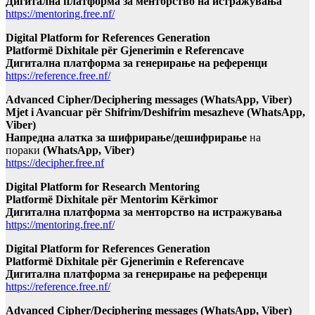
Дигитална платформа за менторство на истражувања
https://mentoring.free.nf/
Digital Platform for References Generation
Platformë Dixhitale për Gjenerimin e Referencave
Дигитална платформа за генерирање на референци
https://reference.free.nf/
Advanced Cipher/Deciphering messages (WhatsApp, Viber)
Mjet i Avancuar për Shifrim/Deshifrim mesazheve (WhatsApp,
Viber)
Напредна алатка за шифрирање/дешифрирање
на
пораки
(WhatsApp, Viber)
https://decipher.free.nf
Digital Platform for Research Mentoring
Platformë Dixhitale për Mentorim Kërkimor
Дигитална платформа за менторство на истражувања
https://mentoring.free.nf/
Digital Platform for References Generation
Platformë Dixhitale për Gjenerimin e Referencave
Дигитална платформа за генерирање на референци
https://reference.free.nf/
Advanced Cipher/Deciphering messages (WhatsApp, Viber)