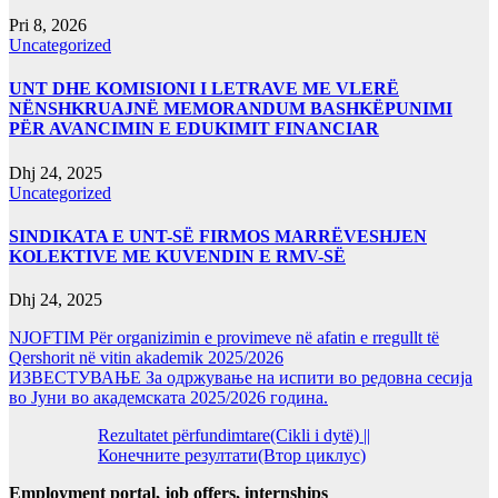
Pri 8, 2026
Uncategorized
UNT DHE KOMISIONI I LETRAVE ME VLERË
NËNSHKRUAJNË MEMORANDUM BASHKËPUNIMI
PËR AVANCIMIN E EDUKIMIT FINANCIAR
Dhj 24, 2025
Uncategorized
SINDIKATA E UNT-SË FIRMOS MARRËVESHJEN
KOLEKTIVE ME KUVENDIN E RMV-SË
Dhj 24, 2025
NJOFTIM Për organizimin e provimeve në afatin e rregullt të
Qershorit në vitin akademik 2025/2026
ИЗВЕСТУВАЊЕ За одржување на испити во редовна сесија
во Јуни во академската 2025/2026 година.
Rezultatet përfundimtare(Cikli i dytë) ||
Конечните резултати(Втор циклус)
Employment portal, job offers, internships