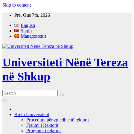
Skip to content
Pre. Gus 7th, 2026
English
Shqip
Македонски
Universiteti Nënë Tereza
në Shkup
Rreth Universitetit
Procedura për zgjedhje të rektorit
Fjalimi i Rektorit
Programi i rektorit