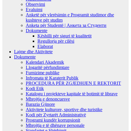
Observimi
Evaluimi
Anketë për vlerësimin e Programit studimor dhe
kushteve për studim
Anketa për Studentë | Анкета за Студенти
Dokumente
Këshilli për siguri të kualitetit
Regullorja për cilësi
Elaborat
Lajme dhe Aktivitete
Dokumente
Kalendari Akademik
Llogaritë përfundimtare
Furnizime publike
Infromata të Karaterit Publik
PROCEDURA PËR ZGJEDHJEN E REKTORIT
Kodi Etik
Katalogu i projekteve kapitale të botimit të librave
Mbrojtja e denoncuesve
Barazia Gjinore
Aktivitete kulturore, sportive dhe turistike
Kodi për Zyrtarët Administrativë
Programi kundër korrupsionit
Mbrojtja e të dhënave personale
Standartet e Shërbimit