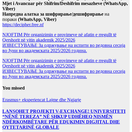
Mjet i Avancuar për Shifrim/Deshifrim mesazheve (WhatsApp,
Viber)
Напредна алатка за шифрирање/дешифрирање
на
пораки
(WhatsApp, Viber)
https://decipher.free.nf
NJOFTIM Për organizimin e provimeve në afatin e rregullt të
Qershorit në vitin akademik 2025/2026
ИЗВЕСТУВАЊЕ За одржување на испити во редовна сесија
во Јуни во академската 2025/2026 година.
NJOFTIM Për organizimin e provimeve në afatin e rregullt të
Qershorit në vitin akademik 2025/2026
ИЗВЕСТУВАЊЕ За одржување на испити во редовна сесија
во Јуни во академската 2025/2026 година.
You missed
Erasmus+ eksperiencat
Lajme dhe Ngjarje
LANSOHET PROJEKTI V-EXCHANGE! UNIVERSITETI
“NËNË TEREZA” NË SHKUP UDHËHEQ NISMËN
NDËRKOMBËTARE PËR EDUKIMIN DIGJITAL DHE
QYTETARINË GLOBALE