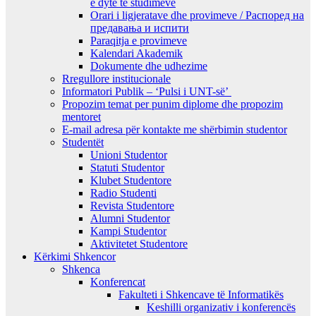
e dytë të studimeve
Orari i ligjeratave dhe provimeve / Распоред на
предавањa и испити
Paraqitja e provimeve
Kalendari Akademik
Dokumente dhe udhezime
Rregullore institucionale
Informatori Publik – ‘Pulsi i UNT-së’
Propozim temat per punim diplome dhe propozim
mentoret
E-mail adresa për kontakte me shërbimin studentor
Studentët
Unioni Studentor
Statuti Studentor
Klubet Studentore
Radio Studenti
Revista Studentore
Alumni Studentor
Kampi Studentor
Aktivitetet Studentore
Kërkimi Shkencor
Shkenca
Konferencat
Fakulteti i Shkencave të Informatikës
Keshilli organizativ i konferencës