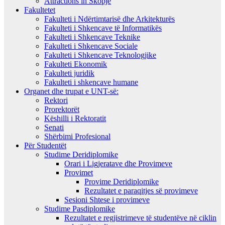
Attractions in Skopje
Fakultetet
Fakulteti i Ndërtimtarisë dhe Arkitekturës
Fakulteti i Shkencave të Informatikës
Fakulteti i Shkencave Teknike
Fakulteti i Shkencave Sociale
Fakulteti i Shkencave Teknologjike
Fakulteti Ekonomik
Fakulteti juridik
Fakulteti i shkencave humane
Organet dhe trupat e UNT-së:
Rektori
Prorektorët
Këshilli i Rektoratit
Senati
Shërbimi Profesional
Për Studentët
Studime Deridiplomike
Orari i Ligjeratave dhe Provimeve
Provimet
Provime Deridiplomike
Rezultatet e paraqitjes së provimeve
Sesioni Shtese i provimeve
Studime Pasdiplomike
Rezultatet e regjistrimeve të studentëve në ciklin