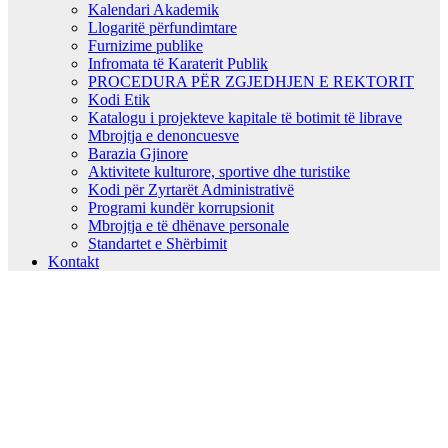
Kalendari Akademik
Llogaritë përfundimtare
Furnizime publike
Infromata të Karaterit Publik
PROCEDURA PËR ZGJEDHJEN E REKTORIT
Kodi Etik
Katalogu i projekteve kapitale të botimit të librave
Mbrojtja e denoncuesve
Barazia Gjinore
Aktivitete kulturore, sportive dhe turistike
Kodi për Zyrtarët Administrativë
Programi kundër korrupsionit
Mbrojtja e të dhënave personale
Standartet e Shërbimit
Kontakt