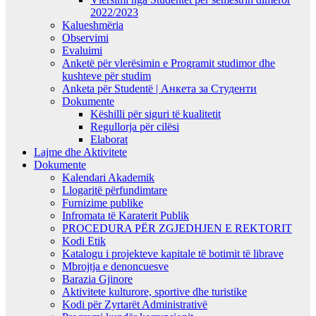
2022/2023
Kalueshmëria
Observimi
Evaluimi
Anketë për vlerësimin e Programit studimor dhe
kushteve për studim
Anketa për Studentë | Анкета за Студенти
Dokumente
Këshilli për siguri të kualitetit
Regullorja për cilësi
Elaborat
Lajme dhe Aktivitete
Dokumente
Kalendari Akademik
Llogaritë përfundimtare
Furnizime publike
Infromata të Karaterit Publik
PROCEDURA PËR ZGJEDHJEN E REKTORIT
Kodi Etik
Katalogu i projekteve kapitale të botimit të librave
Mbrojtja e denoncuesve
Barazia Gjinore
Aktivitete kulturore, sportive dhe turistike
Kodi për Zyrtarët Administrativë