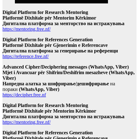
Digital Platform for Research Mentoring
Platformë Dixhitale për Mentorim Kërkimor
Дигитална платформа за менторство на истражувања
https://mentoring.free.nf/
Digital Platform for References Generation
Platformë Dixhitale për Gjenerimin e Referencave
Дигитална платформа за генерирање на референци
https://reference.free.nf/
Advanced Cipher/Deciphering messages (WhatsApp, Viber)
Mjet i Avancuar për Shifrim/Deshifrim mesazheve (WhatsApp,
Viber)
Напредна алатка за шифрирање/дешифрирање
на
пораки
(WhatsApp, Viber)
https://decipher.free.nf
Digital Platform for Research Mentoring
Platformë Dixhitale për Mentorim Kërkimor
Дигитална платформа за менторство на истражувања
https://mentoring.free.nf/
Digital Platform for References Generation
Platformë Dixhitale për Gjenerimin e Referencave