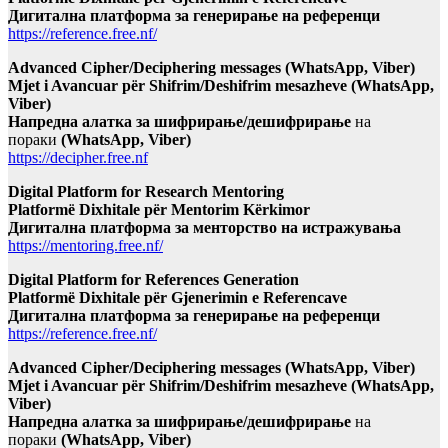
Дигитална платформа за генерирање на референци
https://reference.free.nf/
Advanced Cipher/Deciphering messages (WhatsApp, Viber)
Mjet i Avancuar për Shifrim/Deshifrim mesazheve (WhatsApp,
Viber)
Напредна алатка за шифрирање/дешифрирање
на
пораки
(WhatsApp, Viber)
https://decipher.free.nf
Digital Platform for Research Mentoring
Platformë Dixhitale për Mentorim Kërkimor
Дигитална платформа за менторство на истражувања
https://mentoring.free.nf/
Digital Platform for References Generation
Platformë Dixhitale për Gjenerimin e Referencave
Дигитална платформа за генерирање на референци
https://reference.free.nf/
Advanced Cipher/Deciphering messages (WhatsApp, Viber)
Mjet i Avancuar për Shifrim/Deshifrim mesazheve (WhatsApp,
Viber)
Напредна алатка за шифрирање/дешифрирање
на
пораки
(WhatsApp, Viber)