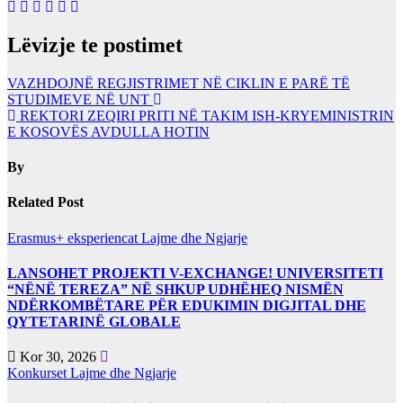
Lëvizje te postimet
VAZHDOJNË REGJISTRIMET NË CIKLIN E PARË ТË
STUDIMEVE NË UNT
REKTORI ZEQIRI PRITI NË TAKIM ISH-KRYEMINISTRIN
E KOSOVËS AVDULLA HOTIN
By
Related Post
Erasmus+ eksperiencat
Lajme dhe Ngjarje
LANSOHET PROJEKTI V-EXCHANGE! UNIVERSITETI
“NËNË TEREZA” NË SHKUP UDHËHEQ NISMËN
NDËRKOMBËTARE PËR EDUKIMIN DIGJITAL DHE
QYTETARINË GLOBALE
Kor 30, 2026
Konkurset
Lajme dhe Ngjarje