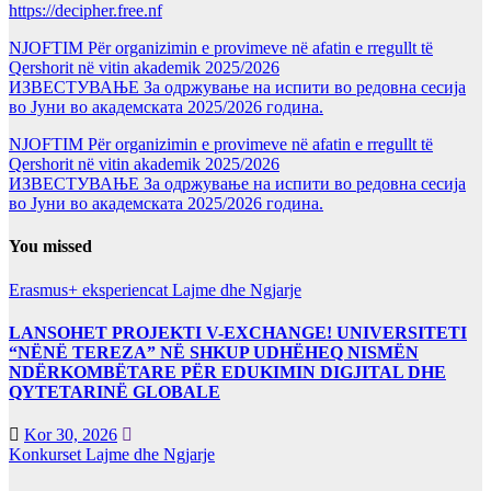
https://decipher.free.nf
NJOFTIM Për organizimin e provimeve në afatin e rregullt të
Qershorit në vitin akademik 2025/2026
ИЗВЕСТУВАЊЕ За одржување на испити во редовна сесија
во Јуни во академската 2025/2026 година.
NJOFTIM Për organizimin e provimeve në afatin e rregullt të
Qershorit në vitin akademik 2025/2026
ИЗВЕСТУВАЊЕ За одржување на испити во редовна сесија
во Јуни во академската 2025/2026 година.
You missed
Erasmus+ eksperiencat
Lajme dhe Ngjarje
LANSOHET PROJEKTI V-EXCHANGE! UNIVERSITETI
“NËNË TEREZA” NË SHKUP UDHËHEQ NISMËN
NDËRKOMBËTARE PËR EDUKIMIN DIGJITAL DHE
QYTETARINË GLOBALE
Kor 30, 2026
Konkurset
Lajme dhe Ngjarje