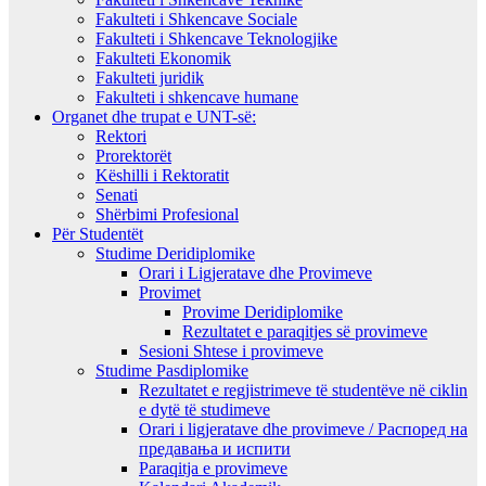
Fakulteti i Shkencave Sociale
Fakulteti i Shkencave Teknologjike
Fakulteti Ekonomik
Fakulteti juridik
Fakulteti i shkencave humane
Organet dhe trupat e UNT-së:
Rektori
Prorektorët
Këshilli i Rektoratit
Senati
Shërbimi Profesional
Për Studentët
Studime Deridiplomike
Orari i Ligjeratave dhe Provimeve
Provimet
Provime Deridiplomike
Rezultatet e paraqitjes së provimeve
Sesioni Shtese i provimeve
Studime Pasdiplomike
Rezultatet e regjistrimeve të studentëve në ciklin
e dytë të studimeve
Orari i ligjeratave dhe provimeve / Распоред на
предавањa и испити
Paraqitja e provimeve