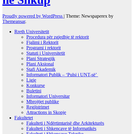
Proudly powered by WordPress
|
Theme: Newspaperex by
Themeansar
.
Rreth Universitetit
Procedura për zgjedhje të rektorit
Fjalimi i Rektorit
Programi i rektorit
Statuti i Universitetit
Plani Strategjik
Plani Aksional
Stafi Akademik
Informatori Publik – ‘Pulsi i UNT-së’
Ligje
Konkurse
Buletini
Informatori Universitar
Mbrojtjet publike
Regjistrimet
Attractions in Skopje
Fakultetet
Fakulteti i Ndërtimtarisë dhe Arkitekturës
Fakulteti i Shkencave të Informatikës
Fakulteti i Shkencave Teknike