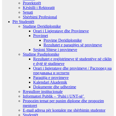
Prorektorët
Këshilli i Rektoratit
Senati
Shërbimi Profesional
Për Studentët
Studime Deridiplomike
Orari i Ligjeratave dhe Provimeve
Provimet
Provime Deridiplomike
Rezultatet e paraqitjes së provimeve
Sesioni Shtese i provimeve
Studime Pasdiplomike
Rezultatet e regjistrimeve të studentëve në ciklin
e dytë të studimeve
Orari i ligjeratave dhe provimeve / Распоред на
предавањa и испити
Paraqitja e provimeve
Kalendari Akademik
Dokumente dhe udhezime
Rregullore institucionale
Informatori Publik – ‘Pulsi i UNT-së’
Propozim temat per punim diplome dhe propozim
mentoret
E-mail adresa për kontakte me shërbimin studentor
Studentët