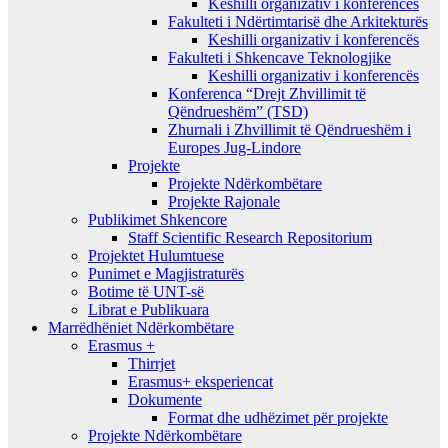
Keshilli organizativ i konferencës
Fakulteti i Ndërtimtarisë dhe Arkitekturës
Keshilli organizativ i konferencës
Fakulteti i Shkencave Teknologjike
Keshilli organizativ i konferencës
Konferenca “Drejt Zhvillimit të
Qëndrueshëm” (TSD)
Zhurnali i Zhvillimit të Qëndrueshëm i
Europes Jug-Lindore
Projekte
Projekte Ndërkombëtare
Projekte Rajonale
Publikimet Shkencore
Staff Scientific Research Repositorium
Projektet Hulumtuese
Punimet e Magjistraturës
Botime të UNT-së
Librat e Publikuara
Marrëdhëniet Ndërkombëtare
Erasmus +
Thirrjet
Erasmus+ eksperiencat
Dokumente
Format dhe udhëzimet për projekte
Projekte Ndërkombëtare