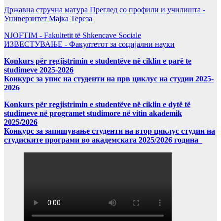
Државна стручна матура Преглед со профили и училишта -
Универзитет Мајка Тереза
NJOFTIM - Fakultetit të Shkencave Sociale
ИЗВЕСТУВАЊЕ - Факултетот за социјални науки
Konkurs për regjistrimin e studentëve në ciklin e parë te
studimeve 2025-2026
Конкурс за упис на студенти на прв циклус на студии 2025-
2026
Konkurs për regjistrimin e studentëve në ciklin e dytë të
studimeve në programet studimore në vitin akademik
2025/2026
Конкурс за запишување студенти на втор циклус студии на
студиските програми во академската 2025/2026 година