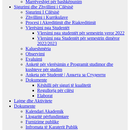
Marrëveshjet për bashkëpunim
Sigurimi dhe Zhvillimi i Cilësisë
Sigurimi I Cilësisë
Zhvillimi i Kurrikulave
Procesi i Akreditimit dhe Riakreditimit
Vlerësimi nga Studentët
Vlersimi nga studentët për semestrin veror 2022
Vlersimi nga Studentët për semestrin dimëror
2022/2023
Kalueshmëria
Observimi
Evaluimi
Anketë për vlerësimin e Programit studimor dhe
kushteve për studim
Anketa për Studentë | Анкета за Студенти
Dokumente
Këshilli për siguri të kualitetit
Regullorja për cilësi
Elaborat
Lajme dhe Aktivitete
Dokumente
Kalendari Akademik
Llogaritë përfundimtare
Furnizime publike
Infromata të Karaterit Publik