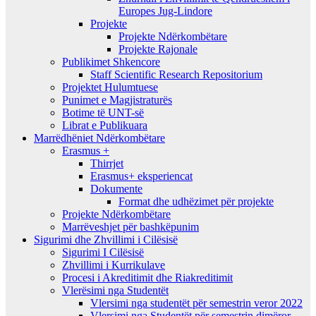
Europes Jug-Lindore
Projekte
Projekte Ndërkombëtare
Projekte Rajonale
Publikimet Shkencore
Staff Scientific Research Repositorium
Projektet Hulumtuese
Punimet e Magjistraturës
Botime të UNT-së
Librat e Publikuara
Marrëdhëniet Ndërkombëtare
Erasmus +
Thirrjet
Erasmus+ eksperiencat
Dokumente
Format dhe udhëzimet për projekte
Projekte Ndërkombëtare
Marrëveshjet për bashkëpunim
Sigurimi dhe Zhvillimi i Cilësisë
Sigurimi I Cilësisë
Zhvillimi i Kurrikulave
Procesi i Akreditimit dhe Riakreditimit
Vlerësimi nga Studentët
Vlersimi nga studentët për semestrin veror 2022
Vlersimi nga Studentët për semestrin dimëror