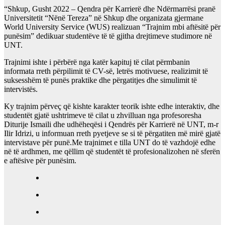
“Shkup, Gusht 2022 – Qendra për Karrierë dhe Ndërmarrësi pranë
Universitetit “Nënë Tereza” në Shkup dhe organizata gjermane
World University Service (WUS) realizuan “Trajnim mbi aftësitë për
punësim” dedikuar studentëve të të gjitha drejtimeve studimore në
UNT.
Trajnimi ishte i përbërë nga katër kapituj të cilat përmbanin
informata rreth përpilimit të CV-së, letrës motivuese, realizimit të
suksesshëm të punës praktike dhe përgatitjes dhe simulimit të
intervistës.
Ky trajnim përveç që kishte karakter teorik ishte edhe interaktiv, dhe
studentët gjatë ushtrimeve të cilat u zhvilluan nga profesoresha
Diturije Ismaili dhe udhëheqësi i Qendrës për Karrierë në UNT, m-r
Ilir Idrizi, u informuan rreth pyetjeve se si të përgatiten më mirë gjatë
intervistave për punë.Me trajnimet e tilla UNT do të vazhdojë edhe
në të ardhmen, me qëllim që studentët të profesionalizohen në sferën
e aftësive për punësim.