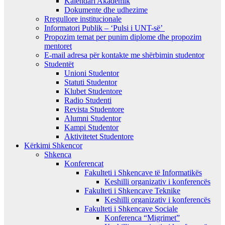
Kalendari Akademik
Dokumente dhe udhezime
Rregullore institucionale
Informatori Publik – ‘Pulsi i UNT-së’
Propozim temat per punim diplome dhe propozim
mentoret
E-mail adresa për kontakte me shërbimin studentor
Studentët
Unioni Studentor
Statuti Studentor
Klubet Studentore
Radio Studenti
Revista Studentore
Alumni Studentor
Kampi Studentor
Aktivitetet Studentore
Kërkimi Shkencor
Shkenca
Konferencat
Fakulteti i Shkencave të Informatikës
Keshilli organizativ i konferencës
Fakulteti i Shkencave Teknike
Keshilli organizativ i konferencës
Fakulteti i Shkencave Sociale
Konferenca “Migrimet”