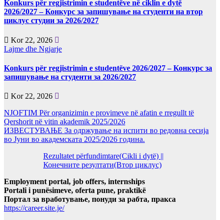
Konkurs për regjistrimin e studentëve në ciklin e dytë
2026/2027 – Конкурс за запишување на студенти на втор
циклус студии за 2026/2027
Kor 22, 2026
Lajme dhe Ngjarje
Konkurs për regjistrimin e studentëve 2026/2027 – Конкурс за
запишување на студенти за 2026/2027
Kor 22, 2026
NJOFTIM Për organizimin e provimeve në afatin e rregullt të
Qershorit në vitin akademik 2025/2026
ИЗВЕСТУВАЊЕ За одржување на испити во редовна сесија
во Јуни во академската 2025/2026 година.
Rezultatet përfundimtare(Cikli i dytë) ||
Конечните резултати(Втор циклус)
Employment portal, job offers, internships
Portali i punësimeve, oferta pune, praktikë
Портал за вработување, понуди за рабта, пракса
https://career.site.je/