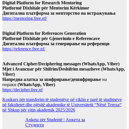
Digital Platform for Research Mentoring
Platformë Dixhitale për Mentorim Kërkimor
Дигитална платформа за менторство на истражувања
https://mentoring.free.nf/
Digital Platform for References Generation
Platformë Dixhitale për Gjenerimin e Referencave
Дигитална платформа за генерирање на референци
https://reference.free.nf/
Advanced Cipher/Deciphering messages (WhatsApp, Viber)
Mjet i Avancuar për Shifrim/Deshifrim mesazheve (WhatsApp,
Viber)
Напредна алатка за шифрирање/дешифрирање
на
пораки
(WhatsApp, Viber)
https://decipher.free.nf
Konkurs për transferim të studentëve në ciklin e parë të studimeve
në fakultetet dhe njësitë akademike të Universitetit “Nënë Tereza“
në Shkup për vitin akademik 2025/2026
Anketa për Studentë | Анкета за
Студенти