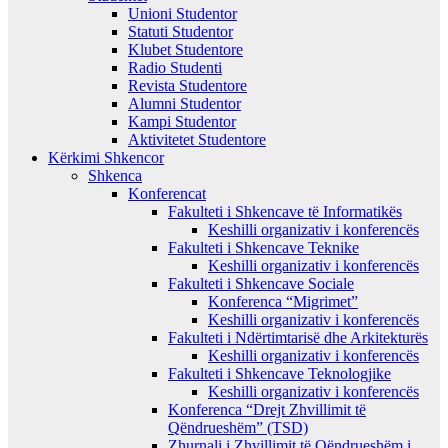
Unioni Studentor
Statuti Studentor
Klubet Studentore
Radio Studenti
Revista Studentore
Alumni Studentor
Kampi Studentor
Aktivitetet Studentore
Kërkimi Shkencor
Shkenca
Konferencat
Fakulteti i Shkencave të Informatikës
Keshilli organizativ i konferencës
Fakulteti i Shkencave Teknike
Keshilli organizativ i konferencës
Fakulteti i Shkencave Sociale
Konferenca “Migrimet”
Keshilli organizativ i konferencës
Fakulteti i Ndërtimtarisë dhe Arkitekturës
Keshilli organizativ i konferencës
Fakulteti i Shkencave Teknologjike
Keshilli organizativ i konferencës
Konferenca “Drejt Zhvillimit të
Qëndrueshëm” (TSD)
Zhurnali i Zhvillimit të Qëndrueshëm i