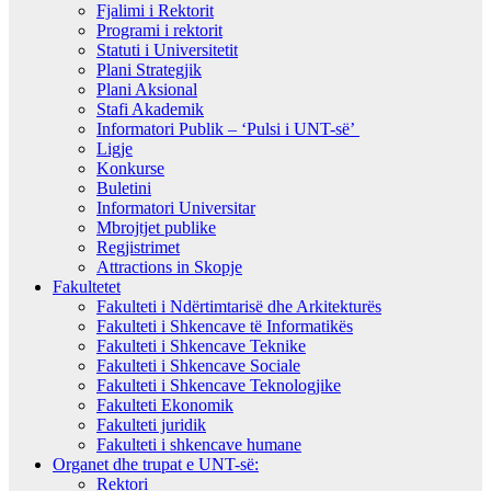
Fjalimi i Rektorit
Programi i rektorit
Statuti i Universitetit
Plani Strategjik
Plani Aksional
Stafi Akademik
Informatori Publik – ‘Pulsi i UNT-së’
Ligje
Konkurse
Buletini
Informatori Universitar
Mbrojtjet publike
Regjistrimet
Attractions in Skopje
Fakultetet
Fakulteti i Ndërtimtarisë dhe Arkitekturës
Fakulteti i Shkencave të Informatikës
Fakulteti i Shkencave Teknike
Fakulteti i Shkencave Sociale
Fakulteti i Shkencave Teknologjike
Fakulteti Ekonomik
Fakulteti juridik
Fakulteti i shkencave humane
Organet dhe trupat e UNT-së:
Rektori