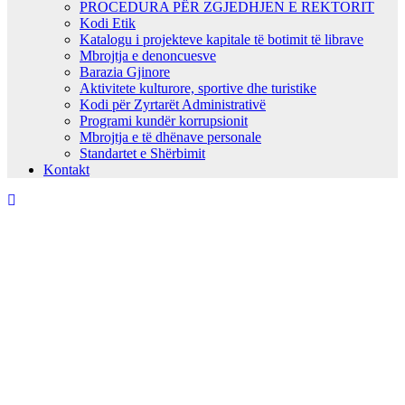
PROCEDURA PËR ZGJEDHJEN E REKTORIT
Kodi Etik
Katalogu i projekteve kapitale të botimit të librave
Mbrojtja e denoncuesve
Barazia Gjinore
Aktivitete kulturore, sportive dhe turistike
Kodi për Zyrtarët Administrativë
Programi kundër korrupsionit
Mbrojtja e të dhënave personale
Standartet e Shërbimit
Kontakt