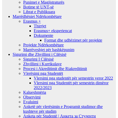
Punimet e Magjistraturës
Botime të UNT-së
Librat e Publikuara
Marrëdhëniet Ndërkombëtare
Erasmus +
Thirrjet
Erasmus+ eksperiencat
Dokumente
Format dhe udhëzimet për projekte
Projekte Ndërkombëtare
Marrëveshjet për bashkëpunim
Sigurimi dhe Zhvillimi i Cilësisë
Sigurimi I Cilësisë
Zhvillimi i Kurrikulave
Procesi i Akreditimit dhe Riakreditimit
Vlerësimi nga Studentët
Vlersimi nga studentët për semestrin veror 2022
Vlersimi nga Studentët për semestrin dimëror
2022/2023
Kalueshmëria
Observimi
Evaluimi
Anketë për vlerësimin e Programit studimor dhe
kushteve për studim
Anketa për Studentë | Анкета за Студенти