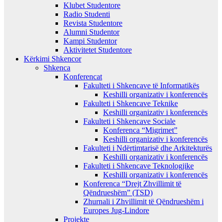
Klubet Studentore
Radio Studenti
Revista Studentore
Alumni Studentor
Kampi Studentor
Aktivitetet Studentore
Kërkimi Shkencor
Shkenca
Konferencat
Fakulteti i Shkencave të Informatikës
Keshilli organizativ i konferencës
Fakulteti i Shkencave Teknike
Keshilli organizativ i konferencës
Fakulteti i Shkencave Sociale
Konferenca “Migrimet”
Keshilli organizativ i konferencës
Fakulteti i Ndërtimtarisë dhe Arkitekturës
Keshilli organizativ i konferencës
Fakulteti i Shkencave Teknologjike
Keshilli organizativ i konferencës
Konferenca “Drejt Zhvillimit të
Qëndrueshëm” (TSD)
Zhurnali i Zhvillimit të Qëndrueshëm i
Europes Jug-Lindore
Projekte