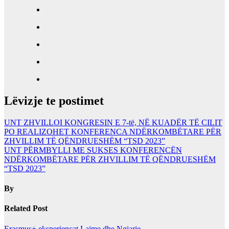
Lëvizje te postimet
UNT ZHVILLOI KONGRESIN E 7-të, NË KUADËR TË CILIT
PO REALIZOHET KONFERENCA NDËRKOMBËTARE PËR
ZHVILLIM TË QËNDRUESHËM “TSD 2023”
UNT PËRMBYLLI ME SUKSES KONFERENCËN
NDËRKOMBËTARE PËR ZHVILLIM TË QËNDRUESHËM
“TSD 2023”
By
Related Post
Erasmus+ eksperiencat
Lajme dhe Ngjarje