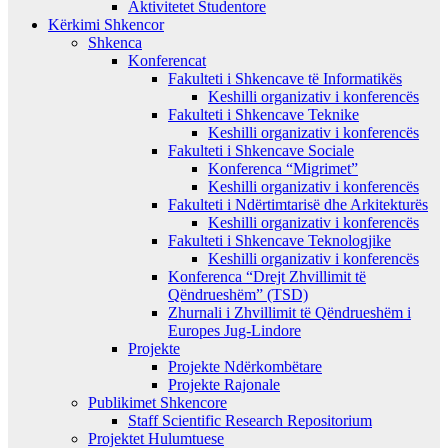
Aktivitetet Studentore
Kërkimi Shkencor
Shkenca
Konferencat
Fakulteti i Shkencave të Informatikës
Keshilli organizativ i konferencës
Fakulteti i Shkencave Teknike
Keshilli organizativ i konferencës
Fakulteti i Shkencave Sociale
Konferenca “Migrimet”
Keshilli organizativ i konferencës
Fakulteti i Ndërtimtarisë dhe Arkitekturës
Keshilli organizativ i konferencës
Fakulteti i Shkencave Teknologjike
Keshilli organizativ i konferencës
Konferenca “Drejt Zhvillimit të
Qëndrueshëm” (TSD)
Zhurnali i Zhvillimit të Qëndrueshëm i
Europes Jug-Lindore
Projekte
Projekte Ndërkombëtare
Projekte Rajonale
Publikimet Shkencore
Staff Scientific Research Repositorium
Projektet Hulumtuese