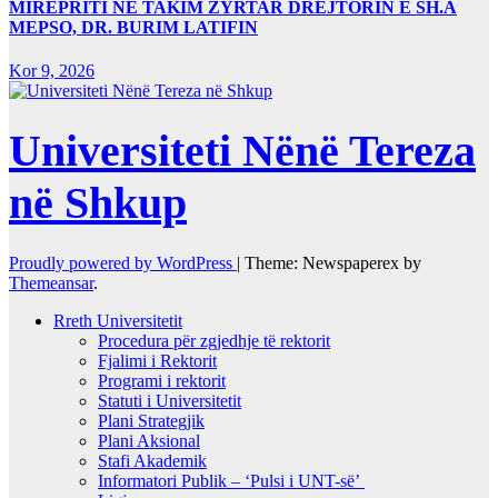
MIRËPRITI NË TAKIM ZYRTAR DREJTORIN E SH.A
MEPSO, DR. BURIM LATIFIN
Kor 9, 2026
Universiteti Nënë Tereza
në Shkup
Proudly powered by WordPress
|
Theme: Newspaperex by
Themeansar
.
Rreth Universitetit
Procedura për zgjedhje të rektorit
Fjalimi i Rektorit
Programi i rektorit
Statuti i Universitetit
Plani Strategjik
Plani Aksional
Stafi Akademik
Informatori Publik – ‘Pulsi i UNT-së’