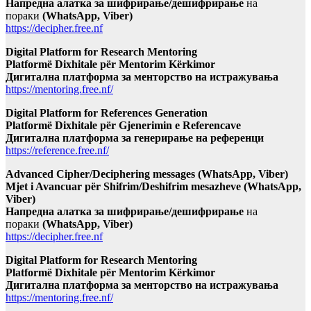
Напредна алатка за шифрирање/дешифрирање
на
пораки
(WhatsApp, Viber)
https://decipher.free.nf
Digital Platform for Research Mentoring
Platformë Dixhitale për Mentorim Kërkimor
Дигитална платформа за менторство на истражувања
https://mentoring.free.nf/
Digital Platform for References Generation
Platformë Dixhitale për Gjenerimin e Referencave
Дигитална платформа за генерирање на референци
https://reference.free.nf/
Advanced Cipher/Deciphering messages (WhatsApp, Viber)
Mjet i Avancuar për Shifrim/Deshifrim mesazheve (WhatsApp,
Viber)
Напредна алатка за шифрирање/дешифрирање
на
пораки
(WhatsApp, Viber)
https://decipher.free.nf
Digital Platform for Research Mentoring
Platformë Dixhitale për Mentorim Kërkimor
Дигитална платформа за менторство на истражувања
https://mentoring.free.nf/