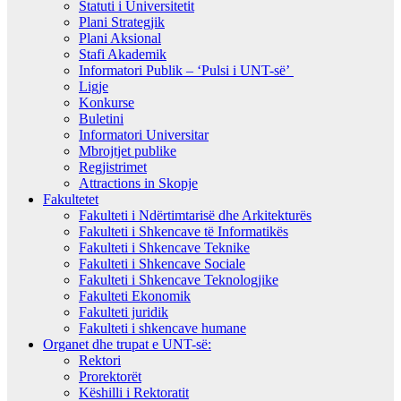
Statuti i Universitetit
Plani Strategjik
Plani Aksional
Stafi Akademik
Informatori Publik – ‘Pulsi i UNT-së’
Ligje
Konkurse
Buletini
Informatori Universitar
Mbrojtjet publike
Regjistrimet
Attractions in Skopje
Fakultetet
Fakulteti i Ndërtimtarisë dhe Arkitekturës
Fakulteti i Shkencave të Informatikës
Fakulteti i Shkencave Teknike
Fakulteti i Shkencave Sociale
Fakulteti i Shkencave Teknologjike
Fakulteti Ekonomik
Fakulteti juridik
Fakulteti i shkencave humane
Organet dhe trupat e UNT-së:
Rektori
Prorektorët
Këshilli i Rektoratit