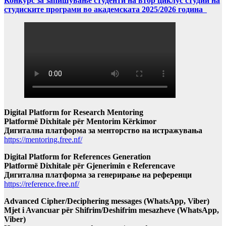
Конкурс за запишување студенти на втор циклус студии на
студиските програми во академската 2025/2026 година
Digital Platform for Research Mentoring
Platformë Dixhitale për Mentorim Kërkimor
Дигитална платформа за менторство на истражувања
https://mentoring.free.nf/
Digital Platform for References Generation
Platformë Dixhitale për Gjenerimin e Referencave
Дигитална платформа за генерирање на референци
https://reference.free.nf/
Advanced Cipher/Deciphering messages (WhatsApp, Viber)
Mjet i Avancuar për Shifrim/Deshifrim mesazheve (WhatsApp,
Viber)