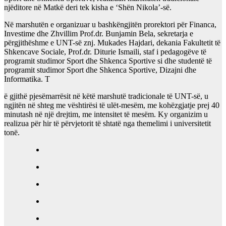
njëditore në Matkë deri tek kisha e ‘Shën Nikola’-së.
Në marshutën e organizuar u bashkëngjitën prorektori për Financa,
Investime dhe Zhvillim Prof.dr. Bunjamin Bela, sekretarja e
përgjithëshme e UNT-së znj. Mukades Hajdari, dekania Fakultetit të
Shkencave Sociale, Prof.dr. Diturie Ismaili, staf i pedagogëve të
programit studimor Sport dhe Shkenca Sportive si dhe studentë të
programit studimor Sport dhe Shkenca Sportive, Dizajni dhe
Informatika. T
ë gjithë pjesëmarrësit në këtë marshutë tradicionale të UNT-së, u
ngjitën në shteg me vështirësi të ulët-mesëm, me kohëzgjatje prej 40
minutash në një drejtim, me intensitet të mesëm. Ky organizim u
realizua për hir të përvjetorit të shtatë nga themelimi i universitetit
tonë.