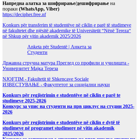
Напредна алатка за шифрирање/дешифрирање
на
пораки
(WhatsApp, Viber)
https://decipher.free.nf
Konkurs për transferim të studentëve në ciklin e parë të studimeve
në fakultetet dhe njësitë akademike të Universitetit “Nënë Tereza“
në Shkup për vitin akademik 2025/2026
Anketa për Studentë | Анкета за
Студенти
Државна стручна матура Преглед со профили и училишта -
Универзитет Мајка Тереза
NJOFTIM - Fakultetit të Shkencave Sociale
ИЗВЕСТУВАЊЕ - Факултетот за социјални науки
Konkurs për regjistrimin e studentëve në ciklin e parë te
studimeve 2025-2026
Конкурс за упис на студенти на прв циклус на студии 2025-
2026
Konkurs për regjistrimin e studentëve në ciklin e dytë të
studimeve në programet studimore në vitin akademik
2025/2026