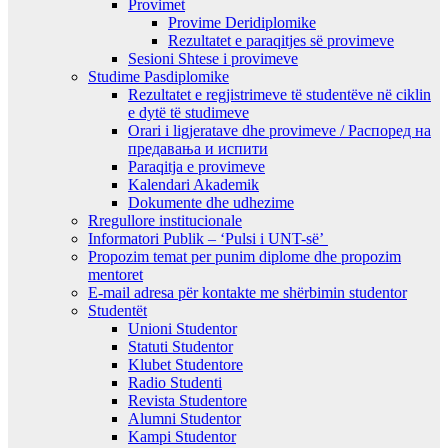
Provimet
Provime Deridiplomike
Rezultatet e paraqitjes së provimeve
Sesioni Shtese i provimeve
Studime Pasdiplomike
Rezultatet e regjistrimeve të studentëve në ciklin
e dytë të studimeve
Orari i ligjeratave dhe provimeve / Распоред на
предавањa и испити
Paraqitja e provimeve
Kalendari Akademik
Dokumente dhe udhezime
Rregullore institucionale
Informatori Publik – ‘Pulsi i UNT-së’
Propozim temat per punim diplome dhe propozim
mentoret
E-mail adresa për kontakte me shërbimin studentor
Studentët
Unioni Studentor
Statuti Studentor
Klubet Studentore
Radio Studenti
Revista Studentore
Alumni Studentor
Kampi Studentor