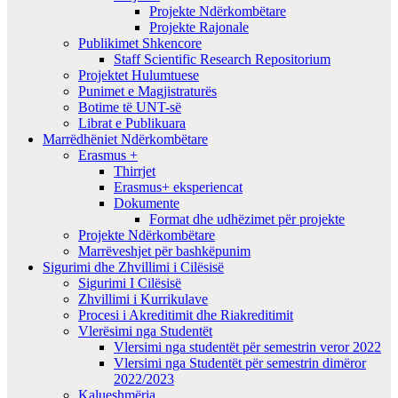
Projekte Ndërkombëtare
Projekte Rajonale
Publikimet Shkencore
Staff Scientific Research Repositorium
Projektet Hulumtuese
Punimet e Magjistraturës
Botime të UNT-së
Librat e Publikuara
Marrëdhëniet Ndërkombëtare
Erasmus +
Thirrjet
Erasmus+ eksperiencat
Dokumente
Format dhe udhëzimet për projekte
Projekte Ndërkombëtare
Marrëveshjet për bashkëpunim
Sigurimi dhe Zhvillimi i Cilësisë
Sigurimi I Cilësisë
Zhvillimi i Kurrikulave
Procesi i Akreditimit dhe Riakreditimit
Vlerësimi nga Studentët
Vlersimi nga studentët për semestrin veror 2022
Vlersimi nga Studentët për semestrin dimëror
2022/2023
Kalueshmëria