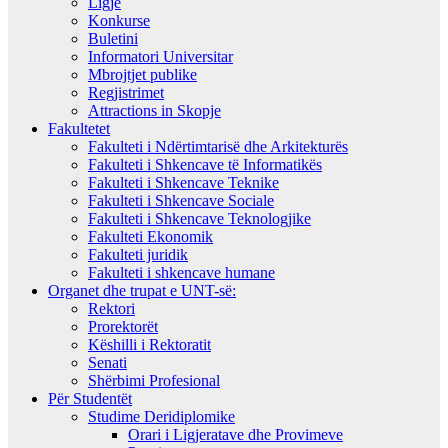
Ligje
Konkurse
Buletini
Informatori Universitar
Mbrojtjet publike
Regjistrimet
Attractions in Skopje
Fakultetet
Fakulteti i Ndërtimtarisë dhe Arkitekturës
Fakulteti i Shkencave të Informatikës
Fakulteti i Shkencave Teknike
Fakulteti i Shkencave Sociale
Fakulteti i Shkencave Teknologjike
Fakulteti Ekonomik
Fakulteti juridik
Fakulteti i shkencave humane
Organet dhe trupat e UNT-së:
Rektori
Prorektorët
Këshilli i Rektoratit
Senati
Shërbimi Profesional
Për Studentët
Studime Deridiplomike
Orari i Ligjeratave dhe Provimeve