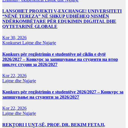
LANSOHET PROJEKTI V-EXCHANGE! UNIVERSITETI
“NËNË TEREZA” NË SHKUP UDHËHEQ NISMËN
NDËRKOMBËTARE PËR EDUKIMIN DIGJITAL DHE
QYTETARINË GLOBALE
Kor 30, 2026
Konkurset
Lajme dhe Ngjarje
Konkurs për regjistrimin e studentëve në ciklin e dytë
2026/2027 – Конкурс за запишување на студенти на втор
циклус студии за 2026/2027
Kor 22, 2026
Lajme dhe Ngjarje
Konkurs për regjistrimin e studentëve 2026/2027 – Конкурс за
запишување на студенти за 2026/2027
Kor 22, 2026
Lajme dhe Ngjarje
REKTORI I UNT-SË, PROF. DR. BEKIM FETAJI,