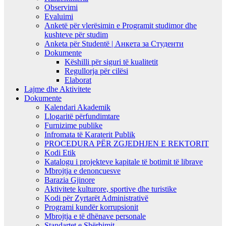
Observimi
Evaluimi
Anketë për vlerësimin e Programit studimor dhe
kushteve për studim
Anketa për Studentë | Анкета за Студенти
Dokumente
Këshilli për siguri të kualitetit
Regullorja për cilësi
Elaborat
Lajme dhe Aktivitete
Dokumente
Kalendari Akademik
Llogaritë përfundimtare
Furnizime publike
Infromata të Karaterit Publik
PROCEDURA PËR ZGJEDHJEN E REKTORIT
Kodi Etik
Katalogu i projekteve kapitale të botimit të librave
Mbrojtja e denoncuesve
Barazia Gjinore
Aktivitete kulturore, sportive dhe turistike
Kodi për Zyrtarët Administrativë
Programi kundër korrupsionit
Mbrojtja e të dhënave personale
Standartet e Shërbimit