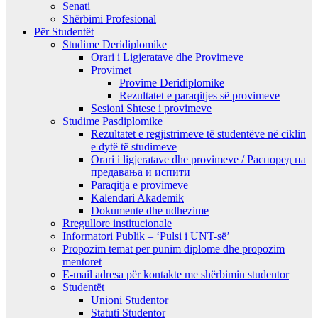
Senati
Shërbimi Profesional
Për Studentët
Studime Deridiplomike
Orari i Ligjeratave dhe Provimeve
Provimet
Provime Deridiplomike
Rezultatet e paraqitjes së provimeve
Sesioni Shtese i provimeve
Studime Pasdiplomike
Rezultatet e regjistrimeve të studentëve në ciklin
e dytë të studimeve
Orari i ligjeratave dhe provimeve / Распоред на
предавањa и испити
Paraqitja e provimeve
Kalendari Akademik
Dokumente dhe udhezime
Rregullore institucionale
Informatori Publik – ‘Pulsi i UNT-së’
Propozim temat per punim diplome dhe propozim
mentoret
E-mail adresa për kontakte me shërbimin studentor
Studentët
Unioni Studentor
Statuti Studentor