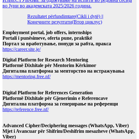
ИЗВЕСТУВАЊЕ За одржување на испити во редовна сесија
во Јуни во академската 2025/2026 година.
Rezultatet përfundimtare(Cikli i dytë) ||
Конечните резултати(Втор циклус)
Employment portal, job offers, internships
Portali i punësimeve, oferta pune, praktikë
Портал за вработување, понуди за рабта, пракса
https://career.site.je/
Digital Platform for Research Mentoring
Platformë Dixhitale për Mentorim Kërkimor
Дигитална платформа за менторство на истражувања
https://mentoring.free.nf/
Digital Platform for References Generation
Platformë Dixhitale për Gjenerimin e Referencave
Дигитална платформа за генерирање на референци
https://reference.free.nf/
Advanced Cipher/Deciphering messages (WhatsApp, Viber)
Mjet i Avancuar për Shifrim/Deshifrim mesazheve (WhatsApp,
Viber)