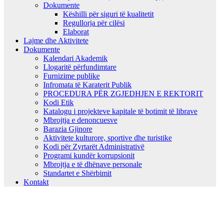
Dokumente
Këshilli për siguri të kualitetit
Regullorja për cilësi
Elaborat
Lajme dhe Aktivitete
Dokumente
Kalendari Akademik
Llogaritë përfundimtare
Furnizime publike
Infromata të Karaterit Publik
PROCEDURA PËR ZGJEDHJEN E REKTORIT
Kodi Etik
Katalogu i projekteve kapitale të botimit të librave
Mbrojtja e denoncuesve
Barazia Gjinore
Aktivitete kulturore, sportive dhe turistike
Kodi për Zyrtarët Administrativë
Programi kundër korrupsionit
Mbrojtja e të dhënave personale
Standartet e Shërbimit
Kontakt