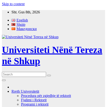
Skip to content
Sht. Gus 8th, 2026
English
Shqip
Македонски
Universiteti Nënë Tereza
në Shkup
Rreth Universitetit
Procedura për zgjedhje të rektorit
Fjalimi i Rektorit
Programi i rektorit