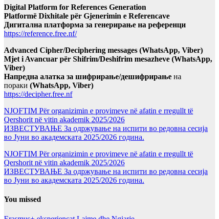
Digital Platform for References Generation
Platformë Dixhitale për Gjenerimin e Referencave
Дигитална платформа за генерирање на референци
https://reference.free.nf/
Advanced Cipher/Deciphering messages (WhatsApp, Viber)
Mjet i Avancuar për Shifrim/Deshifrim mesazheve (WhatsApp,
Viber)
Напредна алатка за шифрирање/дешифрирање
на
пораки
(WhatsApp, Viber)
https://decipher.free.nf
NJOFTIM Për organizimin e provimeve në afatin e rregullt të
Qershorit në vitin akademik 2025/2026
ИЗВЕСТУВАЊЕ За одржување на испити во редовна сесија
во Јуни во академската 2025/2026 година.
NJOFTIM Për organizimin e provimeve në afatin e rregullt të
Qershorit në vitin akademik 2025/2026
ИЗВЕСТУВАЊЕ За одржување на испити во редовна сесија
во Јуни во академската 2025/2026 година.
You missed
Erasmus+ eksperiencat
Lajme dhe Ngjarje