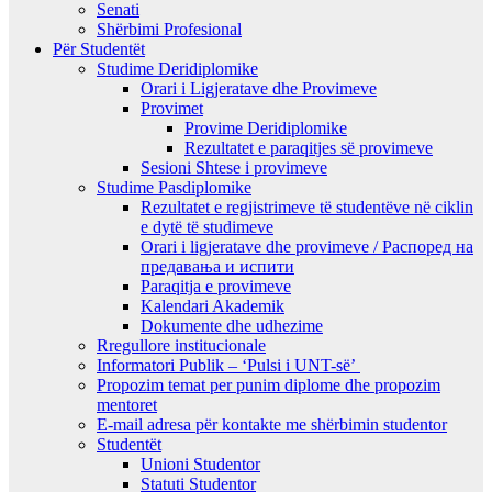
Senati
Shërbimi Profesional
Për Studentët
Studime Deridiplomike
Orari i Ligjeratave dhe Provimeve
Provimet
Provime Deridiplomike
Rezultatet e paraqitjes së provimeve
Sesioni Shtese i provimeve
Studime Pasdiplomike
Rezultatet e regjistrimeve të studentëve në ciklin
e dytë të studimeve
Orari i ligjeratave dhe provimeve / Распоред на
предавањa и испити
Paraqitja e provimeve
Kalendari Akademik
Dokumente dhe udhezime
Rregullore institucionale
Informatori Publik – ‘Pulsi i UNT-së’
Propozim temat per punim diplome dhe propozim
mentoret
E-mail adresa për kontakte me shërbimin studentor
Studentët
Unioni Studentor
Statuti Studentor