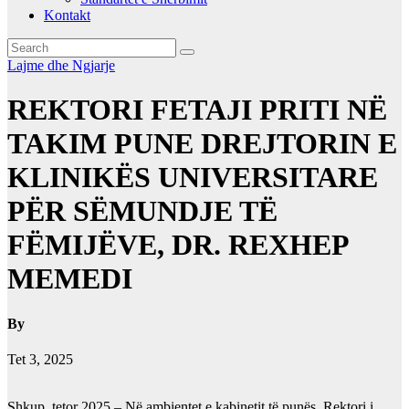
Kontakt
Lajme dhe Ngjarje
REKTORI FETAJI PRITI NË
TAKIM PUNE DREJTORIN E
KLINIKËS UNIVERSITARE
PËR SËMUNDJE TË
FËMIJËVE, DR. REXHEP
MEMEDI
By
Tet 3, 2025
Shkup, tetor 2025 – Në ambientet e kabinetit të punës, Rektori i