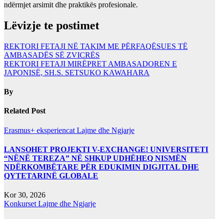
ndërmjet arsimit dhe praktikës profesionale.
Lëvizje te postimet
REKTORI FETAJI NË TAKIM ME PËRFAQËSUES TË
AMBASADËS SË ZVICRËS
REKTORI FETAJI MIRËPRET AMBASADOREN E
JAPONISË, SH.S. SETSUKO KAWAHARA
By
Related Post
Erasmus+ eksperiencat
Lajme dhe Ngjarje
LANSOHET PROJEKTI V-EXCHANGE! UNIVERSITETI
“NËNË TEREZA” NË SHKUP UDHËHEQ NISMËN
NDËRKOMBËTARE PËR EDUKIMIN DIGJITAL DHE
QYTETARINË GLOBALE
Kor 30, 2026
Konkurset
Lajme dhe Ngjarje