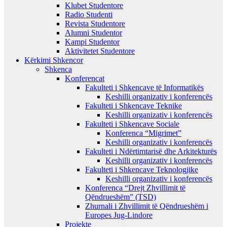
Klubet Studentore
Radio Studenti
Revista Studentore
Alumni Studentor
Kampi Studentor
Aktivitetet Studentore
Kërkimi Shkencor
Shkenca
Konferencat
Fakulteti i Shkencave të Informatikës
Keshilli organizativ i konferencës
Fakulteti i Shkencave Teknike
Keshilli organizativ i konferencës
Fakulteti i Shkencave Sociale
Konferenca “Migrimet”
Keshilli organizativ i konferencës
Fakulteti i Ndërtimtarisë dhe Arkitekturës
Keshilli organizativ i konferencës
Fakulteti i Shkencave Teknologjike
Keshilli organizativ i konferencës
Konferenca “Drejt Zhvillimit të
Qëndrueshëm” (TSD)
Zhurnali i Zhvillimit të Qëndrueshëm i
Europes Jug-Lindore
Projekte