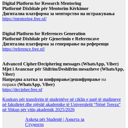
Digital Platform for Research Mentoring
Platformë Dixhitale për Mentorim Kërkimor
Дигитална платформа за менторство на истражувања
https://mentoring.free.nf/
Digital Platform for References Generation
Platformë Dixhitale për Gjenerimin e Referencave
Дигитална платформа за генерирање на референци
https://reference.free.nf/
Advanced Cipher/Deciphering messages (WhatsApp, Viber)
Mjet i Avancuar për Shifrim/Deshifrim mesazheve (WhatsApp,
Viber)
Напредна алатка за шифрирање/дешифрирање
на
пораки
(WhatsApp, Viber)
https://decipher.free.nf
Konkurs për transferim të studentëve në ciklin e parë të studimeve
në fakultetet dhe njësitë akademike të Universitetit “Nënë Tereza“
në Shkup për vitin akademik 2025/2026
Anketa për Studentë | Анкета за
Студенти