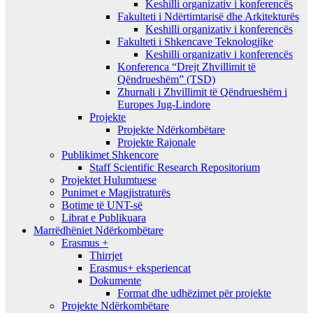
Keshilli organizativ i konferencës
Fakulteti i Ndërtimtarisë dhe Arkitekturës
Keshilli organizativ i konferencës
Fakulteti i Shkencave Teknologjike
Keshilli organizativ i konferencës
Konferenca “Drejt Zhvillimit të
Qëndrueshëm” (TSD)
Zhurnali i Zhvillimit të Qëndrueshëm i
Europes Jug-Lindore
Projekte
Projekte Ndërkombëtare
Projekte Rajonale
Publikimet Shkencore
Staff Scientific Research Repositorium
Projektet Hulumtuese
Punimet e Magjistraturës
Botime të UNT-së
Librat e Publikuara
Marrëdhëniet Ndërkombëtare
Erasmus +
Thirrjet
Erasmus+ eksperiencat
Dokumente
Format dhe udhëzimet për projekte
Projekte Ndërkombëtare