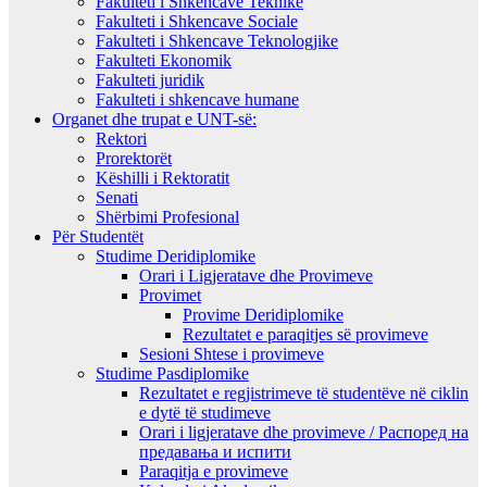
Fakulteti i Shkencave Teknike
Fakulteti i Shkencave Sociale
Fakulteti i Shkencave Teknologjike
Fakulteti Ekonomik
Fakulteti juridik
Fakulteti i shkencave humane
Organet dhe trupat e UNT-së:
Rektori
Prorektorët
Këshilli i Rektoratit
Senati
Shërbimi Profesional
Për Studentët
Studime Deridiplomike
Orari i Ligjeratave dhe Provimeve
Provimet
Provime Deridiplomike
Rezultatet e paraqitjes së provimeve
Sesioni Shtese i provimeve
Studime Pasdiplomike
Rezultatet e regjistrimeve të studentëve në ciklin
e dytë të studimeve
Orari i ligjeratave dhe provimeve / Распоред на
предавањa и испити
Paraqitja e provimeve