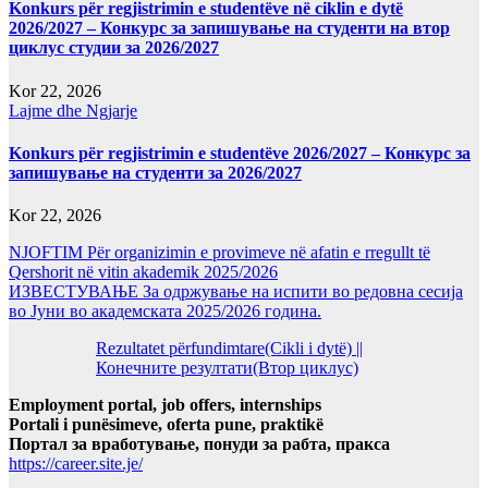
Konkurs për regjistrimin e studentëve në ciklin e dytë
2026/2027 – Конкурс за запишување на студенти на втор
циклус студии за 2026/2027
Kor 22, 2026
Lajme dhe Ngjarje
Konkurs për regjistrimin e studentëve 2026/2027 – Конкурс за
запишување на студенти за 2026/2027
Kor 22, 2026
NJOFTIM Për organizimin e provimeve në afatin e rregullt të
Qershorit në vitin akademik 2025/2026
ИЗВЕСТУВАЊЕ За одржување на испити во редовна сесија
во Јуни во академската 2025/2026 година.
Rezultatet përfundimtare(Cikli i dytë) ||
Конечните резултати(Втор циклус)
Employment portal, job offers, internships
Portali i punësimeve, oferta pune, praktikë
Портал за вработување, понуди за рабта, пракса
https://career.site.je/