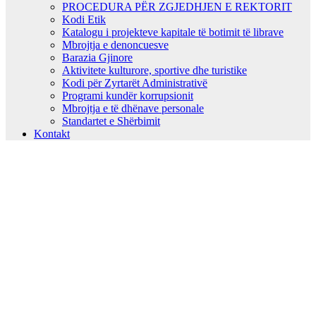
PROCEDURA PËR ZGJEDHJEN E REKTORIT
Kodi Etik
Katalogu i projekteve kapitale të botimit të librave
Mbrojtja e denoncuesve
Barazia Gjinore
Aktivitete kulturore, sportive dhe turistike
Kodi për Zyrtarët Administrativë
Programi kundër korrupsionit
Mbrojtja e të dhënave personale
Standartet e Shërbimit
Kontakt