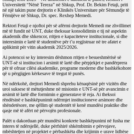
Universitetit “Nënë Tereza” në Shkup, Prof. Dr. Bekim Fetaji, priti
në një takim pune drejtorin e Klinikës Universitare për Sëmundje të
Fëmijëve në Shkup, Dr. spec. Rexhep Memedi.
Rektori Fetaji e njoftoi për së afërmi drejtorin Memedi me zhvillimet
më të fundit në UNT, duke theksuar konsolidimin e tij në aspektin
akademik dhe shkencor, rritjen e kapaciteteve institucionale, si dhe
interesimin e lartë të studentëve për t’u regjistruar në tre afatet e
aplikimit për vitin akademik 2025/2026.
Ai potencoi se ky interesim dëshmon rritjen e besueshmërisë së
UNT-së si institucion i arsimit të lartë dhe përpjekjet e pandërprera
për të ofruar cilësi akademike, programe moderne dhe bashkëkohore
që u përgjigjen kërkesave të tregut të punës.
Në ndërkohë, drejtori Memedi shprehu kënaqësinë për vizitën dhe
uroi suksese të mëtutjeshme në misionin e UNT-së për avancimin e
arsimit të lartë dhe formimin e gjeneratave të reja. Ai theksoi
rëndësinë e bashkëpunimit ndërmjet institucioneve arsimore dhe
shëndetësore, me qëllim që studentët të kenë mundësi praktike dhe
qasje më të afërt në përvojën profesionale.
Palët u dakorduan për mundësi konkrete bashkëpunimi në fusha me
interes të ndërsjellë, duke përfshirë shkëmbimin e përvojave,
mbështetjen në projektet e përbashkëta dhe krijimin e urave lidhëse