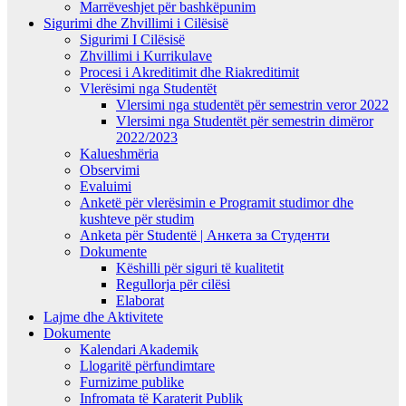
Marrëveshjet për bashkëpunim
Sigurimi dhe Zhvillimi i Cilësisë
Sigurimi I Cilësisë
Zhvillimi i Kurrikulave
Procesi i Akreditimit dhe Riakreditimit
Vlerësimi nga Studentët
Vlersimi nga studentët për semestrin veror 2022
Vlersimi nga Studentët për semestrin dimëror
2022/2023
Kalueshmëria
Observimi
Evaluimi
Anketë për vlerësimin e Programit studimor dhe
kushteve për studim
Anketa për Studentë | Анкета за Студенти
Dokumente
Këshilli për siguri të kualitetit
Regullorja për cilësi
Elaborat
Lajme dhe Aktivitete
Dokumente
Kalendari Akademik
Llogaritë përfundimtare
Furnizime publike
Infromata të Karaterit Publik