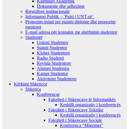
Kalendari Akademik
Dokumente dhe udhezime
Rregullore institucionale
Informatori Publik – ‘Pulsi i UNT-së’
Propozim temat per punim diplome dhe propozim
mentoret
E-mail adresa për kontakte me shërbimin studentor
Studentët
Unioni Studentor
Statuti Studentor
Klubet Studentore
Radio Studenti
Revista Studentore
Alumni Studentor
Kampi Studentor
Aktivitetet Studentore
Kërkimi Shkencor
Shkenca
Konferencat
Fakulteti i Shkencave të Informatikës
Keshilli organizativ i konferencës
Fakulteti i Shkencave Teknike
Keshilli organizativ i konferencës
Fakulteti i Shkencave Sociale
Konferenca “Migrimet”