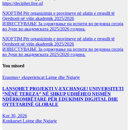
https://decipher.free.nf
NJOFTIM Për organizimin e provimeve në afatin e rregullt të
Qershorit në vitin akademik 2025/2026
ИЗВЕСТУВАЊЕ За одржување на испити во редовна сесија
во Јуни во академската 2025/2026 година.
NJOFTIM Për organizimin e provimeve në afatin e rregullt të
Qershorit në vitin akademik 2025/2026
ИЗВЕСТУВАЊЕ За одржување на испити во редовна сесија
во Јуни во академската 2025/2026 година.
You missed
Erasmus+ eksperiencat
Lajme dhe Ngjarje
LANSOHET PROJEKTI V-EXCHANGE! UNIVERSITETI
“NËNË TEREZA” NË SHKUP UDHËHEQ NISMËN
NDËRKOMBËTARE PËR EDUKIMIN DIGJITAL DHE
QYTETARINË GLOBALE
Kor 30, 2026
Konkurset
Lajme dhe Ngjarje