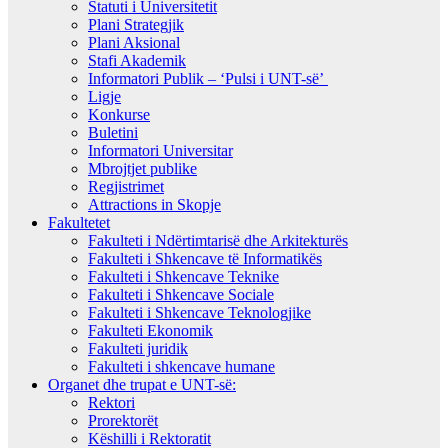
Statuti i Universitetit
Plani Strategjik
Plani Aksional
Stafi Akademik
Informatori Publik – ‘Pulsi i UNT-së’
Ligje
Konkurse
Buletini
Informatori Universitar
Mbrojtjet publike
Regjistrimet
Attractions in Skopje
Fakultetet
Fakulteti i Ndërtimtarisë dhe Arkitekturës
Fakulteti i Shkencave të Informatikës
Fakulteti i Shkencave Teknike
Fakulteti i Shkencave Sociale
Fakulteti i Shkencave Teknologjike
Fakulteti Ekonomik
Fakulteti juridik
Fakulteti i shkencave humane
Organet dhe trupat e UNT-së:
Rektori
Prorektorët
Këshilli i Rektoratit