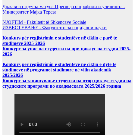
Државна стручна матура Преглед со профили и училишта -
Универзитет Мајка Тереза
NJOFTIM - Fakultetit të Shkencave Sociale
ИЗВЕСТУВАЊЕ - Факултетот за социјални науки
Konkurs për regjistrimin e studentëve në ciklin e parë te
studimeve 2025-2026
Конкурс за упис на студенти на прв циклус на студии 2025-
2026
Konkurs për regjistrimin e studentëve në ciklin e dytë të
studimeve në programet studimore në vitin akademik
2025/2026
Конкурс за запишување студенти на втор циклус студии на
студиските програми во академската 2025/2026 година