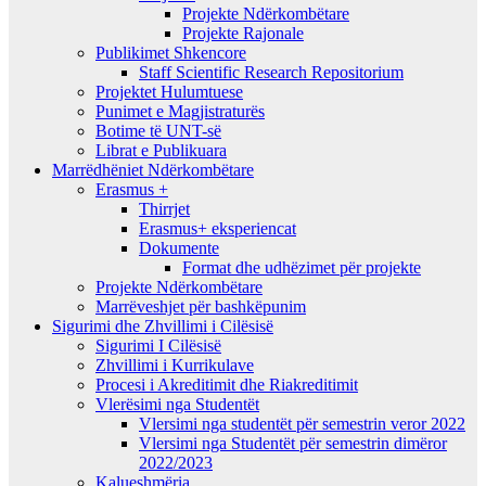
Projekte Ndërkombëtare
Projekte Rajonale
Publikimet Shkencore
Staff Scientific Research Repositorium
Projektet Hulumtuese
Punimet e Magjistraturës
Botime të UNT-së
Librat e Publikuara
Marrëdhëniet Ndërkombëtare
Erasmus +
Thirrjet
Erasmus+ eksperiencat
Dokumente
Format dhe udhëzimet për projekte
Projekte Ndërkombëtare
Marrëveshjet për bashkëpunim
Sigurimi dhe Zhvillimi i Cilësisë
Sigurimi I Cilësisë
Zhvillimi i Kurrikulave
Procesi i Akreditimit dhe Riakreditimit
Vlerësimi nga Studentët
Vlersimi nga studentët për semestrin veror 2022
Vlersimi nga Studentët për semestrin dimëror
2022/2023
Kalueshmëria