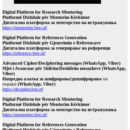
Digital Platform for Research Mentoring
Platformë Dixhitale për Mentorim Kërkimor
Дигитална платформа за менторство на истражувања
https://mentoring.free.nf/
Digital Platform for References Generation
Platformë Dixhitale për Gjenerimin e Referencave
Дигитална платформа за генерирање на референци
https://reference.free.nf/
Advanced Cipher/Deciphering messages (WhatsApp, Viber)
Mjet i Avancuar për Shifrim/Deshifrim mesazheve (WhatsApp,
Viber)
Напредна алатка за шифрирање/дешифрирање
на
пораки
(WhatsApp, Viber)
https://decipher.free.nf
Digital Platform for Research Mentoring
Platformë Dixhitale për Mentorim Kërkimor
Дигитална платформа за менторство на истражувања
https://mentoring.free.nf/
Digital Platform for References Generation
Platformë Dixhitale për Gjenerimin e Referencave