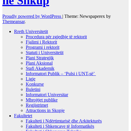
në Shkup
Proudly powered by WordPress
|
Theme: Newspaperex by
Themeansar
.
Rreth Universitetit
Procedura për zgjedhje të rektorit
Fjalimi i Rektorit
Programi i rektorit
Statuti i Universitetit
Plani Strategjik
Plani Aksional
Stafi Akademik
Informatori Publik – ‘Pulsi i UNT-së’
Ligje
Konkurse
Buletini
Informatori Universitar
Mbrojtjet publike
Regjistrimet
Attractions in Skopje
Fakultetet
Fakulteti i Ndërtimtarisë dhe Arkitekturës
Fakulteti i Shkencave të Informatikës