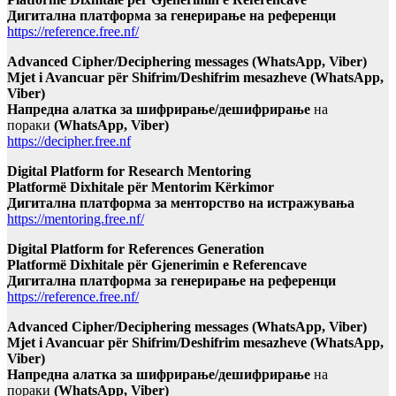
Дигитална платформа за генерирање на референци
https://reference.free.nf/
Advanced Cipher/Deciphering messages (WhatsApp, Viber)
Mjet i Avancuar për Shifrim/Deshifrim mesazheve (WhatsApp,
Viber)
Напредна алатка за шифрирање/дешифрирање
на
пораки
(WhatsApp, Viber)
https://decipher.free.nf
Digital Platform for Research Mentoring
Platformë Dixhitale për Mentorim Kërkimor
Дигитална платформа за менторство на истражувања
https://mentoring.free.nf/
Digital Platform for References Generation
Platformë Dixhitale për Gjenerimin e Referencave
Дигитална платформа за генерирање на референци
https://reference.free.nf/
Advanced Cipher/Deciphering messages (WhatsApp, Viber)
Mjet i Avancuar për Shifrim/Deshifrim mesazheve (WhatsApp,
Viber)
Напредна алатка за шифрирање/дешифрирање
на
пораки
(WhatsApp, Viber)