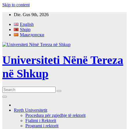
Skip to content
Die. Gus 9th, 2026
English
Shqip
Македонски
Universiteti Nënë Tereza
në Shkup
Rreth Universitetit
Procedura për zgjedhje të rektorit
Fjalimi i Rektorit
Programi i rektorit