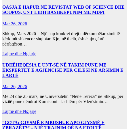
QASJA E HAPUR NË REVISTAT WEB OF SCIENCE DHE
SCOPUS, UNT LIDH BASHKËPUNIM ME MDPI
Mar 26, 2026
Shkup, Mars 2026 – Një hap konkret drejt ndërkombëtarizimit të
kërkimit shkencor shqiptar. Kjo, në thelb, është ajo çfarë
përfaqëson…
Lajme dhe Ngjarje
UDHËHEQËSIA E UNT-SË NË TAKIM PUNE ME
EKSPERTËT E AGJENCISË PËR CILËSI NË ARSIMIN E
LARTË
Mar 26, 2026
Më 24 dhe 25 mars, në Universitetin “Nënë Tereza” në Shkup, për
vizitë pune qëndroi Komisioni i Jashtëm për Vlerësimin…
Lajme dhe Ngjarje
“GOTA: GJYSMË E MBUSHUR APO GJYSMË E
ZBRAZËT?” – NJË TRAJNIM QË NA FTOI TË