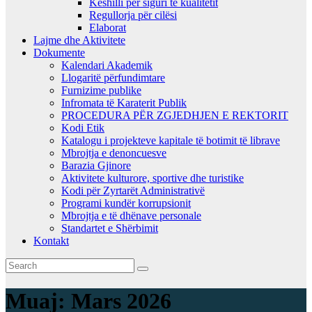
Këshilli për siguri të kualitetit
Regullorja për cilësi
Elaborat
Lajme dhe Aktivitete
Dokumente
Kalendari Akademik
Llogaritë përfundimtare
Furnizime publike
Infromata të Karaterit Publik
PROCEDURA PËR ZGJEDHJEN E REKTORIT
Kodi Etik
Katalogu i projekteve kapitale të botimit të librave
Mbrojtja e denoncuesve
Barazia Gjinore
Aktivitete kulturore, sportive dhe turistike
Kodi për Zyrtarët Administrativë
Programi kundër korrupsionit
Mbrojtja e të dhënave personale
Standartet e Shërbimit
Kontakt
Muaj:
Mars 2026