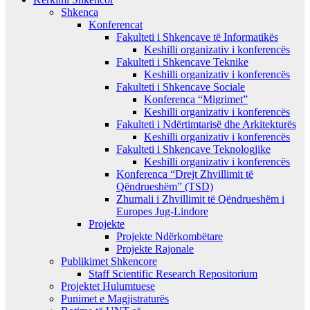
Shkenca
Konferencat
Fakulteti i Shkencave të Informatikës
Keshilli organizativ i konferencës
Fakulteti i Shkencave Teknike
Keshilli organizativ i konferencës
Fakulteti i Shkencave Sociale
Konferenca “Migrimet”
Keshilli organizativ i konferencës
Fakulteti i Ndërtimtarisë dhe Arkitekturës
Keshilli organizativ i konferencës
Fakulteti i Shkencave Teknologjike
Keshilli organizativ i konferencës
Konferenca “Drejt Zhvillimit të
Qëndrueshëm” (TSD)
Zhurnali i Zhvillimit të Qëndrueshëm i
Europes Jug-Lindore
Projekte
Projekte Ndërkombëtare
Projekte Rajonale
Publikimet Shkencore
Staff Scientific Research Repositorium
Projektet Hulumtuese
Punimet e Magjistraturës