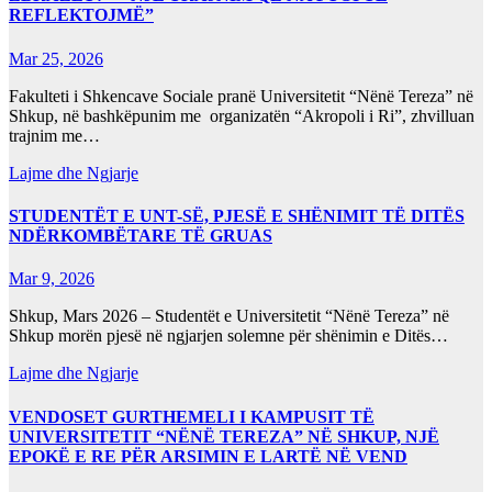
REFLEKTOJMË”
Mar 25, 2026
Fakulteti i Shkencave Sociale pranë Universitetit “Nënë Tereza” në
Shkup, në bashkëpunim me organizatën “Akropoli i Ri”, zhvilluan
trajnim me…
Lajme dhe Ngjarje
STUDENTËT E UNT-SË, PJESË E SHËNIMIT TË DITËS
NDËRKOMBËTARE TË GRUAS
Mar 9, 2026
Shkup, Mars 2026 – Studentët e Universitetit “Nënë Tereza” në
Shkup morën pjesë në ngjarjen solemne për shënimin e Ditës…
Lajme dhe Ngjarje
VENDOSET GURTHEMELI I KAMPUSIT TË
UNIVERSITETIT “NËNË TEREZA” NË SHKUP, NJË
EPOKË E RE PËR ARSIMIN E LARTË NË VEND