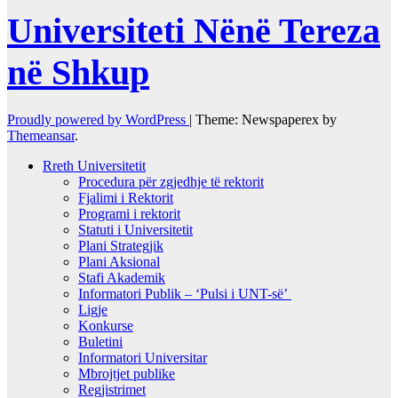
Universiteti Nënë Tereza
në Shkup
Proudly powered by WordPress
|
Theme: Newspaperex by
Themeansar
.
Rreth Universitetit
Procedura për zgjedhje të rektorit
Fjalimi i Rektorit
Programi i rektorit
Statuti i Universitetit
Plani Strategjik
Plani Aksional
Stafi Akademik
Informatori Publik – ‘Pulsi i UNT-së’
Ligje
Konkurse
Buletini
Informatori Universitar
Mbrojtjet publike
Regjistrimet