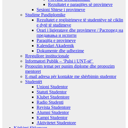
Rezultatet e paraqitjes së provimeve
Sesioni Shtese i provimeve
Studime Pasdiplomike
Rezultatet e regjistrimeve të studentëve në ciklin
e dytë të studimeve
Orari i ligjeratave dhe provimeve / Распоред на
предавањa и испити
Paraqitja e provimeve
Kalendari Akademik
Dokumente dhe udhezime
Rregullore institucionale
Informatori Publik – ‘Pulsi i UNT-së’
Propozim temat per punim diplome dhe propozim
mentoret
E-mail adresa për kontakte me shërbimin studentor
Studentët
Unioni Studentor
Statuti Studentor
Klubet Studentore
Radio Studenti
Revista Studentore
Alumni Studentor
Kampi Studentor
Aktivitetet Studentore
Kërkimi Shkencor