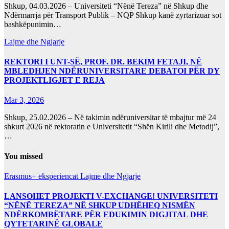
Shkup, 04.03.2026 – Universiteti “Nënë Tereza” në Shkup dhe
Ndërmarrja për Transport Publik – NQP Shkup kanë zyrtarizuar sot
bashkëpunimin…
Lajme dhe Ngjarje
REKTORI I UNT-SË, PROF. DR. BEKIM FETAJI, NË
MBLEDHJEN NDËRUNIVERSITARE DEBATOI PËR DY
PROJEKTLIGJET E REJA
Mar 3, 2026
Shkup, 25.02.2026 – Në takimin ndëruniversitar të mbajtur më 24
shkurt 2026 në rektoratin e Universitetit “Shën Kirili dhe Metodij”,
…
You missed
Erasmus+ eksperiencat
Lajme dhe Ngjarje
LANSOHET PROJEKTI V-EXCHANGE! UNIVERSITETI
“NËNË TEREZA” NË SHKUP UDHËHEQ NISMËN
NDËRKOMBËTARE PËR EDUKIMIN DIGJITAL DHE
QYTETARINË GLOBALE