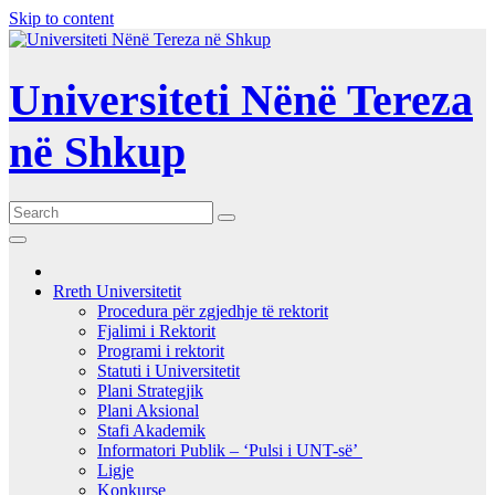
Skip to content
Universiteti Nënë Tereza
në Shkup
Rreth Universitetit
Procedura për zgjedhje të rektorit
Fjalimi i Rektorit
Programi i rektorit
Statuti i Universitetit
Plani Strategjik
Plani Aksional
Stafi Akademik
Informatori Publik – ‘Pulsi i UNT-së’
Ligje
Konkurse