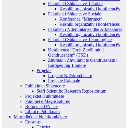
Fakulteti i Shkencave Teknike
Keshilli organizativ i konferencës
Fakulteti i Shkencave Sociale
Konferenca “Migrimet”
Keshilli organizativ i konferencës
Fakulteti i Ndërtimtarisë dhe Arkitekturës
Keshilli organizativ i konferencës
Fakulteti i Shkencave Teknologjike
Keshilli organizativ i konferencës
Konferenca “Drejt Zhvillimit të
Qëndrueshëm” (TSD)
Zhurnali i Zhvillimit të Qëndrueshëm i
Europes Jug-Lindore
Projekte
Projekte Ndërkombëtare
Projekte Rajonale
Publikimet Shkencore
Staff Scientific Research Repositorium
Projektet Hulumtuese
Punimet e Magjistraturës
Botime të UNT-së
Librat e Publikuara
Marrëdhëniet Ndërkombëtare
Erasmus +
Thirrjet