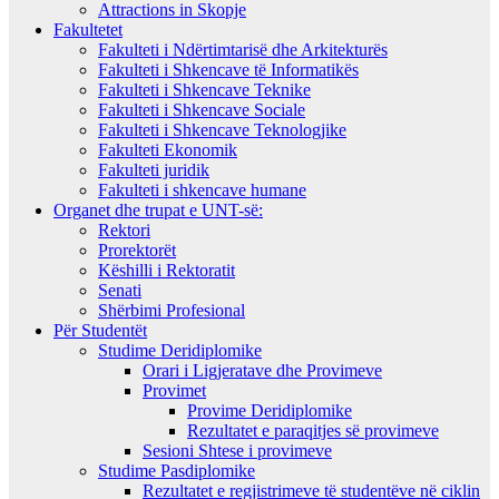
Attractions in Skopje
Fakultetet
Fakulteti i Ndërtimtarisë dhe Arkitekturës
Fakulteti i Shkencave të Informatikës
Fakulteti i Shkencave Teknike
Fakulteti i Shkencave Sociale
Fakulteti i Shkencave Teknologjike
Fakulteti Ekonomik
Fakulteti juridik
Fakulteti i shkencave humane
Organet dhe trupat e UNT-së:
Rektori
Prorektorët
Këshilli i Rektoratit
Senati
Shërbimi Profesional
Për Studentët
Studime Deridiplomike
Orari i Ligjeratave dhe Provimeve
Provimet
Provime Deridiplomike
Rezultatet e paraqitjes së provimeve
Sesioni Shtese i provimeve
Studime Pasdiplomike
Rezultatet e regjistrimeve të studentëve në ciklin