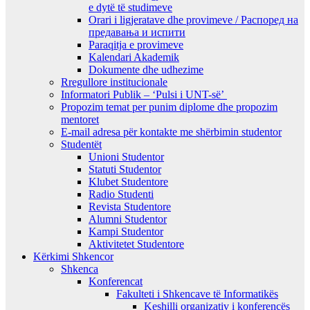
e dytë të studimeve
Orari i ligjeratave dhe provimeve / Распоред на
предавањa и испити
Paraqitja e provimeve
Kalendari Akademik
Dokumente dhe udhezime
Rregullore institucionale
Informatori Publik – ‘Pulsi i UNT-së’
Propozim temat per punim diplome dhe propozim
mentoret
E-mail adresa për kontakte me shërbimin studentor
Studentët
Unioni Studentor
Statuti Studentor
Klubet Studentore
Radio Studenti
Revista Studentore
Alumni Studentor
Kampi Studentor
Aktivitetet Studentore
Kërkimi Shkencor
Shkenca
Konferencat
Fakulteti i Shkencave të Informatikës
Keshilli organizativ i konferencës