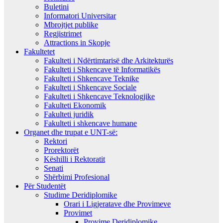
Buletini
Informatori Universitar
Mbrojtjet publike
Regjistrimet
Attractions in Skopje
Fakultetet
Fakulteti i Ndërtimtarisë dhe Arkitekturës
Fakulteti i Shkencave të Informatikës
Fakulteti i Shkencave Teknike
Fakulteti i Shkencave Sociale
Fakulteti i Shkencave Teknologjike
Fakulteti Ekonomik
Fakulteti juridik
Fakulteti i shkencave humane
Organet dhe trupat e UNT-së:
Rektori
Prorektorët
Këshilli i Rektoratit
Senati
Shërbimi Profesional
Për Studentët
Studime Deridiplomike
Orari i Ligjeratave dhe Provimeve
Provimet
Provime Deridiplomike