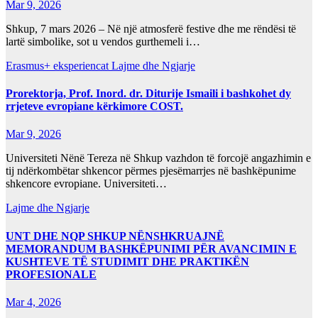
Mar 9, 2026
Shkup, 7 mars 2026 – Në një atmosferë festive dhe me rëndësi të
lartë simbolike, sot u vendos gurthemeli i…
Erasmus+ eksperiencat
Lajme dhe Ngjarje
Prorektorja, Prof. Inord. dr. Diturije Ismaili i bashkohet dy
rrjeteve evropiane kërkimore COST.
Mar 9, 2026
Universiteti Nënë Tereza në Shkup vazhdon të forcojë angazhimin e
tij ndërkombëtar shkencor përmes pjesëmarrjes në bashkëpunime
shkencore evropiane. Universiteti…
Lajme dhe Ngjarje
UNT DHE NQP SHKUP NËNSHKRUAJNË
MEMORANDUM BASHKËPUNIMI PËR AVANCIMIN E
KUSHTEVE TË STUDIMIT DHE PRAKTIKËN
PROFESIONALE
Mar 4, 2026