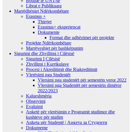
Botime të UNT-së
Librat e Publikuara
Marrëdhëniet Ndërkombëtare
Erasmus +
Thirrjet
Erasmus+ eksperiencat
Dokumente
Format dhe udhëzimet për projekte
Projekte Ndërkombëtare
Marrëveshjet për bashkëpunim
Sigurimi dhe Zhvillimi i Cilësisë
Sigurimi I Cilësisë
Zhvillimi i Kurrikulave
Procesi i Akreditimit dhe Riakreditimit
Vlerësimi nga Studentët
Vlersimi nga studentët për semestrin veror 2022
Vlersimi nga Studentët për semestrin dimëror
2022/2023
Kalueshmëria
Observimi
Evaluimi
Anketë për vlerësimin e Programit studimor dhe
kushteve për studim
Anketa për Studentë | Анкета за Студенти
Dokumente