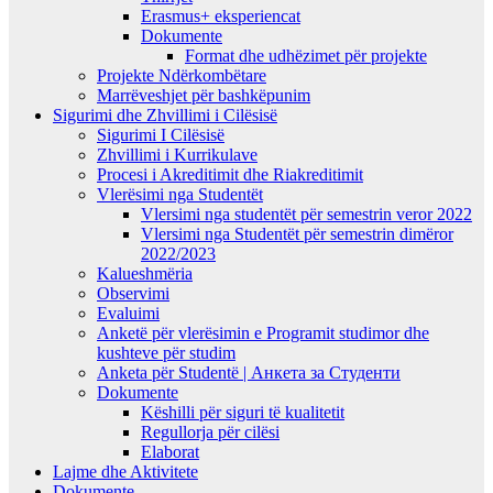
Erasmus+ eksperiencat
Dokumente
Format dhe udhëzimet për projekte
Projekte Ndërkombëtare
Marrëveshjet për bashkëpunim
Sigurimi dhe Zhvillimi i Cilësisë
Sigurimi I Cilësisë
Zhvillimi i Kurrikulave
Procesi i Akreditimit dhe Riakreditimit
Vlerësimi nga Studentët
Vlersimi nga studentët për semestrin veror 2022
Vlersimi nga Studentët për semestrin dimëror
2022/2023
Kalueshmëria
Observimi
Evaluimi
Anketë për vlerësimin e Programit studimor dhe
kushteve për studim
Anketa për Studentë | Анкета за Студенти
Dokumente
Këshilli për siguri të kualitetit
Regullorja për cilësi
Elaborat
Lajme dhe Aktivitete
Dokumente