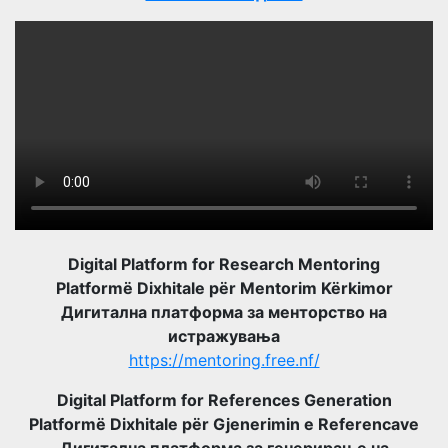
Digital Platform for Research Mentoring
Platformë Dixhitale për Mentorim Kërkimor
Дигитална платформа за менторство на
истражувања
https://mentoring.free.nf/
Digital Platform for References Generation
Platformë Dixhitale për Gjenerimin e Referencave
Дигитална платформа за генерирање на