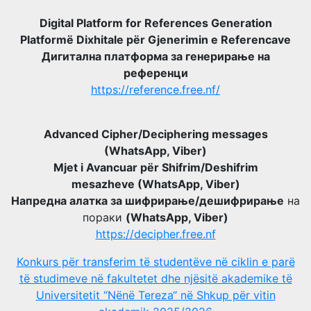
Digital Platform for References Generation
Platformë Dixhitale për Gjenerimin e Referencave
Дигитална платформа за генерирање на
референци
https://reference.free.nf/
Advanced Cipher/Deciphering messages
(WhatsApp, Viber)
Mjet i Avancuar për Shifrim/Deshifrim
mesazheve (WhatsApp, Viber)
Напредна алатка за шифрирање/дешифрирање
на
пораки
(WhatsApp, Viber)
https://decipher.free.nf
Konkurs për transferim të studentëve në ciklin e parë
të studimeve në fakultetet dhe njësitë akademike të
Universitetit “Nënë Tereza“ në Shkup për vitin