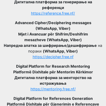
Дигитална платформа за генерирање на
референци
https://reference.free.nf/
Advanced Cipher/Deciphering messages
(WhatsApp, Viber)
Mjet i Avancuar për Shifrim/Deshifrim
mesazheve (WhatsApp, Viber)
Напредна алатка за шифрирање/дешифрирање
на
пораки
(WhatsApp, Viber)
https://decipher.free.nf
Digital Platform for Research Mentoring
Platformë Dixhitale për Mentorim Kërkimor
Дигитална платформа за менторство на
истражувања
https://mentoring.free.nf/
Digital Platform for References Generation
Platformë Dixhitale për Gjenerimin e Referencave