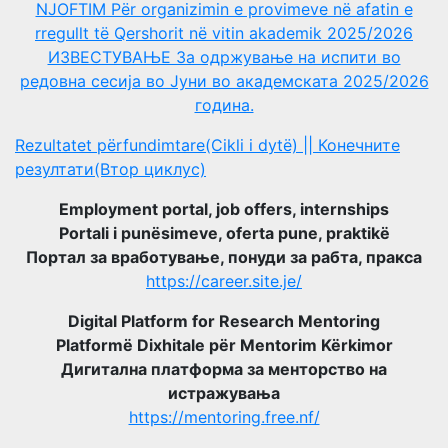
NJOFTIM Për organizimin e provimeve në afatin e
rregullt të Qershorit në vitin akademik 2025/2026
ИЗВЕСТУВАЊЕ За одржување на испити во
редовна сесија во Јуни во академската 2025/2026
година.
Rezultatet përfundimtare(Cikli i dytë) || Конечните
резултати(Втор циклус)
Employment portal, job offers, internships
Portali i punësimeve, oferta pune, praktikë
Портал за вработување, понуди за рабта, пракса
https://career.site.je/
Digital Platform for Research Mentoring
Platformë Dixhitale për Mentorim Kërkimor
Дигитална платформа за менторство на
истражувања
https://mentoring.free.nf/