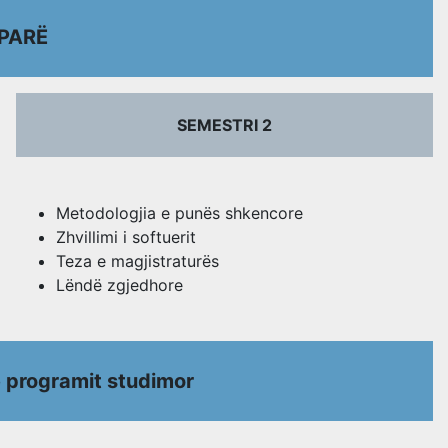
 PARË
SEMESTRI 2
Metodologjia e punës shkencore
Zhvillimi i softuerit
Teza e magjistraturës
Lëndë zgjedhore
 programit studimor