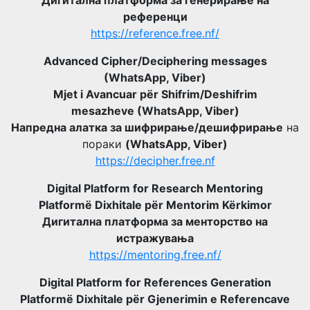
референци
https://reference.free.nf/
Advanced Cipher/Deciphering messages
(WhatsApp, Viber)
Mjet i Avancuar për Shifrim/Deshifrim
mesazheve (WhatsApp, Viber)
Напредна алатка за шифрирање/дешифрирање
на
пораки
(WhatsApp, Viber)
https://decipher.free.nf
Digital Platform for Research Mentoring
Platformë Dixhitale për Mentorim Kërkimor
Дигитална платформа за менторство на
истражувања
https://mentoring.free.nf/
Digital Platform for References Generation
Platformë Dixhitale për Gjenerimin e Referencave