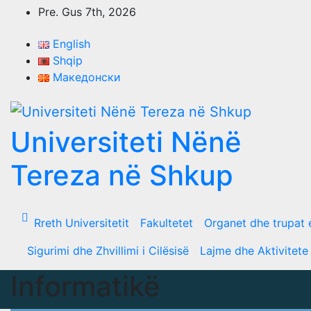
Skip
Pre. Gus 7th, 2026
to
content
English
Shqip
Македонски
Universiteti Nënë
Tereza në Shkup
Rreth Universitetit
Fakultetet
Organet dhe trupat 
Sigurimi dhe Zhvillimi i Cilësisë
Lajme dhe Aktivitete
Informatikë