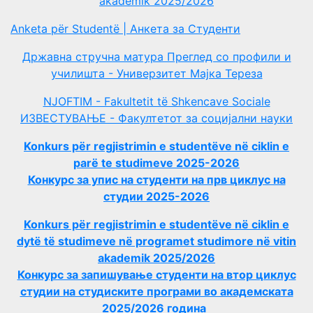
akademik 2025/2026
Anketa për Studentë | Анкета за Студенти
Државна стручна матура Преглед со профили и
училишта - Универзитет Мајка Тереза
NJOFTIM - Fakultetit të Shkencave Sociale
ИЗВЕСТУВАЊЕ - Факултетот за социјални науки
Konkurs për regjistrimin e studentëve në ciklin e
parë te studimeve 2025-2026
Конкурс за упис на студенти на прв циклус на
студии 2025-2026
Konkurs për regjistrimin e studentëve në ciklin e
dytë të studimeve në programet studimore në vitin
akademik 2025/2026
Конкурс за запишување студенти на втор циклус
студии на студиските програми во академската
2025/2026 година