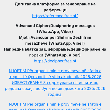
Дигитална платформа за генерирање на
референци
https://reference.free.nf/
Advanced Cipher/Deciphering messages
(WhatsApp, Viber)
Mjet i Avancuar për Shifrim/Deshifrim
mesazheve (WhatsApp, Viber)
Напредна алатка за шифрирање/дешифрирање
на
пораки
(WhatsApp, Viber)
https://decipher.free.nf
NJOFTIM Për organizimin e provimeve në afatin e
rregullt të Qershorit në vitin akademik 2025/2026
ИЗВЕСТУВАЊЕ За одржување на испити во
редовна сесија во Јуни во академската 2025/2026
година.
NJOFTIM Për organizimin e provimeve në afatin e
rregullt të Qershorit në vitin akademik 2025/2026