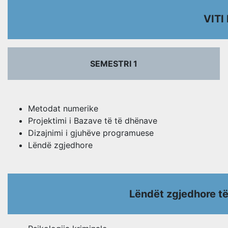
VITI
SEMESTRI 1
Metodat numerike
Projektimi i Bazave të të dhënave
Dizajnimi i gjuhëve programuese
Lëndë zgjedhore
Lëndët zgjedhore të