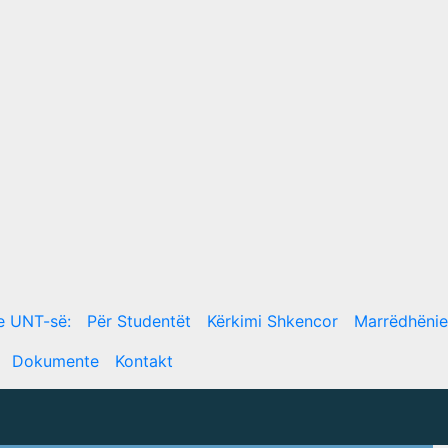
e UNT-së:
Për Studentët
Kërkimi Shkencor
Marrëdhëni
Dokumente
Kontakt