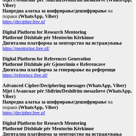
Viber)
Напредна алатка за шифрирање/дешифрирање
на
пораки
(WhatsApp, Viber)
https://decipher.free.nf
Digital Platform for Research Mentoring
Platformë Dixhitale për Mentorim Kërkimor
Дигитална платформа за менторство на истражувања
https://mentoring.free.nf/
Digital Platform for References Generation
Platformë Dixhitale për Gjenerimin e Referencave
Дигитална платформа за генерирање на референци
https://reference.free.nf/
Advanced Cipher/Deciphering messages (WhatsApp, Viber)
Mjet i Avancuar për Shifrim/Deshifrim mesazheve (WhatsApp,
Viber)
Напредна алатка за шифрирање/дешифрирање
на
пораки
(WhatsApp, Viber)
https://decipher.free.nf
Digital Platform for Research Mentoring
Platformë Dixhitale për Mentorim Kërkimor
Дигитална платформа за менторство на истражувања