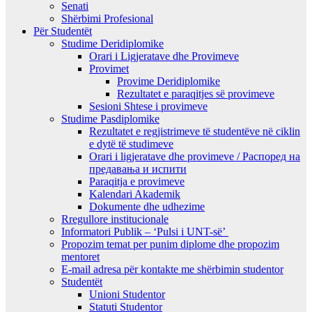
Senati
Shërbimi Profesional
Për Studentët
Studime Deridiplomike
Orari i Ligjeratave dhe Provimeve
Provimet
Provime Deridiplomike
Rezultatet e paraqitjes së provimeve
Sesioni Shtese i provimeve
Studime Pasdiplomike
Rezultatet e regjistrimeve të studentëve në ciklin
e dytë të studimeve
Orari i ligjeratave dhe provimeve / Распоред на
предавањa и испити
Paraqitja e provimeve
Kalendari Akademik
Dokumente dhe udhezime
Rregullore institucionale
Informatori Publik – ‘Pulsi i UNT-së’
Propozim temat per punim diplome dhe propozim
mentoret
E-mail adresa për kontakte me shërbimin studentor
Studentët
Unioni Studentor
Statuti Studentor