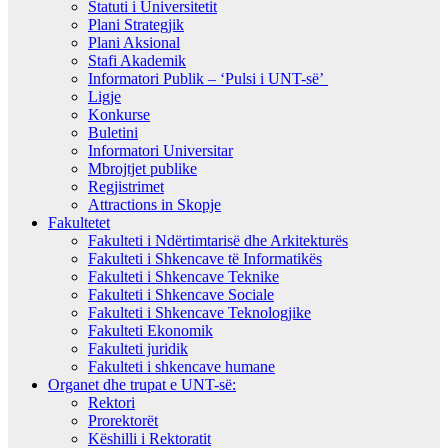
Statuti i Universitetit
Plani Strategjik
Plani Aksional
Stafi Akademik
Informatori Publik – ‘Pulsi i UNT-së’
Ligje
Konkurse
Buletini
Informatori Universitar
Mbrojtjet publike
Regjistrimet
Attractions in Skopje
Fakultetet
Fakulteti i Ndërtimtarisë dhe Arkitekturës
Fakulteti i Shkencave të Informatikës
Fakulteti i Shkencave Teknike
Fakulteti i Shkencave Sociale
Fakulteti i Shkencave Teknologjike
Fakulteti Ekonomik
Fakulteti juridik
Fakulteti i shkencave humane
Organet dhe trupat e UNT-së:
Rektori
Prorektorët
Këshilli i Rektoratit