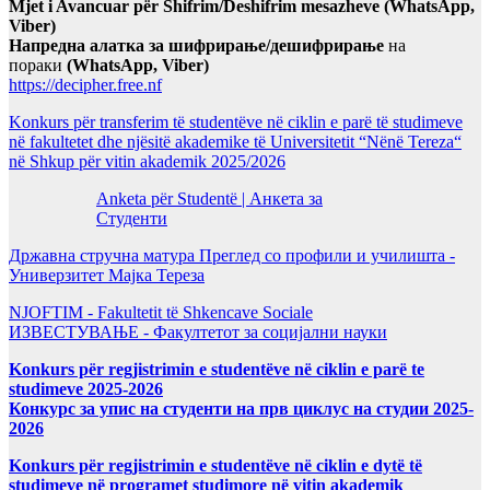
Mjet i Avancuar për Shifrim/Deshifrim mesazheve (WhatsApp,
Viber)
Напредна алатка за шифрирање/дешифрирање
на
пораки
(WhatsApp, Viber)
https://decipher.free.nf
Konkurs për transferim të studentëve në ciklin e parë të studimeve
në fakultetet dhe njësitë akademike të Universitetit “Nënë Tereza“
në Shkup për vitin akademik 2025/2026
Anketa për Studentë | Анкета за
Студенти
Државна стручна матура Преглед со профили и училишта -
Универзитет Мајка Тереза
NJOFTIM - Fakultetit të Shkencave Sociale
ИЗВЕСТУВАЊЕ - Факултетот за социјални науки
Konkurs për regjistrimin e studentëve në ciklin e parë te
studimeve 2025-2026
Конкурс за упис на студенти на прв циклус на студии 2025-
2026
Konkurs për regjistrimin e studentëve në ciklin e dytë të
studimeve në programet studimore në vitin akademik