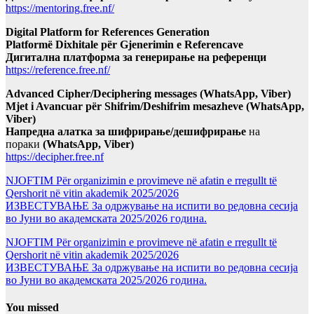
https://mentoring.free.nf/
Digital Platform for References Generation
Platformë Dixhitale për Gjenerimin e Referencave
Дигитална платформа за генерирање на референци
https://reference.free.nf/
Advanced Cipher/Deciphering messages (WhatsApp, Viber)
Mjet i Avancuar për Shifrim/Deshifrim mesazheve (WhatsApp,
Viber)
Напредна алатка за шифрирање/дешифрирање
на
пораки
(WhatsApp, Viber)
https://decipher.free.nf
NJOFTIM Për organizimin e provimeve në afatin e rregullt të
Qershorit në vitin akademik 2025/2026
ИЗВЕСТУВАЊЕ За одржување на испити во редовна сесија
во Јуни во академската 2025/2026 година.
NJOFTIM Për organizimin e provimeve në afatin e rregullt të
Qershorit në vitin akademik 2025/2026
ИЗВЕСТУВАЊЕ За одржување на испити во редовна сесија
во Јуни во академската 2025/2026 година.
You missed