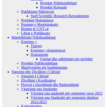
Projekte Ndërkombëtare
Projekte Rajonale
Publikimet Shkencore
Staff Scientific Research Repositorium
Projektet Hulumtuese
Punimet e Magjistraturës
Botime të UNT-së
Librat e Publikuara
Marrëdhëniet Ndërkombëtare
Erasmus +
Thirrjet
Erasmus+ eksperiencat
Dokumente
Format dhe udhëzimet për projekte
Projekte Ndërkombëtare
Marrëveshjet për bashkëpunim
Sigurimi dhe Zhvillimi i Cilësisë
Sigurimi I Cilësisë
Zhvillimi i Kurrikulave
Procesi i Akreditimit dhe Riakreditimit
Vlerësimi nga Studentët
Vlersimi nga studentët për semestrin veror 2022
Vlersimi nga Studentët për semestrin dimëror
2022/2023
Kalueshmëria