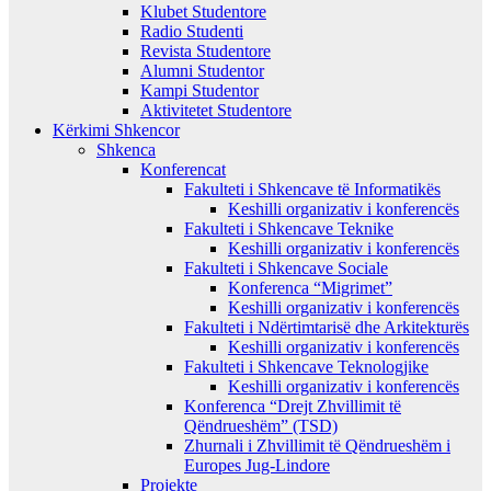
Klubet Studentore
Radio Studenti
Revista Studentore
Alumni Studentor
Kampi Studentor
Aktivitetet Studentore
Kërkimi Shkencor
Shkenca
Konferencat
Fakulteti i Shkencave të Informatikës
Keshilli organizativ i konferencës
Fakulteti i Shkencave Teknike
Keshilli organizativ i konferencës
Fakulteti i Shkencave Sociale
Konferenca “Migrimet”
Keshilli organizativ i konferencës
Fakulteti i Ndërtimtarisë dhe Arkitekturës
Keshilli organizativ i konferencës
Fakulteti i Shkencave Teknologjike
Keshilli organizativ i konferencës
Konferenca “Drejt Zhvillimit të
Qëndrueshëm” (TSD)
Zhurnali i Zhvillimit të Qëndrueshëm i
Europes Jug-Lindore
Projekte