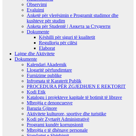
Observimi
Evaluimi
Anketë për vlerësimin e Programit studimor dhe
kushteve për studim
Anketa për Studentë | Анкета за Студенти
Dokumente
Këshilli për siguri të kualitetit
Regullorja për cilësi
Elaborat
Lajme dhe Aktivitete
Dokumente
Kalendari Akademik
Llogaritë përfundimtare
Furnizime publike
Infromata të Karaterit Publik
PROCEDURA PËR ZGJEDHJEN E REKTORIT
Kodi Etik
Katalogu i projekteve kapitale të botimit të librave
Mbrojtja e denoncuesve
Barazia Gjinore
Aktivitete kulturore, sportive dhe turistike
Kodi për Zyrtarët Administrativë
Programi kundër korrupsionit
Mbrojtja e të dhënave personale
Standartet e Shërbimit