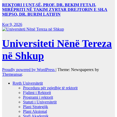
REKTORI I UNT-SË, PROF. DR. BEKIM FETAJI,
MIRËPRITI NË TAKIM ZYRTAR DREJTORIN E SH.A
MEPSO, DR. BURIM LATIFIN
Kor 9, 2026
Universiteti Nënë Tereza
në Shkup
Proudly powered by WordPress
|
Theme: Newspaperex by
Themeansar
.
Rreth Universitetit
Procedura për zgjedhje të rektorit
Fjalimi i Rektorit
Programi i rektorit
Statuti i Universitetit
Plani Strategjik
Plani Aksional
Stafi Akademik