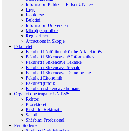
Informatori Publik – ‘Pulsi i UNT-së’
Ligje
Konkurse
Buletini
Informatori Universitar
Mbrojtjet publike
Regjistrimet
Attractions in Skopje
Fakultetet
Fakulteti i Ndërtimtarisë dhe Arkitekturës
Fakulteti i Shkencave të Informatikës
Fakulteti i Shkencave Teknike
Fakulteti i Shkencave Sociale
Fakulteti i Shkencave Teknologjike
Fakulteti Ekonomik
Fakulteti juridik
Fakulteti i shkencave humane
Organet dhe trupat e UNT-së:
Rektori
Prorektorët
Këshilli i Rektoratit
Senati
Shërbimi Profesional
Për Studentët
Studime Deridiplomike