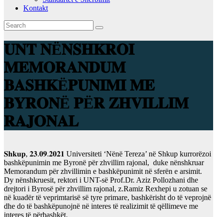
Kontakt
𝐔𝐍𝐓 𝐍Ë𝐍𝐒𝐇𝐊𝐑𝐎𝐈
𝐌𝐄𝐌𝐎𝐑𝐀𝐍𝐃𝐔𝐌
𝐁𝐀𝐒𝐇𝐊Ë𝐏𝐔𝐍𝐈𝐌𝐈 𝐌𝐄
𝐁𝐘𝐑𝐎𝐍Ë 𝐏Ë𝐑 𝐙𝐇𝐕𝐈𝐋𝐋𝐈𝐌
𝐑𝐀𝐉𝐎𝐍𝐀𝐋
𝐒𝐡𝐤𝐮𝐩, 𝟐𝟑.𝟎𝟗.𝟐𝟎𝟐𝟏 Universiteti ‘Nënë Tereza’ në Shkup kurrorëzoi
bashkëpunimin me Byronë për zhvillim rajonal, duke nënshkruar
Memorandum për zhvillimin e bashkëpunimit në sferën e arsimit.
Dy nënshkruesit, rektori i UNT-së Prof.Dr. Aziz Pollozhani dhe
drejtori i Byrosë për zhvillim rajonal, z.Ramiz Rexhepi u zotuan se
në kuadër të veprimtarisë së tyre primare, bashkërisht do të veprojnë
dhe do të bashkëpunojnë në interes të realizimit të qëllimeve me
interes të përbashkët.