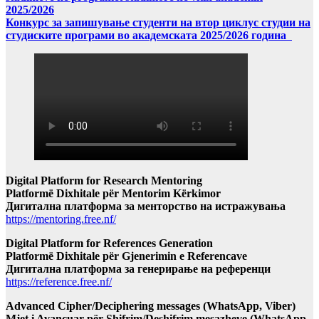
2025/2026
Конкурс за запишување студенти на втор циклус студии на
студиските програми во академската 2025/2026 година
Digital Platform for Research Mentoring
Platformë Dixhitale për Mentorim Kërkimor
Дигитална платформа за менторство на истражувања
https://mentoring.free.nf/
Digital Platform for References Generation
Platformë Dixhitale për Gjenerimin e Referencave
Дигитална платформа за генерирање на референци
https://reference.free.nf/
Advanced Cipher/Deciphering messages (WhatsApp, Viber)
Mjet i Avancuar për Shifrim/Deshifrim mesazheve (WhatsApp,