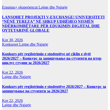
Erasmus+ eksperiencat
Lajme dhe Ngjarje
LANSOHET PROJEKTI V-EXCHANGE! UNIVERSITETI
“NËNË TEREZA” NË SHKUP UDHËHEQ NISMËN
NDËRKOMBËTARE PËR EDUKIMIN DIGJITAL DHE
QYTETARINË GLOBALE
Kor 30, 2026
Konkurset
Lajme dhe Ngjarje
Konkurs për regjistrimin e studentëve në ciklin e dytë
2026/2027 – Конкурс за запишување на студенти на втор
циклус студии за 2026/2027
Kor 22, 2026
Lajme dhe Ngjarje
Konkurs për regjistrimin e studentëve 2026/2027 – Конкурс за
запишување на студенти за 2026/2027
Kor 22, 2026
Lajme dhe Ngjarje