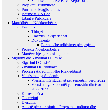
Staff Scientific Research Repositorium
Projektet Hulumtuese
Punimet e Magjistraturës
Botime të UNT-së
Librat e Publikuara
Marrëdhëniet Ndërkombëtare
Erasmus +
Thirrjet
Erasmus+ eksperiencat
Dokumente
Format dhe udhëzimet për projekte
Projekte Ndërkombëtare
Marrëveshjet për bashkëpunim
Sigurimi dhe Zhvillimi i Cilësisë
Sigurimi I Cilësisë
Zhvillimi i Kurrikulave
Procesi i Akreditimit dhe Riakreditimit
Vlerësimi nga Studentët
Vlersimi nga studentët për semestrin veror 2022
Vlersimi nga Studentët për semestrin dimëror
2022/2023
Kalueshmëria
Observimi
Evaluimi
Anketë për vlerësimin e Programit studimor dhe