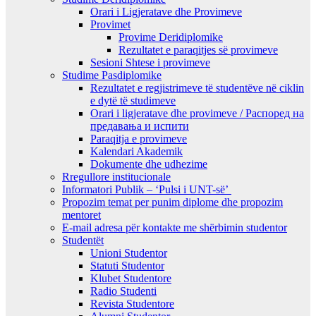
Orari i Ligjeratave dhe Provimeve
Provimet
Provime Deridiplomike
Rezultatet e paraqitjes së provimeve
Sesioni Shtese i provimeve
Studime Pasdiplomike
Rezultatet e regjistrimeve të studentëve në ciklin
e dytë të studimeve
Orari i ligjeratave dhe provimeve / Распоред на
предавањa и испити
Paraqitja e provimeve
Kalendari Akademik
Dokumente dhe udhezime
Rregullore institucionale
Informatori Publik – ‘Pulsi i UNT-së’
Propozim temat per punim diplome dhe propozim
mentoret
E-mail adresa për kontakte me shërbimin studentor
Studentët
Unioni Studentor
Statuti Studentor
Klubet Studentore
Radio Studenti
Revista Studentore