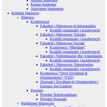
Alumni Studentor
Kampi Studentor
Aktivitetet Studentore
Kërkimi Shkencor
Shkenca
Konferencat
Fakulteti i Shkencave të Informatikës
Keshilli organizativ i konferencës
Fakulteti i Shkencave Teknike
Keshilli organizativ i konferencës
Fakulteti i Shkencave Sociale
Konferenca “Migrimet”
Keshilli organizativ i konferencës
Fakulteti i Ndërtimtarisë dhe Arkitekturës
Keshilli organizativ i konferencës
Fakulteti i Shkencave Teknologjike
Keshilli organizativ i konferencës
Konferenca “Drejt Zhvillimit të
Qëndrueshëm” (TSD)
Zhurnali i Zhvillimit të Qëndrueshëm i
Europes Jug-Lindore
Projekte
Projekte Ndërkombëtare
Projekte Rajonale
Publikimet Shkencore