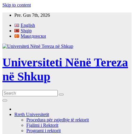
Skip to content
Pre. Gus 7th, 2026
English
Shqip
Македонски
Universiteti Nënë Tereza
në Shkup
Rreth Universitetit
Procedura për zgjedhje të rektorit
Fjalimi i Rektorit
Programi i rektorit