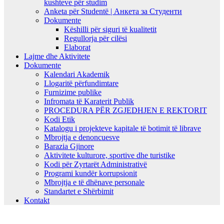
kushteve për studim
Anketa për Studentë | Анкета за Студенти
Dokumente
Këshilli për siguri të kualitetit
Regullorja për cilësi
Elaborat
Lajme dhe Aktivitete
Dokumente
Kalendari Akademik
Llogaritë përfundimtare
Furnizime publike
Infromata të Karaterit Publik
PROCEDURA PËR ZGJEDHJEN E REKTORIT
Kodi Etik
Katalogu i projekteve kapitale të botimit të librave
Mbrojtja e denoncuesve
Barazia Gjinore
Aktivitete kulturore, sportive dhe turistike
Kodi për Zyrtarët Administrativë
Programi kundër korrupsionit
Mbrojtja e të dhënave personale
Standartet e Shërbimit
Kontakt