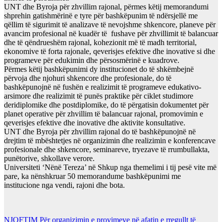
UNT dhe Byroja për zhvillim rajonal, përmes këtij memorandumi
shprehin gatishmërinë e tyre për bashkëpunim të ndërsjellë me
qëllim të sigurimit të analizave të nevojshme shkencore, planeve për
avancim profesional në kuadër të fushave për zhvillimit të balancuar
dhe të qëndrueshëm rajonal, kohezionit më të madh territorial,
ekonomive të forta rajonale, qeverisjes efektive dhe inovative si dhe
programeve për edukimin dhe përsosmërinë e kuadrove.
Përmes këtij bashkëpunimi dy institucionet do të shkëmbejnë
përvoja dhe njohuri shkencore dhe profesionale, do të
bashkëpunojnë në fushën e realizimit të programeve edukativo-
arsimore dhe realizimit të punës praktike për ciklet studimore
deridiplomike dhe postdiplomike, do të përgatisin dokumentet për
planet operative për zhvillim të balancuar rajonal, promovimin e
qeverisjes efektive dhe inovative dhe aktivite konsultative.
UNT dhe Byroja për zhvillim rajonal do të bashkëpunojnë në
drejtim të mbështetjes në organizimin dhe realizimin e konferencave
profesionale dhe shkencore, seminareve, tryezave të rrumbullakta,
punëtorive, shkollave verore.
Universiteti ‘Nënë Tereza’ në Shkup nga themelimi i tij pesë vite më
pare, ka nënshkruar 50 memorandume bashkëpunimi me
institucione nga vendi, rajoni dhe bota.
NJOFTIM Për organizimin e provimeve në afatin e rregullt të