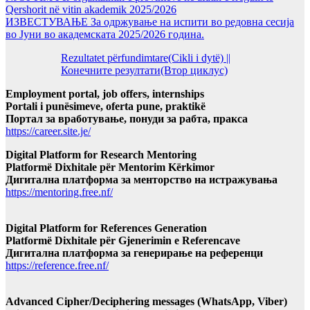
Qershorit në vitin akademik 2025/2026
ИЗВЕСТУВАЊЕ За одржување на испити во редовна сесија
во Јуни во академската 2025/2026 година.
Rezultatet përfundimtare(Cikli i dytë) ||
Конечните резултати(Втор циклус)
Employment portal, job offers, internships
Portali i punësimeve, oferta pune, praktikë
Портал за вработување, понуди за рабта, пракса
https://career.site.je/
Digital Platform for Research Mentoring
Platformë Dixhitale për Mentorim Kërkimor
Дигитална платформа за менторство на истражувања
https://mentoring.free.nf/
Digital Platform for References Generation
Platformë Dixhitale për Gjenerimin e Referencave
Дигитална платформа за генерирање на референци
https://reference.free.nf/
Advanced Cipher/Deciphering messages (WhatsApp, Viber)