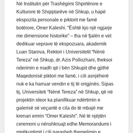
Në Institutin për Trashëgimi Shpirtërore e
Kulturore të Shqiptarëve në Shkup, u hapë
ekspozita personale e piktorit me famë
botërore, Omer Kaleshi. “Është kjo një ngjarje
me dimensione historike” – tha në fjalën e vet
dedikuar veprave të ekspozuara, akademik
Luan Starova. Rektori i Universitetit “Nënë
Tereza” në Shkup, dr. Azis Pollozhani, theksoi
nderimin e madh që i bën Shkupit dhe gjithë
Maqedonisë piktori me famë, i cili asnjëherë
nuk e ka harruar vendin e tij të origjinës. Sipas
tij, Universiteti “Nënë Tereza” në Shkup, që në
projektin ideor ka planifikuar ndërtimin e
galerisë së veçantë e cila do të mbajë me
krenari emrin “Omer Kaleshi”. Në të njëjtën
ceremoni u nënshkruajt edhe Memorandumi i
mirëkuptimit i cili parasheh themelimin e