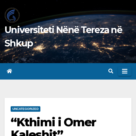
Skip
to
content
Universiteti Nënë Tereza në
Shkup
UNCATEGORIZED
“Kthimi i Omer
Kaleshit”