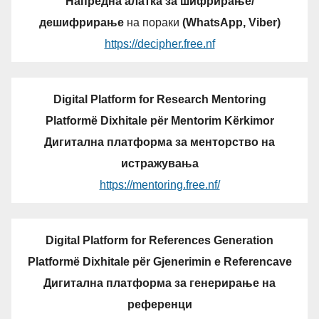
Напредна алатка за шифрирање/
дешифрирање
на пораки
(WhatsApp, Viber)
https://decipher.free.nf
Digital Platform for Research Mentoring
Platformë Dixhitale për Mentorim Kërkimor
Дигитална платформа за менторство на
истражувања
https://mentoring.free.nf/
Digital Platform for References Generation
Platformë Dixhitale për Gjenerimin e Referencave
Дигитална платформа за генерирање на
референци