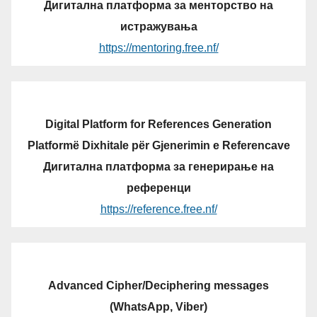
Дигитална платформа за менторство на
истражувања
https://mentoring.free.nf/
Digital Platform for References Generation
Platformë Dixhitale për Gjenerimin e Referencave
Дигитална платформа за генерирање на
референци
https://reference.free.nf/
Advanced Cipher/Deciphering messages
(WhatsApp, Viber)