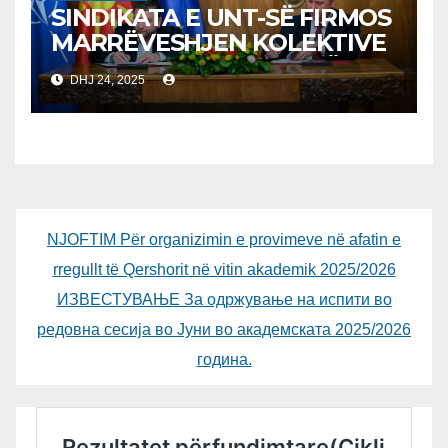
SINDIKATA E UNT-SË FIRMOS
MARRËVESHJEN KOLEKTIVE
ME KUVENDIN E RMV-SË
DHJ 24, 2025
NJOFTIM Për organizimin e provimeve në afatin e
rregullt të Qershorit në vitin akademik 2025/2026
ИЗВЕСТУВАЊЕ За одржување на испити во
редовна сесија во Јуни во академската 2025/2026
година.