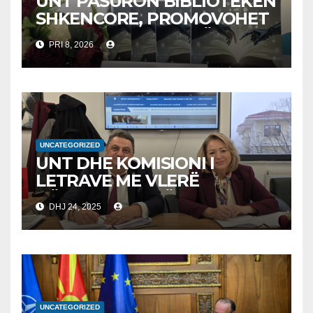
UNT PASURON BIBLIOTEKËN
SHKENCORE, PROMOVOHET
LIBRI SHKENCAT E TË
PRI 8, 2026
DHËNAVE, NGA PROF. DR.
BEKIM FETAJI
UNCATEGORIZED
UNT DHE KOMISIONI I
LETRAVE ME VLERË
NËNSHKRUAJNË
DHJ 24, 2025
MEMORANDUM
BASHKËPUNIMI PËR
AVANCIMIN E EDUKIMIT
FINANCIAR
UNCATEGORIZED