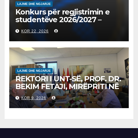
LAJME DHE NGJARJE
Konkurs për regjistrimin e
studentëve 2026/2027 –
Конкурс за запишување на
KOR 22, 2026
студенти за 2026/2027
LAJME DHE NGJARJE
REKTORI I UNT-SË, PROF. DR.
BEKIM FETAJI, MIRËPRITI NË
TAKIM ZYRTAR DREJTORIN E
KOR 9, 2026
SH.A MEPSO, DR. BURIM
LATIFIN