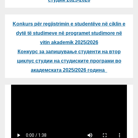
Konkurs për regjistrimin e studentëve në ciklin e
dytë të studimeve në programet studimore në
vitin akademik 2025/2026
Конкурс за запишување студенти на втор
циклус студии на студиските програми во
академската 2025/2026 година