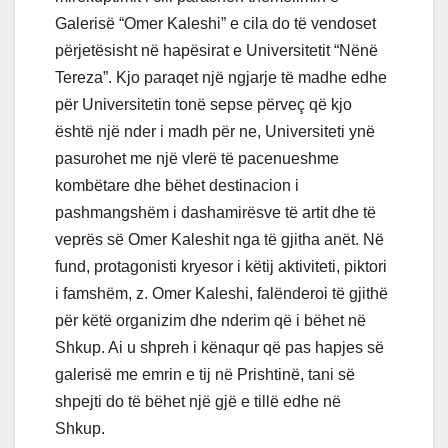
Galerisë “Omer Kaleshi” e cila do të vendoset
përjetësisht në hapësirat e Universitetit “Nënë
Tereza”. Kjo paraqet një ngjarje të madhe edhe
për Universitetin tonë sepse përveç që kjo
është një nder i madh për ne, Universiteti ynë
pasurohet me një vlerë të pacenueshme
kombëtare dhe bëhet destinacion i
pashmangshëm i dashamirësve të artit dhe të
veprës së Omer Kaleshit nga të gjitha anët. Në
fund, protagonisti kryesor i këtij aktiviteti, piktori
i famshëm, z. Omer Kaleshi, falënderoi të gjithë
për këtë organizim dhe nderim që i bëhet në
Shkup. Ai u shpreh i kënaqur që pas hapjes së
galerisë me emrin e tij në Prishtinë, tani së
shpejti do të bëhet një gjë e tillë edhe në
Shkup.