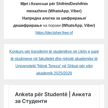
Mjet i Avancuar për Shifrim/Deshifrim
mesazheve (WhatsApp, Viber)
Напредна алатка за шифрирање/
дешифрирање
на пораки
(WhatsApp, Viber)
https://decipher.free.nf
Konkurs për transferim të studentëve në ciklin e parë
të studimeve në fakultetet dhe njësitë akademike të
Universitetit “Nënë Tereza“ në Shkup për vitin
akademik 2025/2026