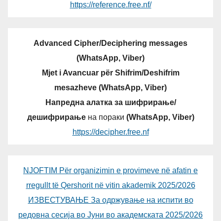
https://reference.free.nf/
Advanced Cipher/Deciphering messages
(WhatsApp, Viber)
Mjet i Avancuar për Shifrim/Deshifrim
mesazheve (WhatsApp, Viber)
Напредна алатка за шифрирање/
дешифрирање
на пораки
(WhatsApp, Viber)
https://decipher.free.nf
NJOFTIM Për organizimin e provimeve në afatin e
rregullt të Qershorit në vitin akademik 2025/2026
ИЗВЕСТУВАЊЕ За одржување на испити во
редовна сесија во Јуни во академската 2025/2026