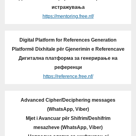
истражувања
https://mentoring.free.nf/
Digital Platform for References Generation
Platformë Dixhitale për Gjenerimin e Referencave
Дигитална платформа за генерирање на
референци
https://reference.free.nf/
Advanced Cipher/Deciphering messages
(WhatsApp, Viber)
Mjet i Avancuar për Shifrim/Deshifrim
mesazheve (WhatsApp, Viber)