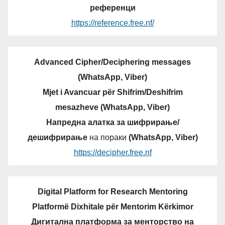
референци
https://reference.free.nf/
Advanced Cipher/Deciphering messages
(WhatsApp, Viber)
Mjet i Avancuar për Shifrim/Deshifrim
mesazheve (WhatsApp, Viber)
Напредна алатка за шифрирање/
дешифрирање
на пораки
(WhatsApp, Viber)
https://decipher.free.nf
Digital Platform for Research Mentoring
Platformë Dixhitale për Mentorim Kërkimor
Дигитална платформа за менторство на