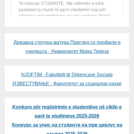
Државна стручна матура Преглед со профили и
училишта - Универзитет Мајка Тереза
NJOFTIM - Fakultetit të Shkencave Sociale
ИЗВЕСТУВАЊЕ - Факултетот за социјални науки
Konkurs për regjistrimin e studentëve në ciklin e
parë te studimeve 2025-2026
Конкурс за упис на студенти на прв циклус на
студии 2025-2026