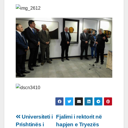
Lëvizje
Universiteti i
Fjalimi i rektorit në
Prishtinës i
hapjen e Tryezës