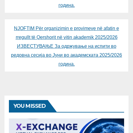
година.
NJOFTIM Për organizimin e provimeve në afatin e
rregullt të Qershorit në vitin akademik 2025/2026
ИЗВЕСТУВАЊЕ За одржување на испити во
редовна сесија во Јуни во академската 2025/2026
година.
YOU MISSED