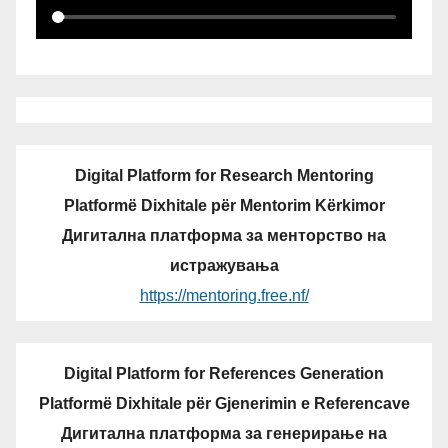
Digital Platform for Research Mentoring
Platformë Dixhitale për Mentorim Kërkimor
Дигитална платформа за менторство на
истражувања
https://mentoring.free.nf/
Digital Platform for References Generation
Platformë Dixhitale për Gjenerimin e Referencave
Дигитална платформа за генерирање на