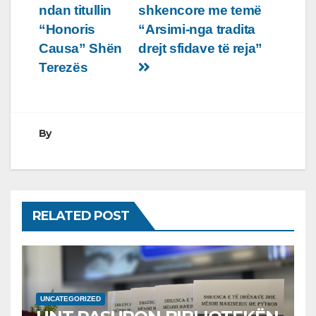
te
ndan titullin
shkencore me temë
postimet
“Honoris
“Arsimi-nga tradita
Causa” Shën
drejt sfidave të reja”
Terezës
By
RELATED POST
UNCATEGORIZED