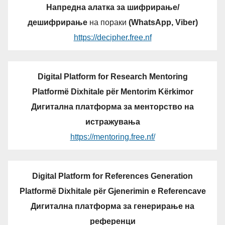
Напредна алатка за шифрирање/
дешифрирање
на пораки
(WhatsApp, Viber)
https://decipher.free.nf
Digital Platform for Research Mentoring
Platformë Dixhitale për Mentorim Kërkimor
Дигитална платформа за менторство на
истражувања
https://mentoring.free.nf/
Digital Platform for References Generation
Platformë Dixhitale për Gjenerimin e Referencave
Дигитална платформа за генерирање на
референци