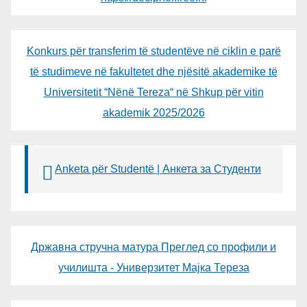
Konkurs për transferim të studentëve në ciklin e parë
të studimeve në fakultetet dhe njësitë akademike të
Universitetit “Nënë Tereza“ në Shkup për vitin
akademik 2025/2026
Anketa për Studentë | Анкета за Студенти
Државна стручна матура Преглед со профили и
училишта - Универзитет Мајка Тереза