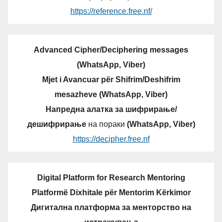
https://reference.free.nf/
Advanced Cipher/Deciphering messages
(WhatsApp, Viber)
Mjet i Avancuar për Shifrim/Deshifrim
mesazheve (WhatsApp, Viber)
Напредна алатка за шифрирање/
дешифрирање
на пораки
(WhatsApp, Viber)
https://decipher.free.nf
Digital Platform for Research Mentoring
Platformë Dixhitale për Mentorim Kërkimor
Дигитална платформа за менторство на