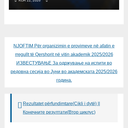
KOR 22, 2026
студенти за 2026/2027
NJOFTIM Për organizimin e provimeve në afatin e
rregullt të Qershorit në vitin akademik 2025/2026
ИЗВЕСТУВАЊЕ За одржување на испити во
редовна сесија во Јуни во академската 2025/2026
година.
Rezultatet përfundimtare(Cikli i dytë) ||
Конечните резултати(Втор циклус)