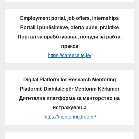
Employment portal, job offers, internships
Portali i punësimeve, oferta pune, praktikë
Портал за вработување, понуди за рабта,
пракса
https://career.site.je/
Digital Platform for Research Mentoring
Platformë Dixhitale për Mentorim Kërkimor
Дигитална платформа за менторство на
истражувања
https://mentoring.free.nf/