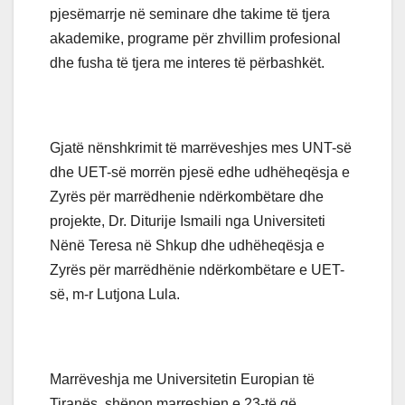
pjesëmarrje në seminare dhe takime të tjera
akademike, programe për zhvillim profesional
dhe fusha të tjera me interes të përbashkët.
Gjatë nënshkrimit të marrëveshjes mes UNT-së
dhe UET-së morrën pjesë edhe udhëheqësja e
Zyrës për marrëdhenie ndërkombëtare dhe
projekte, Dr. Diturije Ismaili nga Universiteti
Nënë Teresa në Shkup dhe udhëheqësja e
Zyrës për marrëdhënie ndërkombëtare e UET-
së, m-r Lutjona Lula.
Marrëveshja me Universitetin Europian të
Tiranës, shënon marreshjen e 23-të që