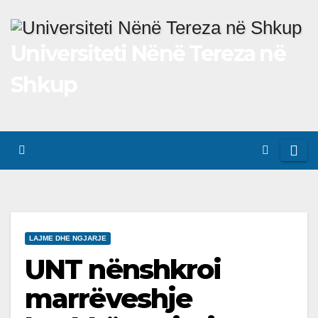
Skip
to
Universiteti Nënë Tereza në
content
Shkup
LAJME DHE NGJARJE
UNT nënshkroi
marrëveshje