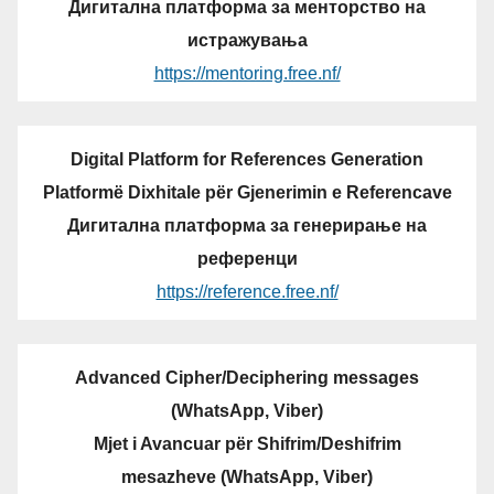
Дигитална платформа за менторство на
истражувања
https://mentoring.free.nf/
Digital Platform for References Generation
Platformë Dixhitale për Gjenerimin e Referencave
Дигитална платформа за генерирање на
референци
https://reference.free.nf/
Advanced Cipher/Deciphering messages
(WhatsApp, Viber)
Mjet i Avancuar për Shifrim/Deshifrim
mesazheve (WhatsApp, Viber)