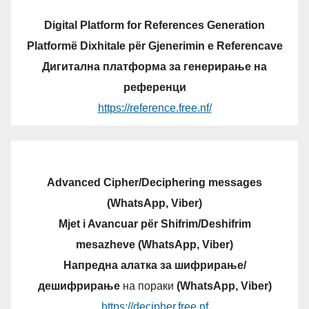
Digital Platform for References Generation
Platformë Dixhitale për Gjenerimin e Referencave
Дигитална платформа за генерирање на
референци
https://reference.free.nf/
Advanced Cipher/Deciphering messages
(WhatsApp, Viber)
Mjet i Avancuar për Shifrim/Deshifrim
mesazheve (WhatsApp, Viber)
Напредна алатка за шифрирање/
дешифрирање
на пораки
(WhatsApp, Viber)
https://decipher.free.nf