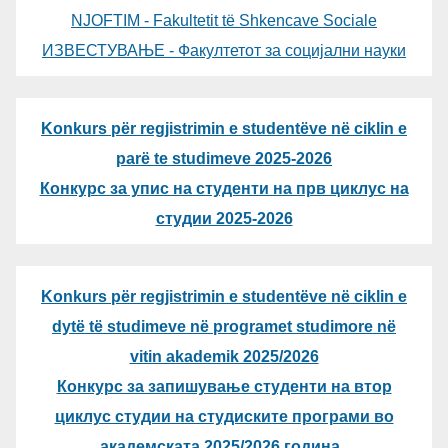
NJOFTIM - Fakultetit të Shkencave Sociale
ИЗВЕСТУВАЊЕ - Факултетот за социјални науки
Konkurs për regjistrimin e studentëve në ciklin e
parë te studimeve 2025-2026
Конкурс за упис на студенти на прв циклус на
студии 2025-2026
Konkurs për regjistrimin e studentëve në ciklin e
dytë të studimeve në programet studimore në
vitin akademik 2025/2026
Конкурс за запишување студенти на втор
циклус студии на студиските програми во
академската 2025/2026 година