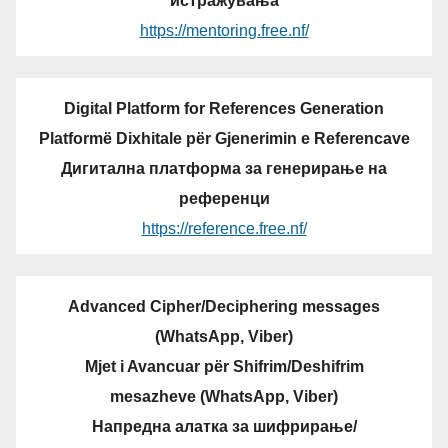
истражувања
https://mentoring.free.nf/
Digital Platform for References Generation
Platformë Dixhitale për Gjenerimin e Referencave
Дигитална платформа за генерирање на
референци
https://reference.free.nf/
Advanced Cipher/Deciphering messages
(WhatsApp, Viber)
Mjet i Avancuar për Shifrim/Deshifrim
mesazheve (WhatsApp, Viber)
Напредна алатка за шифрирање/