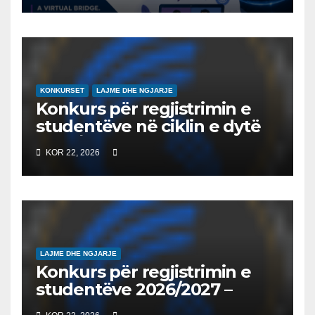
NDËRKOMBËTARE PËR
EDUKIMIN DIGJITAL DHE
QYTETARINË GLOBALE
KONKURSET
LAJME DHE NGJARJE
Konkurs për regjistrimin e
studentëve në ciklin e dytë
2026/2027 – Конкурс за
KOR 22, 2026
запишување на студенти
на втор циклус студии за
2026/2027
LAJME DHE NGJARJE
Konkurs për regjistrimin e
studentëve 2026/2027 –
Конкурс за запишување на