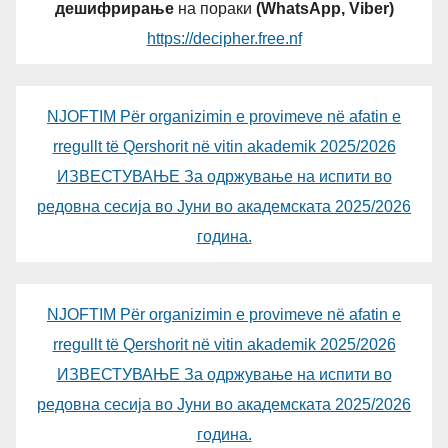
дешифрирање
на пораки
(WhatsApp, Viber)
https://decipher.free.nf
NJOFTIM Për organizimin e provimeve në afatin e
rregullt të Qershorit në vitin akademik 2025/2026
ИЗВЕСТУВАЊЕ За одржување на испити во
редовна сесија во Јуни во академската 2025/2026
година.
NJOFTIM Për organizimin e provimeve në afatin e
rregullt të Qershorit në vitin akademik 2025/2026
ИЗВЕСТУВАЊЕ За одржување на испити во
редовна сесија во Јуни во академската 2025/2026
година.