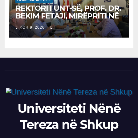
LAJME DHE NGJARJE
REKTORI I UNT-SË, PROF. DR.
BEKIM FETAJI, MIRËPRITI NË
TAKIM ZYRTAR DREJTORIN E
KOR 9, 2026
SH.A MEPSO, DR. BURIM
LATIFIN
Universiteti Nënë
Tereza në Shkup