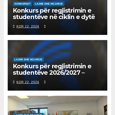
KONKURSET
LAJME DHE NGJARJE
Konkurs për regjistrimin e
studentëve në ciklin e dytë
2026/2027 – Конкурс за
KOR 22, 2026
запишување на студенти
на втор циклус студии за
2026/2027
LAJME DHE NGJARJE
Konkurs për regjistrimin e
studentëve 2026/2027 –
Конкурс за запишување на
KOR 22, 2026
студенти за 2026/2027