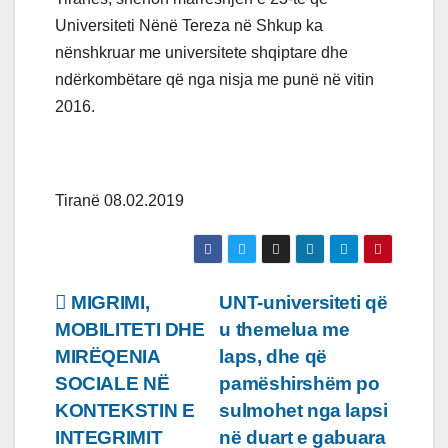
Universiteti Nënë Tereza në Shkup ka
nënshkruar me universitete shqiptare dhe
ndërkombëtare që nga nisja me punë në vitin
2016.
Tiranë 08.02.2019
Lëvizje
MIGRIMI,
UNT-universiteti që
MOBILITETI DHE
u themelua me
te
MIRËQENIA
laps, dhe që
postimet
SOCIALE NË
pamëshirshëm po
KONTEKSTIN E
sulmohet nga lapsi
INTEGRIMIT
në duart e gabuara