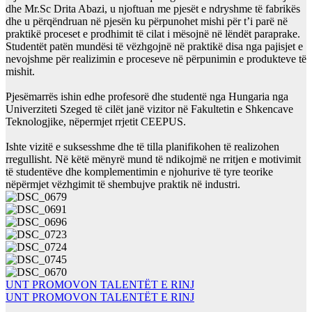
dhe Mr.Sc Drita Abazi, u njoftuan me pjesët e ndryshme të fabrikës
dhe u përqëndruan në pjesën ku përpunohet mishi për t’i parë në
praktikë proceset e prodhimit të cilat i mësojnë në lëndët paraprake.
Studentët patën mundësi të vëzhgojnë në praktikë disa nga pajisjet e
nevojshme për realizimin e proceseve në përpunimin e produkteve të
mishit.
Pjesëmarrës ishin edhe profesorë dhe studentë nga Hungaria nga
Univerziteti Szeged të cilët janë vizitor në Fakultetin e Shkencave
Teknologjike, nëpermjet rrjetit CEEPUS.
Ishte vizitë e suksesshme dhe të tilla planifikohen të realizohen
rregullisht. Në këtë mënyrë mund të ndikojmë ne rritjen e motivimit
të studentëve dhe komplementimin e njohurive të tyre teorike
nëpërmjet vëzhgimit të shembujve praktik në industri.
Lëvizje
UNT PROMOVON TALENTËT E RINJ
UNT PROMOVON TALENTËT E RINJ
te