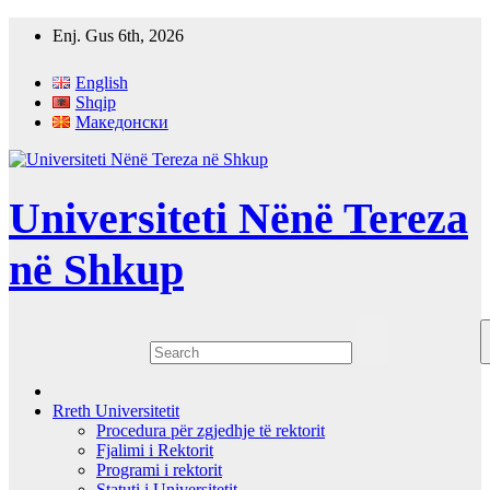
Skip
Enj. Gus 6th, 2026
to
content
English
Shqip
Македонски
Universiteti Nënë Tereza
në Shkup
Rreth Universitetit
Procedura për zgjedhje të rektorit
Fjalimi i Rektorit
Programi i rektorit
Statuti i Universitetit