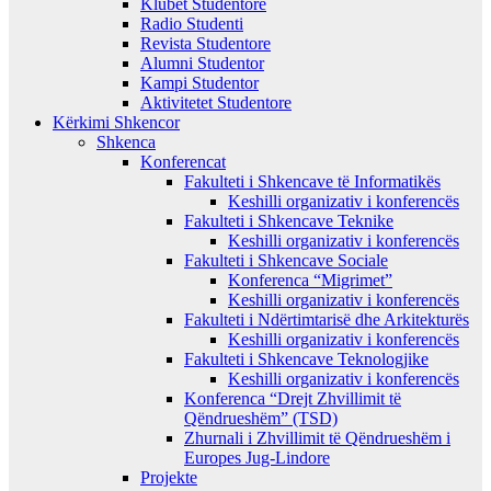
Klubet Studentore
Radio Studenti
Revista Studentore
Alumni Studentor
Kampi Studentor
Aktivitetet Studentore
Kërkimi Shkencor
Shkenca
Konferencat
Fakulteti i Shkencave të Informatikës
Keshilli organizativ i konferencës
Fakulteti i Shkencave Teknike
Keshilli organizativ i konferencës
Fakulteti i Shkencave Sociale
Konferenca “Migrimet”
Keshilli organizativ i konferencës
Fakulteti i Ndërtimtarisë dhe Arkitekturës
Keshilli organizativ i konferencës
Fakulteti i Shkencave Teknologjike
Keshilli organizativ i konferencës
Konferenca “Drejt Zhvillimit të
Qëndrueshëm” (TSD)
Zhurnali i Zhvillimit të Qëndrueshëm i
Europes Jug-Lindore
Projekte