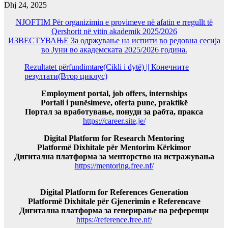
Dhj 24, 2025
NJOFTIM Për organizimin e provimeve në afatin e rregullt të
Qershorit në vitin akademik 2025/2026
ИЗВЕСТУВАЊЕ За одржување на испити во редовна сесија
во Јуни во академската 2025/2026 година.
Rezultatet përfundimtare(Cikli i dytë) || Конечните
резултати(Втор циклус)
Employment portal, job offers, internships
Portali i punësimeve, oferta pune, praktikë
Портал за вработување, понуди за рабта, пракса
https://career.site.je/
Digital Platform for Research Mentoring
Platformë Dixhitale për Mentorim Kërkimor
Дигитална платформа за менторство на истражувања
https://mentoring.free.nf/
Digital Platform for References Generation
Platformë Dixhitale për Gjenerimin e Referencave
Дигитална платформа за генерирање на референци
https://reference.free.nf/