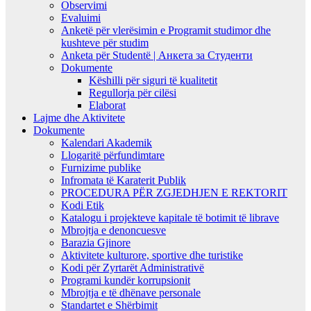
Observimi
Evaluimi
Anketë për vlerësimin e Programit studimor dhe
kushteve për studim
Anketa për Studentë | Анкета за Студенти
Dokumente
Këshilli për siguri të kualitetit
Regullorja për cilësi
Elaborat
Lajme dhe Aktivitete
Dokumente
Kalendari Akademik
Llogaritë përfundimtare
Furnizime publike
Infromata të Karaterit Publik
PROCEDURA PËR ZGJEDHJEN E REKTORIT
Kodi Etik
Katalogu i projekteve kapitale të botimit të librave
Mbrojtja e denoncuesve
Barazia Gjinore
Aktivitete kulturore, sportive dhe turistike
Kodi për Zyrtarët Administrativë
Programi kundër korrupsionit
Mbrojtja e të dhënave personale
Standartet e Shërbimit