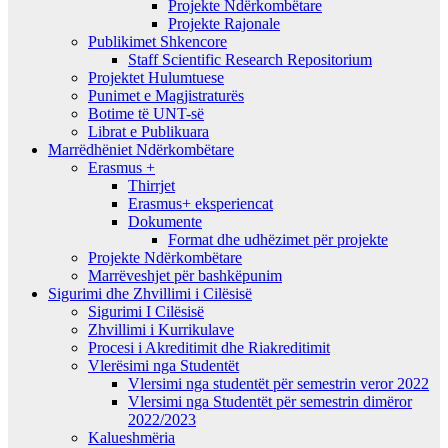
Projekte Ndërkombëtare
Projekte Rajonale
Publikimet Shkencore
Staff Scientific Research Repositorium
Projektet Hulumtuese
Punimet e Magjistraturës
Botime të UNT-së
Librat e Publikuara
Marrëdhëniet Ndërkombëtare
Erasmus +
Thirrjet
Erasmus+ eksperiencat
Dokumente
Format dhe udhëzimet për projekte
Projekte Ndërkombëtare
Marrëveshjet për bashkëpunim
Sigurimi dhe Zhvillimi i Cilësisë
Sigurimi I Cilësisë
Zhvillimi i Kurrikulave
Procesi i Akreditimit dhe Riakreditimit
Vlerësimi nga Studentët
Vlersimi nga studentët për semestrin veror 2022
Vlersimi nga Studentët për semestrin dimëror
2022/2023
Kalueshmëria