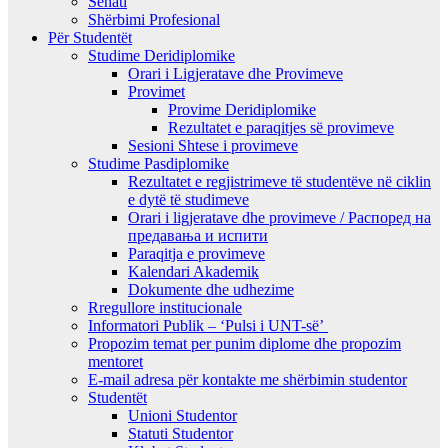
Senati
Shërbimi Profesional
Për Studentët
Studime Deridiplomike
Orari i Ligjeratave dhe Provimeve
Provimet
Provime Deridiplomike
Rezultatet e paraqitjes së provimeve
Sesioni Shtese i provimeve
Studime Pasdiplomike
Rezultatet e regjistrimeve të studentëve në ciklin
e dytë të studimeve
Orari i ligjeratave dhe provimeve / Распоред на
предавањa и испити
Paraqitja e provimeve
Kalendari Akademik
Dokumente dhe udhezime
Rregullore institucionale
Informatori Publik – ‘Pulsi i UNT-së’
Propozim temat per punim diplome dhe propozim
mentoret
E-mail adresa për kontakte me shërbimin studentor
Studentët
Unioni Studentor
Statuti Studentor