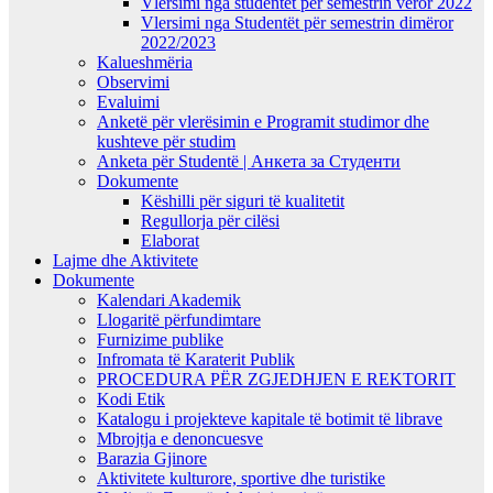
Vlersimi nga studentët për semestrin veror 2022
Vlersimi nga Studentët për semestrin dimëror
2022/2023
Kalueshmëria
Observimi
Evaluimi
Anketë për vlerësimin e Programit studimor dhe
kushteve për studim
Anketa për Studentë | Анкета за Студенти
Dokumente
Këshilli për siguri të kualitetit
Regullorja për cilësi
Elaborat
Lajme dhe Aktivitete
Dokumente
Kalendari Akademik
Llogaritë përfundimtare
Furnizime publike
Infromata të Karaterit Publik
PROCEDURA PËR ZGJEDHJEN E REKTORIT
Kodi Etik
Katalogu i projekteve kapitale të botimit të librave
Mbrojtja e denoncuesve
Barazia Gjinore
Aktivitete kulturore, sportive dhe turistike