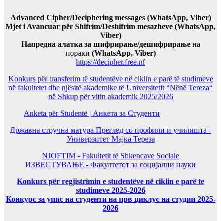
Advanced Cipher/Deciphering messages (WhatsApp, Viber)
Mjet i Avancuar për Shifrim/Deshifrim mesazheve (WhatsApp,
Viber)
Напредна алатка за шифрирање/дешифрирање
на
пораки
(WhatsApp, Viber)
https://decipher.free.nf
Konkurs për transferim të studentëve në ciklin e parë të studimeve
në fakultetet dhe njësitë akademike të Universitetit “Nënë Tereza“
në Shkup për vitin akademik 2025/2026
Anketa për Studentë | Анкета за Студенти
Државна стручна матура Преглед со профили и училишта -
Универзитет Мајка Тереза
NJOFTIM - Fakultetit të Shkencave Sociale
ИЗВЕСТУВАЊЕ - Факултетот за социјални науки
Konkurs për regjistrimin e studentëve në ciklin e parë te
studimeve 2025-2026
Конкурс за упис на студенти на прв циклус на студии 2025-
2026