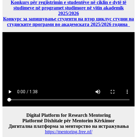
Konkurs për regjistrimin e studentëve në ciklin e dytë të
studimeve në programet studimore në vitin akademik
2025/2026
Конкурс за запишување студенти на втор циклус студии на
студиските програми во академската 2025/2026 година
Digital Platform for Research Mentoring
Platformë Dixhitale për Mentorim Kërkimor
Дигитална платформа за менторство на истражувања
https://mentoring.free.nf/