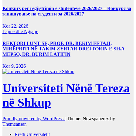
Konkurs për regjistrimin e studentëve 2026/2027 – Конкурс за
запишување на студенти за 2026/2027
Kor 22, 2026
Lajme dhe Ngjarje
REKTORI I UNT-SË, PROF. DR. BEKIM FETAJI,
MIRËPRITI NË TAKIM ZYRTAR DREJTORIN E SH.A
MEPSO, DR. BURIM LATIFIN
Kor 9, 2026
Universiteti Nënë Tereza
në Shkup
Proudly powered by WordPress
|
Theme: Newspaperex by
Themeansar
.
Rreth Universitetit