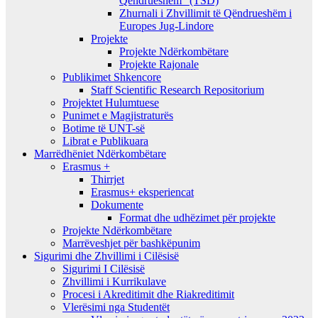
Qëndrueshëm” (TSD)
Zhurnali i Zhvillimit të Qëndrueshëm i
Europes Jug-Lindore
Projekte
Projekte Ndërkombëtare
Projekte Rajonale
Publikimet Shkencore
Staff Scientific Research Repositorium
Projektet Hulumtuese
Punimet e Magjistraturës
Botime të UNT-së
Librat e Publikuara
Marrëdhëniet Ndërkombëtare
Erasmus +
Thirrjet
Erasmus+ eksperiencat
Dokumente
Format dhe udhëzimet për projekte
Projekte Ndërkombëtare
Marrëveshjet për bashkëpunim
Sigurimi dhe Zhvillimi i Cilësisë
Sigurimi I Cilësisë
Zhvillimi i Kurrikulave
Procesi i Akreditimit dhe Riakreditimit
Vlerësimi nga Studentët