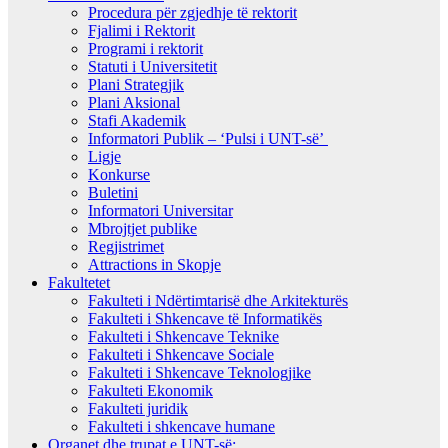
Procedura për zgjedhje të rektorit
Fjalimi i Rektorit
Programi i rektorit
Statuti i Universitetit
Plani Strategjik
Plani Aksional
Stafi Akademik
Informatori Publik – ‘Pulsi i UNT-së’
Ligje
Konkurse
Buletini
Informatori Universitar
Mbrojtjet publike
Regjistrimet
Attractions in Skopje
Fakultetet
Fakulteti i Ndërtimtarisë dhe Arkitekturës
Fakulteti i Shkencave të Informatikës
Fakulteti i Shkencave Teknike
Fakulteti i Shkencave Sociale
Fakulteti i Shkencave Teknologjike
Fakulteti Ekonomik
Fakulteti juridik
Fakulteti i shkencave humane
Organet dhe trupat e UNT-së: