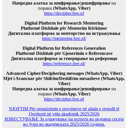
Напредна алатка за шифрирање/дешифрирање
на
пораки
(WhatsApp, Viber)
https://decipher.free.nf
Digital Platform for Research Mentoring
Platformë Dixhitale për Mentorim Kërkimor
Дигитална платформа за менторство на истражувања
https://mentoring.free.nf/
Digital Platform for References Generation
Platformë Dixhitale për Gjenerimin e Referencave
Дигитална платформа за генерирање на референци
https://reference.free.nf/
Advanced Cipher/Deciphering messages (WhatsApp, Viber)
Mjet i Avancuar për Shifrim/Deshifrim mesazheve (WhatsApp,
Viber)
Напредна алатка за шифрирање/дешифрирање
на
пораки
(WhatsApp, Viber)
https://decipher.free.nf
NJOFTIM Për organizimin e provimeve në afatin e rregullt të
Qershorit në vitin akademik 2025/2026
ИЗВЕСТУВАЊЕ За одржување на испити во редовна сесија
во Јуни во академската 2025/2026 година.