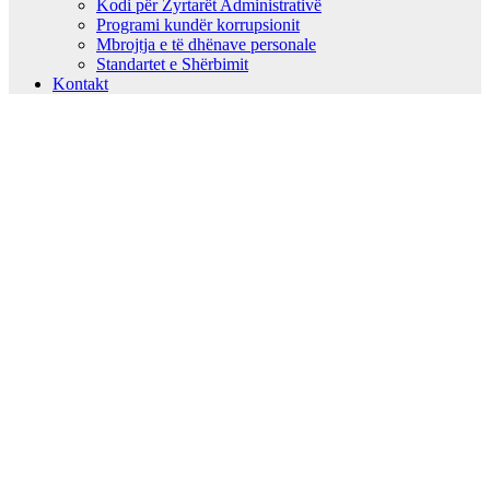
Kodi për Zyrtarët Administrativë
Programi kundër korrupsionit
Mbrojtja e të dhënave personale
Standartet e Shërbimit
Kontakt