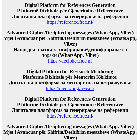
Digital Platform for References Generation
Platformë Dixhitale për Gjenerimin e Referencave
Дигитална платформа за генерирање на референци
https://reference.free.nf/
Advanced Cipher/Deciphering messages (WhatsApp, Viber)
Mjet i Avancuar për Shifrim/Deshifrim mesazheve (WhatsApp,
Viber)
Напредна алатка за шифрирање/дешифрирање
на
пораки
(WhatsApp, Viber)
https://decipher.free.nf
Digital Platform for Research Mentoring
Platformë Dixhitale për Mentorim Kërkimor
Дигитална платформа за менторство на истражувања
https://mentoring.free.nf/
Digital Platform for References Generation
Platformë Dixhitale për Gjenerimin e Referencave
Дигитална платформа за генерирање на референци
https://reference.free.nf/
Advanced Cipher/Deciphering messages (WhatsApp, Viber)
Mjet i Avancuar për Shifrim/Deshifrim mesazheve (WhatsApp,
Viber)