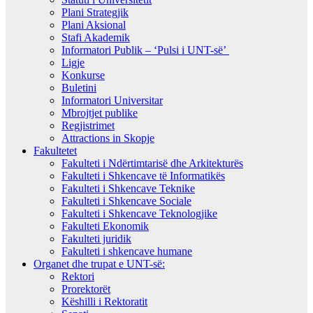
Plani Strategjik
Plani Aksional
Stafi Akademik
Informatori Publik – ‘Pulsi i UNT-së’
Ligje
Konkurse
Buletini
Informatori Universitar
Mbrojtjet publike
Regjistrimet
Attractions in Skopje
Fakultetet
Fakulteti i Ndërtimtarisë dhe Arkitekturës
Fakulteti i Shkencave të Informatikës
Fakulteti i Shkencave Teknike
Fakulteti i Shkencave Sociale
Fakulteti i Shkencave Teknologjike
Fakulteti Ekonomik
Fakulteti juridik
Fakulteti i shkencave humane
Organet dhe trupat e UNT-së:
Rektori
Prorektorët
Këshilli i Rektoratit