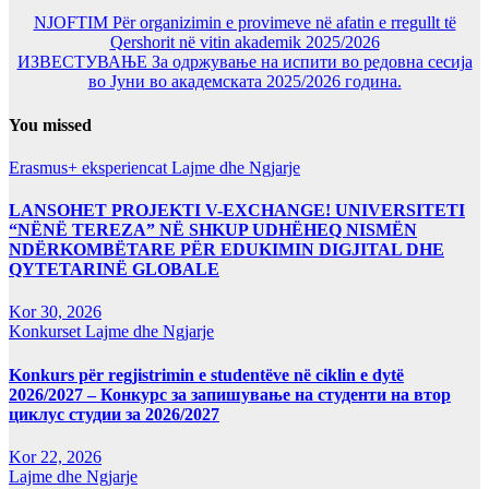
NJOFTIM Për organizimin e provimeve në afatin e rregullt të
Qershorit në vitin akademik 2025/2026
ИЗВЕСТУВАЊЕ За одржување на испити во редовна сесија
во Јуни во академската 2025/2026 година.
You missed
Erasmus+ eksperiencat
Lajme dhe Ngjarje
LANSOHET PROJEKTI V-EXCHANGE! UNIVERSITETI
“NËNË TEREZA” NË SHKUP UDHËHEQ NISMËN
NDËRKOMBËTARE PËR EDUKIMIN DIGJITAL DHE
QYTETARINË GLOBALE
Kor 30, 2026
Konkurset
Lajme dhe Ngjarje
Konkurs për regjistrimin e studentëve në ciklin e dytë
2026/2027 – Конкурс за запишување на студенти на втор
циклус студии за 2026/2027
Kor 22, 2026
Lajme dhe Ngjarje