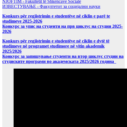
NJOFTIM - Fakultetit të Shkencave Sociale
ИЗВЕСТУВАЊЕ - Факултетот за социјални науки
Konkurs për regjistrimin e studentëve në ciklin e parë te
studimeve 2025-2026
Конкурс за упис на студенти на прв циклус на студии 2025-
2026
Konkurs për regjistrimin e studentëve në ciklin e dytë të
studimeve në programet studimore në vitin akademik
2025/2026
Конкурс за запишување студенти на втор циклус студии на
студиските програми во академската 2025/2026 година