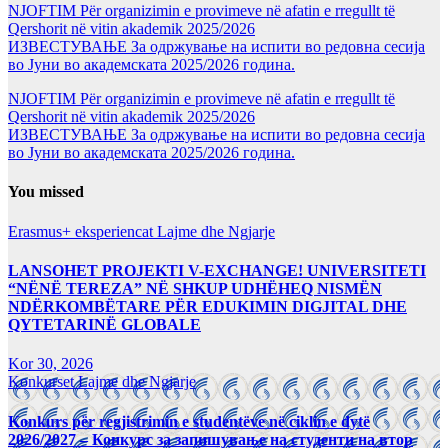
NJOFTIM Për organizimin e provimeve në afatin e rregullt të
Qershorit në vitin akademik 2025/2026
ИЗВЕСТУВАЊЕ За одржување на испити во редовна сесија
во Јуни во академската 2025/2026 година.
NJOFTIM Për organizimin e provimeve në afatin e rregullt të
Qershorit në vitin akademik 2025/2026
ИЗВЕСТУВАЊЕ За одржување на испити во редовна сесија
во Јуни во академската 2025/2026 година.
You missed
Erasmus+ eksperiencat
Lajme dhe Ngjarje
LANSOHET PROJEKTI V-EXCHANGE! UNIVERSITETI
“NËNË TEREZA” NË SHKUP UDHËHEQ NISMËN
NDËRKOMBËTARE PËR EDUKIMIN DIGJITAL DHE
QYTETARINË GLOBALE
Kor 30, 2026
Konkurset
Lajme dhe Ngjarje
Konkurs për regjistrimin e studentëve në ciklin e dytë
2026/2027 – Конкурс за запишување на студенти на втор