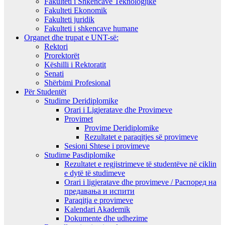
Fakulteti i Shkencave Teknologjike
Fakulteti Ekonomik
Fakulteti juridik
Fakulteti i shkencave humane
Organet dhe trupat e UNT-së:
Rektori
Prorektorët
Këshilli i Rektoratit
Senati
Shërbimi Profesional
Për Studentët
Studime Deridiplomike
Orari i Ligjeratave dhe Provimeve
Provimet
Provime Deridiplomike
Rezultatet e paraqitjes së provimeve
Sesioni Shtese i provimeve
Studime Pasdiplomike
Rezultatet e regjistrimeve të studentëve në ciklin
e dytë të studimeve
Orari i ligjeratave dhe provimeve / Распоред на
предавањa и испити
Paraqitja e provimeve
Kalendari Akademik
Dokumente dhe udhezime