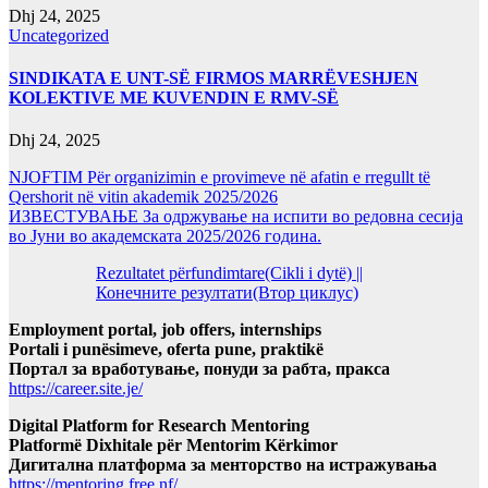
Dhj 24, 2025
Uncategorized
SINDIKATA E UNT-SË FIRMOS MARRËVESHJEN
KOLEKTIVE ME KUVENDIN E RMV-SË
Dhj 24, 2025
NJOFTIM Për organizimin e provimeve në afatin e rregullt të
Qershorit në vitin akademik 2025/2026
ИЗВЕСТУВАЊЕ За одржување на испити во редовна сесија
во Јуни во академската 2025/2026 година.
Rezultatet përfundimtare(Cikli i dytë) ||
Конечните резултати(Втор циклус)
Employment portal, job offers, internships
Portali i punësimeve, oferta pune, praktikë
Портал за вработување, понуди за рабта, пракса
https://career.site.je/
Digital Platform for Research Mentoring
Platformë Dixhitale për Mentorim Kërkimor
Дигитална платформа за менторство на истражувања
https://mentoring.free.nf/