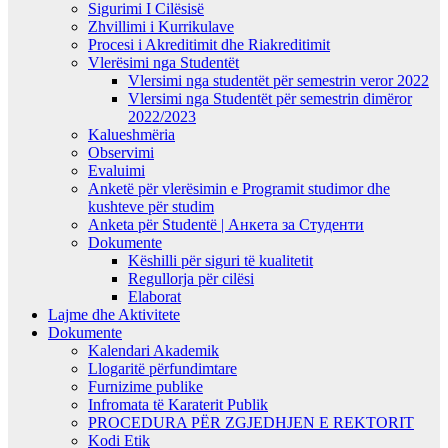
Sigurimi I Cilësisë
Zhvillimi i Kurrikulave
Procesi i Akreditimit dhe Riakreditimit
Vlerësimi nga Studentët
Vlersimi nga studentët për semestrin veror 2022
Vlersimi nga Studentët për semestrin dimëror
2022/2023
Kalueshmëria
Observimi
Evaluimi
Anketë për vlerësimin e Programit studimor dhe
kushteve për studim
Anketa për Studentë | Анкета за Студенти
Dokumente
Këshilli për siguri të kualitetit
Regullorja për cilësi
Elaborat
Lajme dhe Aktivitete
Dokumente
Kalendari Akademik
Llogaritë përfundimtare
Furnizime publike
Infromata të Karaterit Publik
PROCEDURA PËR ZGJEDHJEN E REKTORIT
Kodi Etik