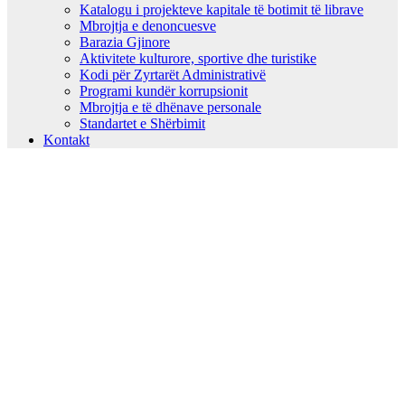
Katalogu i projekteve kapitale të botimit të librave
Mbrojtja e denoncuesve
Barazia Gjinore
Aktivitete kulturore, sportive dhe turistike
Kodi për Zyrtarët Administrativë
Programi kundër korrupsionit
Mbrojtja e të dhënave personale
Standartet e Shërbimit
Kontakt