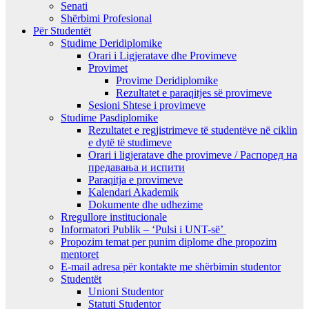
Senati
Shërbimi Profesional
Për Studentët
Studime Deridiplomike
Orari i Ligjeratave dhe Provimeve
Provimet
Provime Deridiplomike
Rezultatet e paraqitjes së provimeve
Sesioni Shtese i provimeve
Studime Pasdiplomike
Rezultatet e regjistrimeve të studentëve në ciklin
e dytë të studimeve
Orari i ligjeratave dhe provimeve / Распоред на
предавањa и испити
Paraqitja e provimeve
Kalendari Akademik
Dokumente dhe udhezime
Rregullore institucionale
Informatori Publik – ‘Pulsi i UNT-së’
Propozim temat per punim diplome dhe propozim
mentoret
E-mail adresa për kontakte me shërbimin studentor
Studentët
Unioni Studentor
Statuti Studentor