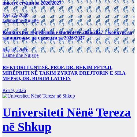
циклус студии за 2026/2027
Kor 22, 2026
Lajme dhe Ngjarje
Konkurs për regjistrimin e studentëve 2026/2027 – Конкурс за
запишување на студенти за 2026/2027
Kor 22, 2026
Lajme dhe Ngjarje
REKTORI I UNT-SË, PROF. DR. BEKIM FETAJI,
MIRËPRITI NË TAKIM ZYRTAR DREJTORIN E SH.A
MEPSO, DR. BURIM LATIFIN
Kor 9, 2026
Universiteti Nënë Tereza
në Shkup