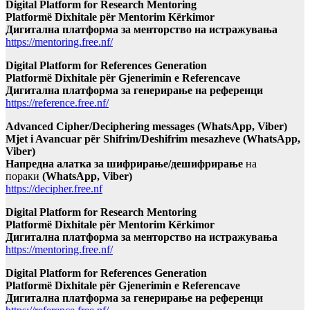
Digital Platform for Research Mentoring
Platformë Dixhitale për Mentorim Kërkimor
Дигитална платформа за менторство на истражувања
https://mentoring.free.nf/
Digital Platform for References Generation
Platformë Dixhitale për Gjenerimin e Referencave
Дигитална платформа за генерирање на референци
https://reference.free.nf/
Advanced Cipher/Deciphering messages (WhatsApp, Viber)
Mjet i Avancuar për Shifrim/Deshifrim mesazheve (WhatsApp,
Viber)
Напредна алатка за шифрирање/дешифрирање
на
пораки
(WhatsApp, Viber)
https://decipher.free.nf
Digital Platform for Research Mentoring
Platformë Dixhitale për Mentorim Kërkimor
Дигитална платформа за менторство на истражувања
https://mentoring.free.nf/
Digital Platform for References Generation
Platformë Dixhitale për Gjenerimin e Referencave
Дигитална платформа за генерирање на референци