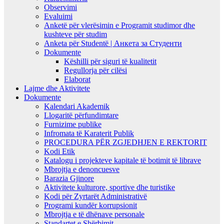
Observimi
Evaluimi
Anketë për vlerësimin e Programit studimor dhe
kushteve për studim
Anketa për Studentë | Анкета за Студенти
Dokumente
Këshilli për siguri të kualitetit
Regullorja për cilësi
Elaborat
Lajme dhe Aktivitete
Dokumente
Kalendari Akademik
Llogaritë përfundimtare
Furnizime publike
Infromata të Karaterit Publik
PROCEDURA PËR ZGJEDHJEN E REKTORIT
Kodi Etik
Katalogu i projekteve kapitale të botimit të librave
Mbrojtja e denoncuesve
Barazia Gjinore
Aktivitete kulturore, sportive dhe turistike
Kodi për Zyrtarët Administrativë
Programi kundër korrupsionit
Mbrojtja e të dhënave personale
Standartet e Shërbimit