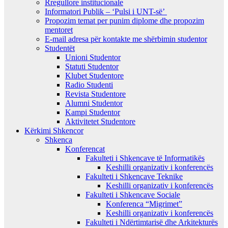
Rregullore institucionale
Informatori Publik – ‘Pulsi i UNT-së’
Propozim temat per punim diplome dhe propozim
mentoret
E-mail adresa për kontakte me shërbimin studentor
Studentët
Unioni Studentor
Statuti Studentor
Klubet Studentore
Radio Studenti
Revista Studentore
Alumni Studentor
Kampi Studentor
Aktivitetet Studentore
Kërkimi Shkencor
Shkenca
Konferencat
Fakulteti i Shkencave të Informatikës
Keshilli organizativ i konferencës
Fakulteti i Shkencave Teknike
Keshilli organizativ i konferencës
Fakulteti i Shkencave Sociale
Konferenca “Migrimet”
Keshilli organizativ i konferencës
Fakulteti i Ndërtimtarisë dhe Arkitekturës