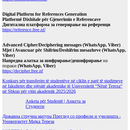
Digital Platform for References Generation
Platformë Dixhitale për Gjenerimin e Referencave
Дигитална платформа за генерирање на референци
https://reference.free.nf/
Advanced Cipher/Deciphering messages (WhatsApp, Viber)
Mjet i Avancuar për Shifrim/Deshifrim mesazheve (WhatsApp,
Viber)
Напредна алатка за шифрирање/дешифрирање
на
пораки
(WhatsApp, Viber)
https://decipher.free.nf
Konkurs për transferim të studentëve në ciklin e parë të studimeve
në fakultetet dhe njësitë akademike të Universitetit “Nënë Tereza“
në Shkup për vitin akademik 2025/2026
Anketa për Studentë | Анкета за
Студенти
Државна стручна матура Преглед со профили и училишта -
Универзитет Мајка Тереза