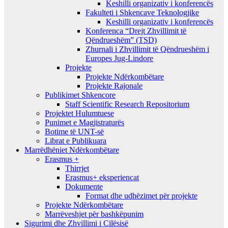
Keshilli organizativ i konferencës
Fakulteti i Shkencave Teknologjike
Keshilli organizativ i konferencës
Konferenca “Drejt Zhvillimit të
Qëndrueshëm” (TSD)
Zhurnali i Zhvillimit të Qëndrueshëm i
Europes Jug-Lindore
Projekte
Projekte Ndërkombëtare
Projekte Rajonale
Publikimet Shkencore
Staff Scientific Research Repositorium
Projektet Hulumtuese
Punimet e Magjistraturës
Botime të UNT-së
Librat e Publikuara
Marrëdhëniet Ndërkombëtare
Erasmus +
Thirrjet
Erasmus+ eksperiencat
Dokumente
Format dhe udhëzimet për projekte
Projekte Ndërkombëtare
Marrëveshjet për bashkëpunim
Sigurimi dhe Zhvillimi i Cilësisë