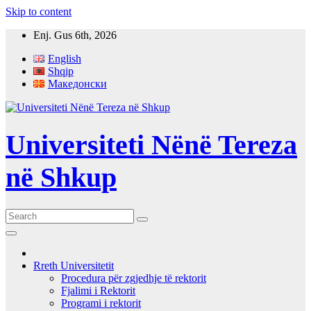
Skip to content
Enj. Gus 6th, 2026
English
Shqip
Македонски
Universiteti Nënë Tereza
në Shkup
Rreth Universitetit
Procedura për zgjedhje të rektorit
Fjalimi i Rektorit
Programi i rektorit