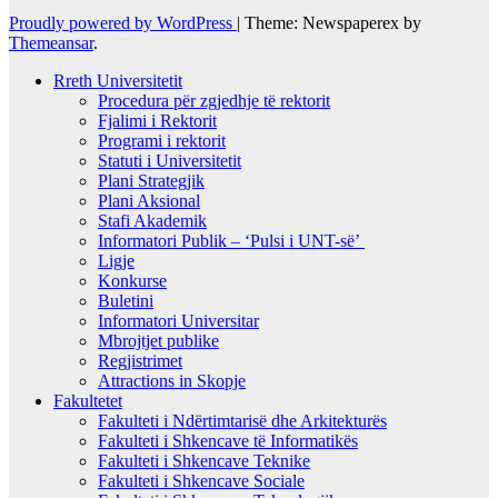
Proudly powered by WordPress
|
Theme: Newspaperex by
Themeansar
.
Rreth Universitetit
Procedura për zgjedhje të rektorit
Fjalimi i Rektorit
Programi i rektorit
Statuti i Universitetit
Plani Strategjik
Plani Aksional
Stafi Akademik
Informatori Publik – ‘Pulsi i UNT-së’
Ligje
Konkurse
Buletini
Informatori Universitar
Mbrojtjet publike
Regjistrimet
Attractions in Skopje
Fakultetet
Fakulteti i Ndërtimtarisë dhe Arkitekturës
Fakulteti i Shkencave të Informatikës
Fakulteti i Shkencave Teknike
Fakulteti i Shkencave Sociale