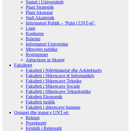
Statuti i Universitetit
Plani Strategjik
Plani Aksional
Stafi Akademik
Informatori Publik – ‘Pulsi i UNT-së’
Ligje
Konkurse
Buletini
Informatori Universitar
Mbrojtjet publike
Regjistrimet
Attractions in Skopje
Fakultetet
Fakulteti i Ndërtimtarisë dhe Arkitekturës
Fakulteti i Shkencave të Informatikës
Fakulteti i Shkencave Teknike
Fakulteti i Shkencave Sociale
Fakulteti i Shkencave Teknologjike
Fakulteti Ekonomik
Fakulteti juridik
Fakulteti i shkencave humane
Organet dhe trupat e UNT-së:
Rektori
Prorektorët
Këshilli i Rektoratit