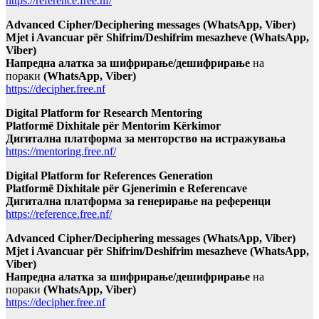
https://reference.free.nf/
Advanced Cipher/Deciphering messages (WhatsApp, Viber)
Mjet i Avancuar për Shifrim/Deshifrim mesazheve (WhatsApp,
Viber)
Напредна алатка за шифрирање/дешифрирање
на
пораки
(WhatsApp, Viber)
https://decipher.free.nf
Digital Platform for Research Mentoring
Platformë Dixhitale për Mentorim Kërkimor
Дигитална платформа за менторство на истражувања
https://mentoring.free.nf/
Digital Platform for References Generation
Platformë Dixhitale për Gjenerimin e Referencave
Дигитална платформа за генерирање на референци
https://reference.free.nf/
Advanced Cipher/Deciphering messages (WhatsApp, Viber)
Mjet i Avancuar për Shifrim/Deshifrim mesazheve (WhatsApp,
Viber)
Напредна алатка за шифрирање/дешифрирање
на
пораки
(WhatsApp, Viber)
https://decipher.free.nf