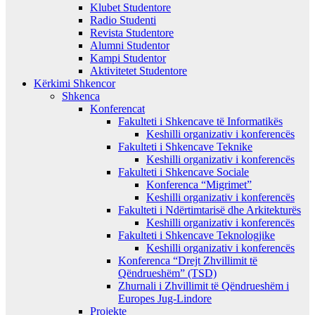
Klubet Studentore
Radio Studenti
Revista Studentore
Alumni Studentor
Kampi Studentor
Aktivitetet Studentore
Kërkimi Shkencor
Shkenca
Konferencat
Fakulteti i Shkencave të Informatikës
Keshilli organizativ i konferencës
Fakulteti i Shkencave Teknike
Keshilli organizativ i konferencës
Fakulteti i Shkencave Sociale
Konferenca “Migrimet”
Keshilli organizativ i konferencës
Fakulteti i Ndërtimtarisë dhe Arkitekturës
Keshilli organizativ i konferencës
Fakulteti i Shkencave Teknologjike
Keshilli organizativ i konferencës
Konferenca “Drejt Zhvillimit të
Qëndrueshëm” (TSD)
Zhurnali i Zhvillimit të Qëndrueshëm i
Europes Jug-Lindore
Projekte