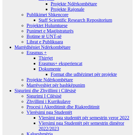
Projekte Ndërkombëtare
Projekte Rajonale
Publikimet Shkencore
Staff Scientific Research Repositorium
Projektet Hulumtuese
Punimet e Magjistraturës
Botime të UNT-së
Librat e Publikuara
Marrëdhëniet Ndërkombëtare
Erasmus +
Thirrjet
Erasmus+ eksperiencat
Dokumente
Format dhe udhëzimet për projekte
Projekte Ndërkombëtare
Marrëveshjet për bashkëpunim
Sigurimi dhe Zhvillimi i Cilësisë
Sigurimi I Cilësisë
Zhvillimi i Kurrikulave
Procesi i Akreditimit dhe Riakreditimit
Vlerësimi nga Studentët
Vlersimi nga studentët për semestrin veror 2022
Vlersimi nga Studentët për semestrin dimëror
2022/2023
Kalueshmëria